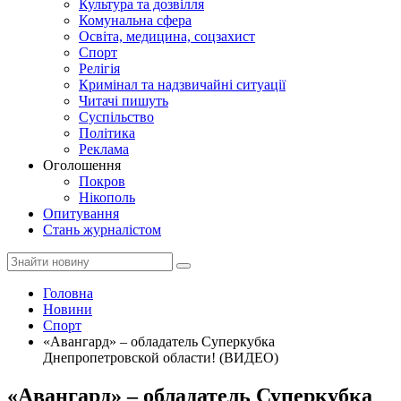
Культура та дозвілля
Комунальна сфера
Освіта, медицина, соцзахист
Спорт
Релігія
Кримінал та надзвичайні ситуації
Читачі пишуть
Суспільство
Політика
Реклама
Оголошення
Покров
Нікополь
Опитування
Стань журналістом
Головна
Новини
Спорт
«Авангард» – обладатель Суперкубка
Днепропетровской области! (ВИДЕО)
«Авангард» – обладатель Суперкубка