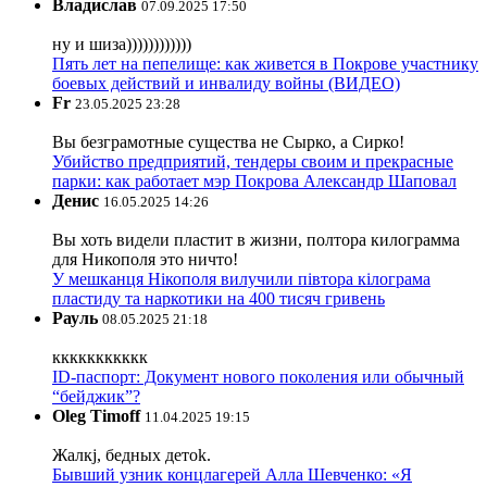
Владислав
07.09.2025 17:50
ну и шиза))))))))))))
Пять лет на пепелище: как живется в Покрове участнику
боевых действий и инвалиду войны (ВИДЕО)
Fr
23.05.2025 23:28
Вы безграмотные существа не Сырко, а Сирко!
Убийство предприятий, тендеры своим и прекрасные
парки: как работает мэр Покрова Александр Шаповал
Денис
16.05.2025 14:26
Вы хоть видели пластит в жизни, полтора килограмма
для Никополя это ничто!
У мешканця Нікополя вилучили півтора кілограма
пластиду та наркотики на 400 тисяч гривень
Рауль
08.05.2025 21:18
ккккккккккк
ID-паспорт: Документ нового поколения или обычный
“бейджик”?
Oleg Timoff
11.04.2025 19:15
Жалкj, бедных детok.
Бывший узник концлагерей Алла Шевченко: «Я