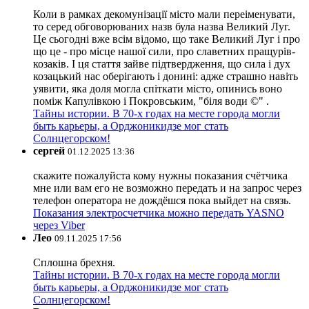
Коли в рамках декомунізації місто мали переіменувати,
то серед обговорюваних назв була назва Великий Луг.
Це сьогодні вже всім відомо, що таке Великий Луг і про
що це - про місце нашої сили, про славетних пращурів-
козаків. І ця стаття зайве підтвердження, що сила і дух
козацький нас оберігають і донині: адже страшно навіть
уявити, яка доля могла спіткати місто, опинись воно
поміж Капулівкою і Покровським, "біля води ©" .
Тайны истории. В 70-х годах на месте города могли
быть карьеры, а Орджоникидзе мог стать
Солнцегорском!
сергей
01.12.2025 13:36
скажите пожалуйста кому нужны показания счётчика
мне или вам его не возможно передать и на запрос через
телефон оператора не дождёшся пока выйдет на связь.
Показания электросчетчика можно передать YASNO
через Viber
Лео
09.11.2025 17:56
Сплошна брехня.
Тайны истории. В 70-х годах на месте города могли
быть карьеры, а Орджоникидзе мог стать
Солнцегорском!