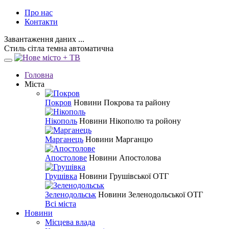
Про нас
Контакти
Завантаження даних ...
Стиль
сітла
темна
автоматична
Головна
Міста
Покров
Новини Покрова та району
Нікополь
Новини Нікополю та ройону
Марганець
Новини Марганцю
Апостолове
Новини Апостолова
Грушівка
Новини Грушівської ОТГ
Зеленодольськ
Новини Зеленодольської ОТГ
Всі міста
Новини
Місцева влада