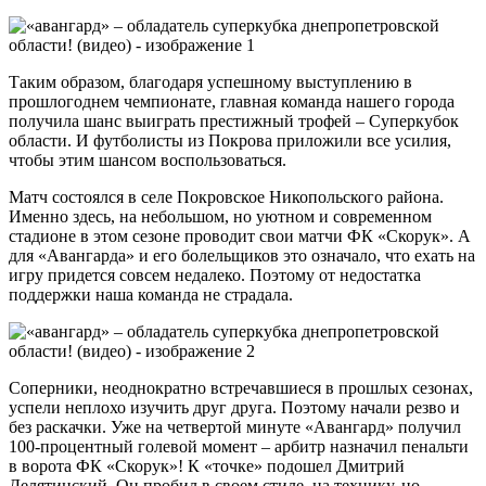
Таким образом, благодаря успешному выступлению в
прошлогоднем чемпионате, главная команда нашего города
получила шанс выиграть престижный трофей ­– Суперкубок
области. И футболисты из Покрова приложили все усилия,
чтобы этим шансом воспользоваться.
Матч состоялся в селе Покровское Никопольского района.
Именно здесь, на небольшом, но уютном и современном
стадионе в этом сезоне проводит свои матчи ФК «Скорук». А
для «Авангарда» и его болельщиков это означало, что ехать на
игру придется совсем недалеко. Поэтому от недостатка
поддержки наша команда не страдала.
Соперники, неоднократно встречавшиеся в прошлых сезонах,
успели неплохо изучить друг друга. Поэтому начали резво и
без раскачки. Уже на четвертой минуте «Авангард» получил
100-процентный голевой момент – арбитр назначил пенальти
в ворота ФК «Скорук»! К «точке» подошел Дмитрий
Делятинский. Он пробил в своем стиле, на технику, но