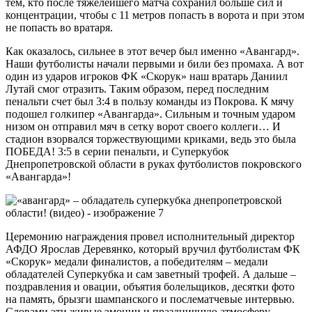
тем, кто после тяжелейшего матча сохранил больше сил и
концентрации, чтобы с 11 метров попасть в ворота и при этом
не попасть во вратаря.
Как оказалось, сильнее в этот вечер был именно «Авангард».
Наши футболисты начали первыми и били без промаха. А вот
один из ударов игроков ФК «Скорук» наш вратарь Даниил
Лутай смог отразить. Таким образом, перед последним
пенальти счет был 3:4 в пользу команды из Покрова. К мячу
подошел голкипер «Авангарда». Сильным и точным ударом
низом он отправил мяч в сетку ворот своего коллеги… И
стадион взорвался торжествующими криками, ведь это была
ПОБЕДА! 3:5 в серии пенальти, и Суперкубок
Днепропетровской области в руках футболистов покровского
«Авангарда»!
Церемонию награждения провел исполнительный директор
АФДО Ярослав Деревянко, который вручил футболистам ФК
«Скорук» медали финалистов, а победителям – медали
обладателей Суперкубка и сам заветный трофей. А дальше –
поздравления и овации, объятия болельщиков, десятки фото
на память, брызги шампанского и послематчевые интервью.
Словами эти живые эмоции и праздничную атмосферу