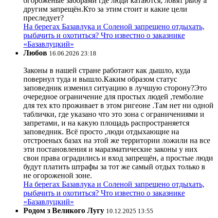
огороженые заборами где люди катаются, ловят рыбу а
другим запрещён.Кто за этим стоит и какие цели
преследует?
На берегах Базавлука и Соленой запрещено отдыхать,
рыбачить и охотиться? Что известно о заказнике
«Базавлуцкий»
Любов
16.06.2026 23:18
Законы в нашей стране работают как дышло, куда
повернул туда и вышло.Каким образом статус
заповедник изменил ситуацию в лучшую сторону?Это
очередное ограничение для простых людей ,темболие
для тех кто проживает в этом ригеоне .Там нет ни одной
таблички, где указано что это зона с ограничениями и
запретами, и на какую площадь распространяется
заповедник. Всё просто ,люди отдыхающие на
отстроеных базах на этой же территории ложили на все
эти постановления и маразматические законы у них
свои права оградились и вход запрещён, а простые люди
будут платить штрафы за тот же самый отдых только в
не огороженой зоне.
На берегах Базавлука и Соленой запрещено отдыхать,
рыбачить и охотиться? Что известно о заказнике
«Базавлуцкий»
Родом з Великого Лугу
10.12.2025 13:55