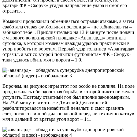
вратарь ФК «Скорук» угадал направление удара и смог его
отразить…
Команды продолжили обмениваться острыми атаками, а затем
сработала старая футбольная пословица – «не забиваешь ты –
забивают тебе». Приблизительно на 13-й минуте после подачи
с углового во вратарской площадке «Авангарда» возникла
сутолока, в которой хозяевам дважды удалось практически в
упор пробить по воротам. Первый удар голкипер «Авангарда»
отразил, а вот со второй попытки футболистам ФК «Скорук»
таки удалось вбить мяч в ворота – 1:0.
Впрочем, на рисунок игры этот гол особо не повлиял. На поле
продолжалась обоюдоострая борьба, в которой никто не желал
уступать. Поэтому ответный гол был вполне закономерным.
На 23-й минуте все тот же Дмитрий Делятинский
реабилитировался за незабитый пенальти и смог сравнять
счет, после отличной диагональной передачи технично катнув
мяч в дальний от вратаря угол ворот – 1:1.