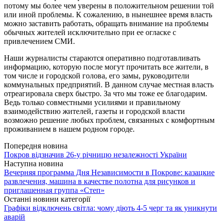
потому мы более чем уверены в положительном решении той
или иной проблемы. К сожалению, в нынешнее время власть
можно заставить работать, обращать внимание на проблемы
обычных жителей исключительно при ее огласке с
привлечением СМИ.
Наши журналисты стараются оперативно подготавливать
информацию, которую после могут прочитать все жители, в
том числе и городской голова, его замы, руководители
коммунальных предприятий. В данном случае местная власть
отреагировала сверх быстро. За что мы тоже ее благодарим.
Ведь только совместными усилиями и правильному
взаимодействию жителей, газеты и городской власти
возможно решение любых проблем, связанных с комфортным
проживанием в нашем родном городе.
Попередня новина
Покров відзначив 26-у річницю незалежності України
Наступна новина
Вечерняя программа Дня Независимости в Покрове: казацкие
развлечения, машина в качестве полотна для рисунков и
приглашенная группа «Степ»
Останні новини категорії
Графіки відключень світла: чому діють 4-5 черг та як уникнути
аварій