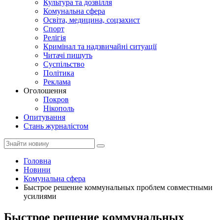
Культура та дозвілля
Комунальна сфера
Освіта, медицина, соцзахист
Спорт
Релігія
Кримінал та надзвичайні ситуації
Читачі пишуть
Суспільство
Політика
Реклама
Оголошення
Покров
Нікополь
Опитування
Стань журналістом
Головна
Новини
Комунальна сфера
Быстрое решение коммунальных проблем совместными
усилиями
Быстрое решение коммунальных