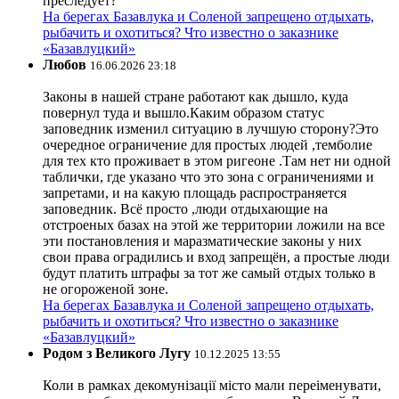
преследует?
На берегах Базавлука и Соленой запрещено отдыхать,
рыбачить и охотиться? Что известно о заказнике
«Базавлуцкий»
Любов
16.06.2026 23:18
Законы в нашей стране работают как дышло, куда
повернул туда и вышло.Каким образом статус
заповедник изменил ситуацию в лучшую сторону?Это
очередное ограничение для простых людей ,темболие
для тех кто проживает в этом ригеоне .Там нет ни одной
таблички, где указано что это зона с ограничениями и
запретами, и на какую площадь распространяется
заповедник. Всё просто ,люди отдыхающие на
отстроеных базах на этой же территории ложили на все
эти постановления и маразматические законы у них
свои права оградились и вход запрещён, а простые люди
будут платить штрафы за тот же самый отдых только в
не огороженой зоне.
На берегах Базавлука и Соленой запрещено отдыхать,
рыбачить и охотиться? Что известно о заказнике
«Базавлуцкий»
Родом з Великого Лугу
10.12.2025 13:55
Коли в рамках декомунізації місто мали переіменувати,