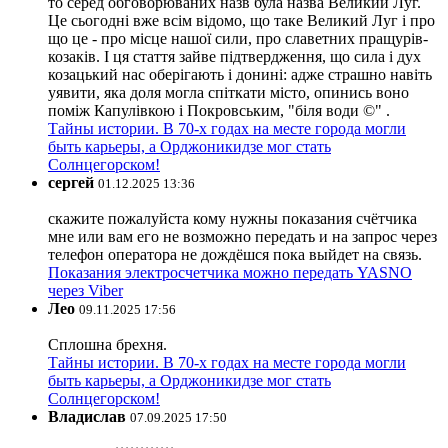
то серед обговорюваних назв була назва Великий Луг.
Це сьогодні вже всім відомо, що таке Великий Луг і про
що це - про місце нашої сили, про славетних пращурів-
козаків. І ця стаття зайве підтвердження, що сила і дух
козацький нас оберігають і донині: адже страшно навіть
уявити, яка доля могла спіткати місто, опинись воно
поміж Капулівкою і Покровським, "біля води ©" .
Тайны истории. В 70-х годах на месте города могли
быть карьеры, а Орджоникидзе мог стать
Солнцегорском!
сергей
01.12.2025 13:36
скажите пожалуйста кому нужны показания счётчика
мне или вам его не возможно передать и на запрос через
телефон оператора не дождёшся пока выйдет на связь.
Показания электросчетчика можно передать YASNO
через Viber
Лео
09.11.2025 17:56
Сплошна брехня.
Тайны истории. В 70-х годах на месте города могли
быть карьеры, а Орджоникидзе мог стать
Солнцегорском!
Владислав
07.09.2025 17:50