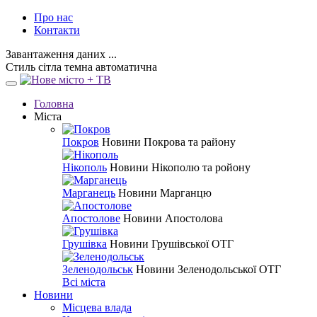
Про нас
Контакти
Завантаження даних ...
Стиль
сітла
темна
автоматична
Головна
Міста
Покров
Новини Покрова та району
Нікополь
Новини Нікополю та ройону
Марганець
Новини Марганцю
Апостолове
Новини Апостолова
Грушівка
Новини Грушівської ОТГ
Зеленодольськ
Новини Зеленодольської ОТГ
Всі міста
Новини
Місцева влада