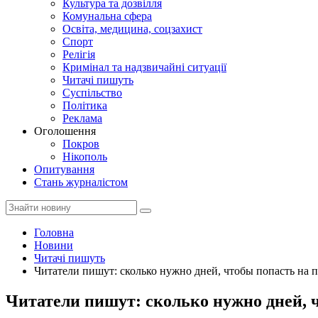
Культура та дозвілля
Комунальна сфера
Освіта, медицина, соцзахист
Спорт
Релігія
Кримінал та надзвичайні ситуації
Читачі пишуть
Суспільство
Політика
Реклама
Оголошення
Покров
Нікополь
Опитування
Стань журналістом
Головна
Новини
Читачі пишуть
Читатели пишут: сколько нужно дней, чтобы попасть на п
Читатели пишут: сколько нужно дней, 