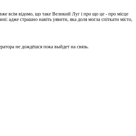
вже всім відомо, що таке Великий Луг і про що це - про місце
ині: адже страшно навіть уявити, яка доля могла спіткати місто,
ратора не дождёшся пока выйдет на связь.