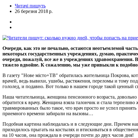
Читачі пишуть
26 березня 2018 р.
Очереди, как это не печально, остаются неотъемлемой част
некоторых государственных учреждениях, думаю, практиче
очереди, пожалуй, все же в учреждениях здравоохранения. Ве
тяжело вдвойне. К сожалению, мы уже привыкли к подобно
В газету "Нове місто+ТВ" обратилась жительница Покрова, кото
врачей, ведь вывихи, ушибы, растяжения, переломы и тому под
гололед, и подавно. Вот только в нашем городе такой ценный с
Наша читательница, женщина пенсионного возраста, довольно с
обратится к врачу. Женщина взяла талончик и стала терпеливо 
травмированных было такое, что врач просто не успел принять 
приемного времени забирали на вызовы…
Подобная картина наблюдалась и в следующие дни. Причем наша
приходилось прыгать на костылях и втискиваться в общественн
на 10 часов, она прождала в очереди почти до двух часов дня!