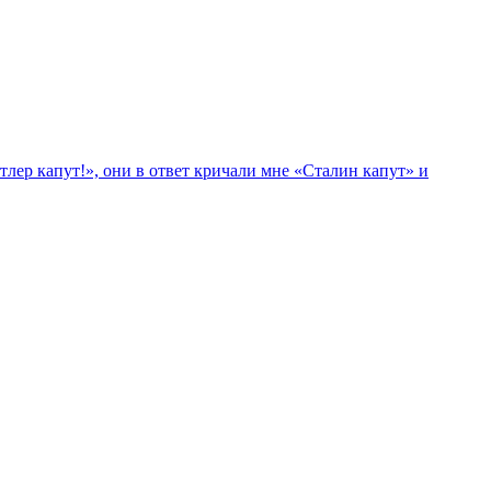
лер капут!», они в ответ кричали мне «Сталин капут» и