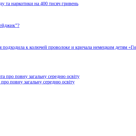
у та наркотики на 400 тисяч гривень
бейджик”?
подходила к колючей проволоке и кричала немецким детям «Гит
 про повну загальну середню освіту