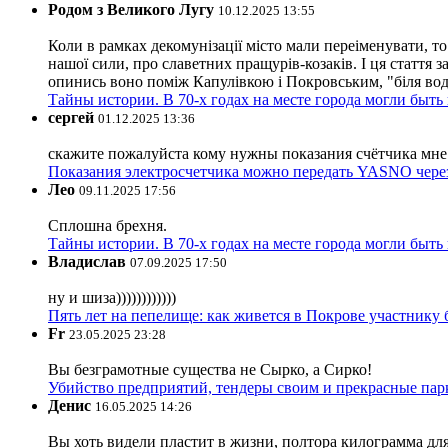
Родом з Великого Лугу
10.12.2025 13:55
Коли в рамках декомунізації місто мали переіменувати, то
нашої сили, про славетних пращурів-козаків. І ця стаття з
опинись воно поміж Капулівкою і Покровським, "біля вод
Тайны истории. В 70-х годах на месте города могли быть
сергей
01.12.2025 13:36
скажите пожалуйста кому нужны показания счётчика мне и
Показания электросчетчика можно передать YASNO через
Лео
09.11.2025 17:56
Сплошна брехня.
Тайны истории. В 70-х годах на месте города могли быть
Владислав
07.09.2025 17:50
ну и шиза))))))))))))
Пять лет на пепелище: как живется в Покрове участник
Fr
23.05.2025 23:28
Вы безграмотные существа не Сырко, а Сирко!
Убийство предприятий, тендеры своим и прекрасные пар
Денис
16.05.2025 14:26
Вы хоть видели пластит в жизни, полтора килограмма дл