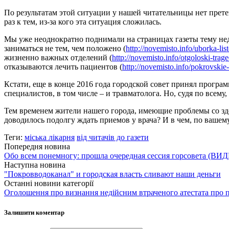
По результатам этой ситуации у нашей читательницы нет прете
раз к тем, из-за кого эта ситуация сложилась.
Мы уже неоднократно поднимали на страницах газеты тему нед
заниматься не тем, чем положено (
http://novemisto.info/uborka-li
жизненно важных отделений (
http://novemisto.info/otgoloski-trag
отказываются лечить пациентов (
http://novemisto.info/pokrovskie
Кстати, еще в конце 2016 года городской совет принял прогр
специалистов, в том числе – и травматолога. Но, судя по всем
Тем временем жители нашего города, имеющие проблемы со зд
доводилось подолгу ждать приемов у врача? И в чем, по ваше
Теги:
міська лікарня
від читачів до газети
Попередня новина
Обо всем понемногу: прошла очередная сессия горсовета (ВИ
Наступна новина
"Покровводоканал" и городская власть сливают наши деньги
Останні новини категорії
Оголошення про визнання недійсним втраченого атестата про п
Залишити коментар