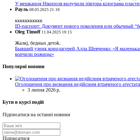
У мешканця Нікополя вилучили півтора кілограма пластид
Рауль
08.05.2025 21:18
ккккккккккк
ID-паспорт: Документ нового поколения или обычный “
Oleg Timoff
11.04.2025 19:15
Жалкj, бедных детok.
Бывший узник концлагерей Алла Шевченко: «Я маленькая 
корчили рожицы»
Популярні новини
Оголошення про визнання недійсним втраченого атестата
3 липня 2026 р.
Бути в курсі подій
Підписатися на останні новини
Підписатися