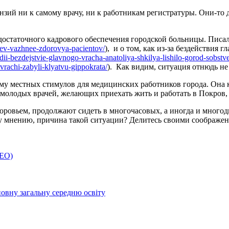
нзий ни к самому врачу, ни к работникам регистратуры. Они-то
остаточного кадрового обеспечения городской больницы. Писали
stev-vazhnee-zdorovya-pacientov/
), и о том, как из-за бездействия
edii-bezdejstvie-glavnogo-vracha-anatoliya-shkilya-lishilo-gorod-sobst
-vrachi-zabyli-klyatvu-gippokrata/
). Как видим, ситуация отнюдь не
амму местных стимулов для медицинских работников города. Она
у, молодых врачей, желающих приехать жить и работать в Покров
оровьем, продолжают сидеть в многочасовых, а иногда и много
му мнению, причина такой ситуации? Делитесь своими соображе
ДЕО)
овну загальну середню освіту