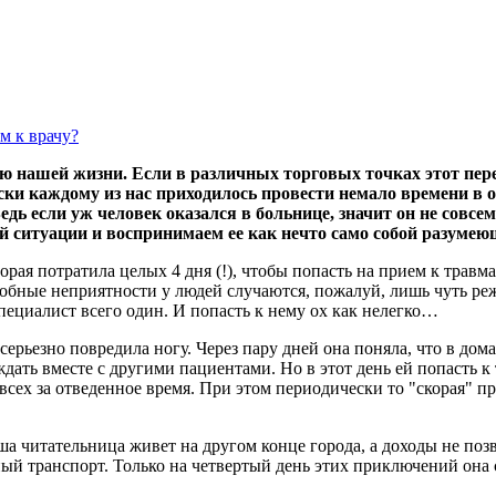
ью нашей жизни. Если в различных торговых точках этот пере
ски каждому из нас приходилось провести немало времени в
дь если уж человек оказался в больнице, значит он не совсем
й ситуации и воспринимаем ее как нечто само собой разум
рая потратила целых 4 дня (!), чтобы попасть на прием к травм
обные неприятности у людей случаются, пожалуй, лишь чуть реже
пециалист всего один. И попасть к нему ох как нелегко…
ерьезно повредила ногу. Через пару дней она поняла, что в дом
ждать вместе с другими пациентами. Но в этот день ей попасть к
всех за отведенное время. При этом периодически то "скорая" п
 читательница живет на другом конце города, а доходы не позв
ый транспорт. Только на четвертый день этих приключений она с