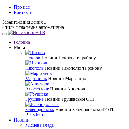
Про нас
Контакти
Завантаження даних ...
Стиль
сітла
темна
автоматична
Головна
Міста
Покров
Новини Покрова та району
Нікополь
Новини Нікополю та ройону
Марганець
Новини Марганцю
Апостолове
Новини Апостолова
Грушівка
Новини Грушівської ОТГ
Зеленодольськ
Новини Зеленодольської ОТГ
Всі міста
Новини
Місцева влада