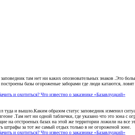
аповедник там нет ни каких опозновательных знаков .Это больше
построены базы огороженые заборами где люди катаются, ловят 
ачить и охотиться? Что известно о заказнике «Базавлуцкий»
ул туда и вышло.Каким образом статус заповедник изменил сит
геоне .Там нет ни одной таблички, где указано что это зона с 
ие на отстроеных базах на этой же территории ложили на все э
ть штрафы за тот же самый отдых только в не огороженой зоне.
ачить и охотиться? Что известно о заказнике «Базавлуцкий»