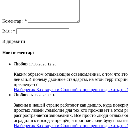
Коментар : *
Ім'я : *
Відправити
Нові коментарі
Любов
17.06.2026 12:26
Каким образом отдыхающие осведомленны, о том что это з
деньги.И почему двойные стандарты, на этой территории 
преследует?
На берегах Базавлука и Соленой запрещено отдыхать, рыб
Любов
16.06.2026 23:18
Законы в нашей стране работают как дышло, куда поверн
простых людей ,темболие для тех кто проживает в этом ри
распространяется заповедник. Всё просто ,люди отдыхающ
оградились и вход запрещён, а простые люди будут плати
На берегах Базавлука и Соленой запрещено отдыхать, рыб