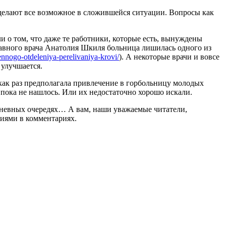
 делают все возможное в сложившейся ситуации. Вопросы как
 о том, что даже те работники, которые есть, вынуждены
 главного врача Анатолия Шкиля больница лишилась одного из
vennogo-otdeleniya-perelivaniya-krovi/
). А некоторые врачи и вовсе
 улучшается.
 как раз предполагала привлечение в горбольницу молодых
, пока не нашлось. Или их недостаточно хорошо искали.
дневных очередях… А вам, наши уважаемые читатели,
ниями в комментариях.