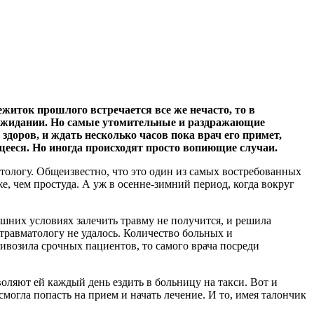
житок прошлого встречается все же нечасто, то в
 ожидании. Но самые утомительные и раздражающие
 здоров, и ждать несколько часов пока врач его примет,
еющееся. Но иногда происходят просто вопиющие случаи.
атологу. Общеизвестно, что это один из самых востребованных
, чем простуда. А уж в осенне-зимний период, когда вокруг
ашних условиях залечить травму не получится, и решила
 травматологу не удалось. Количество больных и
ривозила срочных пациентов, то самого врача посреди
оляют ей каждый день ездить в больницу на такси. Вот и
могла попасть на прием и начать лечение. И то, имея талончик