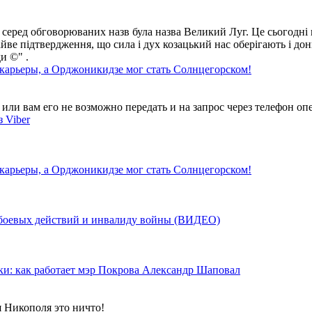
 серед обговорюваних назв була назва Великий Луг. Це сьогодні 
айве підтвердження, що сила і дух козацький нас оберігають і дон
и ©" .
 карьеры, а Орджоникидзе мог стать Солнцегорском!
ли вам его не возможно передать и на запрос через телефон опе
 Viber
 карьеры, а Орджоникидзе мог стать Солнцегорском!
у боевых действий и инвалиду войны (ВИДЕО)
ки: как работает мэр Покрова Александр Шаповал
я Никополя это ничто!