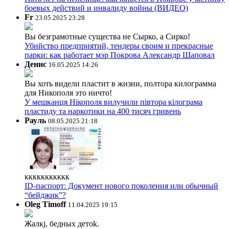
боевых действий и инвалиду войны (ВИДЕО)
Fr
23.05.2025 23:28
Вы безграмотные существа не Сырко, а Сирко!
Убийство предприятий, тендеры своим и прекрасные
парки: как работает мэр Покрова Александр Шаповал
Денис
16.05.2025 14:26
Вы хоть видели пластит в жизни, полтора килограмма
для Никополя это ничто!
У мешканця Нікополя вилучили півтора кілограма
пластиду та наркотики на 400 тисяч гривень
Рауль
08.05.2025 21:18
ккккккккккк
ID-паспорт: Документ нового поколения или обычный
“бейджик”?
Oleg Timoff
11.04.2025 19:15
Жалкj, бедных детok.