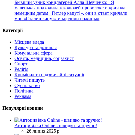
Бывший узник концлагерей Алла Шевченко: «Я
маленькая подходила к колючей проволоке и кричала
немецким детям «Гитлер капут!», они в ответ кричали
мне «Сталин капут» и корчили рожицы»
Категорії
Місцева влада
Культура та дозвілля
Комунальна сфера
Освіта, медицина, соцзахист
Спорт
Релігія
Кримінал та надзвичайні ситуації
Читачі пишуть
Суспільство
Політика
Реклама
Популярні новини
Автоцивілка Online - швидко та зручно!
26 липня 2025 р.