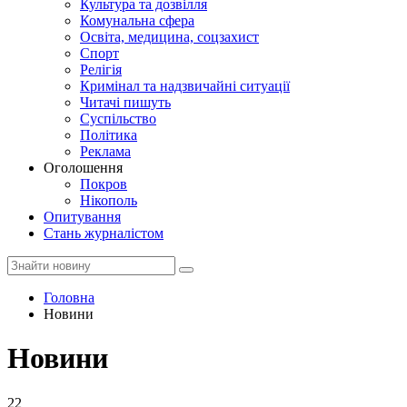
Культура та дозвілля
Комунальна сфера
Освіта, медицина, соцзахист
Спорт
Релігія
Кримінал та надзвичайні ситуації
Читачі пишуть
Суспільство
Політика
Реклама
Оголошення
Покров
Нікополь
Опитування
Стань журналістом
Головна
Новини
Новини
22