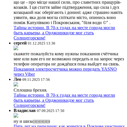
що це - про місце нашої сили, про славетних пращурів-
козаків. І ця стаття зайве підтвердження, що сила і дух
козацький нас оберігають і донині: адже страшно навіть
уявити, яка доля могла спіткати місто, опинись воно
поміж Капулівкою і Покровським, "біля води ©" .
Тайны истории. В 70-х годах на месте города могли
быть карьеры, а Орджоникидзе мог стать
Солнцегорском!
сергей
01.12.2025 13:36
скажите пожалуйста кому нужны показания счётчика
мне или вам его не возможно передать и на запрос через
телефон оператора не дождёшся пока выйдет на связь.
Показания электросчетчика можно передать YASNO
через Viber
Лео
09.11.2025 17:56
Сплошна брехня.
Тайны истории. В 70-х годах на месте города могли
быть карьеры, а Орджоникидзе мог стать
Солнцегорском!
Владислав
07.09.2025 17:50
ну и шиза))))))))))))
Пять лет на пепелище: как живется в Покрове участнику