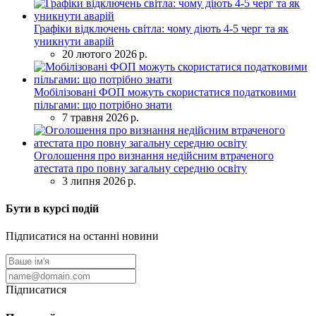
Графіки відключень світла: чому діють 4-5 черг та як
уникнути аварій
20 лютого 2026 р.
Мобілізовані ФОП можуть скористатися податковими
пільгами: що потрібно знати
7 травня 2026 р.
Оголошення про визнання недійсним втраченого
атестата про повну загальну середню освіту
3 липня 2026 р.
Бути в курсі подій
Підписатися на останні новини
Підписатися