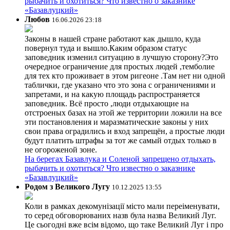
рыбачить и охотиться? Что известно о заказнике
«Базавлуцкий»
Любов
16.06.2026 23:18
Законы в нашей стране работают как дышло, куда
повернул туда и вышло.Каким образом статус
заповедник изменил ситуацию в лучшую сторону?Это
очередное ограничение для простых людей ,темболие
для тех кто проживает в этом ригеоне .Там нет ни одной
таблички, где указано что это зона с ограничениями и
запретами, и на какую площадь распространяется
заповедник. Всё просто ,люди отдыхающие на
отстроеных базах на этой же территории ложили на все
эти постановления и маразматические законы у них
свои права оградились и вход запрещён, а простые люди
будут платить штрафы за тот же самый отдых только в
не огороженой зоне.
На берегах Базавлука и Соленой запрещено отдыхать,
рыбачить и охотиться? Что известно о заказнике
«Базавлуцкий»
Родом з Великого Лугу
10.12.2025 13:55
Коли в рамках декомунізації місто мали переіменувати,
то серед обговорюваних назв була назва Великий Луг.
Це сьогодні вже всім відомо, що таке Великий Луг і про