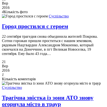
Вер
2016
4
Кількість фото
Суспільство
Город простился с героем
22 сентября трагедия снова объединила жителей Покрова.
Сотни горожан пришли проститься с нашим земляком,
рядовым Нацгвардии Александром Мокиенко, который
скончался на Донеччине, в пгт Великая Новоселка, 19
сентября. Ему было 43 года…
21
Вер
2016
1
Кількість коментарів
Суспільство
Трагічна звістка із зони АТО знову
огорнула місто в траур