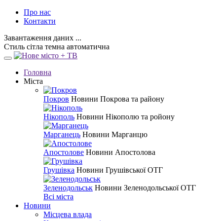
Про нас
Контакти
Завантаження даних ...
Стиль
сітла
темна
автоматична
Головна
Міста
Покров
Новини Покрова та району
Нікополь
Новини Нікополю та ройону
Марганець
Новини Марганцю
Апостолове
Новини Апостолова
Грушівка
Новини Грушівської ОТГ
Зеленодольськ
Новини Зеленодольської ОТГ
Всі міста
Новини
Місцева влада