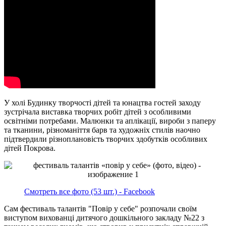
У холі Будинку творчості дітей та юнацтва гостей заходу
зустрічала виставка творчих робіт дітей з особливими
освітніми потребами. Малюнки та аплікації, вироби з паперу
та тканини, різноманіття барв та художніх стилів наочно
підтвердили різноплановість творчих здобутків особливих
дітей Покрова.
Смотреть все фото (53 шт.) - Facebook
Сам фестиваль талантів "Повір у себе" розпочали своїм
виступом вихованці дитячого дошкільного закладу №22 з