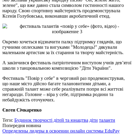
зелене", що вже давно стала символом гостинності нашого
народу. Свою спортивну майстерність продемонструвала
Ксенія Голубовська, виконавши акробатичний етюд.
Окремо хочеться відзначити палку підтримку глядачів, що
гучними оплесками та вигуками "Молодець!" дякували
маленьким артистам за їх старання та творчу майстерність.
А закінчився фестиваль патріотичним виступом учнів дев’ятої
школи з танцювальною композицією "Діти України".
Фестиваль "Повір у себе" в черговий раз продемонстрував,
що наше місто дійсно багате талановитими дітьми, а
справжній талант може себе реалізувати попри всі життєві
негаразди. Головне – віра у себе, підтримка родини та
небайдужість оточуючих.
Євген Січкаренко
Теги:
Будинок творчості дітей та юнацтва
діти
таланти
Попередня новина
Определены лидеры в освоении онлайн системы EduPay