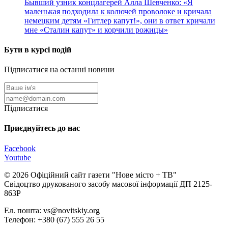
Бывший узник концлагерей Алла Шевченко: «Я
маленькая подходила к колючей проволоке и кричала
немецким детям «Гитлер капут!», они в ответ кричали
мне «Сталин капут» и корчили рожицы»
Бути в курсі подій
Підписатися на останні новини
Підписатися
Приєднуйтесь до нас
Facebook
Youtube
© 2026 Офіційний сайт газети "Нове мiсто + ТВ"
Свідоцтво друкованого засобу масової інформації ДП 2125-
863Р
Ел. пошта: vs@novitskiy.org
Телефон: +380 (67) 555 26 55