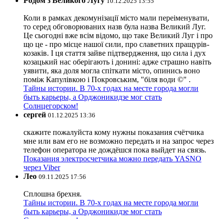
Родом з Великого Лугу
10.12.2025 13:55
Коли в рамках декомунізації місто мали переіменувати,
то серед обговорюваних назв була назва Великий Луг.
Це сьогодні вже всім відомо, що таке Великий Луг і про
що це - про місце нашої сили, про славетних пращурів-
козаків. І ця стаття зайве підтвердження, що сила і дух
козацький нас оберігають і донині: адже страшно навіть
уявити, яка доля могла спіткати місто, опинись воно
поміж Капулівкою і Покровським, "біля води ©" .
Тайны истории. В 70-х годах на месте города могли
быть карьеры, а Орджоникидзе мог стать
Солнцегорском!
сергей
01.12.2025 13:36
скажите пожалуйста кому нужны показания счётчика
мне или вам его не возможно передать и на запрос через
телефон оператора не дождёшся пока выйдет на связь.
Показания электросчетчика можно передать YASNO
через Viber
Лео
09.11.2025 17:56
Сплошна брехня.
Тайны истории. В 70-х годах на месте города могли
быть карьеры, а Орджоникидзе мог стать