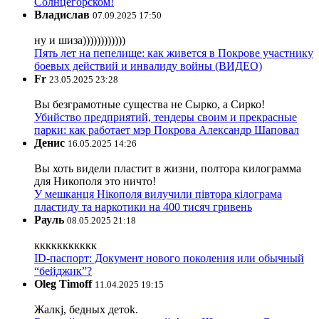
Солнцегорском!
Владислав
07.09.2025 17:50
ну и шиза))))))))))))
Пять лет на пепелище: как живется в Покрове участнику
боевых действий и инвалиду войны (ВИДЕО)
Fr
23.05.2025 23:28
Вы безграмотные существа не Сырко, а Сирко!
Убийство предприятий, тендеры своим и прекрасные
парки: как работает мэр Покрова Александр Шаповал
Денис
16.05.2025 14:26
Вы хоть видели пластит в жизни, полтора килограмма
для Никополя это ничто!
У мешканця Нікополя вилучили півтора кілограма
пластиду та наркотики на 400 тисяч гривень
Рауль
08.05.2025 21:18
ккккккккккк
ID-паспорт: Документ нового поколения или обычный
“бейджик”?
Oleg Timoff
11.04.2025 19:15
Жалкj, бедных детok.