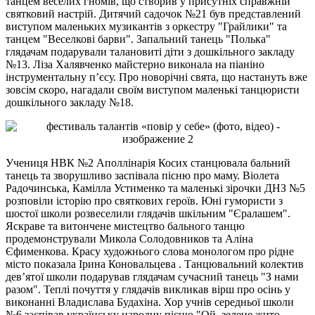
танцем веселих гномів, що створив у присутніх справжній
святковий настрій. Дитячий садочок №21 був представлений
виступом маленьких музикантів з оркестру "Грайлики" та
танцем "Веселкові барви". Запальний танець "Полька"
глядачам подарували талановиті діти з дошкільного закладу
№13. Ліза Халявченко майстерно виконала на піаніно
інструментальну п’єсу. Про новорічні свята, що настануть вже
зовсім скоро, нагадали своїм виступом маленькі танцюристи
дошкільного закладу №18.
Учениця НВК №2 Аполлінарія Косих станцювала бальний
танець та зворушливо заспівала пісню про маму. Віолета
Радочинська, Камілла Устименко та маленькі зірочки ДНЗ №5
розповіли історію про святкових героїв. Юні гумористи з
шостої школи розвеселили глядачів шкільним "Єралашем".
Яскраве та витончене мистецтво бального танцю
продемонстрували Микола Солодовников та Аліна
Єфименкова. Красу художнього слова монологом про рідне
місто показала Ірина Коновальцева . Танцювальний колектив
дев’ятої школи подарував глядачам сучасний танець "З нами
разом". Теплі почуття у глядачів викликав вірш про осінь у
виконанні Владислава Будахіна. Хор учнів середньої школи
№6 заспівав українську народну пісню "Ой, зелене жито,