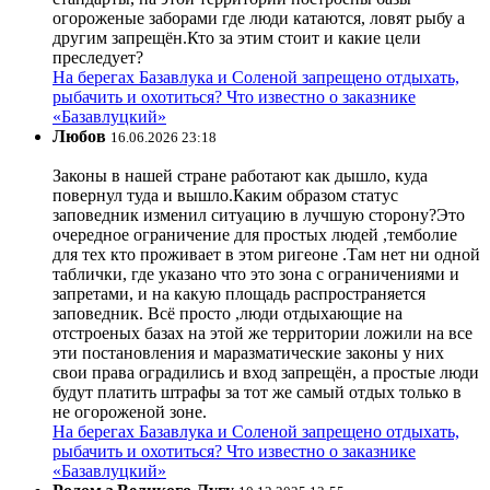
огороженые заборами где люди катаются, ловят рыбу а
другим запрещён.Кто за этим стоит и какие цели
преследует?
На берегах Базавлука и Соленой запрещено отдыхать,
рыбачить и охотиться? Что известно о заказнике
«Базавлуцкий»
Любов
16.06.2026 23:18
Законы в нашей стране работают как дышло, куда
повернул туда и вышло.Каким образом статус
заповедник изменил ситуацию в лучшую сторону?Это
очередное ограничение для простых людей ,темболие
для тех кто проживает в этом ригеоне .Там нет ни одной
таблички, где указано что это зона с ограничениями и
запретами, и на какую площадь распространяется
заповедник. Всё просто ,люди отдыхающие на
отстроеных базах на этой же территории ложили на все
эти постановления и маразматические законы у них
свои права оградились и вход запрещён, а простые люди
будут платить штрафы за тот же самый отдых только в
не огороженой зоне.
На берегах Базавлука и Соленой запрещено отдыхать,
рыбачить и охотиться? Что известно о заказнике
«Базавлуцкий»