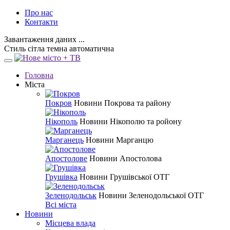
Про нас
Контакти
Завантаження даних ...
Стиль
сітла
темна
автоматична
Головна
Міста
Покров
Новини Покрова та району
Нікополь
Новини Нікополю та ройону
Марганець
Новини Марганцю
Апостолове
Новини Апостолова
Грушівка
Новини Грушівської ОТГ
Зеленодольськ
Новини Зеленодольської ОТГ
Всі міста
Новини
Місцева влада