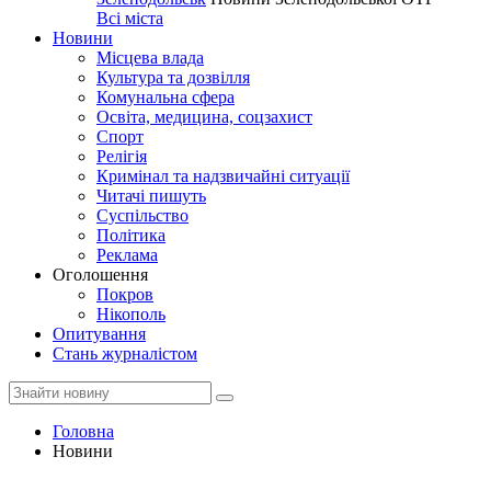
Всі міста
Новини
Місцева влада
Культура та дозвілля
Комунальна сфера
Освіта, медицина, соцзахист
Спорт
Релігія
Кримінал та надзвичайні ситуації
Читачі пишуть
Суспільство
Політика
Реклама
Оголошення
Покров
Нікополь
Опитування
Стань журналістом
Головна
Новини