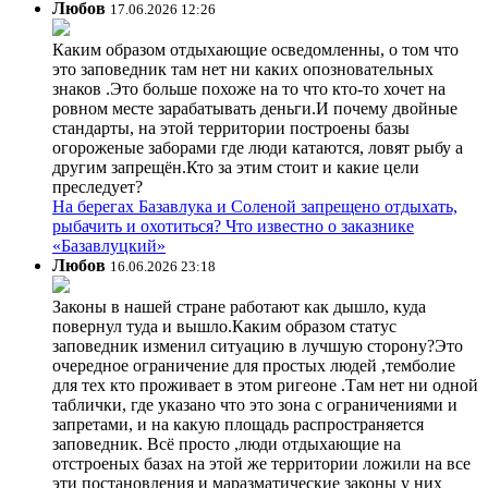
Любов
17.06.2026 12:26
Каким образом отдыхающие осведомленны, о том что
это заповедник там нет ни каких опозновательных
знаков .Это больше похоже на то что кто-то хочет на
ровном месте зарабатывать деньги.И почему двойные
стандарты, на этой территории построены базы
огороженые заборами где люди катаются, ловят рыбу а
другим запрещён.Кто за этим стоит и какие цели
преследует?
На берегах Базавлука и Соленой запрещено отдыхать,
рыбачить и охотиться? Что известно о заказнике
«Базавлуцкий»
Любов
16.06.2026 23:18
Законы в нашей стране работают как дышло, куда
повернул туда и вышло.Каким образом статус
заповедник изменил ситуацию в лучшую сторону?Это
очередное ограничение для простых людей ,темболие
для тех кто проживает в этом ригеоне .Там нет ни одной
таблички, где указано что это зона с ограничениями и
запретами, и на какую площадь распространяется
заповедник. Всё просто ,люди отдыхающие на
отстроеных базах на этой же территории ложили на все
эти постановления и маразматические законы у них