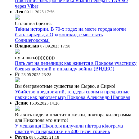
Показания электросчетчика можно передать YASNO
через Viber
Лео
09.11.2025 17:56
Сплошна брехня.
Тайны истории. В 70-х годах на месте города могли
быть карьеры, а Орджоникидзе мог стать
Солнцегорском!
Владислав
07.09.2025 17:50
ну и шиза))))))))))))
Пять лет на пепелище: как живется в Покрове участнику
боевых действий и инвалиду войны (ВИДЕО)
Fr
23.05.2025 23:28
Вы безграмотные существа не Сырко, а Сирко!
Убийство предприятий, тендеры своим и прекрасные
парки: как работает мэр Покрова Александр Шаповал
Денис
16.05.2025 14:26
Вы хоть видели пластит в жизни, полтора килограмма
для Никополя это ничто!
У мешканця Нікополя вилучили півтора кілограма
пластиду та наркотики на 400 тисяч гривень
Рауль
08.05.2025 21:18