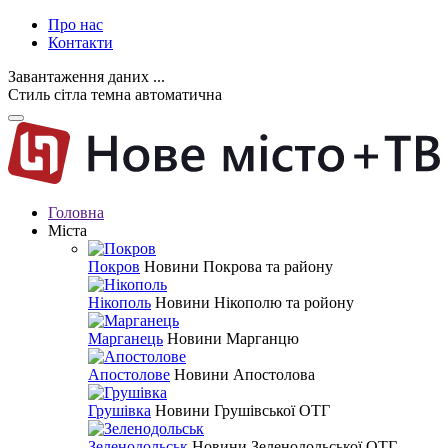
Про нас
Контакти
Завантаження даних ...
Стиль
сітла
темна
автоматична
Головна
Міста
Покров
Новини Покрова та району
Нікополь
Новини Нікополю та ройону
Марганець
Новини Марганцю
Апостолове
Новини Апостолова
Грушівка
Новини Грушівської ОТГ
Зеленодольськ
Новини Зеленодольської ОТГ