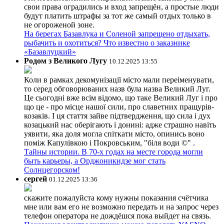
свои права оградились и вход запрещён, а простые люди
будут платить штрафы за тот же самый отдых только в
не огороженой зоне.
На берегах Базавлука и Соленой запрещено отдыхать,
рыбачить и охотиться? Что известно о заказнике
«Базавлуцкий»
Родом з Великого Лугу
10.12.2025 13:55
Коли в рамках декомунізації місто мали переіменувати,
то серед обговорюваних назв була назва Великий Луг.
Це сьогодні вже всім відомо, що таке Великий Луг і про
що це - про місце нашої сили, про славетних пращурів-
козаків. І ця стаття зайве підтвердження, що сила і дух
козацький нас оберігають і донині: адже страшно навіть
уявити, яка доля могла спіткати місто, опинись воно
поміж Капулівкою і Покровським, "біля води ©" .
Тайны истории. В 70-х годах на месте города могли
быть карьеры, а Орджоникидзе мог стать
Солнцегорском!
сергей
01.12.2025 13:36
скажите пожалуйста кому нужны показания счётчика
мне или вам его не возможно передать и на запрос через
телефон оператора не дождёшся пока выйдет на связь.