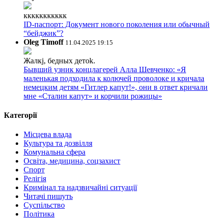
ккккккккккк
ID-паспорт: Документ нового поколения или обычный
“бейджик”?
Oleg Timoff
11.04.2025 19:15
Жалкj, бедных детok.
Бывший узник концлагерей Алла Шевченко: «Я
маленькая подходила к колючей проволоке и кричала
немецким детям «Гитлер капут!», они в ответ кричали
мне «Сталин капут» и корчили рожицы»
Категорії
Місцева влада
Культура та дозвілля
Комунальна сфера
Освіта, медицина, соцзахист
Спорт
Релігія
Кримінал та надзвичайні ситуації
Читачі пишуть
Суспільство
Політика