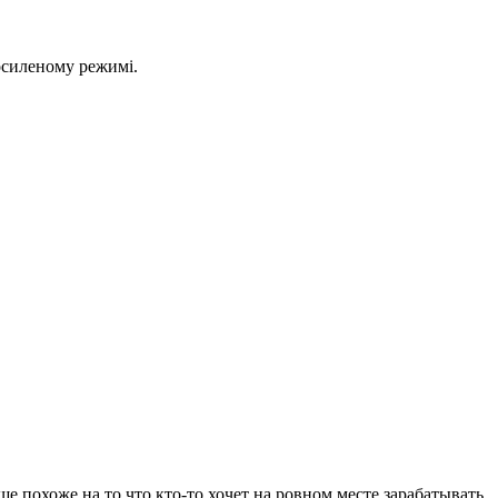
 посиленому режимі.
 похоже на то что кто-то хочет на ровном месте зарабатывать