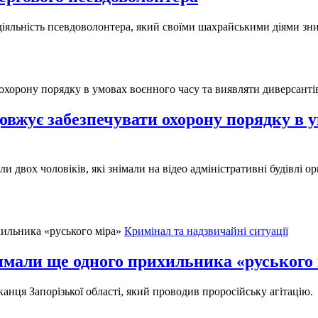
іяльність псевдоволонтера, який своїми шахрайськими діями зниж
овжує забезпечувати охорону порядку в 
имали двох чоловіків, які знімали на відео адміністративні будівлі 
Кримінал та надзвичайні ситуації
имали ще одного прихильника «руського 
нця Запорізької області, який проводив проросійську агітацію.