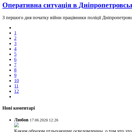
Оперативна ситуація в Дніпропетровськ
З першого дня початку війни працівники поліції Дніпропетро
1
2
3
4
5
6
7
8
9
10
11
12
Нові коментарі
Любов
17.06.2026 12:26
Каким образом отдыхающие осведомленны, о том что это з