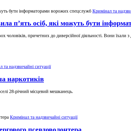
Кримінал та надзви
вила п’ять осіб, які можуть бути інформ
х чоловіків, причетних до диверсійної діяльності. Вони їхали з
л та надзвичайні ситуації
ча наркотиків
 оселі 28-річний місцевий мешканець.
Кримінал та надзвичайні ситуації
ргового псевдоволонтера