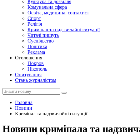
Культура та дозвілля
Комунальна сфера
Освіта, медицина, соцзахист
Спорт
Релігія
Кримінал та надзвичайні ситуації
Читачі пишуть
Суспільство
Політика
Реклама
Оголошення
Покров
Нікополь
Опитування
Стань журналістом
Головна
Новини
Кримінал та надзвичайні ситуації
Новини кримінала та надзвич