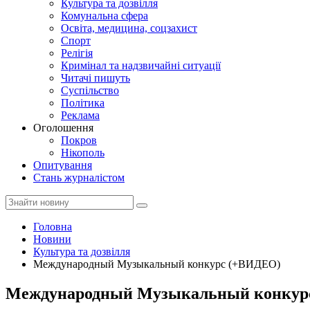
Культура та дозвілля
Комунальна сфера
Освіта, медицина, соцзахист
Спорт
Релігія
Кримінал та надзвичайні ситуації
Читачі пишуть
Суспільство
Політика
Реклама
Оголошення
Покров
Нікополь
Опитування
Стань журналістом
Головна
Новини
Культура та дозвілля
Международный Музыкальный конкурс (+ВИДЕО)
Международный Музыкальный конкур