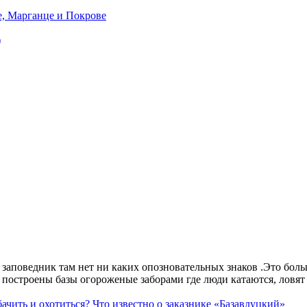
е, Марганце и Покрове
)
аповедник там нет ни каких опозновательных знаков .Это больше
построены базы огороженые заборами где люди катаются, ловят 
ачить и охотиться? Что известно о заказнике «Базавлуцкий»