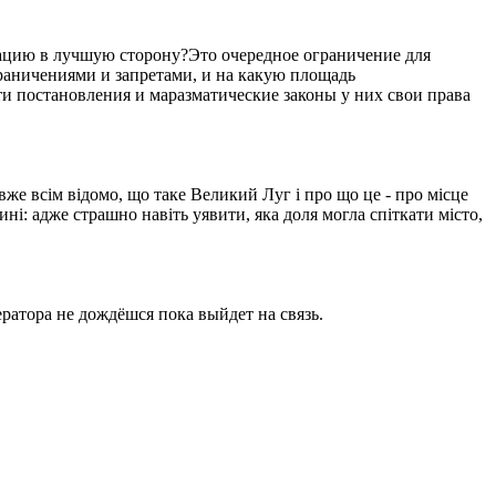
уацию в лучшую сторону?Это очередное ограничение для
ограничениями и запретами, и на какую площадь
ти постановления и маразматические законы у них свои права
вже всім відомо, що таке Великий Луг і про що це - про місце
ині: адже страшно навіть уявити, яка доля могла спіткати місто,
ратора не дождёшся пока выйдет на связь.