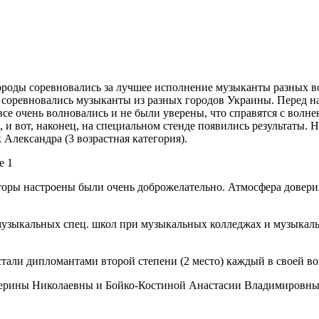
оды соревновались за лучшее исполнение музыканты разных во
 соревновались музыканты из разных городов Украины. Перед на
 все очень волновались и не были уверены, что справятся с вол
 и вот, наконец, на специальном стенде появились результаты.
 Александра (3 возрастная категория).
торы настроены были очень доброжелательно. Атмосфера доверия
узыкальных спец. школ при музыкальных колледжах и музыкаль
тали дипломантами второй степени (2 место) каждый в своей во
атерины Николаевны и Бойко-Костиной Анастасии Владимировны,