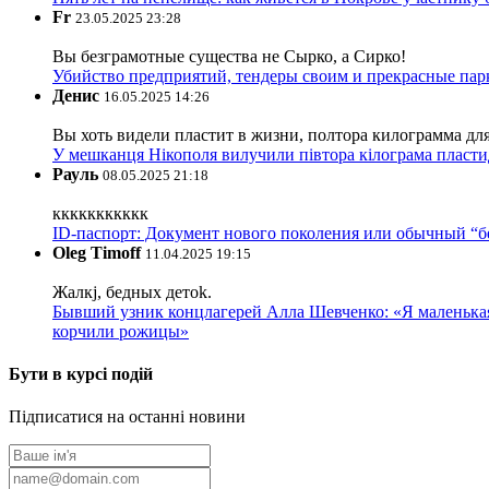
Fr
23.05.2025 23:28
Вы безграмотные существа не Сырко, а Сирко!
Убийство предприятий, тендеры своим и прекрасные пар
Денис
16.05.2025 14:26
Вы хоть видели пластит в жизни, полтора килограмма дл
У мешканця Нікополя вилучили півтора кілограма пластид
Рауль
08.05.2025 21:18
ккккккккккк
ID-паспорт: Документ нового поколения или обычный “
Oleg Timoff
11.04.2025 19:15
Жалкj, бедных детok.
Бывший узник концлагерей Алла Шевченко: «Я маленькая 
корчили рожицы»
Бути в курсі подій
Підписатися на останні новини