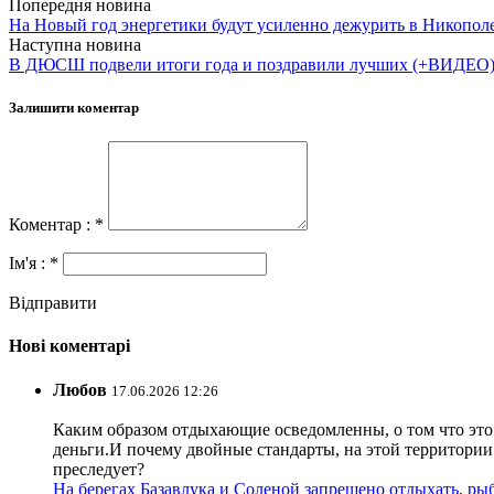
Попередня новина
На Новый год энергетики будут усиленно дежурить в Никопол
Наступна новина
В ДЮСШ подвели итоги года и поздравили лучших (+ВИДЕО
Залишити коментар
Коментар : *
Ім'я : *
Відправити
Нові коментарі
Любов
17.06.2026 12:26
Каким образом отдыхающие осведомленны, о том что это з
деньги.И почему двойные стандарты, на этой территории 
преследует?
На берегах Базавлука и Соленой запрещено отдыхать, рыб