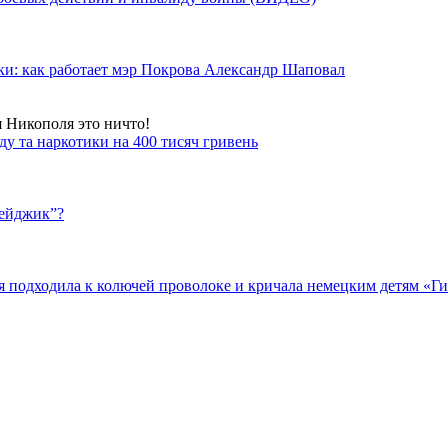
ки: как работает мэр Покрова Александр Шаповал
я Никополя это ничто!
у та наркотики на 400 тисяч гривень
бейджик”?
подходила к колючей проволоке и кричала немецким детям «Гит