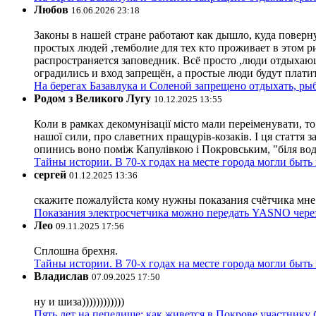
Любов
16.06.2026 23:18
Законы в нашей стране работают как дышло, куда поверн
простых людей ,темболие для тех кто проживает в этом ри
распространяется заповедник. Всё просто ,люди отдыхающ
оградились и вход запрещён, а простые люди будут плати
На берегах Базавлука и Соленой запрещено отдыхать, рыб
Родом з Великого Лугу
10.12.2025 13:55
Коли в рамках декомунізації місто мали переіменувати, то
нашої сили, про славетних пращурів-козаків. І ця стаття з
опинись воно поміж Капулівкою і Покровським, "біля вод
Тайны истории. В 70-х годах на месте города могли быть
сергей
01.12.2025 13:36
скажите пожалуйста кому нужны показания счётчика мне и
Показания электросчетчика можно передать YASNO через
Лео
09.11.2025 17:56
Сплошна брехня.
Тайны истории. В 70-х годах на месте города могли быть
Владислав
07.09.2025 17:50
ну и шиза))))))))))))
Пять лет на пепелище: как живется в Покрове участник