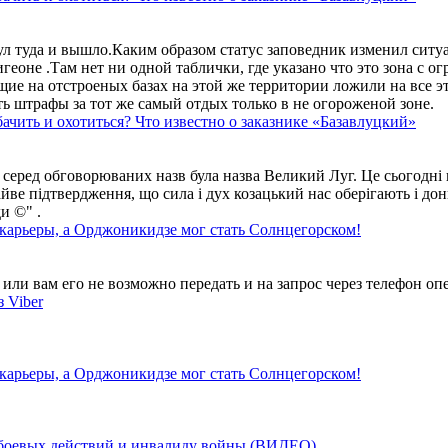
ул туда и вышло.Каким образом статус заповедник изменил сит
геоне .Там нет ни одной таблички, где указано что это зона с 
ие на отстроеных базах на этой же территории ложили на все э
ть штрафы за тот же самый отдых только в не огороженой зоне.
ачить и охотиться? Что известно о заказнике «Базавлуцкий»
 серед обговорюваних назв була назва Великий Луг. Це сьогодні 
айве підтвердження, що сила і дух козацький нас оберігають і дон
и ©" .
 карьеры, а Орджоникидзе мог стать Солнцегорском!
ли вам его не возможно передать и на запрос через телефон опе
 Viber
 карьеры, а Орджоникидзе мог стать Солнцегорском!
у боевых действий и инвалиду войны (ВИДЕО)