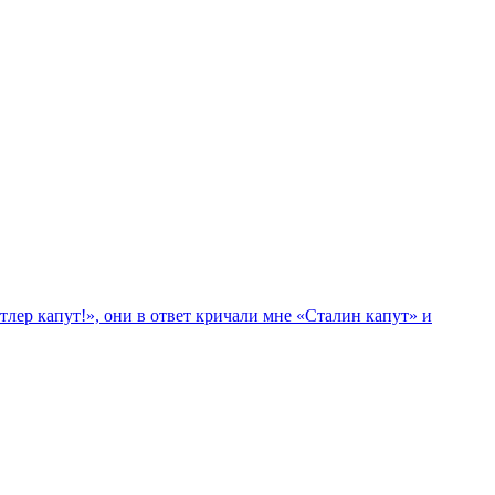
лер капут!», они в ответ кричали мне «Сталин капут» и