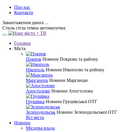
Про нас
Контакти
Завантаження даних ...
Стиль
сітла
темна
автоматична
Головна
Міста
Покров
Новини Покрова та району
Нікополь
Новини Нікополю та ройону
Марганець
Новини Марганцю
Апостолове
Новини Апостолова
Грушівка
Новини Грушівської ОТГ
Зеленодольськ
Новини Зеленодольської ОТГ
Всі міста
Новини
Місцева влада