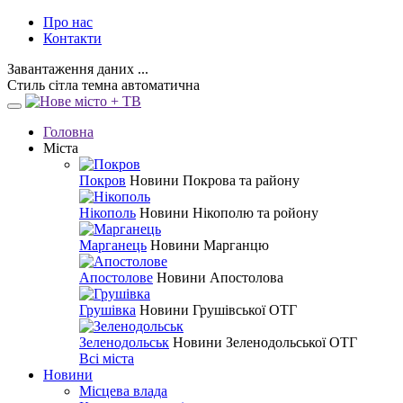
Про нас
Контакти
Завантаження даних ...
Стиль
сітла
темна
автоматична
Головна
Міста
Покров
Новини Покрова та району
Нікополь
Новини Нікополю та ройону
Марганець
Новини Марганцю
Апостолове
Новини Апостолова
Грушівка
Новини Грушівської ОТГ
Зеленодольськ
Новини Зеленодольської ОТГ
Всі міста
Новини
Місцева влада