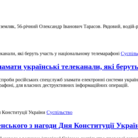
емляк, 56-річний Олександр Іванович Тарасов. Рядовий, водій-р
Суспіль
амати українські телеканали, які берут
проби російських спецслужб зламати електронні системи українс
арафоні, для власних деструктивних інформаційних операцій.
Суспільство
нського з нагоди Дня Конституції Украї