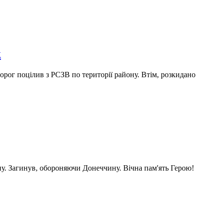
к
орог поцілив з РСЗВ по території району. Втім, розкидано
. Загинув, обороняючи Донеччину. Вічна пам'ять Герою!