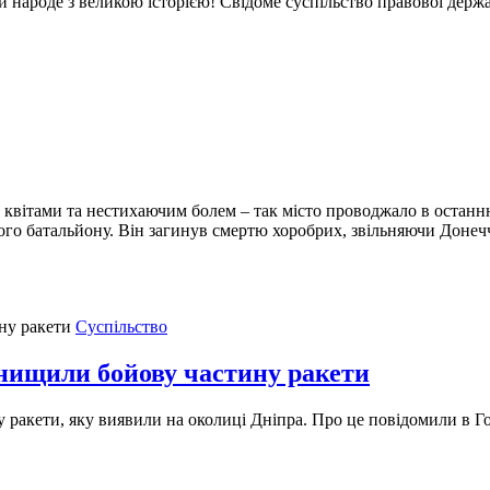
й народе з великою історією! Свідоме суспільство правової держ
 квітами та нестихаючим болем – так місто проводжало в останню
го батальйону. Він загинув смертю хоробрих, звільняючи Донечч
Суспільство
нищили бойову частину ракети
у ракети, яку виявили на околиці Дніпра. Про це повідомили в