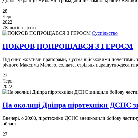
Дорогі українці! Незламні громадяни незламної країни! Велики
28
Черв
2022
7
Кількість фото
Суспільство
ПОКРОВ ПОПРОЩАВСЯ З ГЕРОЄМ
Під синє-жовтими прапорами, з усіма військовими почестями, з
річного Максима Малого, солдата, стрільця парашутно-десантно
27
Черв
2022
На околицi Днiпра піротехніки ДСНС з
Ввечері, о 20:00, піротехніки ДСНС знешкодили бойову частин
області.
27