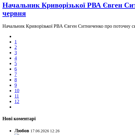
Начальник Криворізької РВА Євген Сит
червня
Начальник Криворізької РВА Євген Ситниченко про поточну сит
1
2
3
4
5
6
7
8
9
10
11
12
Нові коментарі
Любов
17.06.2026 12:26