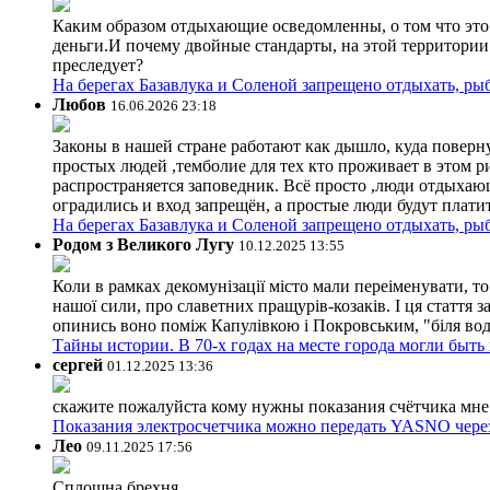
Каким образом отдыхающие осведомленны, о том что это з
деньги.И почему двойные стандарты, на этой территории 
преследует?
На берегах Базавлука и Соленой запрещено отдыхать, рыб
Любов
16.06.2026 23:18
Законы в нашей стране работают как дышло, куда поверн
простых людей ,темболие для тех кто проживает в этом ри
распространяется заповедник. Всё просто ,люди отдыхающ
оградились и вход запрещён, а простые люди будут плати
На берегах Базавлука и Соленой запрещено отдыхать, рыб
Родом з Великого Лугу
10.12.2025 13:55
Коли в рамках декомунізації місто мали переіменувати, то
нашої сили, про славетних пращурів-козаків. І ця стаття з
опинись воно поміж Капулівкою і Покровським, "біля вод
Тайны истории. В 70-х годах на месте города могли быть
сергей
01.12.2025 13:36
скажите пожалуйста кому нужны показания счётчика мне и
Показания электросчетчика можно передать YASNO через
Лео
09.11.2025 17:56
Сплошна брехня.