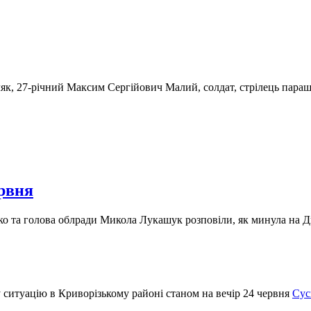
ляк, 27-річний Максим Сергійович Малий, солдат, стрілець пара
ервня
енко та голова облради Микола Лукашук розповіли, як минула н
Сус