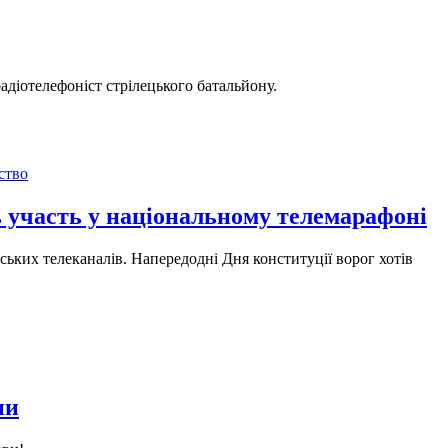
адіотелефоніст стрілецького батальйону.
ство
ь участь у національному телемарафоні
ьких телеканалів. Напередодні Дня конституції ворог хотів
ни