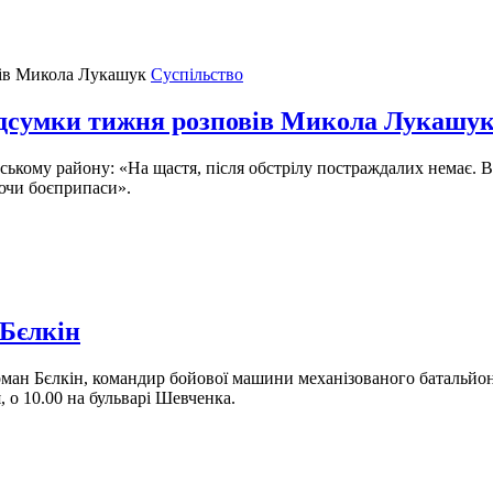
Суспільство
ідсумки тижня розповів Микола Лукашу
ському району: «На щастя, після обстрілу постраждалих немає. В
ючи боєприпаси».
Бєлкін
н Бєлкін, командир бойової машини механізованого батальйону
 о 10.00 на бульварі Шевченка.