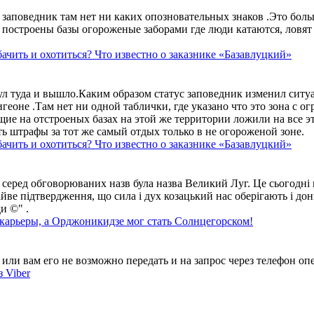
аповедник там нет ни каких опозновательных знаков .Это больше
построены базы огороженые заборами где люди катаются, ловят 
ачить и охотиться? Что известно о заказнике «Базавлуцкий»
ул туда и вышло.Каким образом статус заповедник изменил сит
геоне .Там нет ни одной таблички, где указано что это зона с 
ие на отстроеных базах на этой же территории ложили на все э
ть штрафы за тот же самый отдых только в не огороженой зоне.
ачить и охотиться? Что известно о заказнике «Базавлуцкий»
 серед обговорюваних назв була назва Великий Луг. Це сьогодні 
айве підтвердження, що сила і дух козацький нас оберігають і дон
и ©" .
 карьеры, а Орджоникидзе мог стать Солнцегорском!
ли вам его не возможно передать и на запрос через телефон опе
 Viber