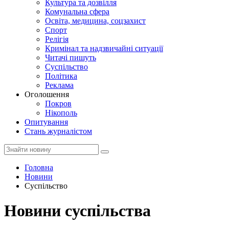
Культура та дозвілля
Комунальна сфера
Освіта, медицина, соцзахист
Спорт
Релігія
Кримінал та надзвичайні ситуації
Читачі пишуть
Суспільство
Політика
Реклама
Оголошення
Покров
Нікополь
Опитування
Стань журналістом
Головна
Новини
Суспільство
Новини суспільства