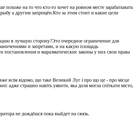
 похоже на то что кто-то хочет на ровном месте зарабатывать
рыбу а другим запрещён.Кто за этим стоит и какие цели
уацию в лучшую сторону?Это очередное ограничение для
ограничениями и запретами, и на какую площадь
ти постановления и маразматические законы у них свои права
вже всім відомо, що таке Великий Луг і про що це - про місце
ині: адже страшно навіть уявити, яка доля могла спіткати місто,
ратора не дождёшся пока выйдет на связь.