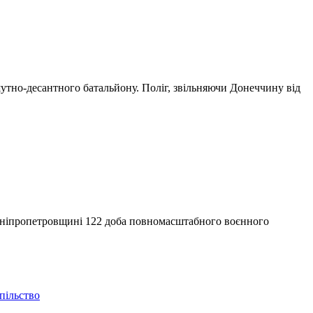
шутно-десантного батальйону. Поліг, звільняючи Донеччину від
а Дніпропетровщині 122 доба повномасштабного воєнного
пільство