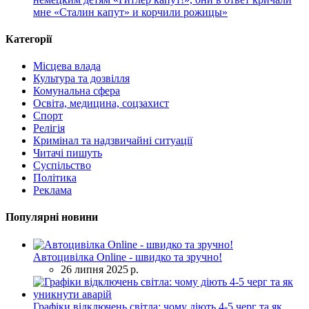
мне «Сталин капут» и корчили рожицы»
Категорії
Місцева влада
Культура та дозвілля
Комунальна сфера
Освіта, медицина, соцзахист
Спорт
Релігія
Кримінал та надзвичайні ситуації
Читачі пишуть
Суспільство
Політика
Реклама
Популярні новини
Автоцивілка Online - швидко та зручно!
26 липня 2025 р.
Графіки відключень світла: чому діють 4-5 черг та як