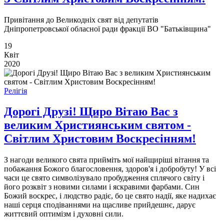
Привітання до Великодніх свят від депутатів
Дніпропетровської обласної ради фракції ВО "Батьківщина"
19
Квіт
2020
Релігія
Дорогі Друзі! Щиро Вітаю Вас з
великим Християнським святом -
Світлим Христовим Воскресінням!
З нагоди великого свята прийміть мої найщиріші вітання та
побажання Божого благословення, здоров'я і добробуту! У всі
часи це свято символізувало пробудження сплячого світу і
його розквіт з новими силами і яскравими фарбами. Син
Божий воскрес, і людство радіє, бо це свято надії, яке надихає
наші серця сподіваннями на щасливе прийдешнє, дарує
життєвий оптимізм і духовні сили.