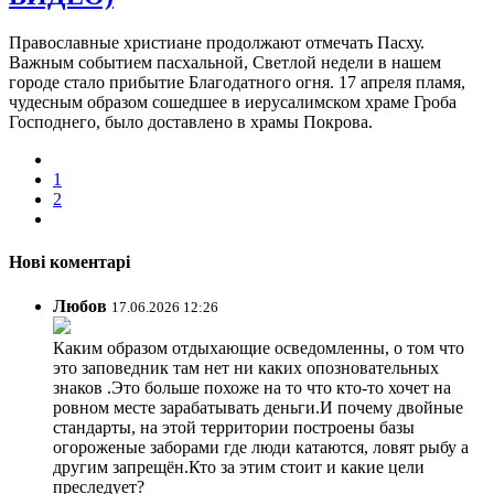
Православные христиане продолжают отмечать Пасху.
Важным событием пасхальной, Светлой недели в нашем
городе стало прибытие Благодатного огня. 17 апреля пламя,
чудесным образом сошедшее в иерусалимском храме Гроба
Господнего, было доставлено в храмы Покрова.
1
2
Нові коментарі
Любов
17.06.2026 12:26
Каким образом отдыхающие осведомленны, о том что
это заповедник там нет ни каких опозновательных
знаков .Это больше похоже на то что кто-то хочет на
ровном месте зарабатывать деньги.И почему двойные
стандарты, на этой территории построены базы
огороженые заборами где люди катаются, ловят рыбу а
другим запрещён.Кто за этим стоит и какие цели
преследует?