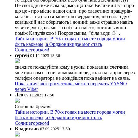
Це сьогодні вже всім відомо, що таке Великий Луг і про
що це - про місце нашої сили, про славетних пращурів-
козаків. І ця стаття зайве підтвердження, що сила і дух
козацький нас оберігають і донині: адже страшно навіть
уявити, яка доля могла спіткати місто, опинись воно
поміж Капулівкою і Покровським, "біля води ©" .
Тайны истории. В 70-х годах на месте города могли
быть карьеры, а Орджоникидзе мог стать
Солнцегорском!
сергей
01.12.2025 13:36
скажите пожалуйста кому нужны показания счётчика
мне или вам его не возможно передать и на запрос через
телефон оператора не дождёшся пока выйдет на связь.
Показания электросчетчика можно передать YASNO
через Viber
Лео
09.11.2025 17:56
Сплошна брехня.
Тайны истории. В 70-х годах на месте города могли
быть карьеры, а Орджоникидзе мог стать
Солнцегорском!
Владислав
07.09.2025 17:50