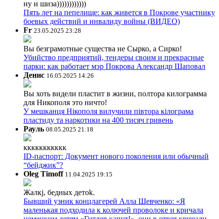
ну и шиза))))))))))))
Пять лет на пепелище: как живется в Покрове участнику
боевых действий и инвалиду войны (ВИДЕО)
Fr
23.05.2025 23:28
Вы безграмотные существа не Сырко, а Сирко!
Убийство предприятий, тендеры своим и прекрасные
парки: как работает мэр Покрова Александр Шаповал
Денис
16.05.2025 14:26
Вы хоть видели пластит в жизни, полтора килограмма
для Никополя это ничто!
У мешканця Нікополя вилучили півтора кілограма
пластиду та наркотики на 400 тисяч гривень
Рауль
08.05.2025 21:18
ккккккккккк
ID-паспорт: Документ нового поколения или обычный
“бейджик”?
Oleg Timoff
11.04.2025 19:15
Жалкj, бедных детok.
Бывший узник концлагерей Алла Шевченко: «Я
маленькая подходила к колючей проволоке и кричала
немецким детям «Гитлер капут!», они в ответ кричали