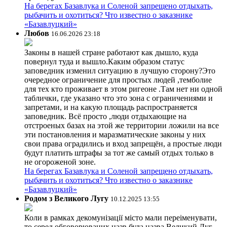
На берегах Базавлука и Соленой запрещено отдыхать,
рыбачить и охотиться? Что известно о заказнике
«Базавлуцкий»
Любов
16.06.2026 23:18
Законы в нашей стране работают как дышло, куда
повернул туда и вышло.Каким образом статус
заповедник изменил ситуацию в лучшую сторону?Это
очередное ограничение для простых людей ,темболие
для тех кто проживает в этом ригеоне .Там нет ни одной
таблички, где указано что это зона с ограничениями и
запретами, и на какую площадь распространяется
заповедник. Всё просто ,люди отдыхающие на
отстроеных базах на этой же территории ложили на все
эти постановления и маразматические законы у них
свои права оградились и вход запрещён, а простые люди
будут платить штрафы за тот же самый отдых только в
не огороженой зоне.
На берегах Базавлука и Соленой запрещено отдыхать,
рыбачить и охотиться? Что известно о заказнике
«Базавлуцкий»
Родом з Великого Лугу
10.12.2025 13:55
Коли в рамках декомунізації місто мали переіменувати,
то серед обговорюваних назв була назва Великий Луг.