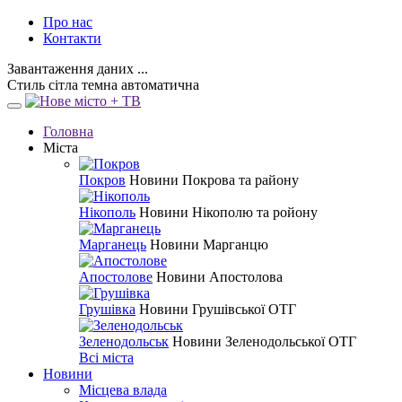
Про нас
Контакти
Завантаження даних ...
Стиль
сітла
темна
автоматична
Головна
Міста
Покров
Новини Покрова та району
Нікополь
Новини Нікополю та ройону
Марганець
Новини Марганцю
Апостолове
Новини Апостолова
Грушівка
Новини Грушівської ОТГ
Зеленодольськ
Новини Зеленодольської ОТГ
Всі міста
Новини
Місцева влада