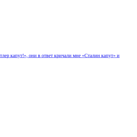
лер капут!», они в ответ кричали мне «Сталин капут» и