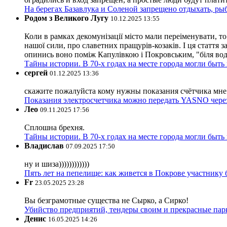
На берегах Базавлука и Соленой запрещено отдыхать, рыб
Родом з Великого Лугу
10.12.2025 13:55
Коли в рамках декомунізації місто мали переіменувати, то
нашої сили, про славетних пращурів-козаків. І ця стаття з
опинись воно поміж Капулівкою і Покровським, "біля вод
Тайны истории. В 70-х годах на месте города могли быть
сергей
01.12.2025 13:36
скажите пожалуйста кому нужны показания счётчика мне и
Показания электросчетчика можно передать YASNO через
Лео
09.11.2025 17:56
Сплошна брехня.
Тайны истории. В 70-х годах на месте города могли быть
Владислав
07.09.2025 17:50
ну и шиза))))))))))))
Пять лет на пепелище: как живется в Покрове участник
Fr
23.05.2025 23:28
Вы безграмотные существа не Сырко, а Сирко!
Убийство предприятий, тендеры своим и прекрасные пар
Денис
16.05.2025 14:26