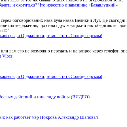
ачить и охотиться? Что известно о заказнике «Базавлуцкий»
 серед обговорюваних назв була назва Великий Луг. Це сьогодні 
айве підтвердження, що сила і дух козацький нас оберігають і дон
и ©" .
 карьеры, а Орджоникидзе мог стать Солнцегорском!
ли вам его не возможно передать и на запрос через телефон опе
 Viber
 карьеры, а Орджоникидзе мог стать Солнцегорском!
у боевых действий и инвалиду войны (ВИДЕО)
ки: как работает мэр Покрова Александр Шаповал