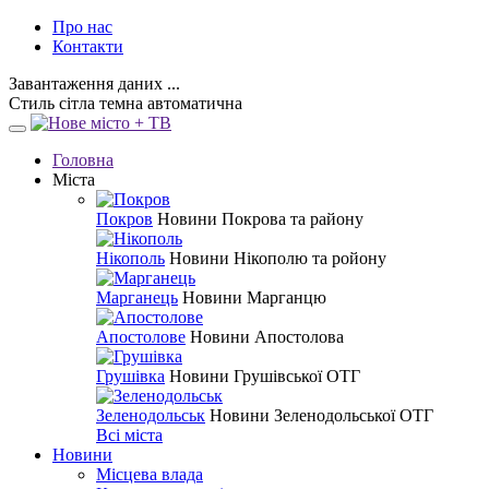
Про нас
Контакти
Завантаження даних ...
Стиль
сітла
темна
автоматична
Головна
Міста
Покров
Новини Покрова та району
Нікополь
Новини Нікополю та ройону
Марганець
Новини Марганцю
Апостолове
Новини Апостолова
Грушівка
Новини Грушівської ОТГ
Зеленодольськ
Новини Зеленодольської ОТГ
Всі міста
Новини
Місцева влада