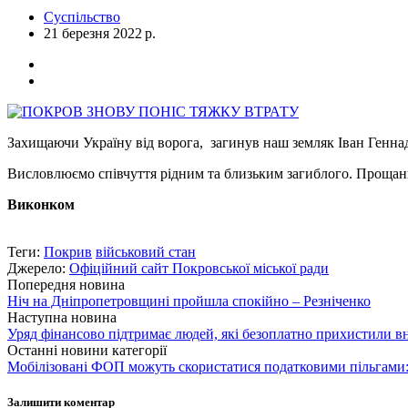
Суспільство
21 березня 2022 р.
Захищаючи Україну від ворога, загинув наш земляк Іван Геннад
Висловлюємо співчуття рідним та близьким загиблого. Прощання 
Виконком
Теги:
Покрив
військовий стан
Джерело:
Офіційний сайт Покровської міської ради
Попередня новина
Ніч на Дніпропетровщині пройшла спокійно – Резніченко
Наступна новина
Уряд фінансово підтримає людей, які безоплатно прихистили в
Останні новини категорії
Мобілізовані ФОП можуть скористатися податковими пільгами:
Залишити коментар