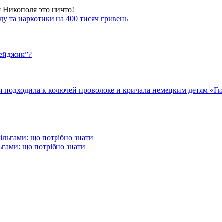
я Никополя это ничто!
у та наркотики на 400 тисяч гривень
бейджик”?
подходила к колючей проволоке и кричала немецким детям «Гит
гами: що потрібно знати