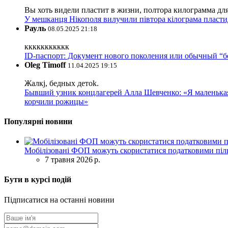
Вы хоть видели пластит в жизни, полтора килограмма дл
У мешканця Нікополя вилучили півтора кілограма пластид
Рауль
08.05.2025 21:18
ккккккккккк
ID-паспорт: Документ нового поколения или обычный “
Oleg Timoff
11.04.2025 19:15
Жалкj, бедных детok.
Бывший узник концлагерей Алла Шевченко: «Я маленькая 
корчили рожицы»
Популярні новини
Мобілізовані ФОП можуть скористатися податковими піль
7 травня 2026 р.
Бути в курсі подій
Підписатися на останні новини