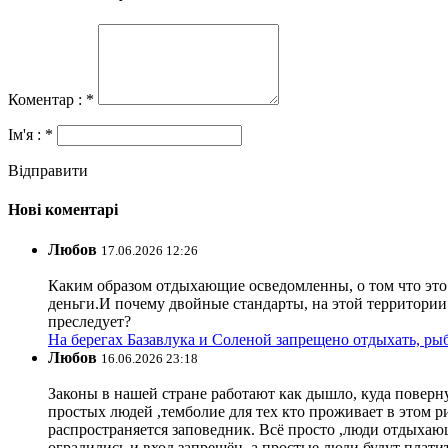
Коментар : *
Ім'я : *
Відправити
Нові коментарі
Любов
17.06.2026 12:26
Каким образом отдыхающие осведомленны, о том что это з
деньги.И почему двойные стандарты, на этой территории 
преследует?
На берегах Базавлука и Соленой запрещено отдыхать, рыб
Любов
16.06.2026 23:18
Законы в нашей стране работают как дышло, куда поверн
простых людей ,темболие для тех кто проживает в этом ри
распространяется заповедник. Всё просто ,люди отдыхающ
оградились и вход запрещён, а простые люди будут плати