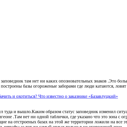
аповедник там нет ни каких опозновательных знаков .Это больше
построены базы огороженые заборами где люди катаются, ловят 
ачить и охотиться? Что известно о заказнике «Базавлуцкий»
ул туда и вышло.Каким образом статус заповедник изменил сит
геоне .Там нет ни одной таблички, где указано что это зона с 
ие на отстроеных базах на этой же территории ложили на все э
ть штрафы за тот же самый отдых только в не огороженой зоне.