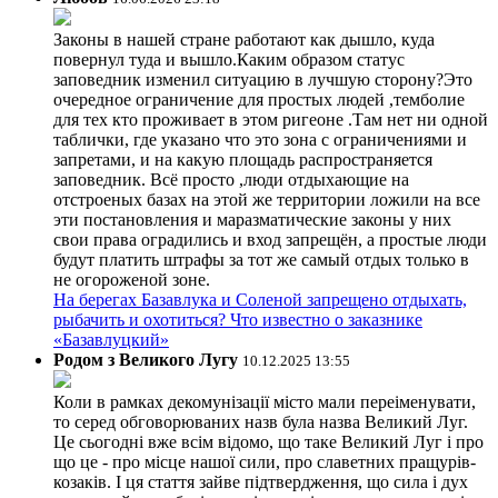
Законы в нашей стране работают как дышло, куда
повернул туда и вышло.Каким образом статус
заповедник изменил ситуацию в лучшую сторону?Это
очередное ограничение для простых людей ,темболие
для тех кто проживает в этом ригеоне .Там нет ни одной
таблички, где указано что это зона с ограничениями и
запретами, и на какую площадь распространяется
заповедник. Всё просто ,люди отдыхающие на
отстроеных базах на этой же территории ложили на все
эти постановления и маразматические законы у них
свои права оградились и вход запрещён, а простые люди
будут платить штрафы за тот же самый отдых только в
не огороженой зоне.
На берегах Базавлука и Соленой запрещено отдыхать,
рыбачить и охотиться? Что известно о заказнике
«Базавлуцкий»
Родом з Великого Лугу
10.12.2025 13:55
Коли в рамках декомунізації місто мали переіменувати,
то серед обговорюваних назв була назва Великий Луг.
Це сьогодні вже всім відомо, що таке Великий Луг і про
що це - про місце нашої сили, про славетних пращурів-
козаків. І ця стаття зайве підтвердження, що сила і дух