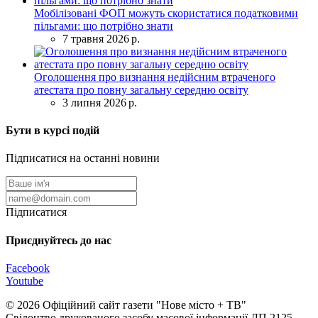
Мобілізовані ФОП можуть скористатися податковими
пільгами: що потрібно знати
7 травня 2026 р.
Оголошення про визнання недійсним втраченого
атестата про повну загальну середню освіту
3 липня 2026 р.
Бути в курсі подій
Підписатися на останні новини
Підписатися
Приєднуйтесь до нас
Facebook
Youtube
© 2026 Офіційний сайт газети "Нове мiсто + ТВ"
Свідоцтво друкованого засобу масової інформації ДП 2125-