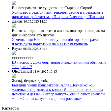
Вы безграмотные существа не Сырко, а Сирко!
Убийство предприятий, тендеры своим и прекрасные
парки: как работает мэр Покрова Александр Шаповал
Денис
16.05.2025 14:26
Вы хоть видели пластит в жизни, полтора килограмма
для Никополя это ничто!
У мешканця Нікополя вилучили півтора кілограма
пластиду та наркотики на 400 тисяч гривень
Рауль
08.05.2025 21:18
ккккккккккк
ID-паспорт: Документ нового поколения или обычный
“бейджик”?
Oleg Timoff
11.04.2025 19:15
Жалкj, бедных детok.
Бывший узник концлагерей Алла Шевченко: «Я
маленькая подходила к колючей проволоке и кричала
немецким детям «Гитлер капут!», они в ответ кричали
мне «Сталин капут» и корчили рожицы»
Категорії