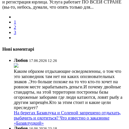
и регистрация юрлица. Услуга работает ПО ВСЕЙ СТРАНЕ
(вы-то, небось, думали, что опять только для...
1
2
3
Нові коментарі
Любов
17.06.2026 12:26
Каким образом отдыхающие осведомленны, о том что
это заповедник там нет ни каких опозновательных
знаков .Это больше похоже на то что кто-то хочет на
ровном месте зарабатывать деньги.И почему двойные
стандарты, на этой территории построены базы
огороженые заборами где люди катаются, ловят рыбу а
другим запрещён.Кто за этим стоит и какие цели
преследует?
На берегах Базавлука и Соленой запрещено отдыхать,
рыбачить и охотиться? Что известно о заказнике
«Базавлуцкий»
Любов
16.06.2026 23:18