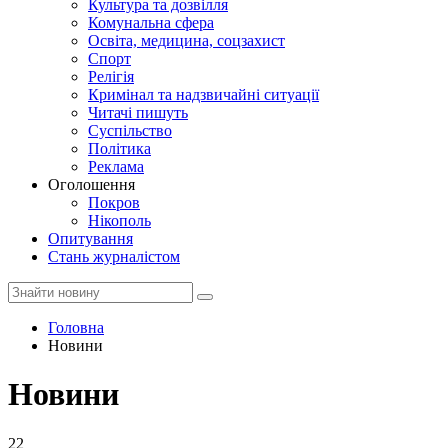
Культура та дозвілля
Комунальна сфера
Освіта, медицина, соцзахист
Спорт
Релігія
Кримінал та надзвичайні ситуації
Читачі пишуть
Суспільство
Політика
Реклама
Оголошення
Покров
Нікополь
Опитування
Стань журналістом
Головна
Новини
Новини
22