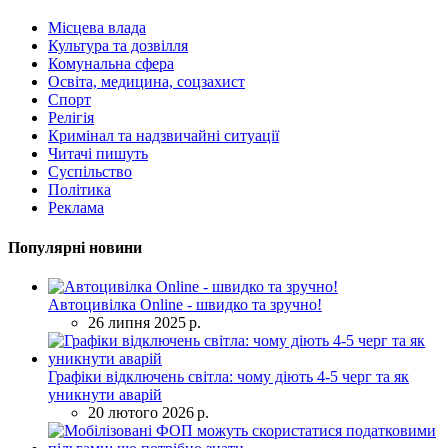
Місцева влада
Культура та дозвілля
Комунальна сфера
Освіта, медицина, соцзахист
Спорт
Релігія
Кримінал та надзвичайні ситуації
Читачі пишуть
Суспільство
Політика
Реклама
Популярні новини
Автоцивілка Online - швидко та зручно!
26 липня 2025 р.
Графіки відключень світла: чому діють 4-5 черг та як
уникнути аварій
20 лютого 2026 р.