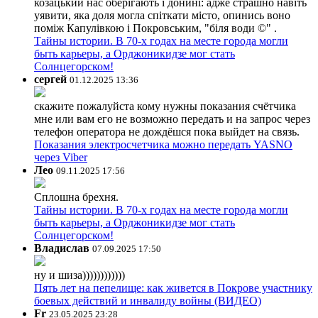
козацький нас оберігають і донині: адже страшно навіть
уявити, яка доля могла спіткати місто, опинись воно
поміж Капулівкою і Покровським, "біля води ©" .
Тайны истории. В 70-х годах на месте города могли
быть карьеры, а Орджоникидзе мог стать
Солнцегорском!
сергей
01.12.2025 13:36
скажите пожалуйста кому нужны показания счётчика
мне или вам его не возможно передать и на запрос через
телефон оператора не дождёшся пока выйдет на связь.
Показания электросчетчика можно передать YASNO
через Viber
Лео
09.11.2025 17:56
Сплошна брехня.
Тайны истории. В 70-х годах на месте города могли
быть карьеры, а Орджоникидзе мог стать
Солнцегорском!
Владислав
07.09.2025 17:50
ну и шиза))))))))))))
Пять лет на пепелище: как живется в Покрове участнику
боевых действий и инвалиду войны (ВИДЕО)
Fr
23.05.2025 23:28