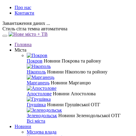
Про нас
Контакти
Завантаження даних ...
Стиль
сітла
темна
автоматична
Головна
Міста
Покров
Новини Покрова та району
Нікополь
Новини Нікополю та ройону
Марганець
Новини Марганцю
Апостолове
Новини Апостолова
Грушівка
Новини Грушівської ОТГ
Зеленодольськ
Новини Зеленодольської ОТГ
Всі міста
Новини
Місцева влада