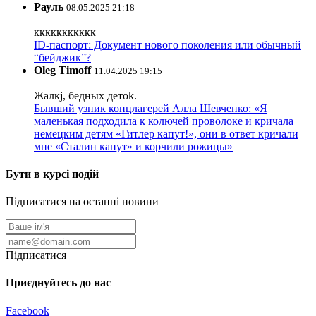
Рауль
08.05.2025 21:18
ккккккккккк
ID-паспорт: Документ нового поколения или обычный
“бейджик”?
Oleg Timoff
11.04.2025 19:15
Жалкj, бедных детok.
Бывший узник концлагерей Алла Шевченко: «Я
маленькая подходила к колючей проволоке и кричала
немецким детям «Гитлер капут!», они в ответ кричали
мне «Сталин капут» и корчили рожицы»
Бути в курсі подій
Підписатися на останні новини
Підписатися
Приєднуйтесь до нас
Facebook