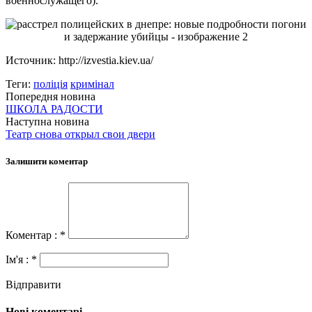
военнослужащего).
Источник: http://izvestia.kiev.ua/
Теги:
поліція
кримінал
Попередня новина
ШКОЛА РАДОСТИ
Наступна новина
Театр снова открыл свои двери
Залишити коментар
Коментар : *
Ім'я : *
Відправити
Нові коментарі