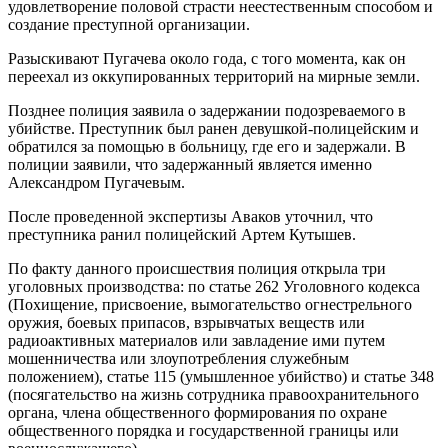
удовлетворение половой страсти неестественным способом и
создание преступной организации.
Разыскивают Пугачева около года, с того момента, как он
переехал из оккупированных территорий на мирные земли.
Позднее полиция заявила о задержании подозреваемого в
убийстве. Преступник был ранен девушкой-полицейским и
обратился за помощью в больницу, где его и задержали. В
полиции заявили, что задержанный является именно
Александром Пугачевым.
После проведенной экспертизы Аваков уточнил, что
преступника ранил полицейский Артем Кутышев.
По факту данного происшествия полиция открыла три
уголовных производства: по статье 262 Уголовного кодекса
(Похищение, присвоение, вымогательство огнестрельного
оружия, боевых припасов, взрывчатых веществ или
радиоактивных материалов или завладение ими путем
мошенничества или злоупотребления служебным
положением), статье 115 (умышленное убийство) и статье 348
(посягательство на жизнь сотрудника правоохранительного
органа, члена общественного формирования по охране
общественного порядка и государственной границы или