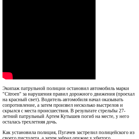
Экипаж патрульной полиции остановил автомобиль марки
"Citroen" за нарушения правил дорожного движения (проехал
на красный свет). Водитель автомобиля начал оказывать
сопротивление, а затем произвел несколько выстрелов и
скрылся с места происшествия. В результате стрельбы 27-
летний патрульный Артем Кутышев погиб на месте, у него
осталась трехлетняя дочь.
Как установила полиция, Пугачев застрелил полицейского из
своего пистолета, а затем забрал оружие у убитого.