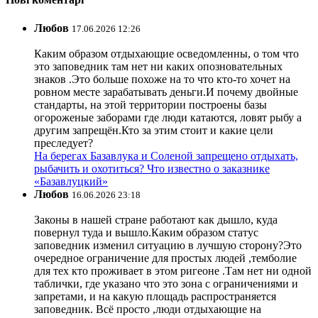
Любов
17.06.2026 12:26
Каким образом отдыхающие осведомленны, о том что
это заповедник там нет ни каких опозновательных
знаков .Это больше похоже на то что кто-то хочет на
ровном месте зарабатывать деньги.И почему двойные
стандарты, на этой территории построены базы
огороженые заборами где люди катаются, ловят рыбу а
другим запрещён.Кто за этим стоит и какие цели
преследует?
На берегах Базавлука и Соленой запрещено отдыхать,
рыбачить и охотиться? Что известно о заказнике
«Базавлуцкий»
Любов
16.06.2026 23:18
Законы в нашей стране работают как дышло, куда
повернул туда и вышло.Каким образом статус
заповедник изменил ситуацию в лучшую сторону?Это
очередное ограничение для простых людей ,темболие
для тех кто проживает в этом ригеоне .Там нет ни одной
таблички, где указано что это зона с ограничениями и
запретами, и на какую площадь распространяется
заповедник. Всё просто ,люди отдыхающие на