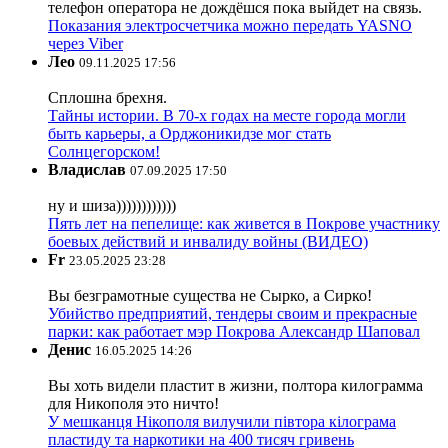
телефон оператора не дождёшся пока выйдет на связь.
Показания электросчетчика можно передать YASNO
через Viber
Лео
09.11.2025 17:56
Сплошна брехня.
Тайны истории. В 70-х годах на месте города могли
быть карьеры, а Орджоникидзе мог стать
Солнцегорском!
Владислав
07.09.2025 17:50
ну и шиза))))))))))))
Пять лет на пепелище: как живется в Покрове участнику
боевых действий и инвалиду войны (ВИДЕО)
Fr
23.05.2025 23:28
Вы безграмотные существа не Сырко, а Сирко!
Убийство предприятий, тендеры своим и прекрасные
парки: как работает мэр Покрова Александр Шаповал
Денис
16.05.2025 14:26
Вы хоть видели пластит в жизни, полтора килограмма
для Никополя это ничто!
У мешканця Нікополя вилучили півтора кілограма
пластиду та наркотики на 400 тисяч гривень