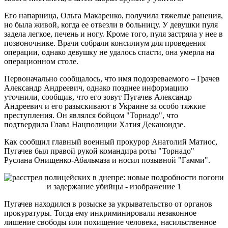
Его напарница, Ольга Макаренко, получила тяжелые ранения,
но была живой, когда ее отвезли в больницу. У девушки пуля
задела легкое, печень и ногу. Кроме того, пуля застряла у нее в
позвоночнике. Врачи собрали консилиум для проведения
операции, однако девушку не удалось спасти, она умерла на
операционном столе.
Первоначально сообщалось, что имя подозреваемого – Грачев
Александр Андреевич, однако позднее информацию
уточнили, сообщив, что его зовут Пугачев Александр
Андреевич и его разыскивают в Украине за особо тяжкие
преступления. Он являлся бойцом "Торнадо", что
подтвердила Глава Нацполиции Хатия Деканоидзе.
Как сообщил главный военный прокурор Анатолий Матиос,
Пугачев был правой рукой командира роты "Торнадо"
Руслана Онищенко-Абальмаза и носил позывной "Гамми".
Пугачев находился в розыске за укрывательство от органов
прокуратуры. Тогда ему инкриминировали незаконное
лишение свободы или похищение человека, насильственное