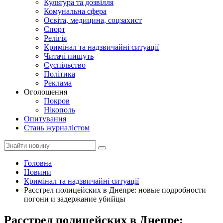
Культура та дозвілля
Комунальна сфера
Освіта, медицина, соцзахист
Спорт
Релігія
Кримінал та надзвичайні ситуації
Читачі пишуть
Суспільство
Політика
Реклама
Оголошення
Покров
Нікополь
Опитування
Стань журналістом
Головна
Новини
Кримінал та надзвичайні ситуації
Расстрел полицейских в Днепре: новые подробности
погони и задержание убийцы
Расстрел полицейских в Днепре: