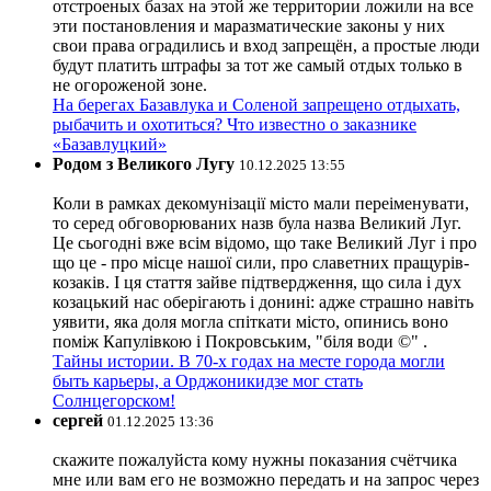
отстроеных базах на этой же территории ложили на все
эти постановления и маразматические законы у них
свои права оградились и вход запрещён, а простые люди
будут платить штрафы за тот же самый отдых только в
не огороженой зоне.
На берегах Базавлука и Соленой запрещено отдыхать,
рыбачить и охотиться? Что известно о заказнике
«Базавлуцкий»
Родом з Великого Лугу
10.12.2025 13:55
Коли в рамках декомунізації місто мали переіменувати,
то серед обговорюваних назв була назва Великий Луг.
Це сьогодні вже всім відомо, що таке Великий Луг і про
що це - про місце нашої сили, про славетних пращурів-
козаків. І ця стаття зайве підтвердження, що сила і дух
козацький нас оберігають і донині: адже страшно навіть
уявити, яка доля могла спіткати місто, опинись воно
поміж Капулівкою і Покровським, "біля води ©" .
Тайны истории. В 70-х годах на месте города могли
быть карьеры, а Орджоникидзе мог стать
Солнцегорском!
сергей
01.12.2025 13:36
скажите пожалуйста кому нужны показания счётчика
мне или вам его не возможно передать и на запрос через