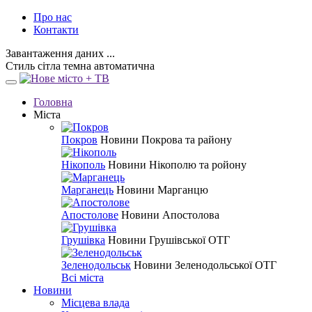
Про нас
Контакти
Завантаження даних ...
Стиль
сітла
темна
автоматична
Головна
Міста
Покров
Новини Покрова та району
Нікополь
Новини Нікополю та ройону
Марганець
Новини Марганцю
Апостолове
Новини Апостолова
Грушівка
Новини Грушівської ОТГ
Зеленодольськ
Новини Зеленодольської ОТГ
Всі міста
Новини
Місцева влада