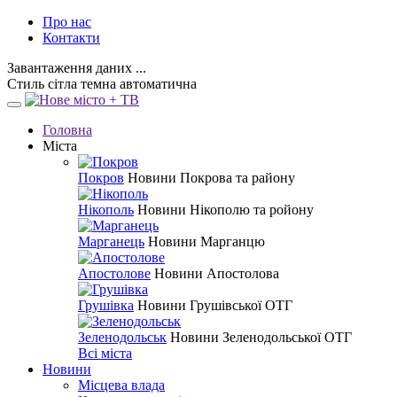
Про нас
Контакти
Завантаження даних ...
Стиль
сітла
темна
автоматична
Головна
Міста
Покров
Новини Покрова та району
Нікополь
Новини Нікополю та ройону
Марганець
Новини Марганцю
Апостолове
Новини Апостолова
Грушівка
Новини Грушівської ОТГ
Зеленодольськ
Новини Зеленодольської ОТГ
Всі міста
Новини
Місцева влада