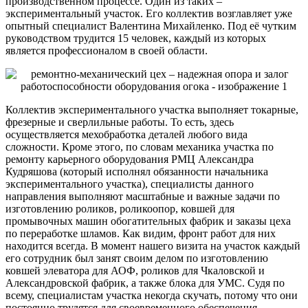
производственном процессе. Один из таких –
экспериментальный участок. Его коллектив возглавляет уже
опытный специалист Валентина Михайленко. Под её чутким
руководством трудится 15 человек, каждый из которых
является профессионалом в своей области.
Коллектив экспериментального участка выполняет токарные,
фрезерные и сверлильные работы. То есть, здесь
осуществляется мехобработка деталей любого вида
сложности. Кроме этого, по словам механика участка по
ремонту карьерного оборудования РМЦ Александра
Кудряшова (который исполнял обязанности начальника
экспериментального участка), специалисты данного
направления выполняют масштабные и важные задачи по
изготовлению роликов, роликоопор, ковшей для
промывочных машин обогатительных фабрик и заказы цеха
по переработке шламов. Как видим, фронт работ для них
находится всегда. В момент нашего визита на участок каждый
его сотрудник был занят своим делом по изготовлению
ковшей элеватора для АОФ, роликов для Чкаловской и
Александровской фабрик, а также блока для УМС. Судя по
всему, специалистам участка некогда скучать, потому что они
постоянно трудятся для своевременного обеспечения