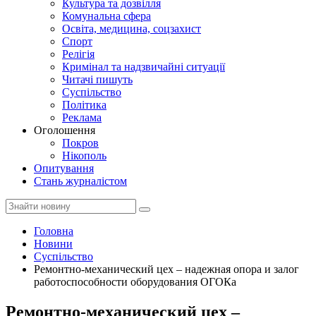
Культура та дозвілля
Комунальна сфера
Освіта, медицина, соцзахист
Спорт
Релігія
Кримінал та надзвичайні ситуації
Читачі пишуть
Суспільство
Політика
Реклама
Оголошення
Покров
Нікополь
Опитування
Стань журналістом
Головна
Новини
Суспільство
Ремонтно-механический цех – надежная опора и залог
работоспособности оборудования ОГОКа
Ремонтно-механический цех –