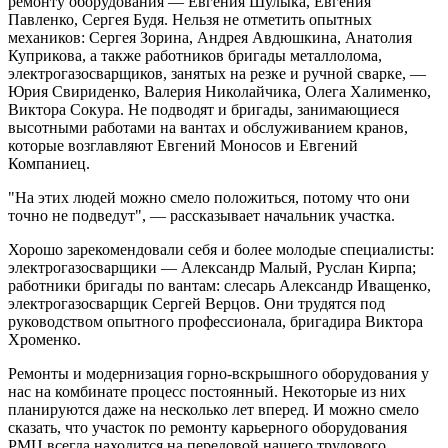
ремонту оборудования — Евгения Шулыка, Евгения
Павленко, Сергея Будя. Нельзя не отметить опытных
механиков: Сергея Зорина, Андрея Авдюшкина, Анатолия
Куприкова, а также работников бригады металлолома,
электрогазосварщиков, занятых на резке и ручной сварке, —
Юрия Свириденко, Валерия Николайчика, Олега Халименко,
Виктора Сокура. Не подводят и бригады, занимающиеся
высотными работами на вантах и обслуживанием кранов,
которые возглавляют Евгений Моносов и Евгений
Компаниец.
"На этих людей можно смело положиться, потому что они
точно не подведут", — рассказывает начальник участка.
Хорошо зарекомендовали себя и более молодые специалисты:
электрогазосварщики — Александр Малый, Руслан Кирпа;
работники бригады по вантам: слесарь Александр Иващенко,
электрогазосварщик Сергей Верцов. Они трудятся под
руководством опытного профессионала, бригадира Виктора
Хроменко.
Ремонты и модернизация горно-вскрышного оборудования у
нас на комбинате процесс постоянный. Некоторые из них
планируются даже на несколько лет вперед. И можно смело
сказать, что участок по ремонту карьерного оборудования
РМЦ всегда находится на передовой нашего трудового