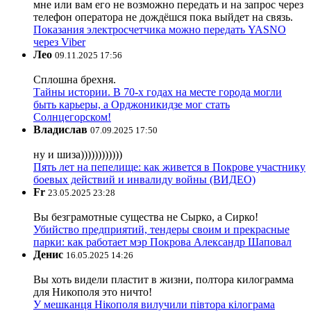
мне или вам его не возможно передать и на запрос через
телефон оператора не дождёшся пока выйдет на связь.
Показания электросчетчика можно передать YASNO
через Viber
Лео
09.11.2025 17:56
Сплошна брехня.
Тайны истории. В 70-х годах на месте города могли
быть карьеры, а Орджоникидзе мог стать
Солнцегорском!
Владислав
07.09.2025 17:50
ну и шиза))))))))))))
Пять лет на пепелище: как живется в Покрове участнику
боевых действий и инвалиду войны (ВИДЕО)
Fr
23.05.2025 23:28
Вы безграмотные существа не Сырко, а Сирко!
Убийство предприятий, тендеры своим и прекрасные
парки: как работает мэр Покрова Александр Шаповал
Денис
16.05.2025 14:26
Вы хоть видели пластит в жизни, полтора килограмма
для Никополя это ничто!
У мешканця Нікополя вилучили півтора кілограма