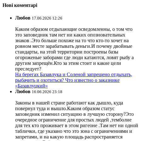
Нові коментарі
Любов
17.06.2026 12:26
Каким образом отдыхающие осведомленны, о том что
это заповедник там нет ни каких опозновательных
знаков .Это больше похоже на то что кто-то хочет на
ровном месте зарабатывать деньги.И почему двойные
стандарты, на этой территории построены базы
огороженые заборами где люди катаются, ловят рыбу а
другим запрещён.Кто за этим стоит и какие цели
преследует?
На берегах Базавлука и Соленой запрещено отдыхать,
рыбачить и охотиться? Что известно о заказнике
«Базавлуцкий»
Любов
16.06.2026 23:18
Законы в нашей стране работают как дышло, куда
повернул туда и вышло.Каким образом статус
заповедник изменил ситуацию в лучшую сторону?Это
очередное ограничение для простых людей ,темболие
для тех кто проживает в этом ригеоне .Там нет ни одной
таблички, где указано что это зона с ограничениями и
запретами, и на какую площадь распространяется