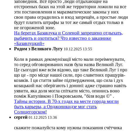
заповедник. Всё просто ,люди отдыхающие на
отстроеных базах на этой же территории ложили на все
эти постановления и маразматические законы у них
свои права оградились и вход запрещён, а простые люди
будут платить штрафы за тот же самый отдых только в
не огороженой зоне.
На берегах Базавлука и Соленой запрещено отдыхать,
рыбачить и охотиться? Что известно о заказнике
«Базавлуцкий»
Родом з Великого Лугу
10.12.2025 13:55
Коли в рамках декомунізації місто мали переіменувати,
то серед обговорюваних назв була назва Великий Луг.
Це сьогодні вже всім відомо, що таке Великий Луг і про
що це - про місце нашої сили, про славетних пращурів-
козаків. І ця стаття зайве підтвердження, що сила і дух
козацький нас оберігають і донині: адже страшно навіть
уявити, яка доля могла спіткати місто, опинись воно
поміж Капулівкою і Покровським, "біля води ©" .
Тайны истории. В 70-х годах на месте города могли
быть карьеры, а Орджоникидзе мог стать
Солнцегорском!
сергей
01.12.2025 13:36
скажите пожалуйста кому нужны показания счётчика