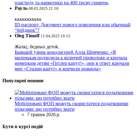
пластиду та наркотики на 400 тисяч гривень
Рауль
08.05.2025 21:18
ккккккккккк
ID-паспорт: Документ нового поколения или обычный
“бейджик”?
Oleg Timoff
11.04.2025 19:15
Жалкj, бедных детok.
Бывший узник концлагерей Алла Шевченко: «Я
маленькая подходила к колючей проволоке и кричала
немецким детям «Гитлер капут!», они в ответ кричали
мне «Сталин капут» и корчили рожицы»
Популярні новини
Мобілізовані ФОП можуть скористатися податковими
пільгами: що потрібно знати
7 травня 2026 р.
Бути в курсі подій