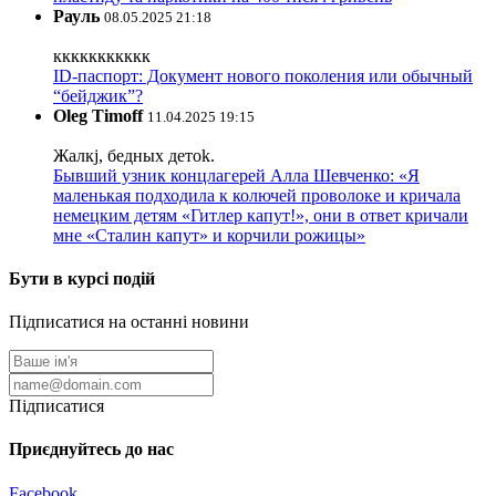
Рауль
08.05.2025 21:18
ккккккккккк
ID-паспорт: Документ нового поколения или обычный
“бейджик”?
Oleg Timoff
11.04.2025 19:15
Жалкj, бедных детok.
Бывший узник концлагерей Алла Шевченко: «Я
маленькая подходила к колючей проволоке и кричала
немецким детям «Гитлер капут!», они в ответ кричали
мне «Сталин капут» и корчили рожицы»
Бути в курсі подій
Підписатися на останні новини
Підписатися
Приєднуйтесь до нас
Facebook