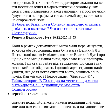
отстроеных базах на этой же территории ложили на все
эти постановления и маразматические законы у них
свои права оградились и вход запрещён, а простые люди
будут платить штрафы за тот же самый отдых только в
не огороженой зоне.
На берегах Базавлука и Соленой запрещено отдыхать,
рыбачить и охотиться? Что известно о заказнике
«Базавлуцкий»
Родом з Великого Лугу
10.12.2025 13:55
Коли в рамках декомунізації місто мали переіменувати,
то серед обговорюваних назв була назва Великий Луг.
Це сьогодні вже всім відомо, що таке Великий Луг і про
що це - про місце нашої сили, про славетних пращурів-
козаків. І ця стаття зайве підтвердження, що сила і дух
козацький нас оберігають і донині: адже страшно навіть
уявити, яка доля могла спіткати місто, опинись воно
поміж Капулівкою і Покровським, "біля води ©" .
Тайны истории. В 70-х годах на месте города могли
быть карьеры, а Орджоникидзе мог стать
Солнцегорском!
сергей
01.12.2025 13:36
скажите пожалуйста кому нужны показания счётчика
мне или вам его не возможно передать и на запрос через