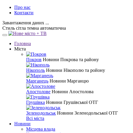
Про нас
Контакти
Завантаження даних ...
Стиль
сітла
темна
автоматична
Головна
Міста
Покров
Новини Покрова та району
Нікополь
Новини Нікополю та ройону
Марганець
Новини Марганцю
Апостолове
Новини Апостолова
Грушівка
Новини Грушівської ОТГ
Зеленодольськ
Новини Зеленодольської ОТГ
Всі міста
Новини
Місцева влада