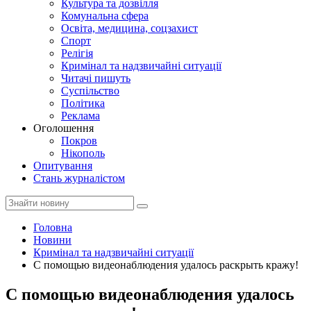
Культура та дозвілля
Комунальна сфера
Освіта, медицина, соцзахист
Спорт
Релігія
Кримінал та надзвичайні ситуації
Читачі пишуть
Суспільство
Політика
Реклама
Оголошення
Покров
Нікополь
Опитування
Стань журналістом
Головна
Новини
Кримінал та надзвичайні ситуації
С помощью видеонаблюдения удалось раскрыть кражу!
С помощью видеонаблюдения удалось