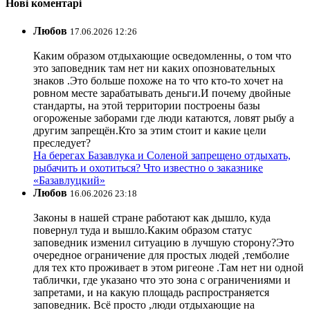
Нові коментарі
Любов
17.06.2026 12:26
Каким образом отдыхающие осведомленны, о том что
это заповедник там нет ни каких опозновательных
знаков .Это больше похоже на то что кто-то хочет на
ровном месте зарабатывать деньги.И почему двойные
стандарты, на этой территории построены базы
огороженые заборами где люди катаются, ловят рыбу а
другим запрещён.Кто за этим стоит и какие цели
преследует?
На берегах Базавлука и Соленой запрещено отдыхать,
рыбачить и охотиться? Что известно о заказнике
«Базавлуцкий»
Любов
16.06.2026 23:18
Законы в нашей стране работают как дышло, куда
повернул туда и вышло.Каким образом статус
заповедник изменил ситуацию в лучшую сторону?Это
очередное ограничение для простых людей ,темболие
для тех кто проживает в этом ригеоне .Там нет ни одной
таблички, где указано что это зона с ограничениями и
запретами, и на какую площадь распространяется
заповедник. Всё просто ,люди отдыхающие на