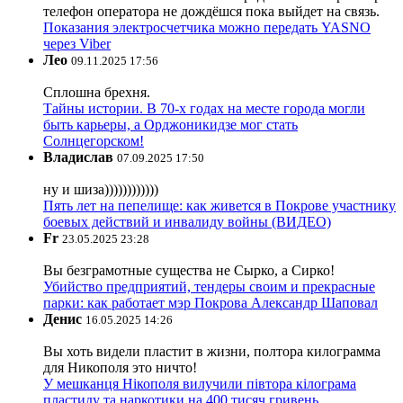
телефон оператора не дождёшся пока выйдет на связь.
Показания электросчетчика можно передать YASNO
через Viber
Лео
09.11.2025 17:56
Сплошна брехня.
Тайны истории. В 70-х годах на месте города могли
быть карьеры, а Орджоникидзе мог стать
Солнцегорском!
Владислав
07.09.2025 17:50
ну и шиза))))))))))))
Пять лет на пепелище: как живется в Покрове участнику
боевых действий и инвалиду войны (ВИДЕО)
Fr
23.05.2025 23:28
Вы безграмотные существа не Сырко, а Сирко!
Убийство предприятий, тендеры своим и прекрасные
парки: как работает мэр Покрова Александр Шаповал
Денис
16.05.2025 14:26
Вы хоть видели пластит в жизни, полтора килограмма
для Никополя это ничто!
У мешканця Нікополя вилучили півтора кілограма
пластиду та наркотики на 400 тисяч гривень