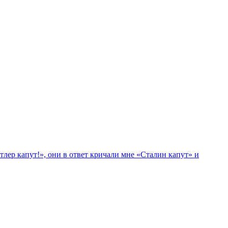
лер капут!», они в ответ кричали мне «Сталин капут» и