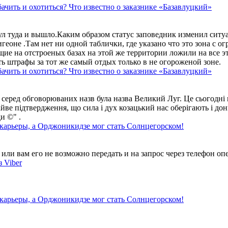
ачить и охотиться? Что известно о заказнике «Базавлуцкий»
ул туда и вышло.Каким образом статус заповедник изменил сит
геоне .Там нет ни одной таблички, где указано что это зона с 
ие на отстроеных базах на этой же территории ложили на все э
ть штрафы за тот же самый отдых только в не огороженой зоне.
ачить и охотиться? Что известно о заказнике «Базавлуцкий»
 серед обговорюваних назв була назва Великий Луг. Це сьогодні 
айве підтвердження, що сила і дух козацький нас оберігають і дон
и ©" .
 карьеры, а Орджоникидзе мог стать Солнцегорском!
ли вам его не возможно передать и на запрос через телефон опе
 Viber
 карьеры, а Орджоникидзе мог стать Солнцегорском!