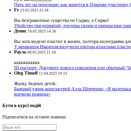
Пять лет на пепелище: как живется в Покрове участник
Fr
23.05.2025 23:28
Вы безграмотные существа не Сырко, а Сирко!
Убийство предприятий, тендеры своим и прекрасные пар
Денис
16.05.2025 14:26
Вы хоть видели пластит в жизни, полтора килограмма дл
У мешканця Нікополя вилучили півтора кілограма пластид
Рауль
08.05.2025 21:18
ккккккккккк
ID-паспорт: Документ нового поколения или обычный “
Oleg Timoff
11.04.2025 19:15
Жалкj, бедных детok.
Бывший узник концлагерей Алла Шевченко: «Я маленькая 
корчили рожицы»
Бути в курсі подій
Підписатися на останні новини