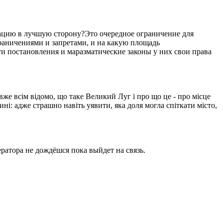
уацию в лучшую сторону?Это очередное ограничение для
ограничениями и запретами, и на какую площадь
ти постановления и маразматические законы у них свои права
вже всім відомо, що таке Великий Луг і про що це - про місце
ині: адже страшно навіть уявити, яка доля могла спіткати місто,
ратора не дождёшся пока выйдет на связь.