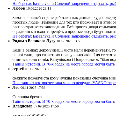
На берегах Базавлука и Соленой запрещено отдыхать, рыб
Любов
16.06.2026 23:18
Законы в нашей стране работают как дышло, куда поверн
простых людей ,темболие для тех кто проживает в этом ри
распространяется заповедник. Всё просто ,люди отдыхающ
оградились и вход запрещён, а простые люди будут плати
На берегах Базавлука и Соленой запрещено отдыхать, рыб
Родом з Великого Лугу
10.12.2025 13:55
Коли в рамках декомунізації місто мали переіменувати, то
нашої сили, про славетних пращурів-козаків. І ця стаття з
опинись воно поміж Капулівкою і Покровським, "біля вод
Тайны истории. В 70-х годах на месте города могли быть
сергей
01.12.2025 13:36
скажите пожалуйста кому нужны показания счётчика мне и
Показания электросчетчика можно передать YASNO через
Лео
09.11.2025 17:56
Сплошна брехня.
Тайны истории. В 70-х годах на месте города могли быть
Владислав
07.09.2025 17:50
ну и шиза))))))))))))