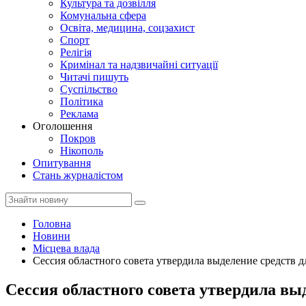
Культура та дозвілля
Комунальна сфера
Освіта, медицина, соцзахист
Спорт
Релігія
Кримінал та надзвичайні ситуації
Читачі пишуть
Суспільство
Політика
Реклама
Оголошення
Покров
Нікополь
Опитування
Стань журналістом
Головна
Новини
Місцева влада
Сессия областного совета утвердила выделение средств 
Сессия областного совета утвердила вы