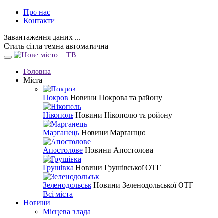
Про нас
Контакти
Завантаження даних ...
Стиль
сітла
темна
автоматична
Головна
Міста
Покров
Новини Покрова та району
Нікополь
Новини Нікополю та ройону
Марганець
Новини Марганцю
Апостолове
Новини Апостолова
Грушівка
Новини Грушівської ОТГ
Зеленодольськ
Новини Зеленодольської ОТГ
Всі міста
Новини
Місцева влада