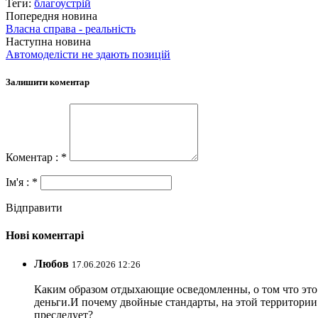
Теги:
благоустрій
Попередня новина
Власна справа - реальність
Наступна новина
Автомоделісти не здають позицій
Залишити коментар
Коментар : *
Ім'я : *
Відправити
Нові коментарі
Любов
17.06.2026 12:26
Каким образом отдыхающие осведомленны, о том что это з
деньги.И почему двойные стандарты, на этой территории 
преследует?