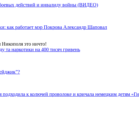
у боевых действий и инвалиду войны (ВИДЕО)
ки: как работает мэр Покрова Александр Шаповал
я Никополя это ничто!
у та наркотики на 400 тисяч гривень
бейджик”?
подходила к колючей проволоке и кричала немецким детям «Гит