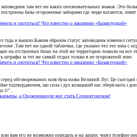
аповедник там нет ни каких опозновательных знаков .Это больше
построены базы огороженые заборами где люди катаются, ловят 
ачить и охотиться? Что известно о заказнике «Базавлуцкий»
ул туда и вышло.Каким образом статус заповедник изменил сит
геоне .Там нет ни одной таблички, где указано что это зона с 
ие на отстроеных базах на этой же территории ложили на все э
ть штрафы за тот же самый отдых только в не огороженой зоне.
ачить и охотиться? Что известно о заказнике «Базавлуцкий»
 серед обговорюваних назв була назва Великий Луг. Це сьогодні 
айве підтвердження, що сила і дух козацький нас оберігають і дон
и ©" .
 карьеры, а Орджоникидзе мог стать Солнцегорском!
ли вам его не возможно передать и на запрос через телефон опе