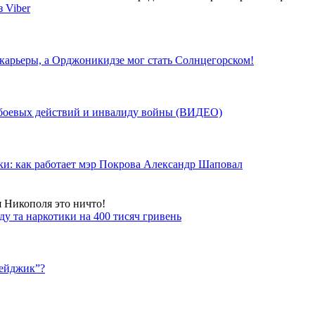
 Viber
 карьеры, а Орджоникидзе мог стать Солнцегорском!
у боевых действий и инвалиду войны (ВИДЕО)
ки: как работает мэр Покрова Александр Шаповал
я Никополя это ничто!
у та наркотики на 400 тисяч гривень
бейджик”?