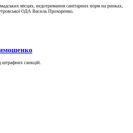
ромадських місцях, недотримання санітарних норм на ринках,
опетровської ОДА Василь Прохоренко.
Тимошенко
д штрафних санкцій.