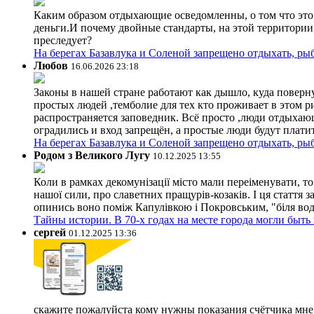
Каким образом отдыхающие осведомленны, о том что это з
деньги.И почему двойные стандарты, на этой территории 
преследует?
На берегах Базавлука и Соленой запрещено отдыхать, рыб
Любов
16.06.2026 23:18
Законы в нашей стране работают как дышло, куда поверн
простых людей ,темболие для тех кто проживает в этом ри
распространяется заповедник. Всё просто ,люди отдыхающ
оградились и вход запрещён, а простые люди будут плати
На берегах Базавлука и Соленой запрещено отдыхать, рыб
Родом з Великого Лугу
10.12.2025 13:55
Коли в рамках декомунізації місто мали переіменувати, то
нашої сили, про славетних пращурів-козаків. І ця стаття з
опинись воно поміж Капулівкою і Покровським, "біля вод
Тайны истории. В 70-х годах на месте города могли быть
сергей
01.12.2025 13:36
скажите пожалуйста кому нужны показания счётчика мне и