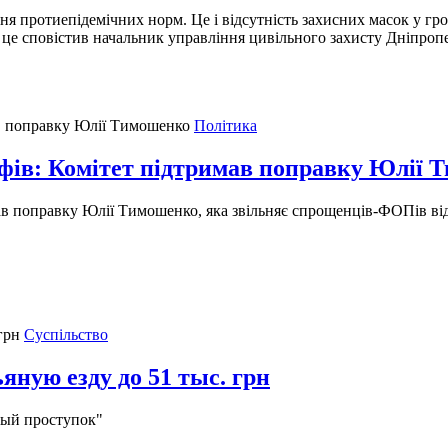
ння протиепідемічних норм. Це і відсутність захисних масок у г
ро це сповістив начальник управління цивільного захисту Дніпр
Політика
фів: Комітет підтримав поправку Юлії 
ав поправку Юлії Тимошенко, яка звільняє спрощенців-ФОПів ві
Суспільство
ную езду до 51 тыс. грн
ный проступок"