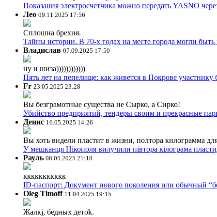
Показания электросчетчика можно передать YASNO через
Лео
09.11.2025 17:56
Сплошна брехня.
Тайны истории. В 70-х годах на месте города могли быть
Владислав
07.09.2025 17:50
ну и шиза))))))))))))
Пять лет на пепелище: как живется в Покрове участник
Fr
23.05.2025 23:28
Вы безграмотные существа не Сырко, а Сирко!
Убийство предприятий, тендеры своим и прекрасные пар
Денис
16.05.2025 14:26
Вы хоть видели пластит в жизни, полтора килограмма дл
У мешканця Нікополя вилучили півтора кілограма пластид
Рауль
08.05.2025 21:18
ккккккккккк
ID-паспорт: Документ нового поколения или обычный “
Oleg Timoff
11.04.2025 19:15
Жалкj, бедных детok.