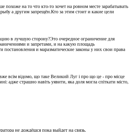
 похоже на то что кто-то хочет на ровном месте зарабатывать
рыбу а другим запрещён.Кто за этим стоит и какие цели
уацию в лучшую сторону?Это очередное ограничение для
ограничениями и запретами, и на какую площадь
ти постановления и маразматические законы у них свои права
вже всім відомо, що таке Великий Луг і про що це - про місце
ині: адже страшно навіть уявити, яка доля могла спіткати місто,
ратора не дождёшся пока выйдет на связь.