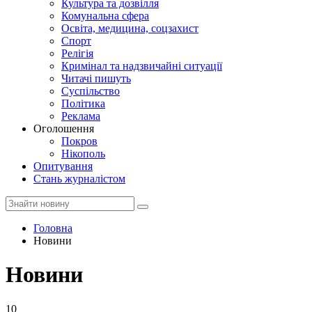
Культура та дозвілля
Комунальна сфера
Освіта, медицина, соцзахист
Спорт
Релігія
Кримінал та надзвичайні ситуації
Читачі пишуть
Суспільство
Політика
Реклама
Оголошення
Покров
Нікополь
Опитування
Стань журналістом
Головна
Новини
Новини
10