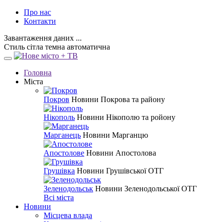
Про нас
Контакти
Завантаження даних ...
Стиль
сітла
темна
автоматична
Головна
Міста
Покров
Новини Покрова та району
Нікополь
Новини Нікополю та ройону
Марганець
Новини Марганцю
Апостолове
Новини Апостолова
Грушівка
Новини Грушівської ОТГ
Зеленодольськ
Новини Зеленодольської ОТГ
Всі міста
Новини
Місцева влада