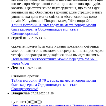
що це - про місце нашої сили, про славетних пращурів-
козаків. І ця стаття зайве підтвердження, що сила і дух
козацький нас оберігають і донині: адже страшно навіть
уявити, яка доля могла спіткати місто, опинись воно
поміж Капулівкою і Покровським, "біля води ©" .
Тайны истории. В 70-х годах на месте города могли
быть карьеры, а Орджоникидзе мог стать
Солнцегорском!
сергей
01.12.2025 13:36
скажите пожалуйста кому нужны показания счётчика
мне или вам его не возможно передать и на запрос через
телефон оператора не дождёшся пока выйдет на связь.
Показания электросчетчика можно передать YASNO
через Viber
Лео
09.11.2025 17:56
Сплошна брехня.
Тайны истории. В 70-х годах на месте города могли
быть карьеры, а Орджоникидзе мог стать
Солнцегорском!
Владислав
07.09.2025 17:50
ну и шиза))))))))))))
Пять лет на пепелище: как живется в Покрове участнику