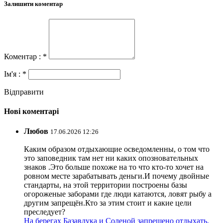
Залишити коментар
Коментар : *
Ім'я : *
Відправити
Нові коментарі
Любов
17.06.2026 12:26
Каким образом отдыхающие осведомленны, о том что
это заповедник там нет ни каких опозновательных
знаков .Это больше похоже на то что кто-то хочет на
ровном месте зарабатывать деньги.И почему двойные
стандарты, на этой территории построены базы
огороженые заборами где люди катаются, ловят рыбу а
другим запрещён.Кто за этим стоит и какие цели
преследует?
На берегах Базавлука и Соленой запрещено отдыхать,