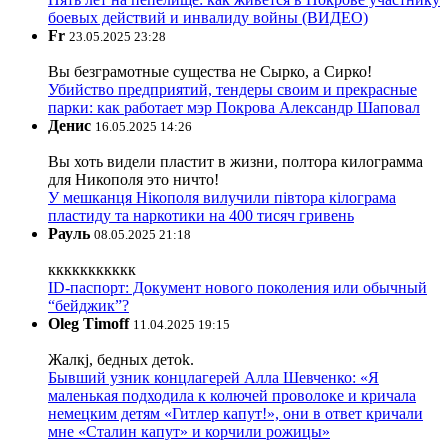
боевых действий и инвалиду войны (ВИДЕО)
Fr
23.05.2025 23:28
Вы безграмотные существа не Сырко, а Сирко!
Убийство предприятий, тендеры своим и прекрасные
парки: как работает мэр Покрова Александр Шаповал
Денис
16.05.2025 14:26
Вы хоть видели пластит в жизни, полтора килограмма
для Никополя это ничто!
У мешканця Нікополя вилучили півтора кілограма
пластиду та наркотики на 400 тисяч гривень
Рауль
08.05.2025 21:18
ккккккккккк
ID-паспорт: Документ нового поколения или обычный
“бейджик”?
Oleg Timoff
11.04.2025 19:15
Жалкj, бедных детok.
Бывший узник концлагерей Алла Шевченко: «Я
маленькая подходила к колючей проволоке и кричала
немецким детям «Гитлер капут!», они в ответ кричали
мне «Сталин капут» и корчили рожицы»