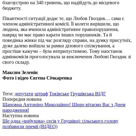
благоустрою на 340 гривень, що надійдуть до місцевого
бюджету.
Пікантності ситуації додає те, що Любов Гвоздик… сама є
членом адміністративної комісії. Її колеги вирішили, що
людина, яка вчинила адміністративне правопорушення,
навряд чи має право карати інших порушників. Та й
поведінка жінки під час розгляду справи, на думку присутніх,
дуже далеко вийшла за рамки ділового спілкування, а
простіше кажучи – була неприпустимою. Тому наостанок
адмінкомісія проголосувала за виключення Любові Гвоздик зі
свого складу.
Максим Зеленін
Фото і відео Євгена Січкаренка
Теги:
депутати
штраф
Токівське
Грушівська ВІДГ
Попередня новина
Шановна Антоніно Миколаївно! Щиро вітаємо Вас з Днем
народження!
Наступна новина
Ще одна «вибухова» сесія у Грушівці: сільського голову
позбавили премії (ВІДЕО)