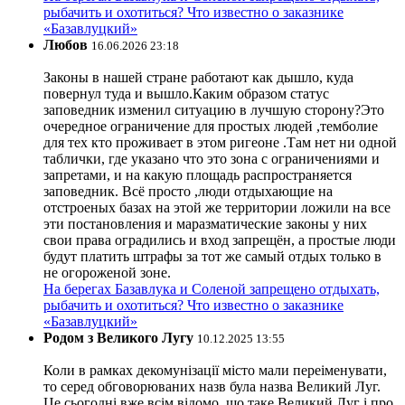
рыбачить и охотиться? Что известно о заказнике
«Базавлуцкий»
Любов
16.06.2026 23:18
Законы в нашей стране работают как дышло, куда
повернул туда и вышло.Каким образом статус
заповедник изменил ситуацию в лучшую сторону?Это
очередное ограничение для простых людей ,темболие
для тех кто проживает в этом ригеоне .Там нет ни одной
таблички, где указано что это зона с ограничениями и
запретами, и на какую площадь распространяется
заповедник. Всё просто ,люди отдыхающие на
отстроеных базах на этой же территории ложили на все
эти постановления и маразматические законы у них
свои права оградились и вход запрещён, а простые люди
будут платить штрафы за тот же самый отдых только в
не огороженой зоне.
На берегах Базавлука и Соленой запрещено отдыхать,
рыбачить и охотиться? Что известно о заказнике
«Базавлуцкий»
Родом з Великого Лугу
10.12.2025 13:55
Коли в рамках декомунізації місто мали переіменувати,
то серед обговорюваних назв була назва Великий Луг.
Це сьогодні вже всім відомо, що таке Великий Луг і про