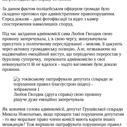
За даним фактом поліцейським офіцером громади було
складено протокол про адміністративне правопорушення.
Серед доказів – дані фотофіксації та відео з камер
спостереження навколишніх споруд.
Під час засідання адмінкомісії сама Любов Гвоздик свою
провину заперечувала, і, в свою чергу, звинувачувала
присутніх у політичному переслідуванні – мовляв, її цькують
через активну громадянську позицію. Але, незважаючи на
надзвичайно емоційний виступ, що періодично переростав у
бурхливу суперечку, переконати адмінкомісію у свої
невинуватості їй не вдалося – надто вагомими були докази
провини.
Любов Гвоздик (друга справа) свою провину
рішуче дуже емоційно заперечувала
Як зазначив голова адмінкомісії, депутат Грушівської сільради
Микола Новохатько, якщо прощати такі порушення депутатам
- то яке моральне право члени комісії мають карати інших
мешканців? Тож вирішили оштрафувати порушницю правил