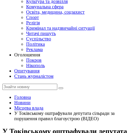
Культура та дозвілля
Комунальна сфера
Освіта, медицина, соцзахист
Спорт
Релігія
Кримінал та надзвичайні ситуації
Читачі пишуть
Суспільство
Політика
Реклама
Оголошення
Покров
Нікополь
Опитування
Стань журналістом
Головна
Новини
Місцева влада
У Токівському оштрафували депутата сільради за
порушення правил благоустрою (ВІДЕО)
У Токівському оштрафували депутата