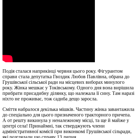
Подія сталася наприкінці червня цього року. Фігурантом
справи стала депутатка Гвоздик Любов Павлівна, обрана до
Грушівської сільської ради на місцевих виборах минулого
року. Жінка мешкає у Токівському. Одного дня вона вирішила
прибрати присадибну ділянку, що належала її сину. Там наразі
ніхто не проживає, тож садиба дещо заросла.
Сміття набралося декілька мішків. Частину жінка завантажила
до спеціально для цього призначеного тракторного причепа.
А от решту викинула у неналежному місці, та ще й майже у
центрі села! Принаймні, так стверджують члени
адміністративної комісії при виконкомі Грушівської сільради,
які розглядали цю справу 13 липня.