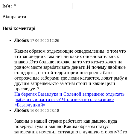
Ім'я : *
Відправити
Нові коментарі
Любов
17.06.2026 12:26
Каким образом отдыхающие осведомленны, о том что
это заповедник там нет ни каких опозновательных
знаков .Это больше похоже на то что кто-то хочет на
ровном месте зарабатывать деньги.И почему двойные
стандарты, на этой территории построены базы
огороженые заборами где люди катаются, ловят рыбу а
другим запрещён.Кто за этим стоит и какие цели
преследует?
На берегах Базавлука и Соленой запрещено отдыхать,
рыбачить и охотиться? Что известно о заказнике
«Базавлуцкий»
Любов
16.06.2026 23:18
Законы в нашей стране работают как дышло, куда
повернул туда и вышло.Каким образом статус
заповедник изменил ситуацию в лучшую сторону?Это