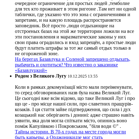
очередное ограничение для простых людей ,темболие
для тех кто проживает в этом ригеоне .Там нет ни одной
таблички, где указано что это зона с ограничениями и
запретами, и на какую площадь распространяется
заповедник. Всё просто ,люди отдыхающие на
отстроеных базах на этой же территории ложили на все
эти постановления и маразматические законы у них
свои права оградились и вход запрещён, а простые люди
будут платить штрафы за тот же самый отдых только в
не огороженой зоне.
На берегах Базавлука и Соленой запрещено отдыхать,
рыбачить и охотиться? Что известно о заказнике
«Базавлуцкий»
Родом з Великого Лугу
10.12.2025 13:55
Коли в рамках декомунізації місто мали переіменувати,
то серед обговорюваних назв була назва Великий Луг.
Це сьогодні вже всім відомо, що таке Великий Луг і про
що це - про місце нашої сили, про славетних пращурів-
козаків. І ця стаття зайве підтвердження, що сила і дух
козацький нас оберігають і донині: адже страшно навіть
уявити, яка доля могла спіткати місто, опинись воно
поміж Капулівкою і Покровським, "біля води ©" .
Тайны истории. В 70-х годах на месте города могли
быть карьеры, а Орджоникидзе мог стать