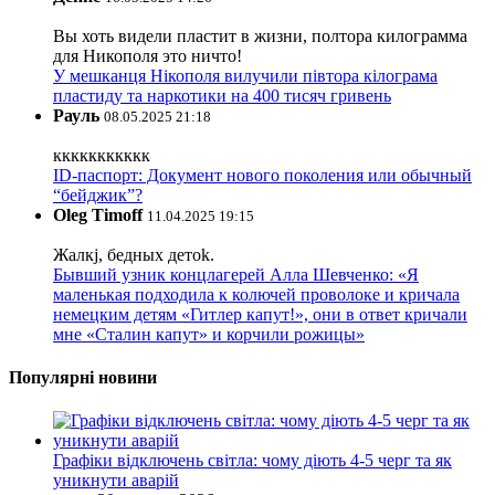
Вы хоть видели пластит в жизни, полтора килограмма
для Никополя это ничто!
У мешканця Нікополя вилучили півтора кілограма
пластиду та наркотики на 400 тисяч гривень
Рауль
08.05.2025 21:18
ккккккккккк
ID-паспорт: Документ нового поколения или обычный
“бейджик”?
Oleg Timoff
11.04.2025 19:15
Жалкj, бедных детok.
Бывший узник концлагерей Алла Шевченко: «Я
маленькая подходила к колючей проволоке и кричала
немецким детям «Гитлер капут!», они в ответ кричали
мне «Сталин капут» и корчили рожицы»
Популярні новини
Графіки відключень світла: чому діють 4-5 черг та як
уникнути аварій