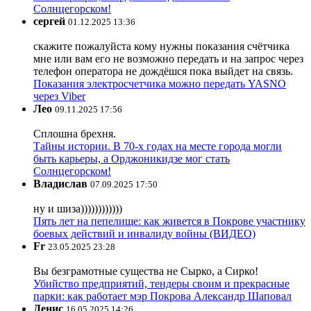
Солнцегорском!
сергей
01.12.2025 13:36
скажите пожалуйста кому нужны показания счётчика
мне или вам его не возможно передать и на запрос через
телефон оператора не дождёшся пока выйдет на связь.
Показания электросчетчика можно передать YASNO
через Viber
Лео
09.11.2025 17:56
Сплошна брехня.
Тайны истории. В 70-х годах на месте города могли
быть карьеры, а Орджоникидзе мог стать
Солнцегорском!
Владислав
07.09.2025 17:50
ну и шиза))))))))))))
Пять лет на пепелище: как живется в Покрове участнику
боевых действий и инвалиду войны (ВИДЕО)
Fr
23.05.2025 23:28
Вы безграмотные существа не Сырко, а Сирко!
Убийство предприятий, тендеры своим и прекрасные
парки: как работает мэр Покрова Александр Шаповал
Денис
16.05.2025 14:26