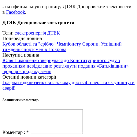
- на официальную страницу ДТЭК Днепровские электросети
в
Facebook
.
ДТЭК Днепровские электросети
Теги:
електроенергія
ДТЕК
Попередня новина
Кубок області та "срібло" Чемпіонату Європи. Успішний
тиждень спортсменів Покрова
Наступна новина
Юлія Тимошенко звернулася до Конституційного суду з
проханням невідкладно розглянути подання «Батьківщини»
щодо розпродажу землі
Останні новини категорії
Графіки відключень світла: чому діють 4-5 черг та як уникнути
аварій
Залишити коментар
Коментар : *