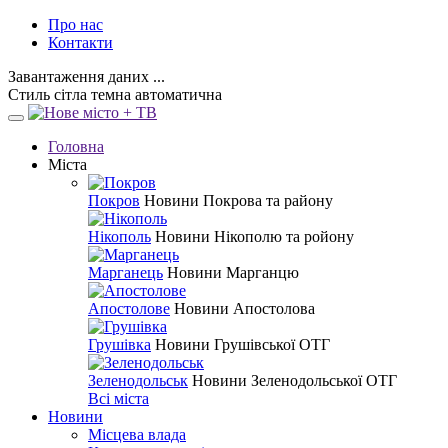
Про нас
Контакти
Завантаження даних ...
Стиль
сітла
темна
автоматична
Головна
Міста
Покров
Новини Покрова та району
Нікополь
Новини Нікополю та ройону
Марганець
Новини Марганцю
Апостолове
Новини Апостолова
Грушівка
Новини Грушівської ОТГ
Зеленодольськ
Новини Зеленодольської ОТГ
Всі міста
Новини
Місцева влада