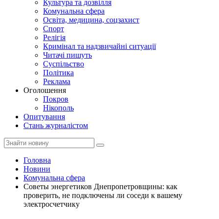
Культура та дозвілля
Комунальна сфера
Освіта, медицина, соцзахист
Спорт
Релігія
Кримінал та надзвичайні ситуації
Читачі пишуть
Суспільство
Політика
Реклама
Оголошення
Покров
Нікополь
Опитування
Стань журналістом
Головна
Новини
Комунальна сфера
Советы энергетиков Днепропетровщины: как
проверить, не подключены ли соседи к вашему
электросчетчику