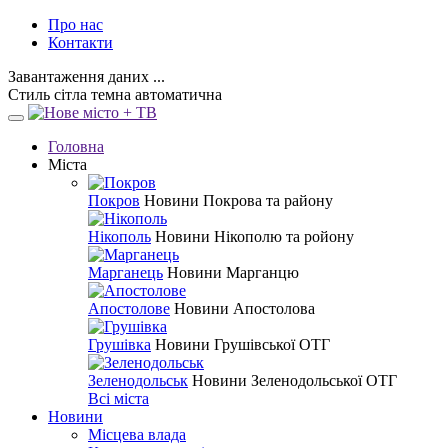
Про нас
Контакти
Завантаження даних ...
Стиль
сітла
темна
автоматична
Головна
Міста
Покров
Новини Покрова та району
Нікополь
Новини Нікополю та ройону
Марганець
Новини Марганцю
Апостолове
Новини Апостолова
Грушівка
Новини Грушівської ОТГ
Зеленодольськ
Новини Зеленодольської ОТГ
Всі міста
Новини
Місцева влада