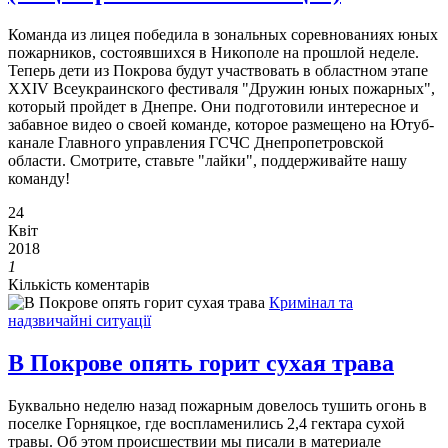
Команда из лицея победила в зональных соревнованиях юных
пожарников, состоявшихся в Никополе на прошлой неделе.
Теперь дети из Покрова будут участвовать в областном этапе
XXIV Всеукраинского фестиваля "Дружин юных пожарных",
который пройдет в Днепре. Они подготовили интересное и
забавное видео о своей команде, которое размещено на Ютуб-
канале Главного управления ГСЧС Днепропетровской
области. Смотрите, ставьте "лайки", поддерживайте нашу
команду!
24
Квіт
2018
1
Кількість коментарів
Кримінал та
надзвичайні ситуації
В Покрове опять горит сухая трава
Буквально неделю назад пожарным довелось тушить огонь в
поселке Горняцкое, где воспламенились 2,4 гектара сухой
травы. Об этом происшествии мы писали в материале