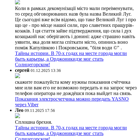
Коли в рамках декомунізації місто мали переіменувати,
то серед обговорюваних назв була назва Великий Луг.
Це сьогодні вже всім відомо, що таке Великий Луг і про
що це - про місце нашої сили, про славетних пращурів-
козаків. І ця стаття зайве підтвердження, що сила і дух
козацький нас оберігають і донині: адже страшно навіть
уявити, яка доля могла спіткати місто, опинись воно
поміж Капулівкою і Покровським, "біля води ©" .
Тайны истории. В 70-х годах на месте города могли
быть карьеры, а Орджоникидзе мог стать
Солнцегорском!
сергей
01.12.2025 13:36
скажите пожалуйста кому нужны показания счётчика
мне или вам его не возможно передать и на запрос через
телефон оператора не дождёшся пока выйдет на связь.
Показания электросчетчика можно передать YASNO
через Viber
Лео
09.11.2025 17:56
Сплошна брехня.
Тайны истории. В 70-х годах на месте города могли
быть карьеры, а Орджоникидзе мог стать
Солнцегорском!