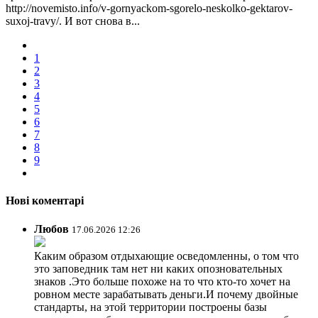
http://novemisto.info/v-gornyackom-sgorelo-neskolko-gektarov-
suxoj-travy/. И вот снова в...
1
2
3
4
5
6
7
8
9
Нові коментарі
Любов
17.06.2026 12:26
Каким образом отдыхающие осведомленны, о том что
это заповедник там нет ни каких опозновательных
знаков .Это больше похоже на то что кто-то хочет на
ровном месте зарабатывать деньги.И почему двойные
стандарты, на этой территории построены базы