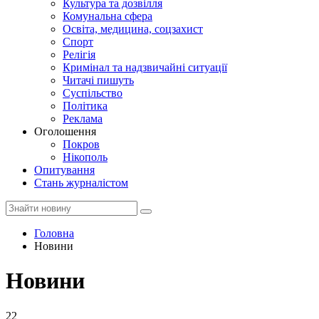
Культура та дозвілля
Комунальна сфера
Освіта, медицина, соцзахист
Спорт
Релігія
Кримінал та надзвичайні ситуації
Читачі пишуть
Суспільство
Політика
Реклама
Оголошення
Покров
Нікополь
Опитування
Стань журналістом
Головна
Новини
Новини
22