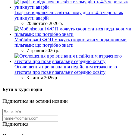
Графіки відключень світла: чому діють 4-5 черг та як
уникнути аварій
20 лютого 2026 р.
Мобілізовані ФОП можуть скористатися податковими
пільгами: що потрібно знати
7 травня 2026 р.
Оголошення про визнання недійсним втраченого
атестата про повну загальну середню освіту
3 липня 2026 р.
Бути в курсі подій
Підписатися на останні новини
Підписатися