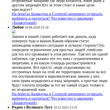
огороженые заборами где люди катаются, ловят рыбу а
другим запрещён.Кто за этим стоит и какие цели
преследует?
На берегах Базавлука и Соленой запрещено отдыхать,
рыбачить и охотиться? Что известно о заказнике
«Базавлуцкий»
Любов
16.06.2026 23:18
Законы в нашей стране работают как дышло, куда
повернул туда и вышло.Каким образом статус
заповедник изменил ситуацию в лучшую сторону?Это
очередное ограничение для простых людей ,темболие
для тех кто проживает в этом ригеоне .Там нет ни одной
таблички, где указано что это зона с ограничениями и
запретами, и на какую площадь распространяется
заповедник. Всё просто ,люди отдыхающие на
отстроеных базах на этой же территории ложили на все
эти постановления и маразматические законы у них
свои права оградились и вход запрещён, а простые люди
будут платить штрафы за тот же самый отдых только в
не огороженой зоне.
На берегах Базавлука и Соленой запрещено отдыхать,
рыбачить и охотиться? Что известно о заказнике
«Базавлуцкий»
Родом з Великого Лугу
10.12.2025 13:55