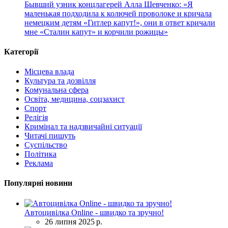
Бывший узник концлагерей Алла Шевченко: «Я
маленькая подходила к колючей проволоке и кричала
немецким детям «Гитлер капут!», они в ответ кричали
мне «Сталин капут» и корчили рожицы»
Категорії
Місцева влада
Культура та дозвілля
Комунальна сфера
Освіта, медицина, соцзахист
Спорт
Релігія
Кримінал та надзвичайні ситуації
Читачі пишуть
Суспільство
Політика
Реклама
Популярні новини
Автоцивілка Online - швидко та зручно!
26 липня 2025 р.