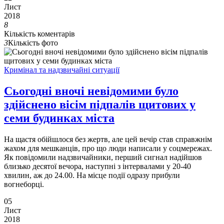
Лист
2018
8
Кількість коментарів
3
Кількість фото
Кримінал та надзвичайні ситуації
Сьогодні вночі невідомими було
здійснено вісім підпалів щитових у
семи будинках міста
На щастя обійшлося без жертв, але цей вечір став справжнім
жахом для мешканців, про що люди написали у соцмережах.
Як повідомили надзвичайники, перший сигнал надійшов
близько десятої вечора, наступні з інтервалами у 20-40
хвилин, аж до 24.00. На місце події одразу прибули
вогнеборці.
05
Лист
2018