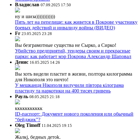
Владислав
07.09.2025 17:50
ну и шиза))))))))))))
Пять лет на пепелище: как живется в Покрове участнику
боевых действий и инвалиду войны (ВИДЕО)
Fr
23.05.2025 23:28
Вы безграмотные существа не Сырко, а Сирко!
Убийство предприятий, тендеры своим и прекрасные
парки: как работает мэр Покрова Александр Шаповал
Денис
16.05.2025 14:26
Вы хоть видели пластит в жизни, полтора килограмма
для Никополя это ничто!
У мешканця Нікополя вилучили півтора кілограма
пластиду та наркотики на 400 тисяч гривень
Рауль
08.05.2025 21:18
ккккккккккк
ID-паспорт: Документ нового поколения или обычный
“бейджик”?
Oleg Timoff
11.04.2025 19:15
Жалкj, бедных детok.