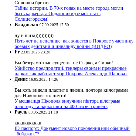
Сплошна брехня.
Тайны истории. В 70-х годах на месте города могли
быть карьеры, а Орджоникидзе мог стать
Солнцегорском!
Владислав
07.09.2025 17:50
ну и шиза))))))))))))
Пять лет на пепелище: как живется в Покрове участнику
боевых действий и инвалиду войны (ВИДЕО)
Fr
23.05.2025 23:28
Вы безграмотные существа не Сырко, а Сирко!
Убийство предприятий, тендеры своим и прекрасные
парки: как работает мэр Покрова Александр Шаповал
Денис
16.05.2025 14:26
Вы хоть видели пластит в жизни, полтора килограмма
для Никополя это ничто!
У мешканця Нікополя вилучили півтора кілограма
пластиду та наркотики на 400 тисяч гривень
Рауль
08.05.2025 21:18
ккккккккккк
ID-паспорт: Документ нового поколения или обычный
“бейджик”?