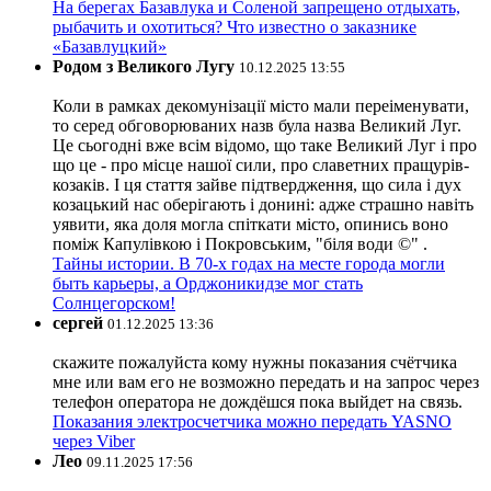
На берегах Базавлука и Соленой запрещено отдыхать,
рыбачить и охотиться? Что известно о заказнике
«Базавлуцкий»
Родом з Великого Лугу
10.12.2025 13:55
Коли в рамках декомунізації місто мали переіменувати,
то серед обговорюваних назв була назва Великий Луг.
Це сьогодні вже всім відомо, що таке Великий Луг і про
що це - про місце нашої сили, про славетних пращурів-
козаків. І ця стаття зайве підтвердження, що сила і дух
козацький нас оберігають і донині: адже страшно навіть
уявити, яка доля могла спіткати місто, опинись воно
поміж Капулівкою і Покровським, "біля води ©" .
Тайны истории. В 70-х годах на месте города могли
быть карьеры, а Орджоникидзе мог стать
Солнцегорском!
сергей
01.12.2025 13:36
скажите пожалуйста кому нужны показания счётчика
мне или вам его не возможно передать и на запрос через
телефон оператора не дождёшся пока выйдет на связь.
Показания электросчетчика можно передать YASNO
через Viber
Лео
09.11.2025 17:56