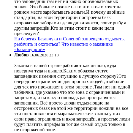
это заповедник там нет ни каких опозновательных
знаков .Это больше похоже на то что кто-то хочет на
ровном месте зарабатывать деньги.И почему двойные
стандарты, на этой территории построены базы
огороженые заборами где люди катаются, ловят рыбу а
другим запрещён.Кто за этим стоит и какие цели
преследует?
На берегах Базавлука и Соленой запрещено отдыхать,
рыбачить и охотиться? Что известно о заказнике
«Базавлуцкий»
Любов
16.06.2026 23:18
Законы в нашей стране работают как дышло, куда
повернул туда и вышло.Каким образом статус
заповедник изменил ситуацию в лучшую сторону?Это
очередное ограничение для простых людей ,темболие
для тех кто проживает в этом ригеоне .Там нет ни одной
таблички, где указано что это зона с ограничениями и
запретами, и на какую площадь распространяется
заповедник. Всё просто ,люди отдыхающие на
отстроеных базах на этой же территории ложили на все
эти постановления и маразматические законы у них
свои права оградились и вход запрещён, а простые люди
будут платить штрафы за тот же самый отдых только в
не огороженой зоне.