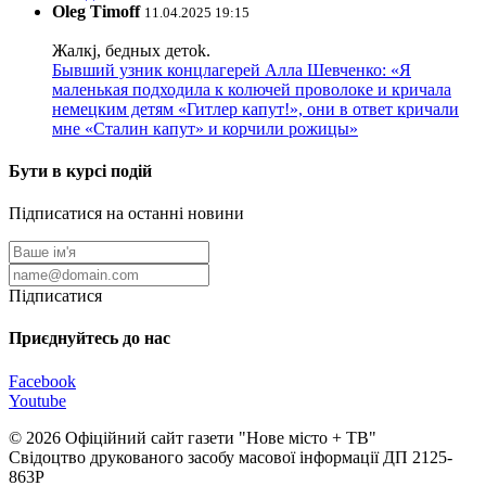
Oleg Timoff
11.04.2025 19:15
Жалкj, бедных детok.
Бывший узник концлагерей Алла Шевченко: «Я
маленькая подходила к колючей проволоке и кричала
немецким детям «Гитлер капут!», они в ответ кричали
мне «Сталин капут» и корчили рожицы»
Бути в курсі подій
Підписатися на останні новини
Підписатися
Приєднуйтесь до нас
Facebook
Youtube
© 2026 Офіційний сайт газети "Нове мiсто + ТВ"
Свідоцтво друкованого засобу масової інформації ДП 2125-
863Р