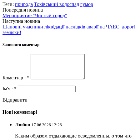
Теги:
природа
Токівський водоспад
гумор
Попередня новина
Мероприятие "Чистый город"
Наступна новина
Шановні учасники ліквідації наслідків аварії на ЧАЕС, дорогі
земляки!
Залишити коментар
Коментар : *
Ім'я : *
Відправити
Нові коментарі
Любов
17.06.2026 12:26
Каким образом отдыхающие осведомленны, о том что