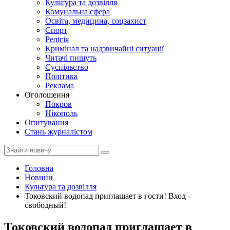
Культура та дозвілля
Комунальна сфера
Освіта, медицина, соцзахист
Спорт
Релігія
Кримінал та надзвичайні ситуації
Читачі пишуть
Суспільство
Політика
Реклама
Оголошення
Покров
Нікополь
Опитування
Стань журналістом
Головна
Новини
Культура та дозвілля
Токовский водопад приглашает в гости! Вход -
свободный!
Токовский водопад приглашает в