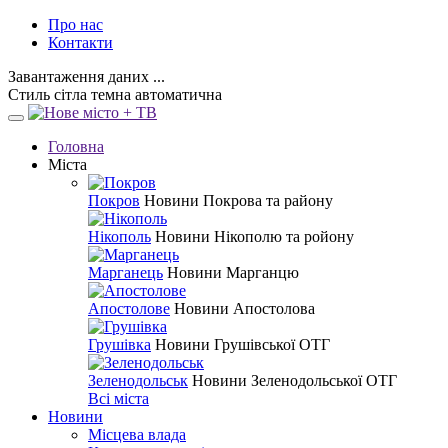
Про нас
Контакти
Завантаження даних ...
Стиль
сітла
темна
автоматична
Головна
Міста
Покров
Новини Покрова та району
Нікополь
Новини Нікополю та ройону
Марганець
Новини Марганцю
Апостолове
Новини Апостолова
Грушівка
Новини Грушівської ОТГ
Зеленодольськ
Новини Зеленодольської ОТГ
Всі міста
Новини
Місцева влада