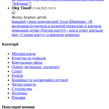
“бейджик”?
Oleg Timoff
11.04.2025 19:15
Жалкj, бедных детok.
Бывший узник концлагерей Алла Шевченко: «Я
маленькая подходила к колючей проволоке и кричала
немецким детям «Гитлер капут!», они в ответ кричали
мне «Сталин капут» и корчили рожицы»
Категорії
Місцева влада
Культура та дозвілля
Комунальна сфера
Освіта, медицина, соцзахист
Спорт
Релігія
Кримінал та надзвичайні ситуації
Читачі пишуть
Суспільство
Політика
Реклама
Популярні новини