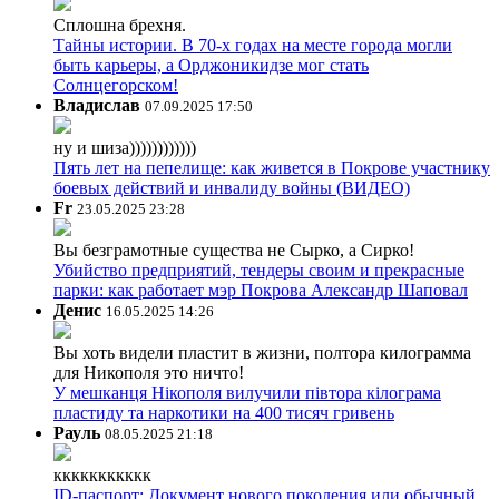
Сплошна брехня.
Тайны истории. В 70-х годах на месте города могли
быть карьеры, а Орджоникидзе мог стать
Солнцегорском!
Владислав
07.09.2025 17:50
ну и шиза))))))))))))
Пять лет на пепелище: как живется в Покрове участнику
боевых действий и инвалиду войны (ВИДЕО)
Fr
23.05.2025 23:28
Вы безграмотные существа не Сырко, а Сирко!
Убийство предприятий, тендеры своим и прекрасные
парки: как работает мэр Покрова Александр Шаповал
Денис
16.05.2025 14:26
Вы хоть видели пластит в жизни, полтора килограмма
для Никополя это ничто!
У мешканця Нікополя вилучили півтора кілограма
пластиду та наркотики на 400 тисяч гривень
Рауль
08.05.2025 21:18
ккккккккккк
ID-паспорт: Документ нового поколения или обычный