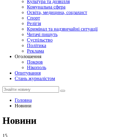
Культура та дозвілля
Комунальна сфера
Освіта, медицина, соцзахист
Спорт
Релігія
Кримінал та надзвичайні ситуації
Читачі пишуть
Суспільство
Політика
Реклама
Оголошення
Покров
Нікополь
Опитування
Стань журналістом
Головна
Новини
Новини
15