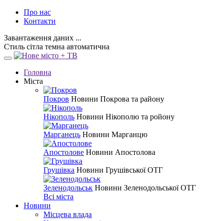
Про нас
Контакти
Завантаження даних ...
Стиль
сітла
темна
автоматична
Головна
Міста
Покров
Новини Покрова та району
Нікополь
Новини Нікополю та ройону
Марганець
Новини Марганцю
Апостолове
Новини Апостолова
Грушівка
Новини Грушівської ОТГ
Зеленодольськ
Новини Зеленодольської ОТГ
Всі міста
Новини
Місцева влада