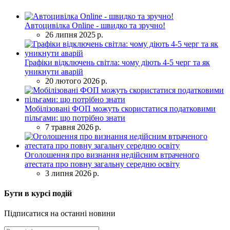
Автоцивілка Online - швидко та зручно!
26 липня 2025 р.
Графіки відключень світла: чому діють 4-5 черг та як
уникнути аварій
20 лютого 2026 р.
Мобілізовані ФОП можуть скористатися податковими
пільгами: що потрібно знати
7 травня 2026 р.
Оголошення про визнання недійсним втраченого
атестата про повну загальну середню освіту
3 липня 2026 р.
Бути в курсі подій
Підписатися на останні новини