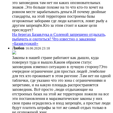
это заповедник там нет ни каких опозновательных
знаков .Это больше похоже на то что кто-то хочет на
ровном месте зарабатывать деньги.И почему двойные
стандарты, на этой территории построены базы
огороженые заборами где люди катаются, ловят рыбу а
другим запрещён.Кто за этим стоит и какие цели
преследует?
На берегах Базавлука и Соленой запрещено отдыхать,
рыбачить и охотиться? Что известно о заказнике
«Базавлуцкий»
Любов
16.06.2026 23:18
Законы в нашей стране работают как дышло, куда
повернул туда и вышло.Каким образом статус
заповедник изменил ситуацию в лучшую сторону?Это
очередное ограничение для простых людей ,темболие
для тех кто проживает в этом ригеоне .Там нет ни одной
таблички, где указано что это зона с ограничениями и
запретами, и на какую площадь распространяется
заповедник. Всё просто ,люди отдыхающие на
отстроеных базах на этой же территории ложили на все
эти постановления и маразматические законы у них
свои права оградились и вход запрещён, а простые люди
будут платить штрафы за тот же самый отдых только в
не огороженой зоне.