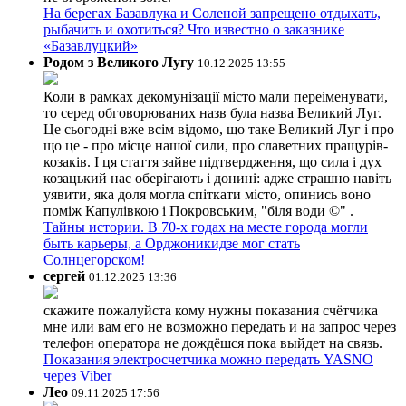
На берегах Базавлука и Соленой запрещено отдыхать,
рыбачить и охотиться? Что известно о заказнике
«Базавлуцкий»
Родом з Великого Лугу
10.12.2025 13:55
Коли в рамках декомунізації місто мали переіменувати,
то серед обговорюваних назв була назва Великий Луг.
Це сьогодні вже всім відомо, що таке Великий Луг і про
що це - про місце нашої сили, про славетних пращурів-
козаків. І ця стаття зайве підтвердження, що сила і дух
козацький нас оберігають і донині: адже страшно навіть
уявити, яка доля могла спіткати місто, опинись воно
поміж Капулівкою і Покровським, "біля води ©" .
Тайны истории. В 70-х годах на месте города могли
быть карьеры, а Орджоникидзе мог стать
Солнцегорском!
сергей
01.12.2025 13:36
скажите пожалуйста кому нужны показания счётчика
мне или вам его не возможно передать и на запрос через
телефон оператора не дождёшся пока выйдет на связь.
Показания электросчетчика можно передать YASNO
через Viber
Лео
09.11.2025 17:56