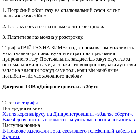
1. Потрібний обсяг газу на опалювальний сезон клієнт
визначає самостійно.
2. Газ закуповується за низькою літньою ціною.
3. Платити за газ можна у розстрочку.
Тариф «ТВІЙ ГАЗ НА ЗИМУ» надає споживачам можливість
максимально раціоналізувати витрати на придбання
природного газу. Постачальник заздалегідь закуповує газ за
оптимальними цінами, а споживачі використовуватимуть свій
запас на власний розсуд саме тоді, коли він найбільше
потрібен – під час холодного періоду.
Джерело: ТОВ «Дніпропетровськгаз Збут»
Теги:
газ
тарифи
Попередня новина
Хвиля коронавірусу на Дніпропетровщині «збавляє оберти».
Вже 4 добу поспіль в області фіксують зменшення показників
Наступна новина
В Покрове задержали вора, срезавшего телефонный кабель на
Руднике