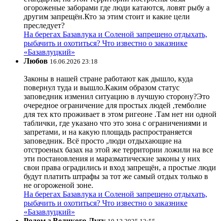
огороженые заборами где люди катаются, ловят рыбу а
другим запрещён.Кто за этим стоит и какие цели
преследует?
На берегах Базавлука и Соленой запрещено отдыхать,
рыбачить и охотиться? Что известно о заказнике
«Базавлуцкий»
Любов
16.06.2026 23:18
Законы в нашей стране работают как дышло, куда
повернул туда и вышло.Каким образом статус
заповедник изменил ситуацию в лучшую сторону?Это
очередное ограничение для простых людей ,темболие
для тех кто проживает в этом ригеоне .Там нет ни одной
таблички, где указано что это зона с ограничениями и
запретами, и на какую площадь распространяется
заповедник. Всё просто ,люди отдыхающие на
отстроеных базах на этой же территории ложили на все
эти постановления и маразматические законы у них
свои права оградились и вход запрещён, а простые люди
будут платить штрафы за тот же самый отдых только в
не огороженой зоне.
На берегах Базавлука и Соленой запрещено отдыхать,
рыбачить и охотиться? Что известно о заказнике
«Базавлуцкий»
Родом з Великого Лугу