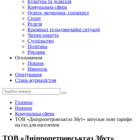
Культура та дозвілля
Комунальна сфера
Освіта, медицина, соцзахист
Спорт
Релігія
Кримінал та надзвичайні ситуації
Читачі пишуть
Суспільство
Політика
Реклама
Оголошення
Покров
Нікополь
Опитування
Стань журналістом
Головна
Новини
Комунальна сфера
ТОВ «Дніпропетровськгаз Збут» запускає нові тарифи
на газ для населення
ТОВ «Дніпропетровськгаз Збут»