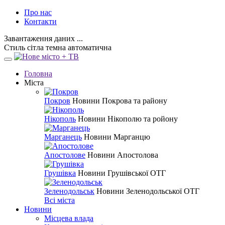
Про нас
Контакти
Завантаження даних ...
Стиль
сітла
темна
автоматична
Головна
Міста
Покров
Новини Покрова та району
Нікополь
Новини Нікополю та ройону
Марганець
Новини Марганцю
Апостолове
Новини Апостолова
Грушівка
Новини Грушівської ОТГ
Зеленодольськ
Новини Зеленодольської ОТГ
Всі міста
Новини
Місцева влада