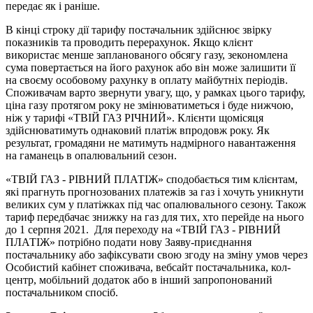
передає як і раніше.
В кінці строку дії тарифу постачальник здійснює звірку
показників та проводить перерахунок. Якщо клієнт
використає менше запланованого обсягу газу, зекономлена
сума повертається на його рахунок або він може залишити її
на своєму особовому рахунку в оплату майбутніх періодів.
Споживачам варто звернути увагу, що, у рамках цього тарифу,
ціна газу протягом року не змінюватиметься і буде нижчою,
ніж у тарифі «ТВІЙ ГАЗ РІЧНИЙ». Клієнти щомісяця
здійснюватимуть однаковий платіж впродовж року. Як
результат, громадяни не матимуть надмірного навантаження
на гаманець в опалювальний сезон.
«ТВІЙ ГАЗ - РІВНИЙ ПЛАТІЖ» сподобається тим клієнтам,
які прагнуть прогнозованих платежів за газ і хочуть уникнути
великих сум у платіжках під час опалювального сезону. Також
тариф передбачає знижку на газ для тих, хто перейде на нього
до 1 серпня 2021. Для переходу на «ТВІЙ ГАЗ - РІВНИЙ
ПЛАТІЖ» потрібно подати нову Заяву-приєднання
постачальнику або зафіксувати свою згоду на зміну умов через
Особистий кабінет споживача, вебсайт постачальника, кол-
центр, мобільний додаток або в інший запропонований
постачальником спосіб.