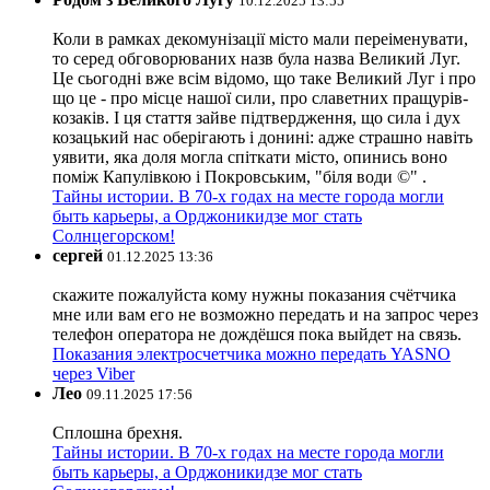
10.12.2025 13:55
Коли в рамках декомунізації місто мали переіменувати,
то серед обговорюваних назв була назва Великий Луг.
Це сьогодні вже всім відомо, що таке Великий Луг і про
що це - про місце нашої сили, про славетних пращурів-
козаків. І ця стаття зайве підтвердження, що сила і дух
козацький нас оберігають і донині: адже страшно навіть
уявити, яка доля могла спіткати місто, опинись воно
поміж Капулівкою і Покровським, "біля води ©" .
Тайны истории. В 70-х годах на месте города могли
быть карьеры, а Орджоникидзе мог стать
Солнцегорском!
сергей
01.12.2025 13:36
скажите пожалуйста кому нужны показания счётчика
мне или вам его не возможно передать и на запрос через
телефон оператора не дождёшся пока выйдет на связь.
Показания электросчетчика можно передать YASNO
через Viber
Лео
09.11.2025 17:56
Сплошна брехня.
Тайны истории. В 70-х годах на месте города могли
быть карьеры, а Орджоникидзе мог стать