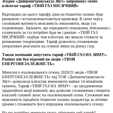
Згодом «Дніпропетровськгаз Збут» запропонує своїм
клієнтам тариф «ТВІЙ ГАЗ МІСЯЧНИЙ»
Відповідно до цього тарифу, ціна на блакитне паливо буде
ринковою і встановлюватиметься щомісяця. В свою чергу,
споживачі матимуть можливість зекономити, якщо газ
подешевшає. Зауважте, що передавати показники лічильника і
сплачувати за газ потрібно буде як і раніше. «ТВІЙ ГАЗ
МІСЯЧНИЙ» підійде тим клієнтам, які звикли стежити за
ринковими тенденціями. Тариф дозволить споживачам
оперативно реагувати на сезонні зміни на ринку газу.
Також компанія запустить тариф «ТВІЙ ГАЗ НА ЗИМУ».
Раніше він був відомий як акція «ТВОЯ
ЕНЕРГОНЕЗАЛЕЖНІСТЬ»
Минулого опалювального сезону 2020/21 акція «ТВОЯ
ЕНЕРГОНЕЗАЛЕЖНІСТЬ» від ТОВ «Дніпропетровськгаз
Збут» дозволила клієнтам зекономити майже 14 мільйонів
гривень. Тариф «ТВІЙ ГАЗ НА ЗИМУ» - це продовження
традиційної акції компанії, яка дозволяє споживачам створити
власний газовий запас на опалювальний сезон. Споживач має
можливість придбати блакитне паливо заздалегідь за літніми
цінами і споживати його впродовж опалювального сезону.
На що потрібно звернути увагу, обираючи цей тариф?