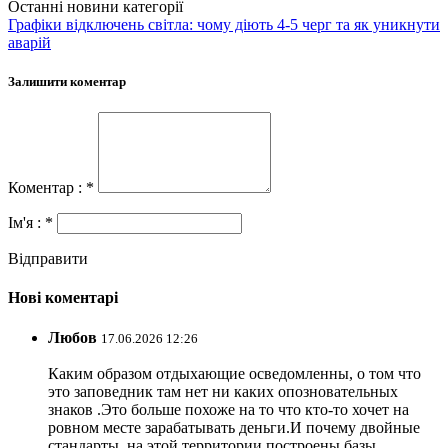
Останні новини категорії
Графіки відключень світла: чому діють 4-5 черг та як уникнути
аварій
Залишити коментар
Коментар : *
Ім'я : *
Відправити
Нові коментарі
Любов
17.06.2026 12:26
Каким образом отдыхающие осведомленны, о том что
это заповедник там нет ни каких опозновательных
знаков .Это больше похоже на то что кто-то хочет на
ровном месте зарабатывать деньги.И почему двойные
стандарты, на этой территории построены базы