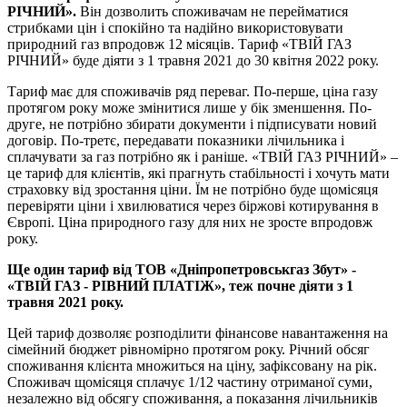
РІЧНИЙ».
Він дозволить споживачам не перейматися
стрибками цін і спокійно та надійно використовувати
природний газ впродовж 12 місяців. Тариф «ТВІЙ ГАЗ
РІЧНИЙ» буде діяти з 1 травня 2021 до 30 квітня 2022 року.
Тариф має для споживачів ряд переваг. По-перше, ціна газу
протягом року може змінитися лише у бік зменшення. По-
друге, не потрібно збирати документи і підписувати новий
договір. По-третє, передавати показники лічильника і
сплачувати за газ потрібно як і раніше. «ТВІЙ ГАЗ РІЧНИЙ» –
це тариф для клієнтів, які прагнуть стабільності і хочуть мати
страховку від зростання ціни. Їм не потрібно буде щомісяця
перевіряти ціни і хвилюватися через біржові котирування в
Європі. Ціна природного газу для них не зросте впродовж
року.
Ще один тариф від ТОВ «Дніпропетровськгаз Збут» -
«ТВІЙ ГАЗ - РІВНИЙ ПЛАТІЖ», теж почне діяти з 1
травня 2021 року.
Цей тариф дозволяє розподілити фінансове навантаження на
сімейний бюджет рівномірно протягом року. Річний обсяг
споживання клієнта множиться на ціну, зафіксовану на рік.
Споживач щомісяця сплачує 1/12 частину отриманої суми,
незалежно від обсягу споживання, а показання лічильників