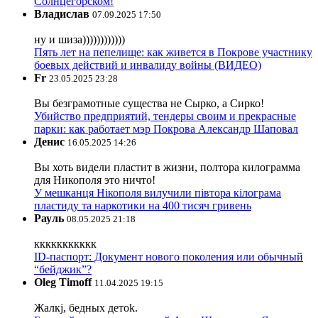
Солнцегорском!
Владислав
07.09.2025 17:50
ну и шиза))))))))))))
Пять лет на пепелище: как живется в Покрове участнику
боевых действий и инвалиду войны (ВИДЕО)
Fr
23.05.2025 23:28
Вы безграмотные существа не Сырко, а Сирко!
Убийство предприятий, тендеры своим и прекрасные
парки: как работает мэр Покрова Александр Шаповал
Денис
16.05.2025 14:26
Вы хоть видели пластит в жизни, полтора килограмма
для Никополя это ничто!
У мешканця Нікополя вилучили півтора кілограма
пластиду та наркотики на 400 тисяч гривень
Рауль
08.05.2025 21:18
ккккккккккк
ID-паспорт: Документ нового поколения или обычный
“бейджик”?
Oleg Timoff
11.04.2025 19:15
Жалкj, бедных детok.