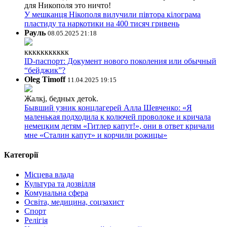
для Никополя это ничто!
У мешканця Нікополя вилучили півтора кілограма
пластиду та наркотики на 400 тисяч гривень
Рауль
08.05.2025 21:18
ккккккккккк
ID-паспорт: Документ нового поколения или обычный
“бейджик”?
Oleg Timoff
11.04.2025 19:15
Жалкj, бедных детok.
Бывший узник концлагерей Алла Шевченко: «Я
маленькая подходила к колючей проволоке и кричала
немецким детям «Гитлер капут!», они в ответ кричали
мне «Сталин капут» и корчили рожицы»
Категорії
Місцева влада
Культура та дозвілля
Комунальна сфера
Освіта, медицина, соцзахист
Спорт
Релігія