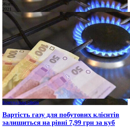
Жовт
2021
Комунальна сфера
Вартість газу для побутових клієнтів
залишиться на рівні 7,99 грн за куб