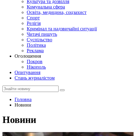
Культура та дозвілля
Комунальна сфера
Освіта, медицина, соцзахист
Спорт
Релігія
Кримінал та надзвичайні ситуації
Читачі пишуть
Суспільство
Політика
Реклама
Оголошення
Покров
Нікополь
Опитування
Стань журналістом
Головна
Новини
Новини
28