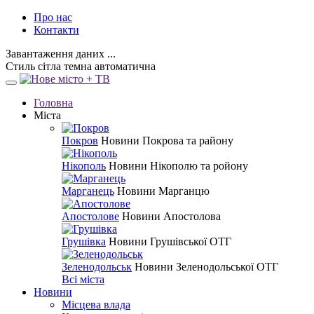
Про нас
Контакти
Завантаження даних ...
Стиль
сітла
темна
автоматична
Головна
Міста
Покров
Новини Покрова та району
Нікополь
Новини Нікополю та ройону
Марганець
Новини Марганцю
Апостолове
Новини Апостолова
Грушівка
Новини Грушівської ОТГ
Зеленодольськ
Новини Зеленодольської ОТГ
Всі міста
Новини
Місцева влада