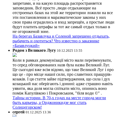
запретами, и на какую площадь распространяется
заповедник. Всё просто ,люди отдыхающие на
отстроеных базах на этой же территории ложили на все
эти постановления и маразматические законы у них
свои права оградились и вход запрещён, а простые люди
будут платить штрафы за тот же самый отдых только в
не огороженой зоне.
На берегах Базавлука и Соленой запрещено отдыхать,
рыбачить и охотиться? Что известно о заказнике
«Базавлуцкий»
Родом з Великого Лугу
10.12.2025 13:55
Коли в рамках декомунізації місто мали переіменувати,
то серед обговорюваних назв була назва Великий Луг.
Це сьогодні вже всім відомо, що таке Великий Луг і про
що це - про місце нашої сили, про славетних пращурів-
козаків. І ця стаття зайве підтвердження, що сила і дух
козацький нас оберігають і донині: адже страшно навіть
уявити, яка доля могла спіткати місто, опинись воно
поміж Капулівкою і Покровським, "біля води ©" .
Тайны истории. В 70-х годах на месте города могли
быть карьеры, а Орджоникидзе мог стать
Солнцегорском!
сергей
01.12.2025 13:36