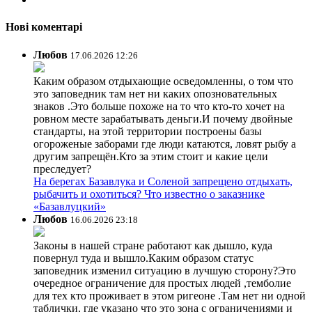
Нові коментарі
Любов
17.06.2026 12:26
Каким образом отдыхающие осведомленны, о том что
это заповедник там нет ни каких опозновательных
знаков .Это больше похоже на то что кто-то хочет на
ровном месте зарабатывать деньги.И почему двойные
стандарты, на этой территории построены базы
огороженые заборами где люди катаются, ловят рыбу а
другим запрещён.Кто за этим стоит и какие цели
преследует?
На берегах Базавлука и Соленой запрещено отдыхать,
рыбачить и охотиться? Что известно о заказнике
«Базавлуцкий»
Любов
16.06.2026 23:18
Законы в нашей стране работают как дышло, куда
повернул туда и вышло.Каким образом статус
заповедник изменил ситуацию в лучшую сторону?Это
очередное ограничение для простых людей ,темболие
для тех кто проживает в этом ригеоне .Там нет ни одной
таблички, где указано что это зона с ограничениями и