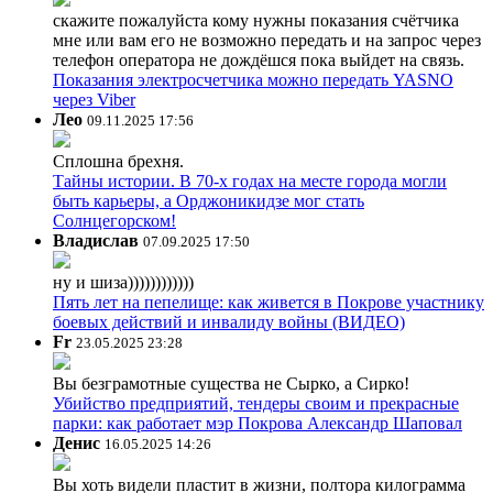
скажите пожалуйста кому нужны показания счётчика
мне или вам его не возможно передать и на запрос через
телефон оператора не дождёшся пока выйдет на связь.
Показания электросчетчика можно передать YASNO
через Viber
Лео
09.11.2025 17:56
Сплошна брехня.
Тайны истории. В 70-х годах на месте города могли
быть карьеры, а Орджоникидзе мог стать
Солнцегорском!
Владислав
07.09.2025 17:50
ну и шиза))))))))))))
Пять лет на пепелище: как живется в Покрове участнику
боевых действий и инвалиду войны (ВИДЕО)
Fr
23.05.2025 23:28
Вы безграмотные существа не Сырко, а Сирко!
Убийство предприятий, тендеры своим и прекрасные
парки: как работает мэр Покрова Александр Шаповал
Денис
16.05.2025 14:26
Вы хоть видели пластит в жизни, полтора килограмма