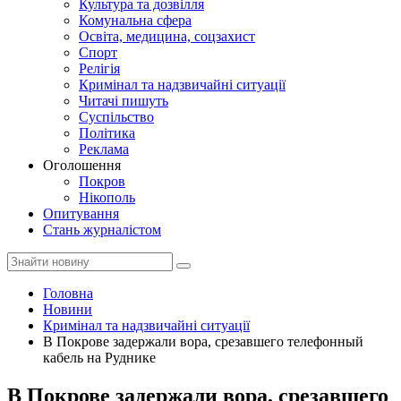
Культура та дозвілля
Комунальна сфера
Освіта, медицина, соцзахист
Спорт
Релігія
Кримінал та надзвичайні ситуації
Читачі пишуть
Суспільство
Політика
Реклама
Оголошення
Покров
Нікополь
Опитування
Стань журналістом
Головна
Новини
Кримінал та надзвичайні ситуації
В Покрове задержали вора, срезавшего телефонный
кабель на Руднике
В Покрове задержали вора, срезавшего