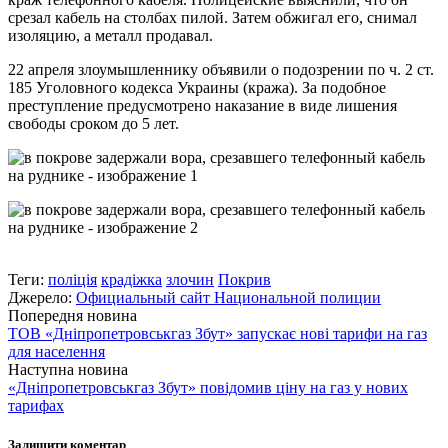
срезал кабель на столбах пилой. Затем обжигал его, снимал
изоляцию, а металл продавал.
22 апреля злоумышленнику объявили о подозрении по ч. 2 ст.
185 Уголовного кодекса Украины (кража). За подобное
преступление предусмотрено наказание в виде лишения
свободы сроком до 5 лет.
Теги:
поліція
крадіжка
злочин
Покрив
Джерело:
Официальный сайт Национальной полиции
Попередня новина
ТОВ «Дніпропетровськгаз Збут» запускає нові тарифи на газ
для населення
Наступна новина
«Дніпропетровськгаз Збут» повідомив ціну на газ у нових
тарифах
Залишити коментар