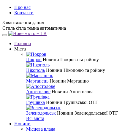
Про нас
Контакти
Завантаження даних ...
Стиль
сітла
темна
автоматична
Головна
Міста
Покров
Новини Покрова та району
Нікополь
Новини Нікополю та ройону
Марганець
Новини Марганцю
Апостолове
Новини Апостолова
Грушівка
Новини Грушівської ОТГ
Зеленодольськ
Новини Зеленодольської ОТГ
Всі міста
Новини
Місцева влада