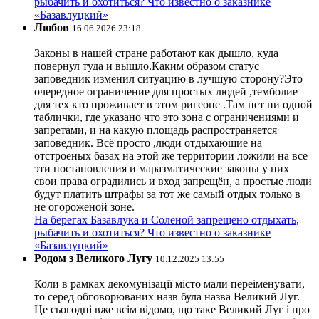
рыбачить и охотиться? Что известно о заказнике
«Базавлуцкий»
Любов
16.06.2026 23:18
Законы в нашей стране работают как дышло, куда
повернул туда и вышло.Каким образом статус
заповедник изменил ситуацию в лучшую сторону?Это
очередное ограничение для простых людей ,темболие
для тех кто проживает в этом ригеоне .Там нет ни одной
таблички, где указано что это зона с ограничениями и
запретами, и на какую площадь распространяется
заповедник. Всё просто ,люди отдыхающие на
отстроеных базах на этой же территории ложили на все
эти постановления и маразматические законы у них
свои права оградились и вход запрещён, а простые люди
будут платить штрафы за тот же самый отдых только в
не огороженой зоне.
На берегах Базавлука и Соленой запрещено отдыхать,
рыбачить и охотиться? Что известно о заказнике
«Базавлуцкий»
Родом з Великого Лугу
10.12.2025 13:55
Коли в рамках декомунізації місто мали переіменувати,
то серед обговорюваних назв була назва Великий Луг.
Це сьогодні вже всім відомо, що таке Великий Луг і про