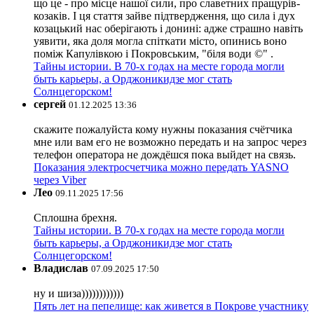
що це - про місце нашої сили, про славетних пращурів-
козаків. І ця стаття зайве підтвердження, що сила і дух
козацький нас оберігають і донині: адже страшно навіть
уявити, яка доля могла спіткати місто, опинись воно
поміж Капулівкою і Покровським, "біля води ©" .
Тайны истории. В 70-х годах на месте города могли
быть карьеры, а Орджоникидзе мог стать
Солнцегорском!
сергей
01.12.2025 13:36
скажите пожалуйста кому нужны показания счётчика
мне или вам его не возможно передать и на запрос через
телефон оператора не дождёшся пока выйдет на связь.
Показания электросчетчика можно передать YASNO
через Viber
Лео
09.11.2025 17:56
Сплошна брехня.
Тайны истории. В 70-х годах на месте города могли
быть карьеры, а Орджоникидзе мог стать
Солнцегорском!
Владислав
07.09.2025 17:50
ну и шиза))))))))))))
Пять лет на пепелище: как живется в Покрове участнику