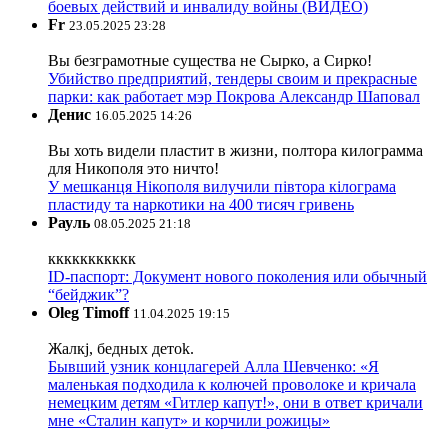
боевых действий и инвалиду войны (ВИДЕО)
Fr
23.05.2025 23:28
Вы безграмотные существа не Сырко, а Сирко!
Убийство предприятий, тендеры своим и прекрасные
парки: как работает мэр Покрова Александр Шаповал
Денис
16.05.2025 14:26
Вы хоть видели пластит в жизни, полтора килограмма
для Никополя это ничто!
У мешканця Нікополя вилучили півтора кілограма
пластиду та наркотики на 400 тисяч гривень
Рауль
08.05.2025 21:18
ккккккккккк
ID-паспорт: Документ нового поколения или обычный
“бейджик”?
Oleg Timoff
11.04.2025 19:15
Жалкj, бедных детok.
Бывший узник концлагерей Алла Шевченко: «Я
маленькая подходила к колючей проволоке и кричала
немецким детям «Гитлер капут!», они в ответ кричали
мне «Сталин капут» и корчили рожицы»