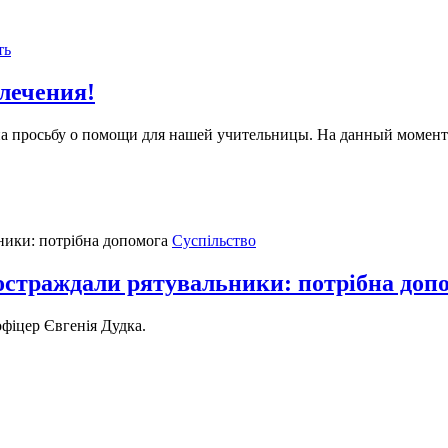
ть
лечения!
на просьбу о помощи для нашей учительницы. На данный момент
Суспільство
постраждали рятувальники: потрібна доп
фіцер Євгенія Дудка.