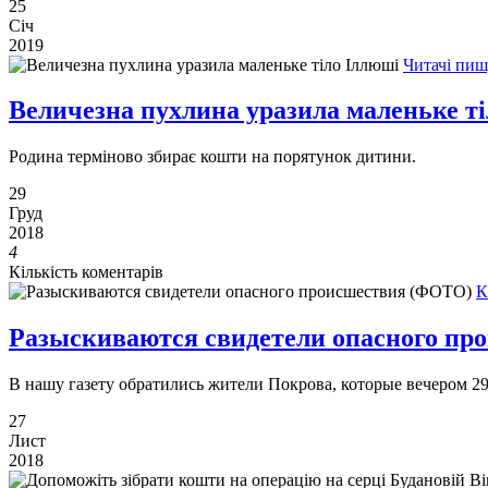
25
Січ
2019
Читачі пиш
Величезна пухлина уразила маленьке т
Родина терміново збирає кошти на порятунок дитини.
29
Груд
2018
4
Кількість коментарів
К
Разыскиваются свидетели опасного п
В нашу газету обратились жители Покрова, которые вечером 29
27
Лист
2018