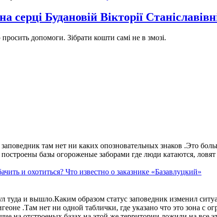
а серці Будановій Вікторії Станіславівн
р просить допомоги. Зібрати кошти самі не в змозі.
аповедник там нет ни каких опозновательных знаков .Это больше
построены базы огороженые заборами где люди катаются, ловят 
ачить и охотиться? Что известно о заказнике «Базавлуцкий»
ул туда и вышло.Каким образом статус заповедник изменил сит
геоне .Там нет ни одной таблички, где указано что это зона с 
ие на отстроеных базах на этой же территории ложили на все э