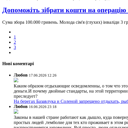
Допоможіть зібрати кошти на операцію н
Сума збора 100.000 гривень. Молода сім'я (глухих) інваліди 3 г
1
2
3
Нові коментарі
Любов
17.06.2026 12:26
Каким образом отдыхающие осведомленны, о том что это з
деньги.И почему двойные стандарты, на этой территории 
преследует?
На берегах Базавлука и Соленой запрещено отдыхать, рыб
Любов
16.06.2026 23:18
Законы в нашей стране работают как дышло, куда поверн
простых людей ,темболие для тех кто проживает в этом ри
распространяется заповедник. Всё просто ,люди отдыхающ