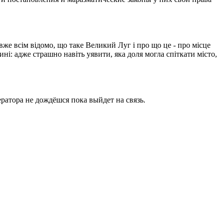
вже всім відомо, що таке Великий Луг і про що це - про місце
ині: адже страшно навіть уявити, яка доля могла спіткати місто,
ратора не дождёшся пока выйдет на связь.