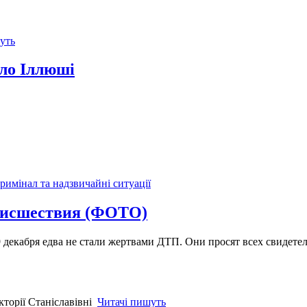
уть
іло Іллюші
римінал та надзвичайні ситуації
роисшествия (ФОТО)
 декабря едва не стали жертвами ДТП. Они просят всех свидете
Читачі пишуть