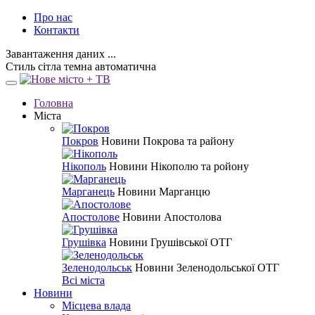
Про нас
Контакти
Завантаження даних ...
Стиль
сітла
темна
автоматична
Головна
Міста
Покров
Новини Покрова та району
Нікополь
Новини Нікополю та ройону
Марганець
Новини Марганцю
Апостолове
Новини Апостолова
Грушівка
Новини Грушівської ОТГ
Зеленодольськ
Новини Зеленодольської ОТГ
Всі міста
Новини
Місцева влада