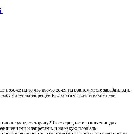
і
 похоже на то что кто-то хочет на ровном месте зарабатывать
рыбу а другим запрещён.Кто за этим стоит и какие цели
уацию в лучшую сторону?Это очередное ограничение для
ограничениями и запретами, и на какую площадь
ти постановления и маразматические законы у них свои права