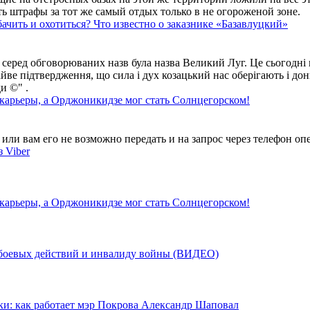
ть штрафы за тот же самый отдых только в не огороженой зоне.
ачить и охотиться? Что известно о заказнике «Базавлуцкий»
 серед обговорюваних назв була назва Великий Луг. Це сьогодні 
айве підтвердження, що сила і дух козацький нас оберігають і дон
и ©" .
 карьеры, а Орджоникидзе мог стать Солнцегорском!
ли вам его не возможно передать и на запрос через телефон опе
 Viber
 карьеры, а Орджоникидзе мог стать Солнцегорском!
у боевых действий и инвалиду войны (ВИДЕО)
ки: как работает мэр Покрова Александр Шаповал