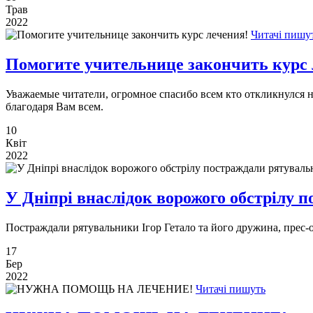
Трав
2022
Читачі пишу
Помогите учительнице закончить курс 
Уважаемые читатели, огромное спасибо всем кто откликнулся 
благодаря Вам всем.
10
Квіт
2022
У Дніпрі внаслідок ворожого обстрілу 
Постраждали рятувальники Ігор Гетало та його дружина, прес-о
17
Бер
2022
Читачі пишуть