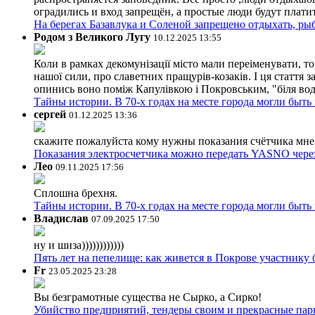
оградились и вход запрещён, а простые люди будут плати
На берегах Базавлука и Соленой запрещено отдыхать, рыб
Родом з Великого Лугу
10.12.2025 13:55
Коли в рамках декомунізації місто мали переіменувати, то
нашої сили, про славетних пращурів-козаків. І ця стаття з
опинись воно поміж Капулівкою і Покровським, "біля вод
Тайны истории. В 70-х годах на месте города могли быть
сергей
01.12.2025 13:36
скажите пожалуйста кому нужны показания счётчика мне и
Показания электросчетчика можно передать YASNO через
Лео
09.11.2025 17:56
Сплошна брехня.
Тайны истории. В 70-х годах на месте города могли быть
Владислав
07.09.2025 17:50
ну и шиза))))))))))))
Пять лет на пепелище: как живется в Покрове участник
Fr
23.05.2025 23:28
Вы безграмотные существа не Сырко, а Сирко!
Убийство предприятий, тендеры своим и прекрасные пар