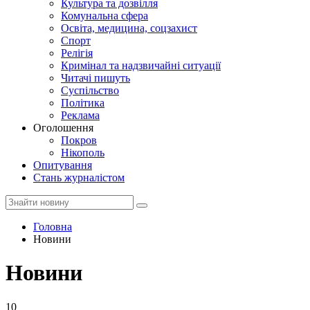
Культура та дозвілля
Комунальна сфера
Освіта, медицина, соцзахист
Спорт
Релігія
Кримінал та надзвичайні ситуації
Читачі пишуть
Суспільство
Політика
Реклама
Оголошення
Покров
Нікополь
Опитування
Стань журналістом
Головна
Новини
Новини
10