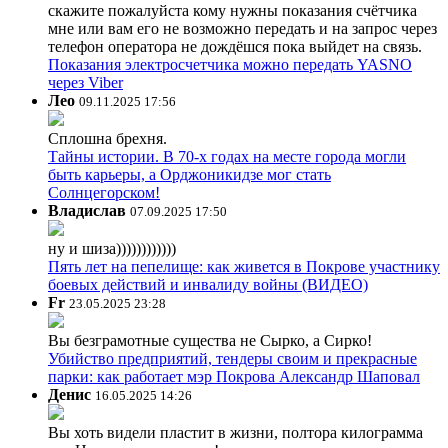
скажите пожалуйста кому нужны показания счётчика
мне или вам его не возможно передать и на запрос через
телефон оператора не дождёшся пока выйдет на связь.
Показания электросчетчика можно передать YASNO
через Viber
Лео
09.11.2025 17:56
Сплошна брехня.
Тайны истории. В 70-х годах на месте города могли
быть карьеры, а Орджоникидзе мог стать
Солнцегорском!
Владислав
07.09.2025 17:50
ну и шиза))))))))))))
Пять лет на пепелище: как живется в Покрове участнику
боевых действий и инвалиду войны (ВИДЕО)
Fr
23.05.2025 23:28
Вы безграмотные существа не Сырко, а Сирко!
Убийство предприятий, тендеры своим и прекрасные
парки: как работает мэр Покрова Александр Шаповал
Денис
16.05.2025 14:26
Вы хоть видели пластит в жизни, полтора килограмма