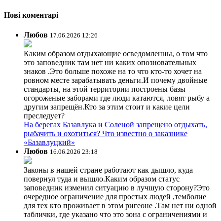
Нові коментарі
Любов
17.06.2026 12:26
Каким образом отдыхающие осведомленны, о том что
это заповедник там нет ни каких опозновательных
знаков .Это больше похоже на то что кто-то хочет на
ровном месте зарабатывать деньги.И почему двойные
стандарты, на этой территории построены базы
огороженые заборами где люди катаются, ловят рыбу а
другим запрещён.Кто за этим стоит и какие цели
преследует?
На берегах Базавлука и Соленой запрещено отдыхать,
рыбачить и охотиться? Что известно о заказнике
«Базавлуцкий»
Любов
16.06.2026 23:18
Законы в нашей стране работают как дышло, куда
повернул туда и вышло.Каким образом статус
заповедник изменил ситуацию в лучшую сторону?Это
очередное ограничение для простых людей ,темболие
для тех кто проживает в этом ригеоне .Там нет ни одной
таблички, где указано что это зона с ограничениями и