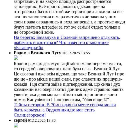
запретами, и на какую площадь распространяется
заповедник. Всё просто ,люди отдыхающие на
отстроеных базах на этой же территории ложили на все
эти постановления и маразматические законы у них
свои права оградились и вход запрещён, а простые люди
будут платить штрафы за тот же самый отдых только в
не огороженой зоне.
На берегах Базавлука и Соленой запрещено отдыхать,
рыбачить и охотиться? Что известно о заказнике
«Базавлуцкий»
Родом з Великого Лугу
10.12.2025 13:55
Коли в рамках декомунізації місто мали переіменувати,
то серед обговорюваних назв була назва Великий Луг.
Це сьогодні вже всім відомо, що таке Великий Луг і про
що це - про місце нашої сили, про славетних пращурів-
козаків. І ця стаття зайве підтвердження, що сила і дух
козацький нас оберігають і донині: адже страшно навіть
уявити, яка доля могла спіткати місто, опинись воно
поміж Капулівкою і Покровським, "біля води ©" .
Тайны истории. В 70-х годах на месте города могли
быть карьеры, а Орджоникидзе мог стать
Солнцегорском!
сергей
01.12.2025 13:36