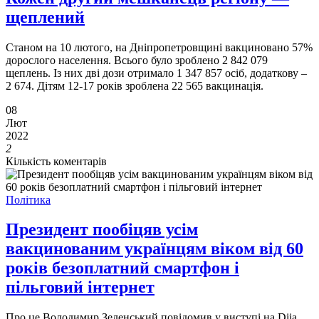
щеплений
Станом на 10 лютого, на Дніпропетровщині вакциновано 57%
дорослого населення. Всього було зроблено 2 842 079
щеплень. Із них дві дози отримало 1 347 857 осіб, додаткову –
2 674. Дітям 12-17 років зроблена 22 565 вакцинація.
08
Лют
2022
2
Кількість коментарів
Політика
Президент пообіцяв усім
вакцинованим українцям віком від 60
років безоплатний смартфон і
пільговий інтернет
Про це Володимир Зеленський повідомив у виступі на Diia