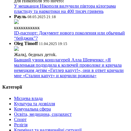
для Никополя это ничто!
У мешканця Нікополя вилучили півтора кілограма
пластиду та наркотики на 400 тисяч гривень
Рауль
08.05.2025 21:18
ккккккккккк
ID-паспорт: Документ нового поколения или обычный
“бейджик”?
Oleg Timoff
11.04.2025 19:15
Жалкj, бедных детok.
Бывший узник концлагерей Алла Шевченко: «Я
маленькая подходила к колючей проволоке и кричала
немецким детям «Гитлер капут!», они в ответ кричали
мне «Сталин капут» и корчили рожицы»
Категорії
Місцева влада
Культура та дозвілля
Комунальна сфера
Освіта, медицина, соцзахист
Спорт
Релігія
Кримінал та надзвичайні ситуації