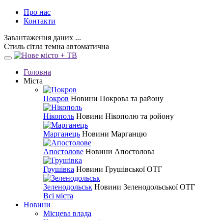
Про нас
Контакти
Завантаження даних ...
Стиль
сітла
темна
автоматична
Головна
Міста
Покров
Новини Покрова та району
Нікополь
Новини Нікополю та ройону
Марганець
Новини Марганцю
Апостолове
Новини Апостолова
Грушівка
Новини Грушівської ОТГ
Зеленодольськ
Новини Зеленодольської ОТГ
Всі міста
Новини
Місцева влада