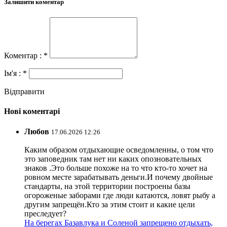
Залишити коментар
Коментар : *
Ім'я : *
Відправити
Нові коментарі
Любов
17.06.2026 12:26
Каким образом отдыхающие осведомленны, о том что
это заповедник там нет ни каких опозновательных
знаков .Это больше похоже на то что кто-то хочет на
ровном месте зарабатывать деньги.И почему двойные
стандарты, на этой территории построены базы
огороженые заборами где люди катаются, ловят рыбу а
другим запрещён.Кто за этим стоит и какие цели
преследует?
На берегах Базавлука и Соленой запрещено отдыхать,