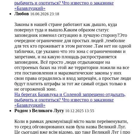
рыбачить и охотиться? Что известно о заказнике
«Базавлуцкий»
Любов
16.06.2026 23:18
Законы в нашей стране работают как дышло, куда
повернул туда и вышло.Каким образом статус
заповедник изменил ситуацию в лучшую сторону?Это
очередное ограничение для простых людей ,темболие
для тех кто проживает в этом ригеоне .Там нет ни одной
таблички, где указано что это зона с ограничениями и
запретами, и на какую площадь распространяется
заповедник. Всё просто ,люди отдыхающие на
отстроеных базах на этой же территории ложили на все
эти постановления и маразматические законы у них
свои права оградились и вход запрещён, а простые люди
будут платить штрафы за тот же самый отдых только в
не огороженой зоне.
На берегах Базавлука и Соленой запрещено отдыхать,
рыбачить и охотиться? Что известно о заказнике
«Базавлуцкий»
Родом з Великого Лугу
10.12.2025 13:55
Коли в рамках декомунізації місто мали переіменувати,
то серед обговорюваних назв була назва Великий Луг.
Це сьогодні вже всім відомо, що таке Великий Луг і про