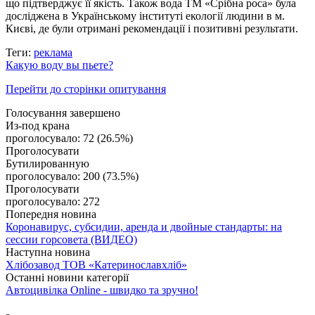
що підтверджує її якість. Також вода ТМ «Срібна роса» була
досліджена в Українському інституті екології людини в м.
Києві, де були отримані рекомендації і позитивні результати.
Теги:
реклама
Какую воду вы пьете?
Перейти до сторінки опитування
Голосування завершено
Из-под крана
проголосувало:
72
(
26.5%
)
Проголосувати
Бутилированную
проголосувало:
200
(
73.5%
)
Проголосувати
проголосувало:
272
Попередня новина
Коронавирус, субсидии, аренда и двойные стандарты: на
сессии горсовета (ВИДЕО)
Наступна новина
Хлібозавод ТОВ «Катеринославхліб»
Останні новини категорії
Автоцивілка Online - швидко та зручно!