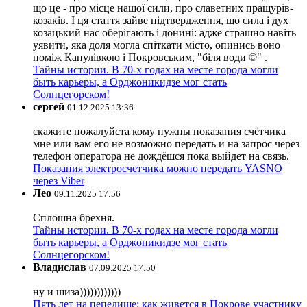
що це - про місце нашої сили, про славетних пращурів-
козаків. І ця стаття зайве підтвердження, що сила і дух
козацький нас оберігають і донині: адже страшно навіть
уявити, яка доля могла спіткати місто, опинись воно
поміж Капулівкою і Покровським, "біля води ©" .
Тайны истории. В 70-х годах на месте города могли
быть карьеры, а Орджоникидзе мог стать
Солнцегорском!
сергей
01.12.2025 13:36
скажите пожалуйста кому нужны показания счётчика
мне или вам его не возможно передать и на запрос через
телефон оператора не дождёшся пока выйдет на связь.
Показания электросчетчика можно передать YASNO
через Viber
Лео
09.11.2025 17:56
Сплошна брехня.
Тайны истории. В 70-х годах на месте города могли
быть карьеры, а Орджоникидзе мог стать
Солнцегорском!
Владислав
07.09.2025 17:50
ну и шиза))))))))))))
Пять лет на пепелище: как живется в Покрове участнику