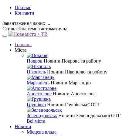
Про нас
Контакти
Завантаження даних ...
Стиль
сітла
темна
автоматична
Головна
Міста
Покров
Новини Покрова та району
Нікополь
Новини Нікополю та ройону
Марганець
Новини Марганцю
Апостолове
Новини Апостолова
Грушівка
Новини Грушівської ОТГ
Зеленодольськ
Новини Зеленодольської ОТГ
Всі міста
Новини
Місцева влада