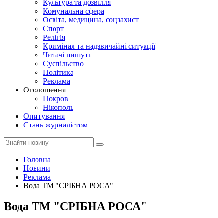
Культура та дозвілля
Комунальна сфера
Освіта, медицина, соцзахист
Спорт
Релігія
Кримінал та надзвичайні ситуації
Читачі пишуть
Суспільство
Політика
Реклама
Оголошення
Покров
Нікополь
Опитування
Стань журналістом
Головна
Новини
Реклама
Вода ТМ "СРІБНА РОСА"
Вода ТМ "СРІБНА РОСА"