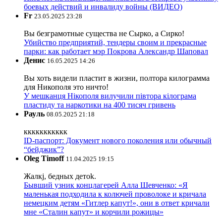
боевых действий и инвалиду войны (ВИДЕО)
Fr
23.05.2025 23:28
Вы безграмотные существа не Сырко, а Сирко!
Убийство предприятий, тендеры своим и прекрасные
парки: как работает мэр Покрова Александр Шаповал
Денис
16.05.2025 14:26
Вы хоть видели пластит в жизни, полтора килограмма
для Никополя это ничто!
У мешканця Нікополя вилучили півтора кілограма
пластиду та наркотики на 400 тисяч гривень
Рауль
08.05.2025 21:18
ккккккккккк
ID-паспорт: Документ нового поколения или обычный
“бейджик”?
Oleg Timoff
11.04.2025 19:15
Жалкj, бедных детok.
Бывший узник концлагерей Алла Шевченко: «Я
маленькая подходила к колючей проволоке и кричала
немецким детям «Гитлер капут!», они в ответ кричали
мне «Сталин капут» и корчили рожицы»