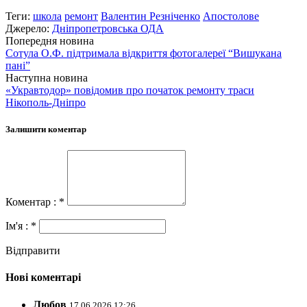
Теги:
школа
ремонт
Валентин Резніченко
Апостолове
Джерело:
Дніпропетровська ОДА
Попередня новина
Сотула О.Ф. підтримала відкриття фотогалереї “Вишукана
пані”
Наступна новина
«Укравтодор» повідомив про початок ремонту траси
Нікополь-Дніпро
Залишити коментар
Коментар : *
Ім'я : *
Відправити
Нові коментарі
Любов
17.06.2026 12:26