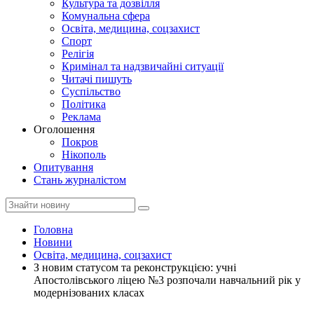
Культура та дозвілля
Комунальна сфера
Освіта, медицина, соцзахист
Спорт
Релігія
Кримінал та надзвичайні ситуації
Читачі пишуть
Суспільство
Політика
Реклама
Оголошення
Покров
Нікополь
Опитування
Стань журналістом
Головна
Новини
Освіта, медицина, соцзахист
З новим статусом та реконструкцією: учні
Апостолівського ліцею №3 розпочали навчальний рік у
модернізованих класах