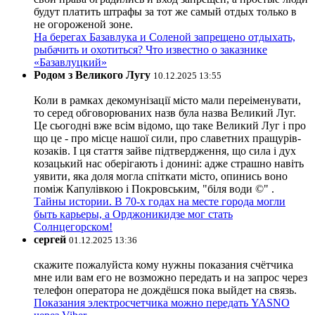
будут платить штрафы за тот же самый отдых только в
не огороженой зоне.
На берегах Базавлука и Соленой запрещено отдыхать,
рыбачить и охотиться? Что известно о заказнике
«Базавлуцкий»
Родом з Великого Лугу
10.12.2025 13:55
Коли в рамках декомунізації місто мали переіменувати,
то серед обговорюваних назв була назва Великий Луг.
Це сьогодні вже всім відомо, що таке Великий Луг і про
що це - про місце нашої сили, про славетних пращурів-
козаків. І ця стаття зайве підтвердження, що сила і дух
козацький нас оберігають і донині: адже страшно навіть
уявити, яка доля могла спіткати місто, опинись воно
поміж Капулівкою і Покровським, "біля води ©" .
Тайны истории. В 70-х годах на месте города могли
быть карьеры, а Орджоникидзе мог стать
Солнцегорском!
сергей
01.12.2025 13:36
скажите пожалуйста кому нужны показания счётчика
мне или вам его не возможно передать и на запрос через
телефон оператора не дождёшся пока выйдет на связь.
Показания электросчетчика можно передать YASNO