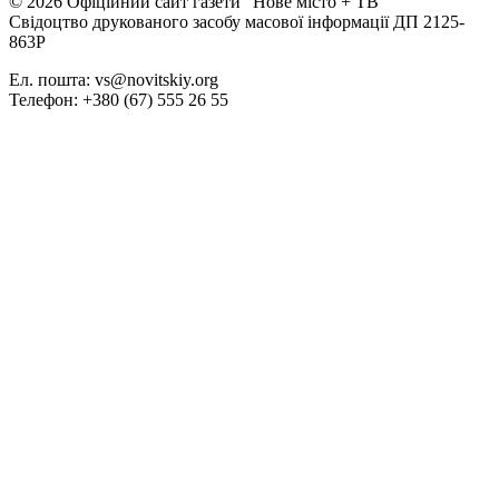
© 2026 Офіційний сайт газети "Нове мiсто + ТВ"
Свідоцтво друкованого засобу масової інформації ДП 2125-
863Р
Ел. пошта: vs@novitskiy.org
Телефон: +380 (67) 555 26 55