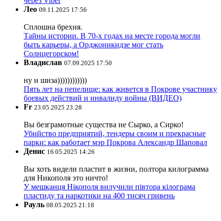
через Viber
Лео
09.11.2025 17:56
Сплошна брехня.
Тайны истории. В 70-х годах на месте города могли
быть карьеры, а Орджоникидзе мог стать
Солнцегорском!
Владислав
07.09.2025 17:50
ну и шиза))))))))))))
Пять лет на пепелище: как живется в Покрове участнику
боевых действий и инвалиду войны (ВИДЕО)
Fr
23.05.2025 23:28
Вы безграмотные существа не Сырко, а Сирко!
Убийство предприятий, тендеры своим и прекрасные
парки: как работает мэр Покрова Александр Шаповал
Денис
16.05.2025 14:26
Вы хоть видели пластит в жизни, полтора килограмма
для Никополя это ничто!
У мешканця Нікополя вилучили півтора кілограма
пластиду та наркотики на 400 тисяч гривень
Рауль
08.05.2025 21:18