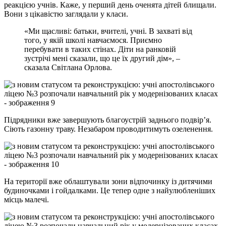
реакцією учнів. Каже, у перший день оченята дітей блищали.
Вони з цікавістю заглядали у класи.
«Ми щасливі: батьки, вчителі, учні. В захваті від
того, у якій школі навчаємося. Приємно
перебувати в таких стінах. Діти на ранковій
зустрічі мені сказали, що це їх другий дім», –
сказала Світлана Орлова.
Підрядники вже завершують благоустрій заднього подвір’я.
Сіють газонну траву. Незабаром проводитимуть озеленення.
На території вже облаштували зони відпочинку із дитячими
будиночками і гойдалками. Це тепер одне з найулюбленіших
місць малечі.