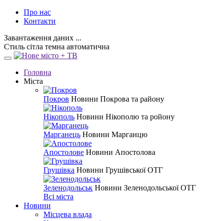
Про нас
Контакти
Завантаження даних ...
Стиль
сітла
темна
автоматична
Головна
Міста
Покров
Новини Покрова та району
Нікополь
Новини Нікополю та ройону
Марганець
Новини Марганцю
Апостолове
Новини Апостолова
Грушівка
Новини Грушівської ОТГ
Зеленодольськ
Новини Зеленодольської ОТГ
Всі міста
Новини
Місцева влада