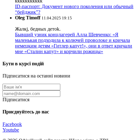
ккккккккккк
ID-паспорт: Документ нового поколения или обычный
“бейджик”?
Oleg Timoff
11.04.2025 19:15
Жалкj, бедных детok.
Бывший узник концлагерей Алла Шевченко: «Я
маленькая подходила к колючей проволоке и кричала
немецким детям «Гитлер капут!», они в ответ кричали
мне «Сталин капут» и корчили рожицы»
Бути в курсі подій
Підписатися на останні новини
Підписатися
Приєднуйтесь до нас
Facebook
Youtube