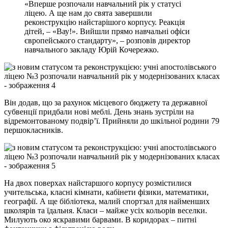
«Вперше розпочали навчальний рік у статусі
ліцею. А ще нам до свята завершили
реконструкцію найстарішого корпусу. Реакція
дітей, – «Вау!». Вийшли прямо навчальні офіси
європейського стандарту», – розповів директор
навчального закладу Юрій Кочережко.
Він додав, що за рахунок місцевого бюджету та державної
субвенції придбали нові меблі. День знань зустріли на
відремонтованому подвір’ї. Прийняли до шкільної родини 79
першокласників.
На двох поверхах найстаршого корпусу розмістилися
учительська, класні кімнати, кабінети фізики, математики,
географії. А ще бібліотека, малий спортзал для найменших
школярів та їдальня. Класи – майже усіх кольорів веселки.
Милують око яскравими барвами. В коридорах – питні