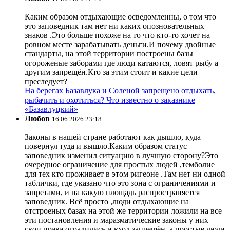
Каким образом отдыхающие осведомленны, о том что
это заповедник там нет ни каких опозновательных
знаков .Это больше похоже на то что кто-то хочет на
ровном месте зарабатывать деньги.И почему двойные
стандарты, на этой территории построены базы
огороженые заборами где люди катаются, ловят рыбу а
другим запрещён.Кто за этим стоит и какие цели
преследует?
На берегах Базавлука и Соленой запрещено отдыхать,
рыбачить и охотиться? Что известно о заказнике
«Базавлуцкий»
Любов
16.06.2026 23:18
Законы в нашей стране работают как дышло, куда
повернул туда и вышло.Каким образом статус
заповедник изменил ситуацию в лучшую сторону?Это
очередное ограничение для простых людей ,темболие
для тех кто проживает в этом ригеоне .Там нет ни одной
таблички, где указано что это зона с ограничениями и
запретами, и на какую площадь распространяется
заповедник. Всё просто ,люди отдыхающие на
отстроеных базах на этой же территории ложили на все
эти постановления и маразматические законы у них
свои права оградились и вход запрещён, а простые люди