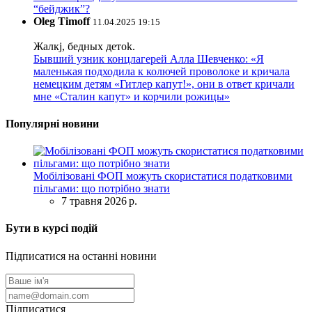
“бейджик”?
Oleg Timoff
11.04.2025 19:15
Жалкj, бедных детok.
Бывший узник концлагерей Алла Шевченко: «Я
маленькая подходила к колючей проволоке и кричала
немецким детям «Гитлер капут!», они в ответ кричали
мне «Сталин капут» и корчили рожицы»
Популярні новини
Мобілізовані ФОП можуть скористатися податковими
пільгами: що потрібно знати
7 травня 2026 р.
Бути в курсі подій
Підписатися на останні новини
Підписатися