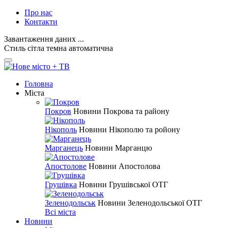
Про нас
Контакти
Завантаження даних ...
Стиль
сітла
темна
автоматична
Головна
Міста
Покров
Новини Покрова та району
Нікополь
Новини Нікополю та ройону
Марганець
Новини Марганцю
Апостолове
Новини Апостолова
Грушівка
Новини Грушівської ОТГ
Зеленодольськ
Новини Зеленодольської ОТГ
Всі міста
Новини