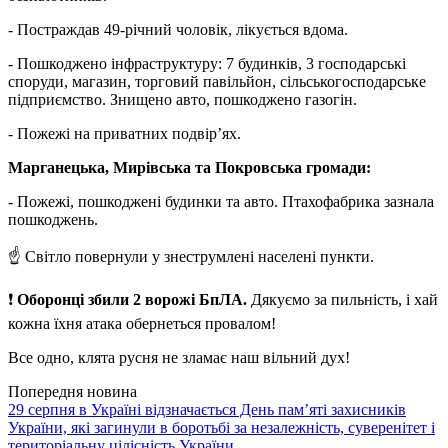
- Постраждав 49-річний чоловік, лікується вдома.
- Пошкоджено інфраструктуру: 7 будинків, 3 господарські
споруди, магазин, торговий павільйон, сільськогосподарське
підприємство. Знищено авто, пошкоджено газогін.
- Пожежі на приватних подвір’ях.
Марганецька, Мирівська та Покровська громади:
- Пожежі, пошкоджені будинки та авто. Птахофабрика зазнала
пошкоджень.
☝️ Світло повернули у знеструмлені населені пункти.
❗
Оборонці збили 2 ворожі БпЛА.
Дякуємо за пильність, і хай
кожна їхня атака обернеться провалом!
Все одно, клята русня не зламає наш вільний дух!
Попередня новина
29 серпня в Україні відзначається День пам’яті захисників
України, які загинули в боротьбі за незалежність, суверенітет і
територіальну цілісність України.