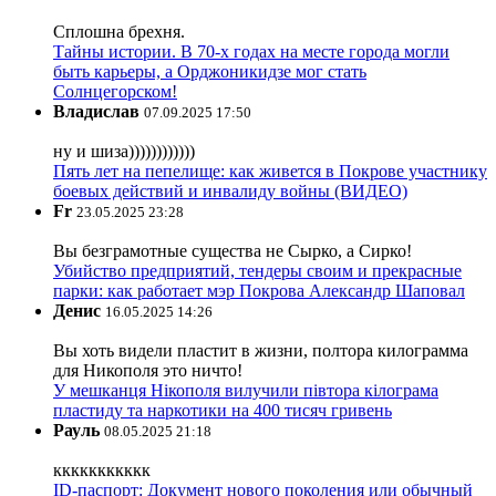
Сплошна брехня.
Тайны истории. В 70-х годах на месте города могли
быть карьеры, а Орджоникидзе мог стать
Солнцегорском!
Владислав
07.09.2025 17:50
ну и шиза))))))))))))
Пять лет на пепелище: как живется в Покрове участнику
боевых действий и инвалиду войны (ВИДЕО)
Fr
23.05.2025 23:28
Вы безграмотные существа не Сырко, а Сирко!
Убийство предприятий, тендеры своим и прекрасные
парки: как работает мэр Покрова Александр Шаповал
Денис
16.05.2025 14:26
Вы хоть видели пластит в жизни, полтора килограмма
для Никополя это ничто!
У мешканця Нікополя вилучили півтора кілограма
пластиду та наркотики на 400 тисяч гривень
Рауль
08.05.2025 21:18
ккккккккккк
ID-паспорт: Документ нового поколения или обычный