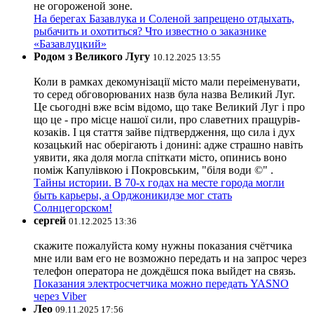
не огороженой зоне.
На берегах Базавлука и Соленой запрещено отдыхать,
рыбачить и охотиться? Что известно о заказнике
«Базавлуцкий»
Родом з Великого Лугу
10.12.2025 13:55
Коли в рамках декомунізації місто мали переіменувати,
то серед обговорюваних назв була назва Великий Луг.
Це сьогодні вже всім відомо, що таке Великий Луг і про
що це - про місце нашої сили, про славетних пращурів-
козаків. І ця стаття зайве підтвердження, що сила і дух
козацький нас оберігають і донині: адже страшно навіть
уявити, яка доля могла спіткати місто, опинись воно
поміж Капулівкою і Покровським, "біля води ©" .
Тайны истории. В 70-х годах на месте города могли
быть карьеры, а Орджоникидзе мог стать
Солнцегорском!
сергей
01.12.2025 13:36
скажите пожалуйста кому нужны показания счётчика
мне или вам его не возможно передать и на запрос через
телефон оператора не дождёшся пока выйдет на связь.
Показания электросчетчика можно передать YASNO
через Viber
Лео
09.11.2025 17:56