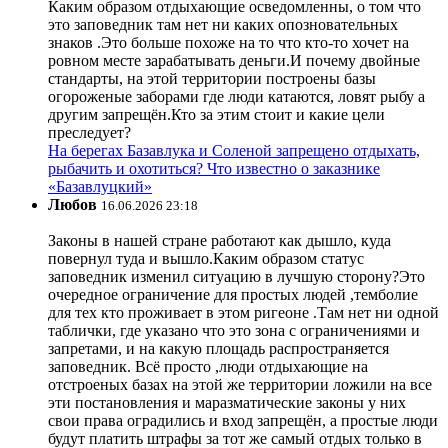
Каким образом отдыхающие осведомленны, о том что
это заповедник там нет ни каких опозновательных
знаков .Это больше похоже на то что кто-то хочет на
ровном месте зарабатывать деньги.И почему двойные
стандарты, на этой территории построены базы
огороженые заборами где люди катаются, ловят рыбу а
другим запрещён.Кто за этим стоит и какие цели
преследует?
На берегах Базавлука и Соленой запрещено отдыхать,
рыбачить и охотиться? Что известно о заказнике
«Базавлуцкий»
Любов
16.06.2026 23:18
Законы в нашей стране работают как дышло, куда
повернул туда и вышло.Каким образом статус
заповедник изменил ситуацию в лучшую сторону?Это
очередное ограничение для простых людей ,темболие
для тех кто проживает в этом ригеоне .Там нет ни одной
таблички, где указано что это зона с ограничениями и
запретами, и на какую площадь распространяется
заповедник. Всё просто ,люди отдыхающие на
отстроеных базах на этой же территории ложили на все
эти постановления и маразматические законы у них
свои права оградились и вход запрещён, а простые люди
будут платить штрафы за тот же самый отдых только в