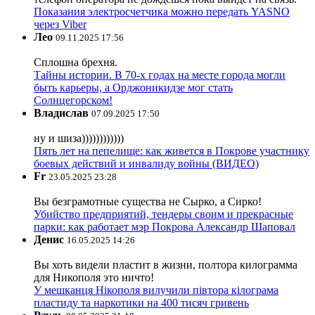
Показания электросчетчика можно передать YASNO
через Viber
Лео
09.11.2025 17:56
Сплошна брехня.
Тайны истории. В 70-х годах на месте города могли
быть карьеры, а Орджоникидзе мог стать
Солнцегорском!
Владислав
07.09.2025 17:50
ну и шиза))))))))))))
Пять лет на пепелище: как живется в Покрове участнику
боевых действий и инвалиду войны (ВИДЕО)
Fr
23.05.2025 23:28
Вы безграмотные существа не Сырко, а Сирко!
Убийство предприятий, тендеры своим и прекрасные
парки: как работает мэр Покрова Александр Шаповал
Денис
16.05.2025 14:26
Вы хоть видели пластит в жизни, полтора килограмма
для Никополя это ничто!
У мешканця Нікополя вилучили півтора кілограма
пластиду та наркотики на 400 тисяч гривень