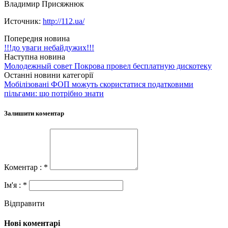
Владимир Присяжнюк
Источник:
http://112.ua/
Попередня новина
!!!до уваги небайдужих!!!
Наступна новина
Молодежный совет Покрова провел бесплатную дискотеку
Останні новини категорії
Мобілізовані ФОП можуть скористатися податковими
пільгами: що потрібно знати
Залишити коментар
Коментар : *
Ім'я : *
Відправити
Нові коментарі