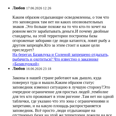
Любов
17.06.2026 12:26
Каким образом отдыхающие осведомленны, о том что
это заповедник там нет ни каких опозновательных
знаков .Это больше похоже на то что кто-то хочет на
ровном месте зарабатывать деньги.И почему двойные
стандарты, на этой территории построены базы
огороженые заборами где люди катаются, ловят рыбу а
другим запрещён.Кто за этим стоит и какие цели
преследует?
На берегах Базавлука и Соленой запрещено отдыхать,
рыбачить и охотиться? Что известно о заказнике
«Базавлуцкий»
Любов
16.06.2026 23:18
Законы в нашей стране работают как дышло, куда
повернул туда и вышло.Каким образом статус
заповедник изменил ситуацию в лучшую сторону?Это
очередное ограничение для простых людей ,темболие
для тех кто проживает в этом ригеоне .Там нет ни одной
таблички, где указано что это зона с ограничениями и
запретами, и на какую площадь распространяется
заповедник. Всё просто ,люди отдыхающие на
отстроеных базах на этой же территории ложили на все