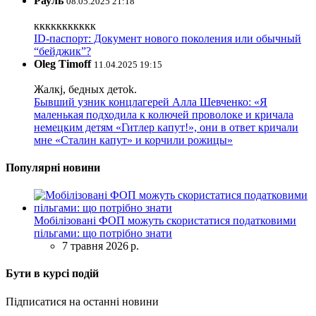
Рауль
08.05.2025 21:18
ккккккккккк
ID-паспорт: Документ нового поколения или обычный
“бейджик”?
Oleg Timoff
11.04.2025 19:15
Жалкj, бедных детok.
Бывший узник концлагерей Алла Шевченко: «Я
маленькая подходила к колючей проволоке и кричала
немецким детям «Гитлер капут!», они в ответ кричали
мне «Сталин капут» и корчили рожицы»
Популярні новини
Мобілізовані ФОП можуть скористатися податковими
пільгами: що потрібно знати
7 травня 2026 р.
Бути в курсі подій
Підписатися на останні новини