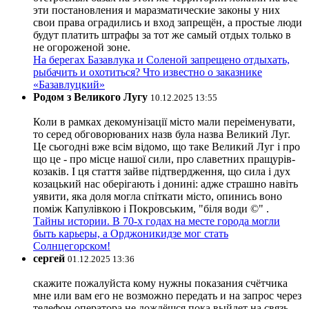
эти постановления и маразматические законы у них
свои права оградились и вход запрещён, а простые люди
будут платить штрафы за тот же самый отдых только в
не огороженой зоне.
На берегах Базавлука и Соленой запрещено отдыхать,
рыбачить и охотиться? Что известно о заказнике
«Базавлуцкий»
Родом з Великого Лугу
10.12.2025 13:55
Коли в рамках декомунізації місто мали переіменувати,
то серед обговорюваних назв була назва Великий Луг.
Це сьогодні вже всім відомо, що таке Великий Луг і про
що це - про місце нашої сили, про славетних пращурів-
козаків. І ця стаття зайве підтвердження, що сила і дух
козацький нас оберігають і донині: адже страшно навіть
уявити, яка доля могла спіткати місто, опинись воно
поміж Капулівкою і Покровським, "біля води ©" .
Тайны истории. В 70-х годах на месте города могли
быть карьеры, а Орджоникидзе мог стать
Солнцегорском!
сергей
01.12.2025 13:36
скажите пожалуйста кому нужны показания счётчика
мне или вам его не возможно передать и на запрос через
телефон оператора не дождёшся пока выйдет на связь.