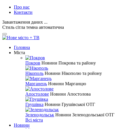
Про нас
Контакти
Завантаження даних ...
Стиль
сітла
темна
автоматична
Головна
Міста
Покров
Новини Покрова та району
Нікополь
Новини Нікополю та ройону
Марганець
Новини Марганцю
Апостолове
Новини Апостолова
Грушівка
Новини Грушівської ОТГ
Зеленодольськ
Новини Зеленодольської ОТГ
Всі міста
Новини