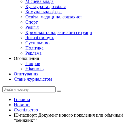
Місцева влада
Культура та дозвілля
Комунальна сфера
Освіта, медицина, соцзахист
Спорт
Релігія
Кримінал та надзвичайні ситуації
Читачі пишуть
Суспільство
Політика
Реклама
Оголошення
Покров
Нікополь
Опитування
Стань журналістом
Головна
Новини
Суспільство
ID-паспорт: Документ нового поколения или обычный
“бейджик”?