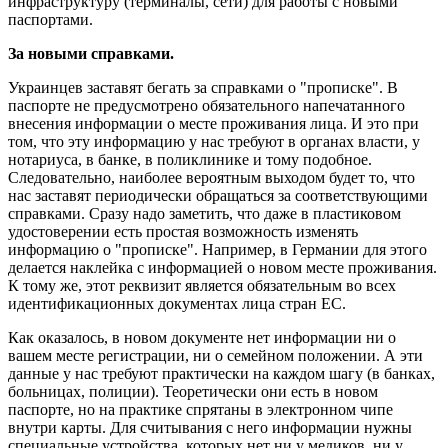
инфраструктуру (терминалы, сети) для работы с новыми
паспортами.
За новыми справками.
Украинцев заставят бегать за справками о "прописке". В
паспорте не предусмотрено обязательного напечатанного
внесения информации о месте проживания лица. И это при
том, что эту информацию у нас требуют в органах власти, у
нотариуса, в банке, в поликлинике и тому подобное.
Следовательно, наиболее вероятным выходом будет то, что
нас заставят периодически обращаться за соответствующими
справками. Сразу надо заметить, что даже в пластиковом
удостоверении есть простая возможность изменять
информацию о "прописке". Например, в Германии для этого
делается наклейка с информацией о новом месте проживания.
К тому же, этот реквизит является обязательным во всех
идентификационных документах лица стран ЕС.
Как оказалось, в новом документе нет информации ни о
вашем месте регистрации, ни о семейном положении. А эти
данные у нас требуют практически на каждом шагу (в банках,
больницах, полиции). Теоретически они есть в новом
паспорте, но на практике спрятаны в электронном чипе
внутри карты. Для считывания с него информации нужны
специальные устройства, которых нет ни у медиков, ни у