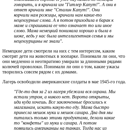
говорить, и я кричала им "Гитлер Капут!". А они в
ответ кричали мне "Сталин Капут!". Они
корчили нам рожицы, кричали нам какие-то
нецензурные слова. А я потом приходила в барак к
маме и спрашивала ее что означает то или иное
слово. Мама немецкий понимала хорошо и была в
шоке, ведь у нас была интеллигентная семья и мы
нецензурщины не знали".
Немецкие дети смотрели на них с тем интересом, каким
смотрят дети на животных в зоопарке. Понимали ли они, что
они медленно и неотвратимо умирали за длинными рядами
колючей проволоки. Понимали ли они о том, какие ужасы
творились совсем рядом с их домами.
Лагерь освободили американские солдаты в мае 1945-го года.
"Где-то дня за 2 из лагеря убежала вся охрана. Мы
встали утром, а никого нет. Ворота открыты,
иди куда хочешь. Все заключенные бросились к
магазинам, искать какую-то еду. Мама быстро
принесла мешок муки и мешок сахара. Два дня мы
питались только этими продуктами, делали какие
то "конфеты" из муки и сахара. А потом
появились американцы на танках. Тогда нас из