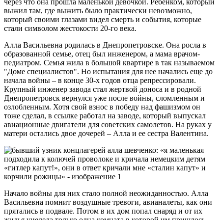
через что она прошла маленькой девочкой. Ребенком, который
выжил там, где выжить было практически невозможно,
который своими глазами видел смерть и события, которые
стали символом жестокости 20-го века.
Алла Васильевна родилась в Днепропетровске. Она росла в
образованной семье, отец был инженером, а мама врачом-
педиатром. Семья жила в большой квартире в так называемом
"Доме специалистов". Но испытания для нее начались еще до
начала войны – в конце 30-х годов отца репрессировали.
Крупный инженер завода стал жертвой доноса и в родной
Днепропетровск вернулся уже после войны, сломленным и
озлобленным. Хотя свой взнос в победу над фашизмом он
тоже сделал, в ссылке работал на заводе, который выпускал
авиационные двигатели для советских самолетов. На руках у
матери остались двое дочерей – Алла и ее сестра Валентина.
Начало войны для них стало полной неожиданностью. Алла
Васильевна помнит воздушные тревоги, авианалеты, как они
прятались в подвале. Потом в их дом попал снаряд и от их
жилья уцелела только одна комната в которой им пришлось