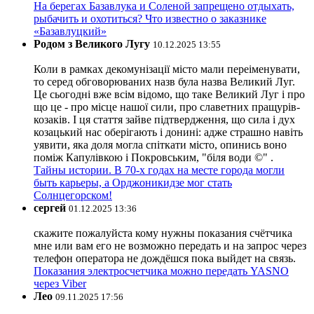
На берегах Базавлука и Соленой запрещено отдыхать,
рыбачить и охотиться? Что известно о заказнике
«Базавлуцкий»
Родом з Великого Лугу
10.12.2025 13:55
Коли в рамках декомунізації місто мали переіменувати,
то серед обговорюваних назв була назва Великий Луг.
Це сьогодні вже всім відомо, що таке Великий Луг і про
що це - про місце нашої сили, про славетних пращурів-
козаків. І ця стаття зайве підтвердження, що сила і дух
козацький нас оберігають і донині: адже страшно навіть
уявити, яка доля могла спіткати місто, опинись воно
поміж Капулівкою і Покровським, "біля води ©" .
Тайны истории. В 70-х годах на месте города могли
быть карьеры, а Орджоникидзе мог стать
Солнцегорском!
сергей
01.12.2025 13:36
скажите пожалуйста кому нужны показания счётчика
мне или вам его не возможно передать и на запрос через
телефон оператора не дождёшся пока выйдет на связь.
Показания электросчетчика можно передать YASNO
через Viber
Лео
09.11.2025 17:56