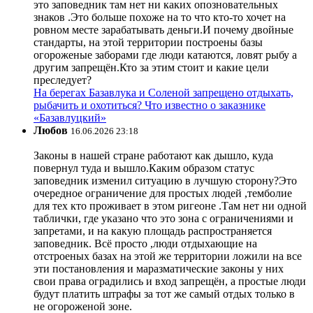
это заповедник там нет ни каких опозновательных
знаков .Это больше похоже на то что кто-то хочет на
ровном месте зарабатывать деньги.И почему двойные
стандарты, на этой территории построены базы
огороженые заборами где люди катаются, ловят рыбу а
другим запрещён.Кто за этим стоит и какие цели
преследует?
На берегах Базавлука и Соленой запрещено отдыхать,
рыбачить и охотиться? Что известно о заказнике
«Базавлуцкий»
Любов
16.06.2026 23:18
Законы в нашей стране работают как дышло, куда
повернул туда и вышло.Каким образом статус
заповедник изменил ситуацию в лучшую сторону?Это
очередное ограничение для простых людей ,темболие
для тех кто проживает в этом ригеоне .Там нет ни одной
таблички, где указано что это зона с ограничениями и
запретами, и на какую площадь распространяется
заповедник. Всё просто ,люди отдыхающие на
отстроеных базах на этой же территории ложили на все
эти постановления и маразматические законы у них
свои права оградились и вход запрещён, а простые люди
будут платить штрафы за тот же самый отдых только в
не огороженой зоне.