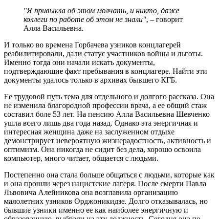
"Я привыкла об этом молчать, и никто, даже
коллеги по работе об этом не знали"
, – говорит
Алла Васильевна.
И только во времена Горбачева узников концлагерей
реабилитировали, дали статус участников войны и льготы.
Именно тогда они начали искать документы,
подтверждающие факт пребывания в концлагере. Найти эти
документы удалось только в архивах бывшего КГБ.
Ее трудовой путь тема для отдельного и долгого рассказа. Она
не изменила благородной профессии врача, а ее общий стаж
составил боле 53 лет. На пенсию Алла Васильевна Шевченко
ушла всего лишь два года назад. Однако эта энергичная и
интересная женщина даже на заслуженном отдыхе
демонстрирует невероятную жизнерадостность, активность и
оптимизм. Она никогда не сидит без дела, хорошо освоила
компьютер, много читает, общается с людьми.
Постепенно она стала больше общаться с людьми, которые как
и она прошли через нацистские лагеря. После смерти Павла
Львовича Алейникова она возглавила организацию
малолетних узников Орджоникидзе. Долго отказывалась, но
бывшие узники именно ее как наиболее энергичную и
образованную выбрали на эту должность. Сегодня она по-