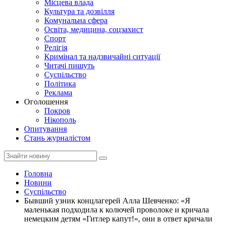
Місцева влада
Культура та дозвілля
Комунальна сфера
Освіта, медицина, соцзахист
Спорт
Релігія
Кримінал та надзвичайні ситуації
Читачі пишуть
Суспільство
Політика
Реклама
Оголошення
Покров
Нікополь
Опитування
Стань журналістом
Головна
Новини
Суспільство
Бывший узник концлагерей Алла Шевченко: «Я
маленькая подходила к колючей проволоке и кричала
немецким детям «Гитлер капут!», они в ответ кричали