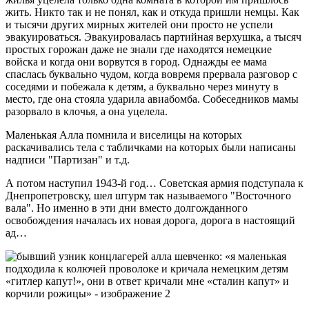
жить. Никто так и не понял, как и откуда пришли немцы. Как
и тысячи других мирных жителей они просто не успели
эвакуироваться. Эвакуировалась партийная верхушка, а тысяч
простых горожан даже не знали где находятся немецкие
войска и когда они ворвутся в город. Однажды ее мама
спаслась буквально чудом, когда вовремя прервала разговор с
соседями и побежала к детям, а буквально через минуту в
место, где она стояла ударила авиабомба. Собеседников мамы
разорвало в клочья, а она уцелела.
Маленькая Алла помнила и виселицы на которых
раскачивались тела с табличками на которых были написаны
надписи "Партизан" и т.д.
А потом наступил 1943-й год… Советская армия подступала к
Днепропетровску, шел штурм так называемого "Восточного
вала". Но именно в эти дни вместо долгожданного
освобождения началась их новая дорога, дорога в настоящий
ад…