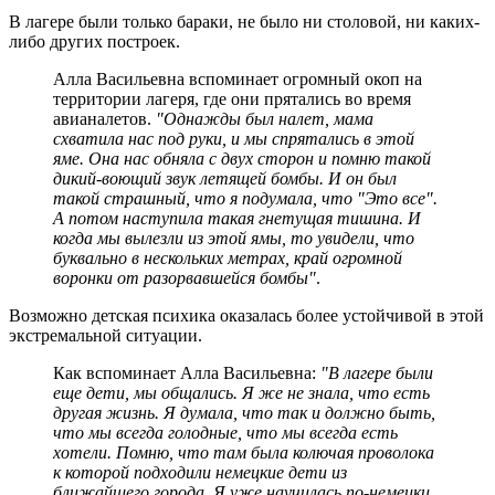
В лагере были только бараки, не было ни столовой, ни каких-
либо других построек.
Алла Васильевна вспоминает огромный окоп на
территории лагеря, где они прятались во время
авианалетов.
"Однажды был налет, мама
схватила нас под руки, и мы спрятались в этой
яме. Она нас обняла с двух сторон и помню такой
дикий-воющий звук летящей бомбы. И он был
такой страшный, что я подумала, что "Это все".
А потом наступила такая гнетущая тишина. И
когда мы вылезли из этой ямы, то увидели, что
буквально в нескольких метрах, край огромной
воронки от разорвавшейся бомбы"
.
Возможно детская психика оказалась более устойчивой в этой
экстремальной ситуации.
Как вспоминает Алла Васильевна:
"В лагере были
еще дети, мы общались. Я же не знала, что есть
другая жизнь. Я думала, что так и должно быть,
что мы всегда голодные, что мы всегда есть
хотели. Помню, что там была колючая проволока
к которой подходили немецкие дети из
ближайшего города. Я уже научилась по-немецки