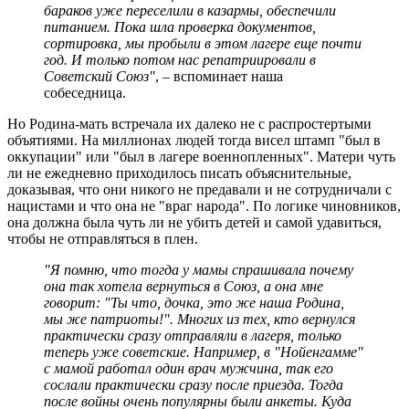
бараков уже переселили в казармы, обеспечили
питанием. Пока шла проверка документов,
сортировка, мы пробыли в этом лагере еще почти
год. И только потом нас репатриировали в
Советский Союз"
, – вспоминает наша
собеседница.
Но Родина-мать встречала их далеко не с распростертыми
объятиями. На миллионах людей тогда висел штамп "был в
оккупации" или "был в лагере военнопленных". Матери чуть
ли не ежедневно приходилось писать объяснительные,
доказывая, что они никого не предавали и не сотрудничали с
нацистами и что она не "враг народа". По логике чиновников,
она должна была чуть ли не убить детей и самой удавиться,
чтобы не отправляться в плен.
"Я помню, что тогда у мамы спрашивала почему
она так хотела вернуться в Союз, а она мне
говорит: "Ты что, дочка, это же наша Родина,
мы же патриоты!". Многих из тех, кто вернулся
практически сразу отправляли в лагеря, только
теперь уже советские. Например, в "Нойенгамме"
с мамой работал один врач мужчина, так его
сослали практически сразу после приезда. Тогда
после войны очень популярны были анкеты. Куда