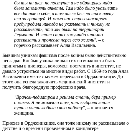
бы ты ни шел, не поступал и не обращался надо
было заполнять анкеты. Там надо было указывать
все данные о себе, в том числе был ли ты в плену
или за границей. И мама нас строго-настрого
предупредила никогда не указывать и никому не
рассказывать, что мы были на территории
Германии. И этот страх кому-либо что-то
рассказать я пронесла через всю жизнь"
, – с
горечью рассказывает Алла Васильевна.
Бывшим узникам фашизма после войны было действительно
несладко. Клеймо узника лишало их возможности быть
принятым в пионеры, комсомол, поступить в институт, не
давало устроиться на многие виды работ. С 1969-го года Алла
Васильевна вместе с мужем переехала в Орджоникидзе. До
этого она успела закончить медицинский институт и
получить благородную профессию врача.
"Врачом-педиатром я решила стать, беря пример
с мамы. Я не жалею о том, что выбрала этот
путь и очень любила свою работу"
, – признается
женщина.
Приехав в Орджоникидзе, она тоже никому не рассказывала о
детстве и о времени проведенном в концлагере.