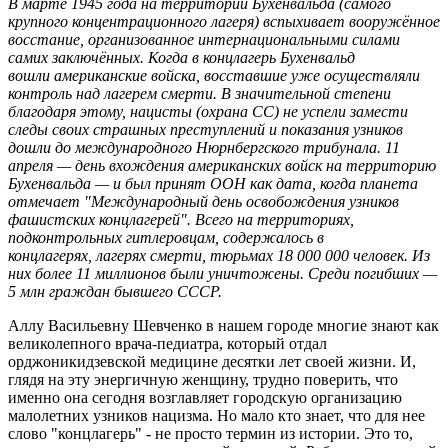
В марте 1945 года на территории Бухенвальда (самого
крупного концентрационного лагеря) вспыхивает вооружённое
восстание, организованное интернациональными силами
самих заключённых. Когда в концлагерь Бухенвальд
вошли американские войска, восставшие уже осуществляли
контроль над лагерем смерти. В значительной степени
благодаря этому, нацисты (охрана СС) не успели замести
следы своих страшных преступлений и показания узников
дошли до международного Нюрнбергского трибунала. 11
апреля — день вхождения американских войск на территорию
Бухенвальда — и был принят ООН как дата, когда планета
отмечает "Международный день освобождения узников
фашистских концлагерей". Всего на территориях,
подконтрольных гитлеровцам, содержалось в
концлагерях, лагерях смерти, тюрьмах 18 000 000 человек. Из
них более 11 миллионов были уничтожены. Среди погибших —
5 млн граждан бывшего СССР.
Аллу Васильевну Шевченко в нашем городе многие знают как
великолепного врача-педиатра, который отдал
орджоникидзевской медицине десятки лет своей жизни. И,
глядя на эту энергичную женщину, трудно поверить, что
именно она сегодня возглавляет городскую организацию
малолетних узников нацизма. Но мало кто знает, что для нее
слово "концлагерь" - не просто термин из истории. Это то,