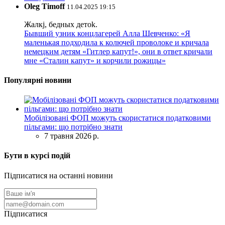
Oleg Timoff
11.04.2025 19:15
Жалкj, бедных детok.
Бывший узник концлагерей Алла Шевченко: «Я
маленькая подходила к колючей проволоке и кричала
немецким детям «Гитлер капут!», они в ответ кричали
мне «Сталин капут» и корчили рожицы»
Популярні новини
Мобілізовані ФОП можуть скористатися податковими
пільгами: що потрібно знати
7 травня 2026 р.
Бути в курсі подій
Підписатися на останні новини
Підписатися