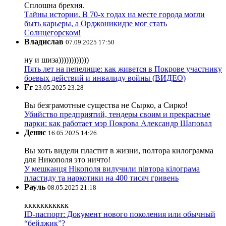
Сплошна брехня.
Тайны истории. В 70-х годах на месте города могли
быть карьеры, а Орджоникидзе мог стать
Солнцегорском!
Владислав
07.09.2025 17:50
ну и шиза))))))))))))
Пять лет на пепелище: как живется в Покрове участнику
боевых действий и инвалиду войны (ВИДЕО)
Fr
23.05.2025 23:28
Вы безграмотные существа не Сырко, а Сирко!
Убийство предприятий, тендеры своим и прекрасные
парки: как работает мэр Покрова Александр Шаповал
Денис
16.05.2025 14:26
Вы хоть видели пластит в жизни, полтора килограмма
для Никополя это ничто!
У мешканця Нікополя вилучили півтора кілограма
пластиду та наркотики на 400 тисяч гривень
Рауль
08.05.2025 21:18
ккккккккккк
ID-паспорт: Документ нового поколения или обычный
“бейджик”?