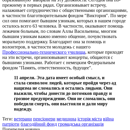
прежнему в первых рядах. Организовывает встречу,
налаживает сотрудничество с общественными организациями,
в частности благотворительным фондом "Виктория". По мере
сил они помогают бывшим узникам, которых в нашем городе
осталось всего 63 человека. В частности, оказывают помощь
лежачим больным, по словам Аллы Васильевны, многим
бывшим узникам важно именно общение, почувствовать
моральную поддержку. Благодарит она за помощь и
волонтеров, в частности молодежь с нашего
Профессионально-технического училища
, которые приходят
на эти встречи, организовывают концерты, общаются с
бывшими узниками. Работает с немецким Федеральным
фондом "Память, ответственность, будущее".
11 апреля. Эта дата имеет особый смысл, и
стала символом людей, которые пройдя через ад
нацизма не сломались и остались людьми. Они
выжили, чтобы донести до потомков правду и
грозное предупреждение. Они не сломались, они
победили смерть, они выстояли и дали миру
надежду.
Теги:
ветерани
пенсіонери
медицина
історія міста
війна
патріоти
благодійний фонд
громадська організація
Попередня новина