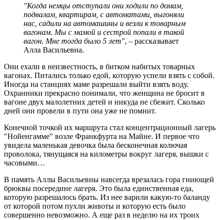
"Когда немцы отступали они ходили по домам,
подвалам, квартирам, с автоматами, выгоняли
нас, садили на автомашины и везли к товарным
вагонам. Мы с мамой и сестрой попали в такой
вагон. Мне тогда было 5 лет"
, – рассказывает
Алла Васильевна.
Они ехали в неизвестность, в битком набитых товарных
вагонах. Питались только едой, которую успели взять с собой.
Иногда на станциях маме разрешали выйти взять воду.
Охранники прекрасно понимали, что женщина не бросит в
вагоне двух малолетних детей и никуда не сбежит. Сколько
дней они провели в пути она уже не помнит.
Конечной точкой их маршрута стал концентрационный лагерь
"Нойенгамме" возле Франкфурта на Майне. И первое что
увидела маленькая девочка была бесконечная колючая
проволока, тянущаяся на километры вокруг лагеря, вышки с
часовыми…
В память Аллы Васильевны навсегда врезалась гора гниющей
брюквы посередине лагеря. Это была единственная еда,
которую разрешалось брать. Из нее варили какую-то баланду
от которой потом пухли животы и которую есть было
совершенно невозможно. А еще раз в неделю на их троих