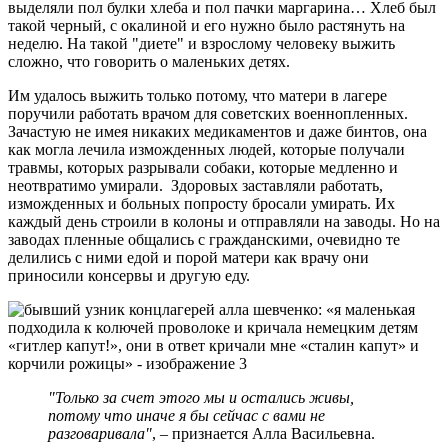
выделяли пол булки хлеба и пол пачки маргарина… Хлеб был
такой черный, с окалиной и его нужно было растянуть на
неделю. На такой "диете" и взрослому человеку выжить
сложно, что говорить о маленьких детях.
Им удалось выжить только потому, что матери в лагере
поручили работать врачом для советских военнопленных.
Зачастую не имея никаких медикаментов и даже бинтов, она
как могла лечила изможденных людей, которые получали
травмы, которых разрывали собаки, которые медленно и
неотвратимо умирали. Здоровых заставляли работать,
изможденных и больных попросту бросали умирать. Их
каждый день строили в колоны и отправляли на заводы. Но на
заводах пленные общались с гражданскими, очевидно те
делились с ними едой и порой матери как врачу они
приносили консервы и другую еду.
"Только за счет этого мы и остались живы,
потому что иначе я бы сейчас с вами не
разговаривала"
, – признается Алла Васильевна.