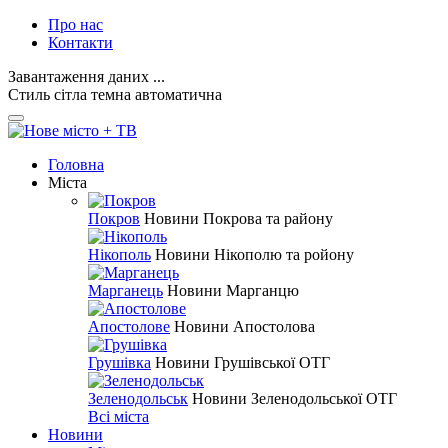
Про нас
Контакти
Завантаження даних ...
Стиль
сітла
темна
автоматична
Головна
Міста
Покров
Новини Покрова та району
Нікополь
Новини Нікополю та ройону
Марганець
Новини Марганцю
Апостолове
Новини Апостолова
Грушівка
Новини Грушівської ОТГ
Зеленодольськ
Новини Зеленодольської ОТГ
Всі міста
Новини