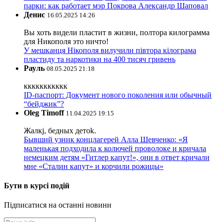
парки: как работает мэр Покрова Александр Шаповал
Денис
16.05.2025 14:26
Вы хоть видели пластит в жизни, полтора килограмма
для Никополя это ничто!
У мешканця Нікополя вилучили півтора кілограма
пластиду та наркотики на 400 тисяч гривень
Рауль
08.05.2025 21:18
ккккккккккк
ID-паспорт: Документ нового поколения или обычный
“бейджик”?
Oleg Timoff
11.04.2025 19:15
Жалкj, бедных детok.
Бывший узник концлагерей Алла Шевченко: «Я
маленькая подходила к колючей проволоке и кричала
немецким детям «Гитлер капут!», они в ответ кричали
мне «Сталин капут» и корчили рожицы»
Бути в курсі подій
Підписатися на останні новини