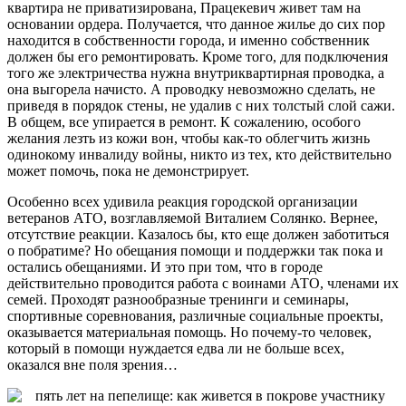
квартира не приватизирована, Працекевич живет там на
основании ордера. Получается, что данное жилье до сих пор
находится в собственности города, и именно собственник
должен бы его ремонтировать. Кроме того, для подключения
того же электричества нужна внутриквартирная проводка, а
она выгорела начисто. А проводку невозможно сделать, не
приведя в порядок стены, не удалив с них толстый слой сажи.
В общем, все упирается в ремонт. К сожалению, особого
желания лезть из кожи вон, чтобы как-то облегчить жизнь
одинокому инвалиду войны, никто из тех, кто действительно
может помочь, пока не демонстрирует.
Особенно всех удивила реакция городской организации
ветеранов АТО, возглавляемой Виталием Солянко. Вернее,
отсутствие реакции. Казалось бы, кто еще должен заботиться
о побратиме? Но обещания помощи и поддержки так пока и
остались обещаниями. И это при том, что в городе
действительно проводится работа с воинами АТО, членами их
семей. Проходят разнообразные тренинги и семинары,
спортивные соревнования, различные социальные проекты,
оказывается материальная помощь. Но почему-то человек,
который в помощи нуждается едва ли не больше всех,
оказался вне поля зрения…