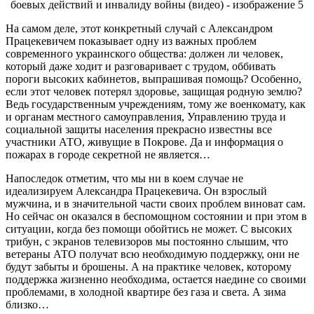
На самом деле, этот конкретный случай с Александром
Працекевичем показывает одну из важных проблем
современного украинского общества: должен ли человек,
который даже ходит и разговаривает с трудом, оббивать
пороги высоких кабинетов, выпрашивая помощь? Особенно,
если этот человек потерял здоровье, защищая родную землю?
Ведь государственным учреждениям, тому же военкомату, как
и органам местного самоуправления, Управлению труда и
социальной защиты населения прекрасно известны все
участники АТО, живущие в Покрове. Да и информация о
пожарах в городе секретной не является…
Напоследок отметим, что мы ни в коем случае не
идеализируем Александра Працекевича. Он взрослый
мужчина, и в значительной части своих проблем виноват сам.
Но сейчас он оказался в беспомощном состоянии и при этом в
ситуации, когда без помощи обойтись не может. С высоких
трибун, с экранов телевизоров мы постоянно слышим, что
ветераны АТО получат всю необходимую поддержку, они не
будут забыты и брошены. А на практике человек, которому
поддержка жизненно необходима, остается наедине со своими
проблемами, в холодной квартире без газа и света. А зима
близко…