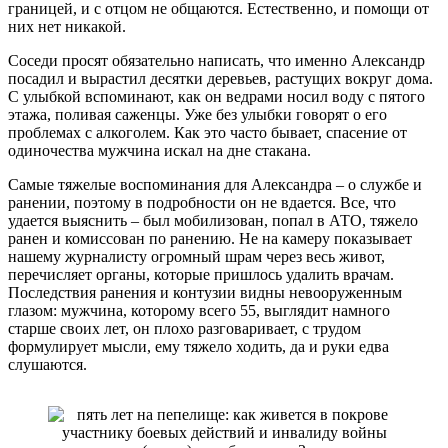
границей, и с отцом не общаются. Естественно, и помощи от
них нет никакой.
Соседи просят обязательно написать, что именно Александр
посадил и вырастил десятки деревьев, растущих вокруг дома.
С улыбкой вспоминают, как он ведрами носил воду с пятого
этажа, поливая саженцы. Уже без улыбки говорят о его
проблемах с алкоголем. Как это часто бывает, спасение от
одиночества мужчина искал на дне стакана.
Самые тяжелые воспоминания для Александра – о службе и
ранении, поэтому в подробности он не вдается. Все, что
удается выяснить – был мобилизован, попал в АТО, тяжело
ранен и комиссован по ранению. Не на камеру показывает
нашему журналисту огромный шрам через весь живот,
перечисляет органы, которые пришлось удалить врачам.
Последствия ранения и контузии видны невооруженным
глазом: мужчина, которому всего 55, выглядит намного
старше своих лет, он плохо разговаривает, с трудом
формулирует мысли, ему тяжело ходить, да и руки едва
слушаются.