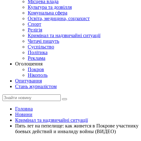
Місцева влада
Культура та дозвілля
Комунальна сфера
Освіта, медицина, соцзахист
Спорт
Релігія
Кримінал та надзвичайні ситуації
Читачі пишуть
Суспільство
Політика
Реклама
Оголошення
Покров
Нікополь
Опитування
Стань журналістом
Головна
Новини
Кримінал та надзвичайні ситуації
Пять лет на пепелище: как живется в Покрове участнику
боевых действий и инвалиду войны (ВИДЕО)