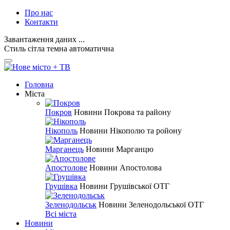
Про нас
Контакти
Завантаження даних ...
Стиль
сітла
темна
автоматична
Головна
Міста
Покров
Новини Покрова та району
Нікополь
Новини Нікополю та ройону
Марганець
Новини Марганцю
Апостолове
Новини Апостолова
Грушівка
Новини Грушівської ОТГ
Зеленодольськ
Новини Зеленодольської ОТГ
Всі міста
Новини