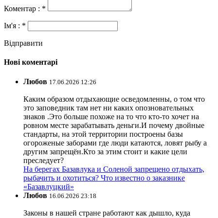
Коментар : *
Ім'я : *
Відправити
Нові коментарі
Любов
17.06.2026 12:26
Каким образом отдыхающие осведомленны, о том что
это заповедник там нет ни каких опозновательных
знаков .Это больше похоже на то что кто-то хочет на
ровном месте зарабатывать деньги.И почему двойные
стандарты, на этой территории построены базы
огороженые заборами где люди катаются, ловят рыбу а
другим запрещён.Кто за этим стоит и какие цели
преследует?
На берегах Базавлука и Соленой запрещено отдыхать,
рыбачить и охотиться? Что известно о заказнике
«Базавлуцкий»
Любов
16.06.2026 23:18
Законы в нашей стране работают как дышло, куда