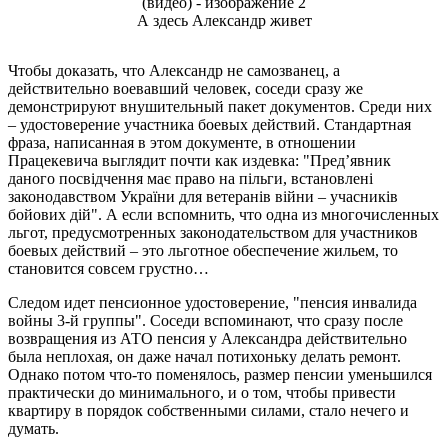
А здесь Александр живет
Чтобы доказать, что Александр не самозванец, а
действительно воевавший человек, соседи сразу же
демонстрируют внушительный пакет документов. Среди них
– удостоверение участника боевых действий. Стандартная
фраза, написанная в этом документе, в отношении
Працекевича выглядит почти как издевка: "Пред’явник
даного посвідчення має право на пільги, встановлені
законодавством України для ветеранів війни – учасників
бойових дій". А если вспомнить, что одна из многочисленных
льгот, предусмотренных законодательством для участников
боевых действий – это льготное обеспечение жильем, то
становится совсем грустно…
Следом идет пенсионное удостоверение, "пенсия инвалида
войны 3-й группы". Соседи вспоминают, что сразу после
возвращения из АТО пенсия у Александра действительно
была неплохая, он даже начал потихоньку делать ремонт.
Однако потом что-то поменялось, размер пенсии уменьшился
практически до минимального, и о том, чтобы привести
квартиру в порядок собственными силами, стало нечего и
думать.