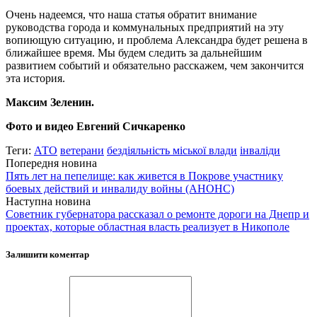
Очень надеемся, что наша статья обратит внимание
руководства города и коммунальных предприятий на эту
вопиющую ситуацию, и проблема Александра будет решена в
ближайшее время. Мы будем следить за дальнейшим
развитием событий и обязательно расскажем, чем закончится
эта история.
Максим Зеленин.
Фото и видео Евгений Сичкаренко
Теги:
АТО
ветерани
бездіяльність міської влади
інваліди
Попередня новина
Пять лет на пепелище: как живется в Покрове участнику
боевых действий и инвалиду войны (АНОНС)
Наступна новина
Советник губернатора рассказал о ремонте дороги на Днепр и
проектах, которые областная власть реализует в Никополе
Залишити коментар