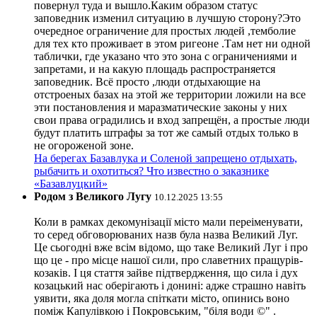
повернул туда и вышло.Каким образом статус
заповедник изменил ситуацию в лучшую сторону?Это
очередное ограничение для простых людей ,темболие
для тех кто проживает в этом ригеоне .Там нет ни одной
таблички, где указано что это зона с ограничениями и
запретами, и на какую площадь распространяется
заповедник. Всё просто ,люди отдыхающие на
отстроеных базах на этой же территории ложили на все
эти постановления и маразматические законы у них
свои права оградились и вход запрещён, а простые люди
будут платить штрафы за тот же самый отдых только в
не огороженой зоне.
На берегах Базавлука и Соленой запрещено отдыхать,
рыбачить и охотиться? Что известно о заказнике
«Базавлуцкий»
Родом з Великого Лугу
10.12.2025 13:55
Коли в рамках декомунізації місто мали переіменувати,
то серед обговорюваних назв була назва Великий Луг.
Це сьогодні вже всім відомо, що таке Великий Луг і про
що це - про місце нашої сили, про славетних пращурів-
козаків. І ця стаття зайве підтвердження, що сила і дух
козацький нас оберігають і донині: адже страшно навіть
уявити, яка доля могла спіткати місто, опинись воно
поміж Капулівкою і Покровським, "біля води ©" .