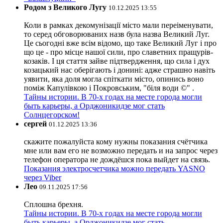
Родом з Великого Лугу
10.12.2025 13:55
Коли в рамках декомунізації місто мали переіменувати,
то серед обговорюваних назв була назва Великий Луг.
Це сьогодні вже всім відомо, що таке Великий Луг і про
що це - про місце нашої сили, про славетних пращурів-
козаків. І ця стаття зайве підтвердження, що сила і дух
козацький нас оберігають і донині: адже страшно навіть
уявити, яка доля могла спіткати місто, опинись воно
поміж Капулівкою і Покровським, "біля води ©" .
Тайны истории. В 70-х годах на месте города могли
быть карьеры, а Орджоникидзе мог стать
Солнцегорском!
сергей
01.12.2025 13:36
скажите пожалуйста кому нужны показания счётчика
мне или вам его не возможно передать и на запрос через
телефон оператора не дождёшся пока выйдет на связь.
Показания электросчетчика можно передать YASNO
через Viber
Лео
09.11.2025 17:56
Сплошна брехня.
Тайны истории. В 70-х годах на месте города могли
быть карьеры, а Орджоникидзе мог стать