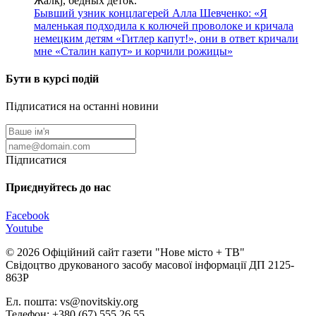
Жалкj, бедных детok.
Бывший узник концлагерей Алла Шевченко: «Я
маленькая подходила к колючей проволоке и кричала
немецким детям «Гитлер капут!», они в ответ кричали
мне «Сталин капут» и корчили рожицы»
Бути в курсі подій
Підписатися на останні новини
Підписатися
Приєднуйтесь до нас
Facebook
Youtube
© 2026 Офіційний сайт газети "Нове мiсто + ТВ"
Свідоцтво друкованого засобу масової інформації ДП 2125-
863Р
Ел. пошта: vs@novitskiy.org
Телефон: +380 (67) 555 26 55