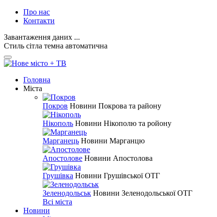
Про нас
Контакти
Завантаження даних ...
Стиль
сітла
темна
автоматична
Головна
Міста
Покров
Новини Покрова та району
Нікополь
Новини Нікополю та ройону
Марганець
Новини Марганцю
Апостолове
Новини Апостолова
Грушівка
Новини Грушівської ОТГ
Зеленодольськ
Новини Зеленодольської ОТГ
Всі міста
Новини