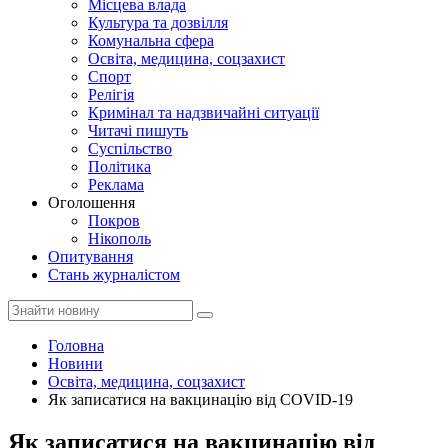
Місцева влада
Культура та дозвілля
Комунальна сфера
Освіта, медицина, соцзахист
Спорт
Релігія
Кримінал та надзвичайні ситуації
Читачі пишуть
Суспільство
Політика
Реклама
Оголошення
Покров
Нікополь
Опитування
Стань журналістом
Головна
Новини
Освіта, медицина, соцзахист
Як записатися на вакцинацію від COVID-19
Як записатися на вакцинацію від