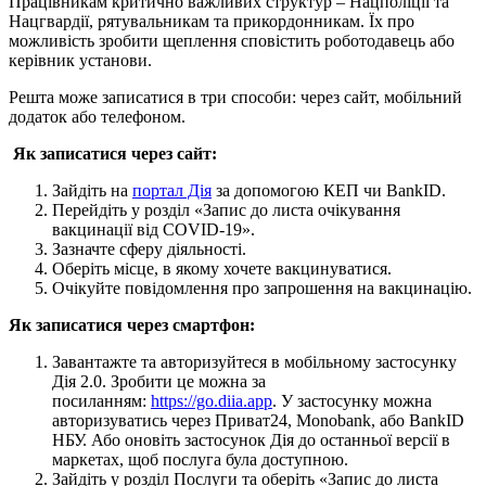
Працівникам критично важливих структур – Нацполіції та
Нацгвардії, рятувальникам та прикордонникам. Їх про
можливість зробити щеплення сповістить роботодавець або
керівник установи.
Решта може записатися в три способи: через сайт, мобільний
додаток або телефоном.
Як записатися через сайт:
Зайдіть на
портал Дія
за допомогою КЕП чи BankID.
Перейдіть у розділ «Запис до листа очікування
вакцинації від COVID-19».
Зазначте сферу діяльності.
Оберіть місце, в якому хочете вакцинуватися.
Очікуйте повідомлення про запрошення на вакцинацію.
Як записатися через смартфон:
Завантажте та авторизуйтеся в мобільному застосунку
Дія 2.0. Зробити це можна за
посиланням:
https://go.diia.app
. У застосунку можна
авторизуватись через Приват24, Monobank, або BankID
НБУ. Або оновіть застосунок Дія до останньої версії в
маркетах, щоб послуга була доступною.
Зайдіть у розділ Послуги та оберіть «Запис до листа