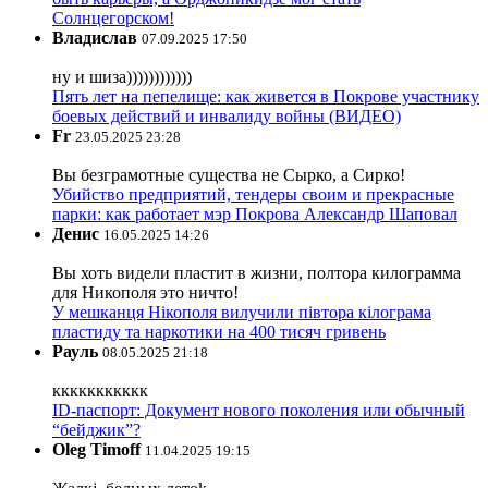
Солнцегорском!
Владислав
07.09.2025 17:50
ну и шиза))))))))))))
Пять лет на пепелище: как живется в Покрове участнику
боевых действий и инвалиду войны (ВИДЕО)
Fr
23.05.2025 23:28
Вы безграмотные существа не Сырко, а Сирко!
Убийство предприятий, тендеры своим и прекрасные
парки: как работает мэр Покрова Александр Шаповал
Денис
16.05.2025 14:26
Вы хоть видели пластит в жизни, полтора килограмма
для Никополя это ничто!
У мешканця Нікополя вилучили півтора кілограма
пластиду та наркотики на 400 тисяч гривень
Рауль
08.05.2025 21:18
ккккккккккк
ID-паспорт: Документ нового поколения или обычный
“бейджик”?
Oleg Timoff
11.04.2025 19:15