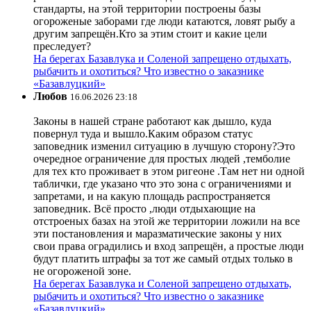
стандарты, на этой территории построены базы
огороженые заборами где люди катаются, ловят рыбу а
другим запрещён.Кто за этим стоит и какие цели
преследует?
На берегах Базавлука и Соленой запрещено отдыхать,
рыбачить и охотиться? Что известно о заказнике
«Базавлуцкий»
Любов
16.06.2026 23:18
Законы в нашей стране работают как дышло, куда
повернул туда и вышло.Каким образом статус
заповедник изменил ситуацию в лучшую сторону?Это
очередное ограничение для простых людей ,темболие
для тех кто проживает в этом ригеоне .Там нет ни одной
таблички, где указано что это зона с ограничениями и
запретами, и на какую площадь распространяется
заповедник. Всё просто ,люди отдыхающие на
отстроеных базах на этой же территории ложили на все
эти постановления и маразматические законы у них
свои права оградились и вход запрещён, а простые люди
будут платить штрафы за тот же самый отдых только в
не огороженой зоне.
На берегах Базавлука и Соленой запрещено отдыхать,
рыбачить и охотиться? Что известно о заказнике
«Базавлуцкий»