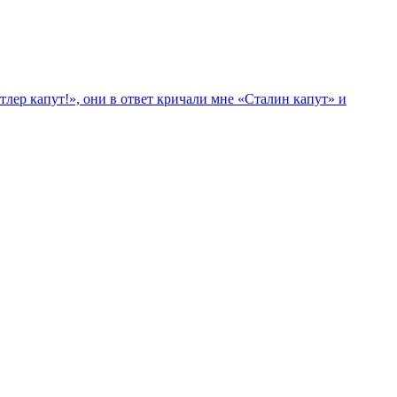
лер капут!», они в ответ кричали мне «Сталин капут» и