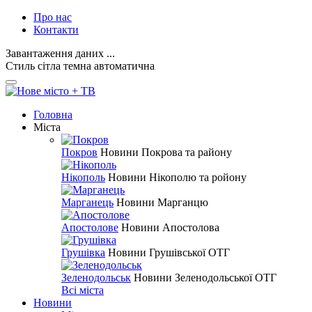
Про нас
Контакти
Завантаження даних ...
Стиль
сітла
темна
автоматична
Головна
Міста
Покров
Новини Покрова та району
Нікополь
Новини Нікополю та ройону
Марганець
Новини Марганцю
Апостолове
Новини Апостолова
Грушівка
Новини Грушівської ОТГ
Зеленодольськ
Новини Зеленодольської ОТГ
Всі міста
Новини