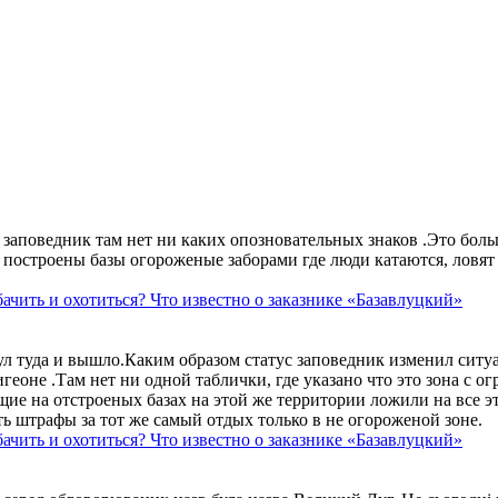
аповедник там нет ни каких опозновательных знаков .Это больше
построены базы огороженые заборами где люди катаются, ловят 
ачить и охотиться? Что известно о заказнике «Базавлуцкий»
ул туда и вышло.Каким образом статус заповедник изменил сит
геоне .Там нет ни одной таблички, где указано что это зона с 
ие на отстроеных базах на этой же территории ложили на все э
ть штрафы за тот же самый отдых только в не огороженой зоне.
ачить и охотиться? Что известно о заказнике «Базавлуцкий»