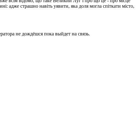
вже всім відомо, що таке Великий Луг і про що це - про місце
ині: адже страшно навіть уявити, яка доля могла спіткати місто,
ратора не дождёшся пока выйдет на связь.