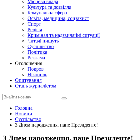
Місцева влада
Культура та дозвілля
Комунальна сфера
Освіта, медицина, соцзахист
Спорт
Релігія
Кримінал та надзвичайні ситуації
Читачі пишуть
Суспільство
Політика
Реклама
Оголошення
Покров
Нікополь
Опитування
Стань журналістом
Головна
Новини
Суспільство
З Днем народження, пане Президенте!
З Днем народження, пане Президенте!