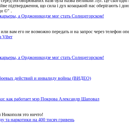
 серед обговорюваних назв була назва Великий Луг. Це сьогодні 
айве підтвердження, що сила і дух козацький нас оберігають і дон
и ©" .
 карьеры, а Орджоникидзе мог стать Солнцегорском!
ли вам его не возможно передать и на запрос через телефон опе
 Viber
 карьеры, а Орджоникидзе мог стать Солнцегорском!
у боевых действий и инвалиду войны (ВИДЕО)
ки: как работает мэр Покрова Александр Шаповал
я Никополя это ничто!
у та наркотики на 400 тисяч гривень