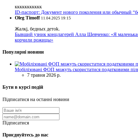
ккккккккккк
ID-паспорт: Документ нового поколения или обычный “
Oleg Timoff
11.04.2025 19:15
Жалкj, бедных детok.
Бывший узник концлагерей Алла Шевченко: «Я маленькая 
корчили рожицы»
Популярні новини
Мобілізовані ФОП можуть скористатися податковими піль
7 травня 2026 р.
Бути в курсі подій
Підписатися на останні новини
Підписатися
Приєднуйтесь до нас