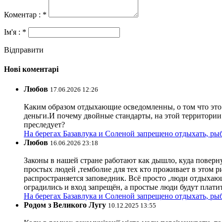
Коментар : *
Ім'я : *
Відправити
Нові коментарі
Любов
17.06.2026 12:26
Каким образом отдыхающие осведомленны, о том что это з
деньги.И почему двойные стандарты, на этой территории 
преследует?
На берегах Базавлука и Соленой запрещено отдыхать, рыб
Любов
16.06.2026 23:18
Законы в нашей стране работают как дышло, куда поверн
простых людей ,темболие для тех кто проживает в этом ри
распространяется заповедник. Всё просто ,люди отдыхающ
оградились и вход запрещён, а простые люди будут плати
На берегах Базавлука и Соленой запрещено отдыхать, рыб
Родом з Великого Лугу
10.12.2025 13:55