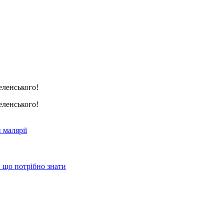
еленського!
еленського!
малярії
 що потрібно знати