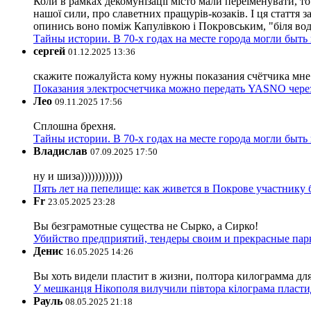
Коли в рамках декомунізації місто мали переіменувати, то
нашої сили, про славетних пращурів-козаків. І ця стаття з
опинись воно поміж Капулівкою і Покровським, "біля вод
Тайны истории. В 70-х годах на месте города могли быть
сергей
01.12.2025 13:36
скажите пожалуйста кому нужны показания счётчика мне и
Показания электросчетчика можно передать YASNO через
Лео
09.11.2025 17:56
Сплошна брехня.
Тайны истории. В 70-х годах на месте города могли быть
Владислав
07.09.2025 17:50
ну и шиза))))))))))))
Пять лет на пепелище: как живется в Покрове участник
Fr
23.05.2025 23:28
Вы безграмотные существа не Сырко, а Сирко!
Убийство предприятий, тендеры своим и прекрасные пар
Денис
16.05.2025 14:26
Вы хоть видели пластит в жизни, полтора килограмма дл
У мешканця Нікополя вилучили півтора кілограма пластид
Рауль
08.05.2025 21:18