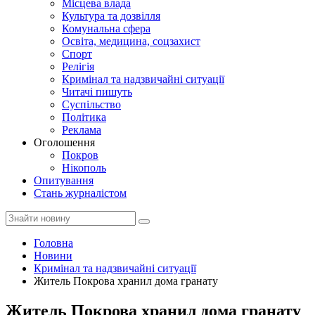
Місцева влада
Культура та дозвілля
Комунальна сфера
Освіта, медицина, соцзахист
Спорт
Релігія
Кримінал та надзвичайні ситуації
Читачі пишуть
Суспільство
Політика
Реклама
Оголошення
Покров
Нікополь
Опитування
Стань журналістом
Головна
Новини
Кримінал та надзвичайні ситуації
Житель Покрова хранил дома гранату
Житель Покрова хранил дома гранату