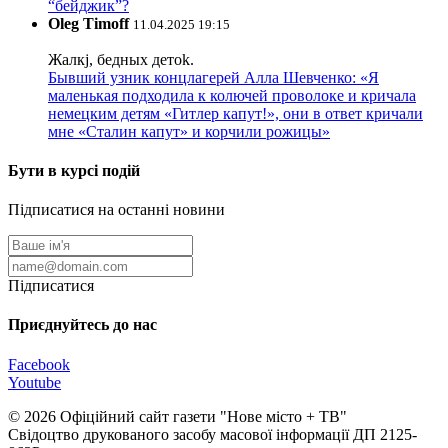
“бейджик”?
Oleg Timoff
11.04.2025 19:15
Жалкj, бедных детok.
Бывший узник концлагерей Алла Шевченко: «Я
маленькая подходила к колючей проволоке и кричала
немецким детям «Гитлер капут!», они в ответ кричали
мне «Сталин капут» и корчили рожицы»
Бути в курсі подій
Підписатися на останні новини
Підписатися
Приєднуйтесь до нас
Facebook
Youtube
© 2026 Офіційний сайт газети "Нове мiсто + ТВ"
Свідоцтво друкованого засобу масової інформації ДП 2125-