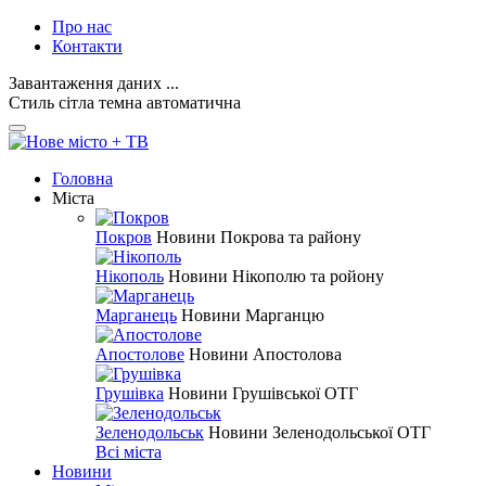
Про нас
Контакти
Завантаження даних ...
Стиль
сітла
темна
автоматична
Головна
Міста
Покров
Новини Покрова та району
Нікополь
Новини Нікополю та ройону
Марганець
Новини Марганцю
Апостолове
Новини Апостолова
Грушівка
Новини Грушівської ОТГ
Зеленодольськ
Новини Зеленодольської ОТГ
Всі міста
Новини