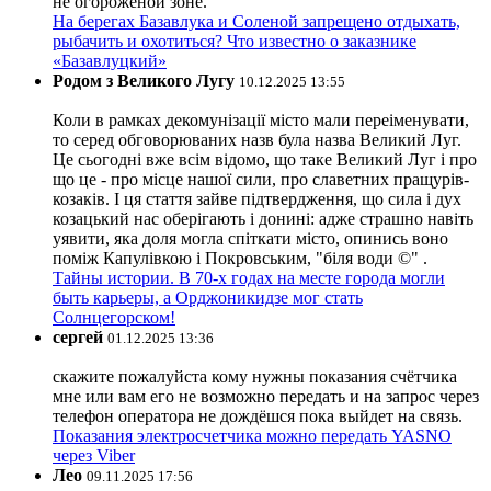
не огороженой зоне.
На берегах Базавлука и Соленой запрещено отдыхать,
рыбачить и охотиться? Что известно о заказнике
«Базавлуцкий»
Родом з Великого Лугу
10.12.2025 13:55
Коли в рамках декомунізації місто мали переіменувати,
то серед обговорюваних назв була назва Великий Луг.
Це сьогодні вже всім відомо, що таке Великий Луг і про
що це - про місце нашої сили, про славетних пращурів-
козаків. І ця стаття зайве підтвердження, що сила і дух
козацький нас оберігають і донині: адже страшно навіть
уявити, яка доля могла спіткати місто, опинись воно
поміж Капулівкою і Покровським, "біля води ©" .
Тайны истории. В 70-х годах на месте города могли
быть карьеры, а Орджоникидзе мог стать
Солнцегорском!
сергей
01.12.2025 13:36
скажите пожалуйста кому нужны показания счётчика
мне или вам его не возможно передать и на запрос через
телефон оператора не дождёшся пока выйдет на связь.
Показания электросчетчика можно передать YASNO
через Viber
Лео
09.11.2025 17:56