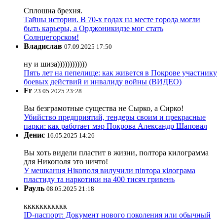
Сплошна брехня.
Тайны истории. В 70-х годах на месте города могли
быть карьеры, а Орджоникидзе мог стать
Солнцегорском!
Владислав
07.09.2025 17:50
ну и шиза))))))))))))
Пять лет на пепелище: как живется в Покрове участнику
боевых действий и инвалиду войны (ВИДЕО)
Fr
23.05.2025 23:28
Вы безграмотные существа не Сырко, а Сирко!
Убийство предприятий, тендеры своим и прекрасные
парки: как работает мэр Покрова Александр Шаповал
Денис
16.05.2025 14:26
Вы хоть видели пластит в жизни, полтора килограмма
для Никополя это ничто!
У мешканця Нікополя вилучили півтора кілограма
пластиду та наркотики на 400 тисяч гривень
Рауль
08.05.2025 21:18
ккккккккккк
ID-паспорт: Документ нового поколения или обычный