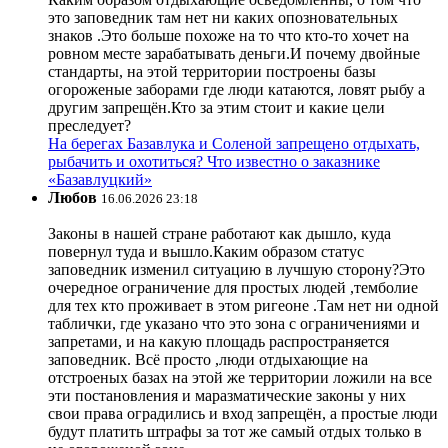
это заповедник там нет ни каких опозновательных
знаков .Это больше похоже на то что кто-то хочет на
ровном месте зарабатывать деньги.И почему двойные
стандарты, на этой территории построены базы
огороженые заборами где люди катаются, ловят рыбу а
другим запрещён.Кто за этим стоит и какие цели
преследует?
На берегах Базавлука и Соленой запрещено отдыхать,
рыбачить и охотиться? Что известно о заказнике
«Базавлуцкий»
Любов
16.06.2026 23:18
Законы в нашей стране работают как дышло, куда
повернул туда и вышло.Каким образом статус
заповедник изменил ситуацию в лучшую сторону?Это
очередное ограничение для простых людей ,темболие
для тех кто проживает в этом ригеоне .Там нет ни одной
таблички, где указано что это зона с ограничениями и
запретами, и на какую площадь распространяется
заповедник. Всё просто ,люди отдыхающие на
отстроеных базах на этой же территории ложили на все
эти постановления и маразматические законы у них
свои права оградились и вход запрещён, а простые люди
будут платить штрафы за тот же самый отдых только в