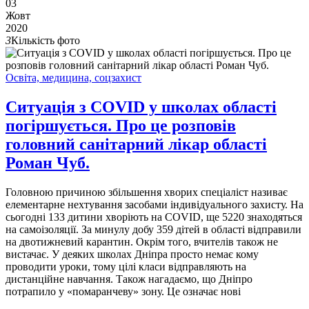
03
Жовт
2020
3
Кількість фото
Освіта, медицина, соцзахист
Ситуація з COVID у школах області
погіршується. Про це розповів
головний санітарний лікар області
Роман Чуб.
Головною причиною збільшення хворих спеціаліст називає
елементарне нехтування засобами індивідуального захисту. На
сьогодні 133 дитини хворіють на COVID, ще 5220 знаходяться
на самоізоляції. За минулу добу 359 дітей в області відправили
на двотижневий карантин. Окрім того, вчителів також не
вистачає. У деяких школах Дніпра просто немає кому
проводити уроки, тому цілі класи відправляють на
дистанційне навчання. Також нагадаємо, що Дніпро
потрапило у «помаранчеву» зону. Це означає нові