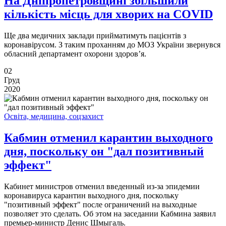
На Дніпропетровщині збільшили
кількість місць для хворих на COVID
Ще два медичних заклади прийматимуть пацієнтів з
коронавірусом. З таким проханням до МОЗ України звернувся
обласний департамент охорони здоров’я.
02
Груд
2020
Освіта, медицина, соцзахист
Кабмин отменил карантин выходного
дня, поскольку он "дал позитивный
эффект"
Кабинет министров отменил введенный из-за эпидемии
коронавируса карантин выходного дня, поскольку
"позитивный эффект" после ограничений на выходные
позволяет это сделать. Об этом на заседании Кабмина заявил
премьер-министр Денис Шмыгаль.