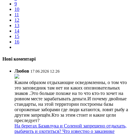
9
10
11
12
13
14
15
16
Нові коментарі
Любов
17.06.2026 12:26
Каким образом отдыхающие осведомленны, о том что
это заповедник там нет ни каких опозновательных
знаков .Это больше похоже на то что кто-то хочет на
ровном месте зарабатывать деньги.И почему двойные
стандарты, на этой территории построены базы
огороженые заборами где люди катаются, ловят рыбу а
другим запрещён.Кто за этим стоит и какие цели
преследует?
На берегах Базавлука и Соленой запрещено отдыхать,
рыбачить и охотиться? Что известно о заказнике