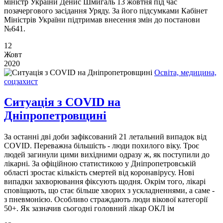
міністр України Денис Шмигаль 13 жовтня під час
позачергового засідання Уряду. За його підсумками Кабінет
Міністрів України підтримав внесення змін до постанови
№641.
12
Жовт
2020
Освіта, медицина,
соцзахист
Ситуація з COVID на
Дніпропетровщині
За останні дві доби зафіксований 21 летальний випадок від
COVID. Переважна більшість - люди похилого віку. Троє
людей загинули цими вихідними одразу ж, як поступили до
лікарні. За офіційною статистикою у Дніпропетровській
області зростає кількість смертей від коронавірусу. Нові
випадки захворювання фіксують щодня. Окрім того, лікарі
сповіщають, що стає більше хворих з ускладненнями, а саме -
з пневмонією. Особливо страждають люди вікової категорії
50+. Як зазначив сьогодні головний лікар ОКЛ ім