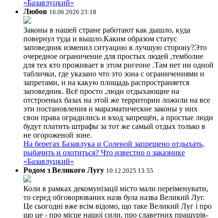
«Базавлуцкий»
Любов
16.06.2026 23:18
Законы в нашей стране работают как дышло, куда
повернул туда и вышло.Каким образом статус
заповедник изменил ситуацию в лучшую сторону?Это
очередное ограничение для простых людей ,темболие
для тех кто проживает в этом ригеоне .Там нет ни одной
таблички, где указано что это зона с ограничениями и
запретами, и на какую площадь распространяется
заповедник. Всё просто ,люди отдыхающие на
отстроеных базах на этой же территории ложили на все
эти постановления и маразматические законы у них
свои права оградились и вход запрещён, а простые люди
будут платить штрафы за тот же самый отдых только в
не огороженой зоне.
На берегах Базавлука и Соленой запрещено отдыхать,
рыбачить и охотиться? Что известно о заказнике
«Базавлуцкий»
Родом з Великого Лугу
10.12.2025 13:55
Коли в рамках декомунізації місто мали переіменувати,
то серед обговорюваних назв була назва Великий Луг.
Це сьогодні вже всім відомо, що таке Великий Луг і про
що це - про місце нашої сили, про славетних пращурів-