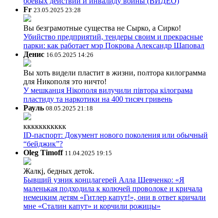
боевых действий и инвалиду войны (ВИДЕО)
Fr
23.05.2025 23:28
Вы безграмотные существа не Сырко, а Сирко!
Убийство предприятий, тендеры своим и прекрасные
парки: как работает мэр Покрова Александр Шаповал
Денис
16.05.2025 14:26
Вы хоть видели пластит в жизни, полтора килограмма
для Никополя это ничто!
У мешканця Нікополя вилучили півтора кілограма
пластиду та наркотики на 400 тисяч гривень
Рауль
08.05.2025 21:18
ккккккккккк
ID-паспорт: Документ нового поколения или обычный
“бейджик”?
Oleg Timoff
11.04.2025 19:15
Жалкj, бедных детok.
Бывший узник концлагерей Алла Шевченко: «Я
маленькая подходила к колючей проволоке и кричала
немецким детям «Гитлер капут!», они в ответ кричали
мне «Сталин капут» и корчили рожицы»