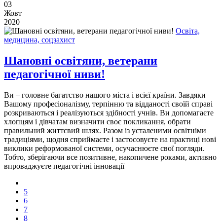
03
Жовт
2020
Освіта,
медицина, соцзахист
Шановні освітяни, ветерани
педагогічної ниви!
Ви – головне багатство нашого міста і всієї країни. Завдяки
Вашому професіоналізму, терпінню та відданості своїй справі
розкриваються і реалізуються здібності учнів. Ви допомагаєте
хлопцям і дівчатам визначити своє покликання, обрати
правильний життєвий шлях. Разом із усталеними освітніми
традиціями, щодня сприймаєте і застосовуєте на практиці нові
виклики реформованої системи, осучаснюєте свої погляди.
Тобто, зберігаючи все позитивне, накопичене роками, активно
впроваджуєте педагогічні інновації
5
6
7
8