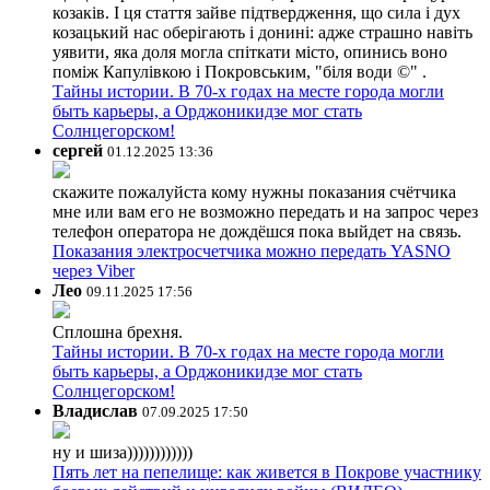
козаків. І ця стаття зайве підтвердження, що сила і дух
козацький нас оберігають і донині: адже страшно навіть
уявити, яка доля могла спіткати місто, опинись воно
поміж Капулівкою і Покровським, "біля води ©" .
Тайны истории. В 70-х годах на месте города могли
быть карьеры, а Орджоникидзе мог стать
Солнцегорском!
сергей
01.12.2025 13:36
скажите пожалуйста кому нужны показания счётчика
мне или вам его не возможно передать и на запрос через
телефон оператора не дождёшся пока выйдет на связь.
Показания электросчетчика можно передать YASNO
через Viber
Лео
09.11.2025 17:56
Сплошна брехня.
Тайны истории. В 70-х годах на месте города могли
быть карьеры, а Орджоникидзе мог стать
Солнцегорском!
Владислав
07.09.2025 17:50
ну и шиза))))))))))))
Пять лет на пепелище: как живется в Покрове участнику