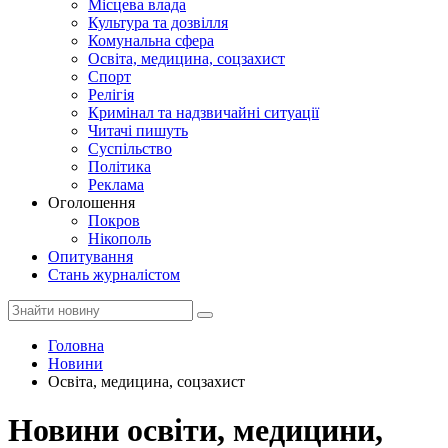
Місцева влада
Культура та дозвілля
Комунальна сфера
Освіта, медицина, соцзахист
Спорт
Релігія
Кримінал та надзвичайні ситуації
Читачі пишуть
Суспільство
Політика
Реклама
Оголошення
Покров
Нікополь
Опитування
Стань журналістом
Головна
Новини
Освіта, медицина, соцзахист
Новини освіти, медицини,