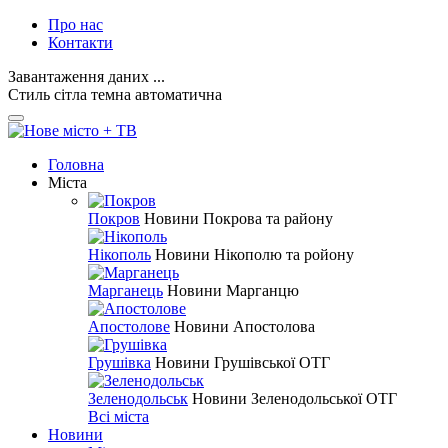
Про нас
Контакти
Завантаження даних ...
Стиль
сітла
темна
автоматична
Головна
Міста
Покров
Новини Покрова та району
Нікополь
Новини Нікополю та ройону
Марганець
Новини Марганцю
Апостолове
Новини Апостолова
Грушівка
Новини Грушівської ОТГ
Зеленодольськ
Новини Зеленодольської ОТГ
Всі міста
Новини