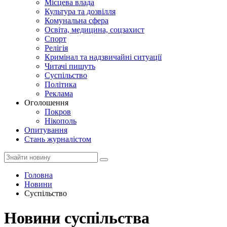
Місцева влада
Культура та дозвілля
Комунальна сфера
Освіта, медицина, соцзахист
Спорт
Релігія
Кримінал та надзвичайні ситуації
Читачі пишуть
Суспільство
Політика
Реклама
Оголошення
Покров
Нікополь
Опитування
Стань журналістом
Головна
Новини
Суспільство
Новини суспільства