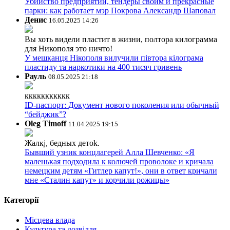
Убийство предприятий, тендеры своим и прекрасные
парки: как работает мэр Покрова Александр Шаповал
Денис
16.05.2025 14:26
Вы хоть видели пластит в жизни, полтора килограмма
для Никополя это ничто!
У мешканця Нікополя вилучили півтора кілограма
пластиду та наркотики на 400 тисяч гривень
Рауль
08.05.2025 21:18
ккккккккккк
ID-паспорт: Документ нового поколения или обычный
“бейджик”?
Oleg Timoff
11.04.2025 19:15
Жалкj, бедных детok.
Бывший узник концлагерей Алла Шевченко: «Я
маленькая подходила к колючей проволоке и кричала
немецким детям «Гитлер капут!», они в ответ кричали
мне «Сталин капут» и корчили рожицы»
Категорії
Місцева влада
Культура та дозвілля