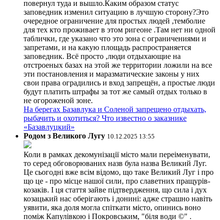
повернул туда и вышло.Каким образом статус
заповедник изменил ситуацию в лучшую сторону?Это
очередное ограничение для простых людей ,темболие
для тех кто проживает в этом ригеоне .Там нет ни одной
таблички, где указано что это зона с ограничениями и
запретами, и на какую площадь распространяется
заповедник. Всё просто ,люди отдыхающие на
отстроеных базах на этой же территории ложили на все
эти постановления и маразматические законы у них
свои права оградились и вход запрещён, а простые люди
будут платить штрафы за тот же самый отдых только в
не огороженой зоне.
На берегах Базавлука и Соленой запрещено отдыхать,
рыбачить и охотиться? Что известно о заказнике
«Базавлуцкий»
Родом з Великого Лугу
10.12.2025 13:55
Коли в рамках декомунізації місто мали переіменувати,
то серед обговорюваних назв була назва Великий Луг.
Це сьогодні вже всім відомо, що таке Великий Луг і про
що це - про місце нашої сили, про славетних пращурів-
козаків. І ця стаття зайве підтвердження, що сила і дух
козацький нас оберігають і донині: адже страшно навіть
уявити, яка доля могла спіткати місто, опинись воно
поміж Капулівкою і Покровським, "біля води ©" .