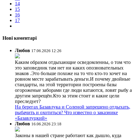
14
15
16
17
Нові коментарі
Любов
17.06.2026 12:26
Каким образом отдыхающие осведомленны, о том что
это заповедник там нет ни каких опозновательных
знаков .Это больше похоже на то что кто-то хочет на
ровном месте зарабатывать деньги.И почему двойные
стандарты, на этой территории построены базы
огороженые заборами где люди катаются, ловят рыбу а
другим запрещён.Кто за этим стоит и какие цели
преследует?
На берегах Базавлука и Соленой запрещено отдыхать,
рыбачить и охотиться? Что известно о заказнике
«Базавлуцкий»
Любов
16.06.2026 23:18
Законы в нашей стране работают как дышло, куда