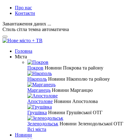
Про нас
Контакти
Завантаження даних ...
Стиль
сітла
темна
автоматична
Головна
Міста
Покров
Новини Покрова та району
Нікополь
Новини Нікополю та ройону
Марганець
Новини Марганцю
Апостолове
Новини Апостолова
Грушівка
Новини Грушівської ОТГ
Зеленодольськ
Новини Зеленодольської ОТГ
Всі міста
Новини