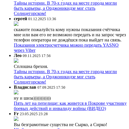
Тайны истории. В 70-х годах на месте города могли
быть карьеры, а Орджоникидзе мог стать
Солнцегорском!
сергей
01.12.2025 13:36
скажите пожалуйста кому нужны показания счётчика
мне или вам его не возможно передать и на запрос через
телефон оператора не дождёшся пока выйдет на связь.
Показания электросчетчика можно передать YASNO
через Viber
Лео
09.11.2025 17:56
Сплошна брехня.
Тайны истории. В 70-х годах на месте города могли
быть карьеры, а Орджоникидзе мог стать
Солнцегорском!
Владислав
07.09.2025 17:50
ну и шиза))))))))))))
Пять лет на пепелище: как живется в Покрове участнику
боевых действий и инвалиду войны (ВИДЕО)
Fr
23.05.2025 23:28
Вы безграмотные существа не Сырко, а Сирко!