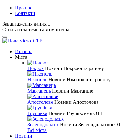
Про нас
Контакти
Завантаження даних ...
Стиль
сітла
темна
автоматична
Головна
Міста
Покров
Новини Покрова та району
Нікополь
Новини Нікополю та ройону
Марганець
Новини Марганцю
Апостолове
Новини Апостолова
Грушівка
Новини Грушівської ОТГ
Зеленодольськ
Новини Зеленодольської ОТГ
Всі міста
Новини