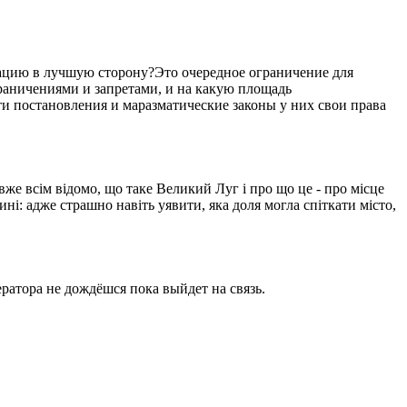
уацию в лучшую сторону?Это очередное ограничение для
ограничениями и запретами, и на какую площадь
ти постановления и маразматические законы у них свои права
вже всім відомо, що таке Великий Луг і про що це - про місце
ині: адже страшно навіть уявити, яка доля могла спіткати місто,
ратора не дождёшся пока выйдет на связь.