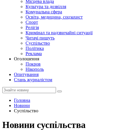
Місцева влада
Культура та дозвілля
Комунальна сфера
Освіта, медицина, соцзахист
Спорт
Релігія
Кримінал та надзвичайні ситуації
Читачі пишуть
Суспільство
Політика
Реклама
Оголошення
Покров
Нікополь
Опитування
Стань журналістом
Головна
Новини
Суспільство
Новини суспільства