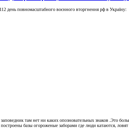
 112 день повномасштабного воєнного вторгнення рф в Україну:
аповедник там нет ни каких опозновательных знаков .Это больше
построены базы огороженые заборами где люди катаются, ловят 