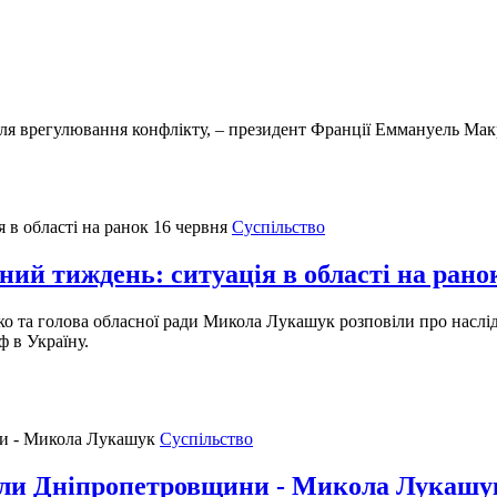
для врегулювання конфлікту, – президент Франції Еммануель Мак
Суспільство
ний тиждень: ситуація в області на рано
нко та голова обласної ради Микола Лукашук розповіли про наслі
 в Україну.
Суспільство
ріли Дніпропетровщини - Микола Лукашу