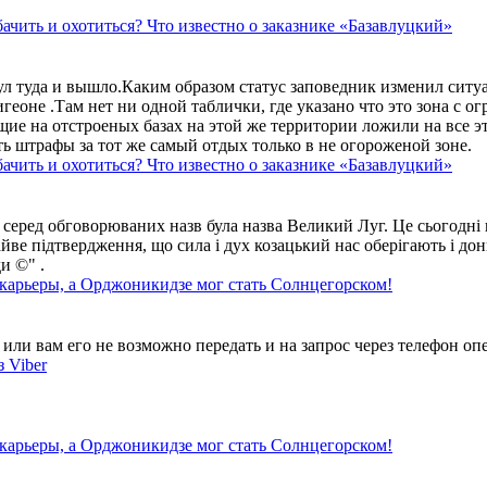
ачить и охотиться? Что известно о заказнике «Базавлуцкий»
ул туда и вышло.Каким образом статус заповедник изменил сит
геоне .Там нет ни одной таблички, где указано что это зона с 
ие на отстроеных базах на этой же территории ложили на все э
ть штрафы за тот же самый отдых только в не огороженой зоне.
ачить и охотиться? Что известно о заказнике «Базавлуцкий»
 серед обговорюваних назв була назва Великий Луг. Це сьогодні 
айве підтвердження, що сила і дух козацький нас оберігають і дон
и ©" .
 карьеры, а Орджоникидзе мог стать Солнцегорском!
ли вам его не возможно передать и на запрос через телефон опе
 Viber
 карьеры, а Орджоникидзе мог стать Солнцегорском!