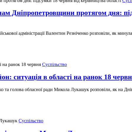
Сусп
нам Дніпропетровщини протягом дня: під
ійськової адміністрації Валентин Резніченко розповіли, як мин
Суспільство
он: ситуація в області на ранок 18 черв
енко та голова обласної ради Микола Лукашук розповіли, як на Д
Суспільство