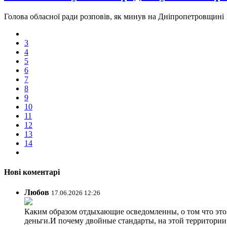
Голова обласної ради розповів, як минув на Дніпропетровщині
3
4
5
6
7
8
9
10
11
12
13
14
Нові коментарі
Любов
17.06.2026 12:26
Каким образом отдыхающие осведомленны, о том что это з
деньги.И почему двойные стандарты, на этой территории 