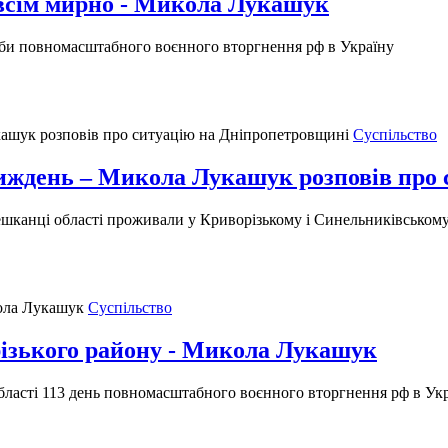
всім мирно - Микола Лукашук
доби повномасштабного воєнного вторгнення рф в Україну
Суспільство
 тиждень – Микола Лукашук розповів про
мешканці області проживали у Криворізькому і Синельниківськом
Суспільство
різького району - Микола Лукашук
області 113 день повномасштабного воєнного вторгнення рф в Укр