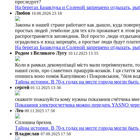
преследует?
На берегах Базавлука и Соленой запрещено отдыхать, рыб
Любов
16.06.2026 23:18
Законы в нашей стране работают как дышло, куда поверн
простых людей ,темболие для тех кто проживает в этом ри
распространяется заповедник. Всё просто ,люди отдыхающ
оградились и вход запрещён, а простые люди будут плати
На берегах Базавлука и Соленой запрещено отдыхать, рыб
Родом з Великого Лугу
10.12.2025 13:55
Коли в рамках декомунізації місто мали переіменувати, то
нашої сили, про славетних пращурів-козаків. І ця стаття з
опинись воно поміж Капулівкою і Покровським, "біля вод
Тайны истории. В 70-х годах на месте города могли быть
сергей
01.12.2025 13:36
скажите пожалуйста кому нужны показания счётчика мне и
Показания электросчетчика можно передать YASNO через
Лео
09.11.2025 17:56
Сплошна брехня.
Тайны истории. В 70-х годах на месте города могли быть
Владислав
07.09.2025 17:50