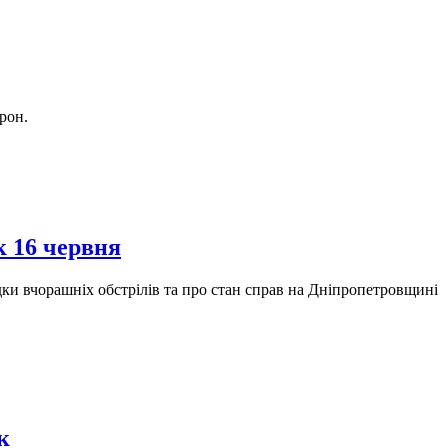
рон.
к 16 червня
дки вчорашніх обстрілів та про стан справ на Дніпропетровщині
к