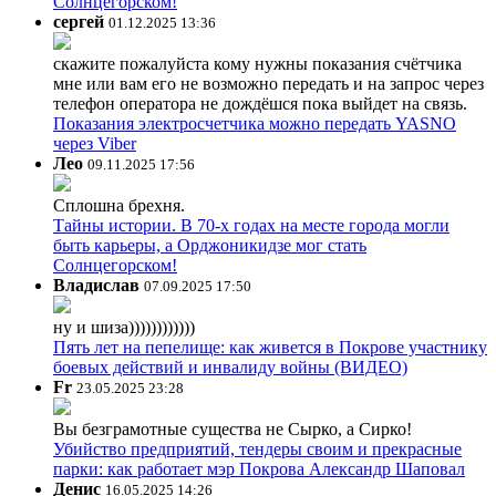
Солнцегорском!
сергей
01.12.2025 13:36
скажите пожалуйста кому нужны показания счётчика
мне или вам его не возможно передать и на запрос через
телефон оператора не дождёшся пока выйдет на связь.
Показания электросчетчика можно передать YASNO
через Viber
Лео
09.11.2025 17:56
Сплошна брехня.
Тайны истории. В 70-х годах на месте города могли
быть карьеры, а Орджоникидзе мог стать
Солнцегорском!
Владислав
07.09.2025 17:50
ну и шиза))))))))))))
Пять лет на пепелище: как живется в Покрове участнику
боевых действий и инвалиду войны (ВИДЕО)
Fr
23.05.2025 23:28
Вы безграмотные существа не Сырко, а Сирко!
Убийство предприятий, тендеры своим и прекрасные
парки: как работает мэр Покрова Александр Шаповал
Денис
16.05.2025 14:26