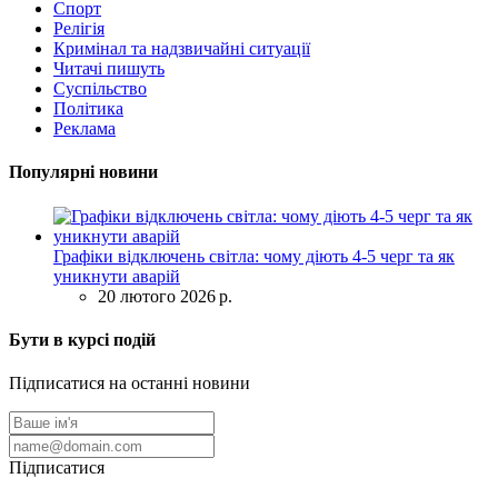
Спорт
Релігія
Кримінал та надзвичайні ситуації
Читачі пишуть
Суспільство
Політика
Реклама
Популярні новини
Графіки відключень світла: чому діють 4-5 черг та як
уникнути аварій
20 лютого 2026 р.
Бути в курсі подій
Підписатися на останні новини
Підписатися