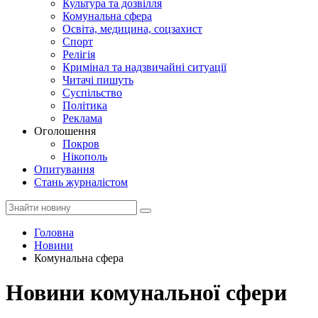
Культура та дозвілля
Комунальна сфера
Освіта, медицина, соцзахист
Спорт
Релігія
Кримінал та надзвичайні ситуації
Читачі пишуть
Суспільство
Політика
Реклама
Оголошення
Покров
Нікополь
Опитування
Стань журналістом
Головна
Новини
Комунальна сфера
Новини комунальної сфери