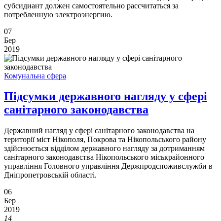
субсидиант должен самостоятельно рассчитаться за
потребленную электроэнергию.
07
Бер
2019
Комунальна сфера
Підсумки державного нагляду у сфері
санітарного законодавства
Державний нагляд у сфері санітарного законодавства на
території міст Нікополя, Покрова та Нікопольського району
здійснюється відділом державного нагляду за дотриманням
санітарного законодавства Нікопольського міськрайонного
управління Головного управління Держпродспоживслужби в
Дніпропетровській області.
06
Бер
2019
14