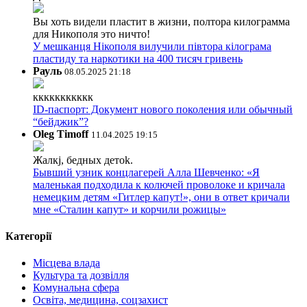
Вы хоть видели пластит в жизни, полтора килограмма
для Никополя это ничто!
У мешканця Нікополя вилучили півтора кілограма
пластиду та наркотики на 400 тисяч гривень
Рауль
08.05.2025 21:18
ккккккккккк
ID-паспорт: Документ нового поколения или обычный
“бейджик”?
Oleg Timoff
11.04.2025 19:15
Жалкj, бедных детok.
Бывший узник концлагерей Алла Шевченко: «Я
маленькая подходила к колючей проволоке и кричала
немецким детям «Гитлер капут!», они в ответ кричали
мне «Сталин капут» и корчили рожицы»
Категорії
Місцева влада
Культура та дозвілля
Комунальна сфера
Освіта, медицина, соцзахист