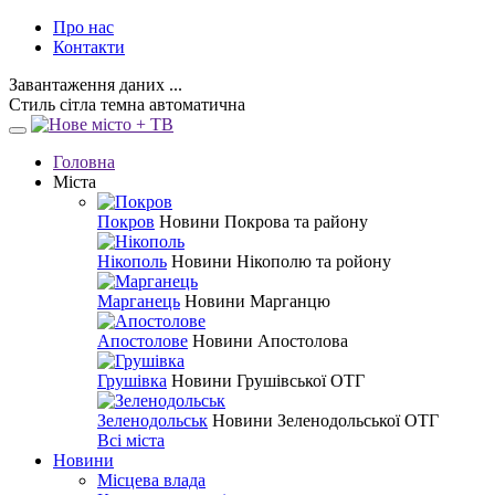
Про нас
Контакти
Завантаження даних ...
Стиль
сітла
темна
автоматична
Головна
Міста
Покров
Новини Покрова та району
Нікополь
Новини Нікополю та ройону
Марганець
Новини Марганцю
Апостолове
Новини Апостолова
Грушівка
Новини Грушівської ОТГ
Зеленодольськ
Новини Зеленодольської ОТГ
Всі міста
Новини
Місцева влада