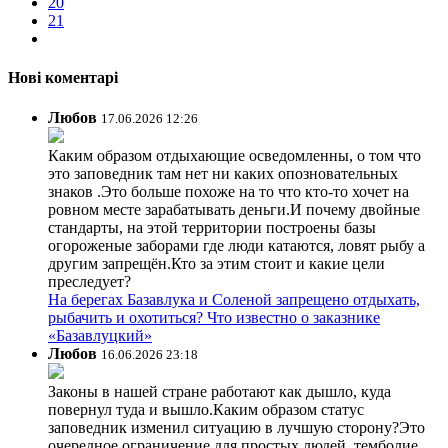
20
21
Нові коментарі
Любов
17.06.2026 12:26
Каким образом отдыхающие осведомленны, о том что
это заповедник там нет ни каких опозновательных
знаков .Это больше похоже на то что кто-то хочет на
ровном месте зарабатывать деньги.И почему двойные
стандарты, на этой территории построены базы
огороженые заборами где люди катаются, ловят рыбу а
другим запрещён.Кто за этим стоит и какие цели
преследует?
На берегах Базавлука и Соленой запрещено отдыхать,
рыбачить и охотиться? Что известно о заказнике
«Базавлуцкий»
Любов
16.06.2026 23:18
Законы в нашей стране работают как дышло, куда
повернул туда и вышло.Каким образом статус
заповедник изменил ситуацию в лучшую сторону?Это
очередное ограничение для простых людей ,темболие