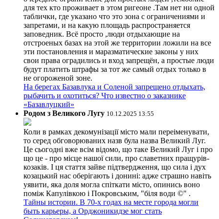
для тех кто проживает в этом ригеоне .Там нет ни одной
таблички, где указано что это зона с ограничениями и
запретами, и на какую площадь распространяется
заповедник. Всё просто ,люди отдыхающие на
отстроеных базах на этой же территории ложили на все
эти постановления и маразматические законы у них
свои права оградились и вход запрещён, а простые люди
будут платить штрафы за тот же самый отдых только в
не огороженой зоне.
На берегах Базавлука и Соленой запрещено отдыхать,
рыбачить и охотиться? Что известно о заказнике
«Базавлуцкий»
Родом з Великого Лугу
10.12.2025 13:55
Коли в рамках декомунізації місто мали переіменувати,
то серед обговорюваних назв була назва Великий Луг.
Це сьогодні вже всім відомо, що таке Великий Луг і про
що це - про місце нашої сили, про славетних пращурів-
козаків. І ця стаття зайве підтвердження, що сила і дух
козацький нас оберігають і донині: адже страшно навіть
уявити, яка доля могла спіткати місто, опинись воно
поміж Капулівкою і Покровським, "біля води ©" .
Тайны истории. В 70-х годах на месте города могли
быть карьеры, а Орджоникидзе мог стать