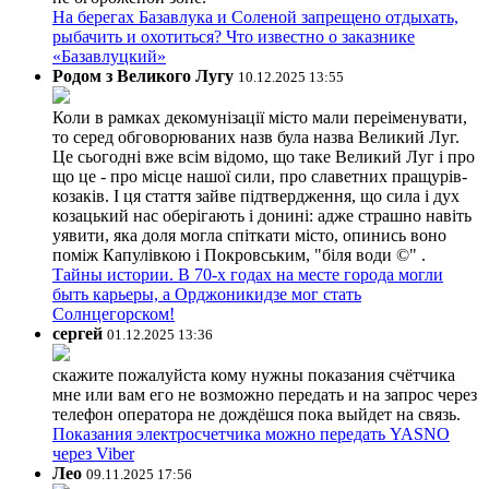
На берегах Базавлука и Соленой запрещено отдыхать,
рыбачить и охотиться? Что известно о заказнике
«Базавлуцкий»
Родом з Великого Лугу
10.12.2025 13:55
Коли в рамках декомунізації місто мали переіменувати,
то серед обговорюваних назв була назва Великий Луг.
Це сьогодні вже всім відомо, що таке Великий Луг і про
що це - про місце нашої сили, про славетних пращурів-
козаків. І ця стаття зайве підтвердження, що сила і дух
козацький нас оберігають і донині: адже страшно навіть
уявити, яка доля могла спіткати місто, опинись воно
поміж Капулівкою і Покровським, "біля води ©" .
Тайны истории. В 70-х годах на месте города могли
быть карьеры, а Орджоникидзе мог стать
Солнцегорском!
сергей
01.12.2025 13:36
скажите пожалуйста кому нужны показания счётчика
мне или вам его не возможно передать и на запрос через
телефон оператора не дождёшся пока выйдет на связь.
Показания электросчетчика можно передать YASNO
через Viber
Лео
09.11.2025 17:56