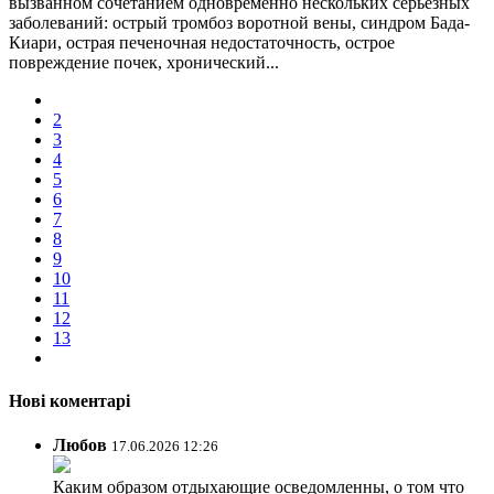
вызванном сочетанием одновременно нескольких серьезных
заболеваний: острый тромбоз воротной вены, синдром Бада-
Киари, острая печеночная недостаточность, острое
повреждение почек, хронический...
2
3
4
5
6
7
8
9
10
11
12
13
Нові коментарі
Любов
17.06.2026 12:26
Каким образом отдыхающие осведомленны, о том что