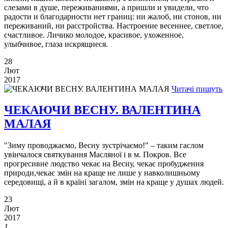
слезами в душе, переживаниями, а пришли и увидели, что
радости и благодарности нет границ: ни жалоб, ни стонов, ни
переживаний, ни расстройства. Настроение весеннее, светлое,
счастливое. Личико молодое, красивое, ухоженное,
улыбчивое, глаза искрящиеся.
28
Лют
2017
Читачі пишуть
ЧЕКАЮЧИ ВЕСНУ. ВАЛЕНТИНА
МАЛАЯ
"Зиму проводжаємо, Весну зустрічаємо!" – таким гаслом
увінчалося святкування Масляної і в м. Покров. Все
прогресивне людство чекає на Весну, чекає пробудження
природи,чекає змін на краще не лише у навколишньому
середовищі, а й в країні загалом, змін на краще у душах людей.
23
Лют
2017
1