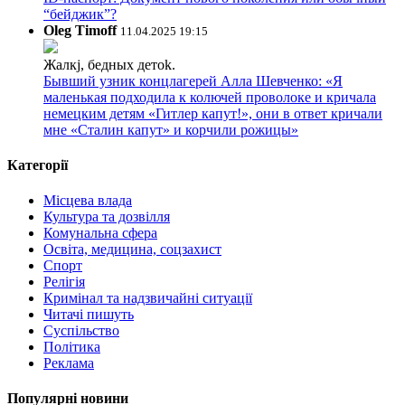
“бейджик”?
Oleg Timoff
11.04.2025 19:15
Жалкj, бедных детok.
Бывший узник концлагерей Алла Шевченко: «Я
маленькая подходила к колючей проволоке и кричала
немецким детям «Гитлер капут!», они в ответ кричали
мне «Сталин капут» и корчили рожицы»
Категорії
Місцева влада
Культура та дозвілля
Комунальна сфера
Освіта, медицина, соцзахист
Спорт
Релігія
Кримінал та надзвичайні ситуації
Читачі пишуть
Суспільство
Політика
Реклама
Популярні новини