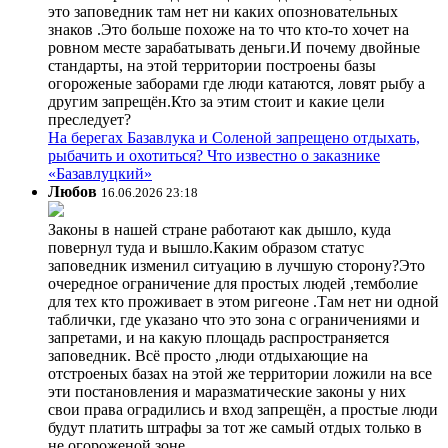
это заповедник там нет ни каких опозновательных
знаков .Это больше похоже на то что кто-то хочет на
ровном месте зарабатывать деньги.И почему двойные
стандарты, на этой территории построены базы
огороженые заборами где люди катаются, ловят рыбу а
другим запрещён.Кто за этим стоит и какие цели
преследует?
На берегах Базавлука и Соленой запрещено отдыхать,
рыбачить и охотиться? Что известно о заказнике
«Базавлуцкий»
Любов
16.06.2026 23:18
Законы в нашей стране работают как дышло, куда
повернул туда и вышло.Каким образом статус
заповедник изменил ситуацию в лучшую сторону?Это
очередное ограничение для простых людей ,темболие
для тех кто проживает в этом ригеоне .Там нет ни одной
таблички, где указано что это зона с ограничениями и
запретами, и на какую площадь распространяется
заповедник. Всё просто ,люди отдыхающие на
отстроеных базах на этой же территории ложили на все
эти постановления и маразматические законы у них
свои права оградились и вход запрещён, а простые люди
будут платить штрафы за тот же самый отдых только в
не огороженой зоне.