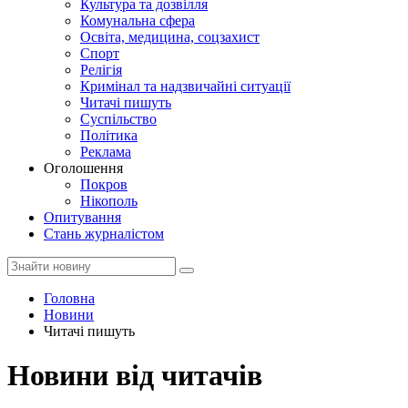
Культура та дозвілля
Комунальна сфера
Освіта, медицина, соцзахист
Спорт
Релігія
Кримінал та надзвичайні ситуації
Читачі пишуть
Суспільство
Політика
Реклама
Оголошення
Покров
Нікополь
Опитування
Стань журналістом
Головна
Новини
Читачі пишуть
Новини від читачів