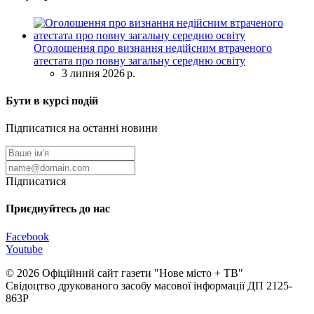
Оголошення про визнання недійсним втраченого
атестата про повну загальну середню освіту
3 липня 2026 р.
Бути в курсі подій
Підписатися на останні новини
Підписатися
Приєднуйтесь до нас
Facebook
Youtube
© 2026 Офіційний сайт газети "Нове мiсто + ТВ"
Свідоцтво друкованого засобу масової інформації ДП 2125-
863Р