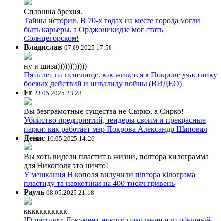
Сплошна брехня.
Тайны истории. В 70-х годах на месте города могли
быть карьеры, а Орджоникидзе мог стать
Солнцегорском!
Владислав
07.09.2025 17:50
ну и шиза))))))))))))
Пять лет на пепелище: как живется в Покрове участнику
боевых действий и инвалиду войны (ВИДЕО)
Fr
23.05.2025 23:28
Вы безграмотные существа не Сырко, а Сирко!
Убийство предприятий, тендеры своим и прекрасные
парки: как работает мэр Покрова Александр Шаповал
Денис
16.05.2025 14:26
Вы хоть видели пластит в жизни, полтора килограмма
для Никополя это ничто!
У мешканця Нікополя вилучили півтора кілограма
пластиду та наркотики на 400 тисяч гривень
Рауль
08.05.2025 21:18
ккккккккккк
ID-паспорт: Документ нового поколения или обычный