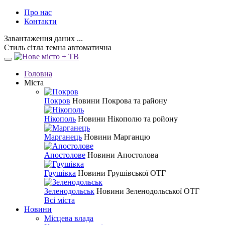
Про нас
Контакти
Завантаження даних ...
Стиль
сітла
темна
автоматична
Головна
Міста
Покров
Новини Покрова та району
Нікополь
Новини Нікополю та ройону
Марганець
Новини Марганцю
Апостолове
Новини Апостолова
Грушівка
Новини Грушівської ОТГ
Зеленодольськ
Новини Зеленодольської ОТГ
Всі міста
Новини
Місцева влада