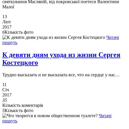
святкування Масляній, від покровської поетеси Валентини
Малої
13
Лют
2017
6
Кількість фото
Читачі
пишуть
К девяти дням ухода из жизни Сергея
Костецкого
Трудно высказать и не высказать все, что на сердце у нас…
11
Січ
2017
35
Кількість коментарів
5
Кількість фото
Читачі
пишуть