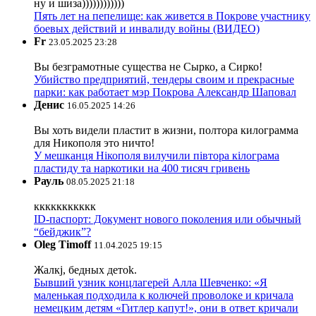
ну и шиза))))))))))))
Пять лет на пепелище: как живется в Покрове участнику
боевых действий и инвалиду войны (ВИДЕО)
Fr
23.05.2025 23:28
Вы безграмотные существа не Сырко, а Сирко!
Убийство предприятий, тендеры своим и прекрасные
парки: как работает мэр Покрова Александр Шаповал
Денис
16.05.2025 14:26
Вы хоть видели пластит в жизни, полтора килограмма
для Никополя это ничто!
У мешканця Нікополя вилучили півтора кілограма
пластиду та наркотики на 400 тисяч гривень
Рауль
08.05.2025 21:18
ккккккккккк
ID-паспорт: Документ нового поколения или обычный
“бейджик”?
Oleg Timoff
11.04.2025 19:15
Жалкj, бедных детok.
Бывший узник концлагерей Алла Шевченко: «Я
маленькая подходила к колючей проволоке и кричала
немецким детям «Гитлер капут!», они в ответ кричали