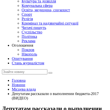
Культура та дозвілля
Комунальна сфера
Освіта, медицина, соцзахист
Спорт
Релігія
Кримінал та надзвичайні ситуації
Читачі пишуть
Суспільство
Політика
Реклама
Оголошення
Покров
Нікополь
Опитування
Стань журналістом
Головна
Новини
Місцева влада
Депутатам рассказали о выполнении бюджета-2017
(ВИДЕО)
Депутатам рассказали о выполнении