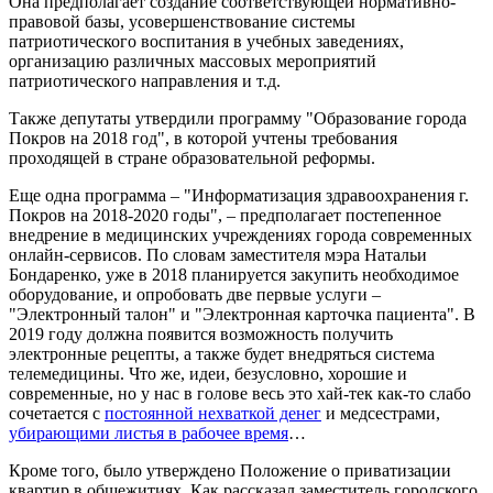
Она предполагает создание соответствующей нормативно-
правовой базы, усовершенствование системы
патриотического воспитания в учебных заведениях,
организацию различных массовых мероприятий
патриотического направления и т.д.
Также депутаты утвердили программу "Образование города
Покров на 2018 год", в которой учтены требования
проходящей в стране образовательной реформы.
Еще одна программа – "Информатизация здравоохранения г.
Покров на 2018-2020 годы", – предполагает постепенное
внедрение в медицинских учреждениях города современных
онлайн-сервисов. По словам заместителя мэра Натальи
Бондаренко, уже в 2018 планируется закупить необходимое
оборудование, и опробовать две первые услуги –
"Электронный талон" и "Электронная карточка пациента". В
2019 году должна появится возможность получить
электронные рецепты, а также будет внедряться система
телемедицины. Что же, идеи, безусловно, хорошие и
современные, но у нас в голове весь это хай-тек как-то слабо
сочетается с
постоянной нехваткой денег
и медсестрами,
убирающими листья в рабочее время
…
Кроме того, было утверждено Положение о приватизации
квартир в общежитиях. Как рассказал заместитель городского