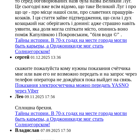
то серед обговорюваних назв була назва Великий Луг.
Це сьогодні вже всім відомо, що таке Великий Луг і про
що це - про місце нашої сили, про славетних пращурів-
козаків. І ця стаття зайве підтвердження, що сила і дух
козацький нас оберігають і донині: адже страшно навіть
уявити, яка доля могла спіткати місто, опинись воно
поміж Капулівкою і Покровським, "біля води ©" .
Тайны истории. В 70-х годах на месте города могли
быть карьеры, а Орджоникидзе мог стать
Солнцегорском!
сергей
01.12.2025 13:36
скажите пожалуйста кому нужны показания счётчика
мне или вам его не возможно передать и на запрос через
телефон оператора не дождёшся пока выйдет на связь.
Показания электросчетчика можно передать YASNO
через Viber
Лео
09.11.2025 17:56
Сплошна брехня.
Тайны истории. В 70-х годах на месте города могли
быть карьеры, а Орджоникидзе мог стать
Солнцегорском!
Владислав
07.09.2025 17:50