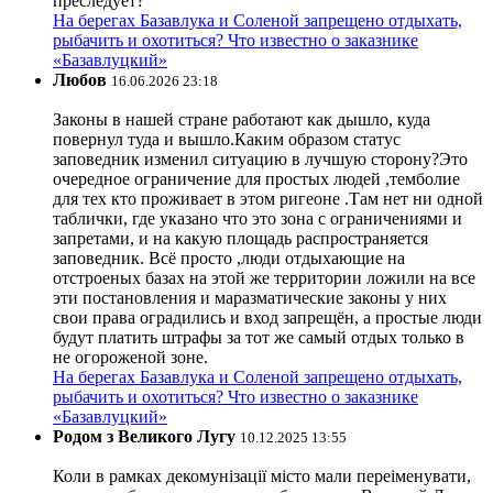
преследует?
На берегах Базавлука и Соленой запрещено отдыхать,
рыбачить и охотиться? Что известно о заказнике
«Базавлуцкий»
Любов
16.06.2026 23:18
Законы в нашей стране работают как дышло, куда
повернул туда и вышло.Каким образом статус
заповедник изменил ситуацию в лучшую сторону?Это
очередное ограничение для простых людей ,темболие
для тех кто проживает в этом ригеоне .Там нет ни одной
таблички, где указано что это зона с ограничениями и
запретами, и на какую площадь распространяется
заповедник. Всё просто ,люди отдыхающие на
отстроеных базах на этой же территории ложили на все
эти постановления и маразматические законы у них
свои права оградились и вход запрещён, а простые люди
будут платить штрафы за тот же самый отдых только в
не огороженой зоне.
На берегах Базавлука и Соленой запрещено отдыхать,
рыбачить и охотиться? Что известно о заказнике
«Базавлуцкий»
Родом з Великого Лугу
10.12.2025 13:55
Коли в рамках декомунізації місто мали переіменувати,