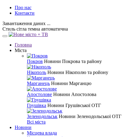
Про нас
Контакти
Завантаження даних ...
Стиль
сітла
темна
автоматична
Головна
Міста
Покров
Новини Покрова та району
Нікополь
Новини Нікополю та ройону
Марганець
Новини Марганцю
Апостолове
Новини Апостолова
Грушівка
Новини Грушівської ОТГ
Зеленодольськ
Новини Зеленодольської ОТГ
Всі міста
Новини
Місцева влада