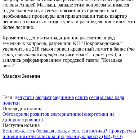
головы Андрей Маглыш, раньше этим вопросом занимался
отдел экономики, а сейчас обязанность проводить все
необходимые процедуры для приватизации таких квартир
решили возложить на отдел учета и распределения жилья, что
более логично.
Кроме того, депутаты традиционно рассмотрели ряд
земельных вопросов, разрешили КП "Покровводоканал"
увеличить на 218 тысяч гривен кредитный лимит в банке
(то
есть, повышения тарифа им уже мало? – прим. ред.),
и
занялись реформированием городской газеты "Козацька
вежа".
Максим Зеленин
Теги:
депутати
бюджет
медицина
освіта
сесія
міська рада
податки
Попередня новина
Обговорили розвиток альтернативної енергетики на
Дніпропетровщині
Наступна новина
Есть ложь, есть большая ложь, а есть статистика? Прокуратура
и полиция отчитались за проделанную работу (ВИДЕО)