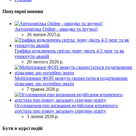
Популярні новини
Автоцивілка Online - швидко та зручно!
26 липня 2025 р.
Графіки відключень світла: чому діють 4-5 черг та як
уникнути аварій
20 лютого 2026 р.
Мобілізовані ФОП можуть скористатися податковими
пільгами: що потрібно знати
7 травня 2026 р.
Оголошення про визнання недійсним втраченого
атестата про повну загальну середню освіту
3 липня 2026 р.
Бути в курсі подій