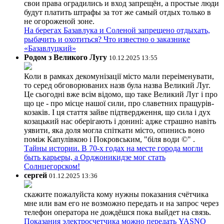
свои права оградились и вход запрещён, а простые люди
будут платить штрафы за тот же самый отдых только в
не огороженой зоне.
На берегах Базавлука и Соленой запрещено отдыхать,
рыбачить и охотиться? Что известно о заказнике
«Базавлуцкий»
Родом з Великого Лугу
10.12.2025 13:55
Коли в рамках декомунізації місто мали переіменувати,
то серед обговорюваних назв була назва Великий Луг.
Це сьогодні вже всім відомо, що таке Великий Луг і про
що це - про місце нашої сили, про славетних пращурів-
козаків. І ця стаття зайве підтвердження, що сила і дух
козацький нас оберігають і донині: адже страшно навіть
уявити, яка доля могла спіткати місто, опинись воно
поміж Капулівкою і Покровським, "біля води ©" .
Тайны истории. В 70-х годах на месте города могли
быть карьеры, а Орджоникидзе мог стать
Солнцегорском!
сергей
01.12.2025 13:36
скажите пожалуйста кому нужны показания счётчика
мне или вам его не возможно передать и на запрос через
телефон оператора не дождёшся пока выйдет на связь.
Показания электросчетчика можно передать YASNO