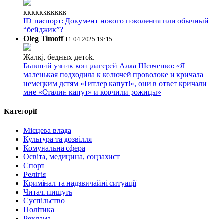
ккккккккккк
ID-паспорт: Документ нового поколения или обычный
“бейджик”?
Oleg Timoff
11.04.2025 19:15
Жалкj, бедных детok.
Бывший узник концлагерей Алла Шевченко: «Я
маленькая подходила к колючей проволоке и кричала
немецким детям «Гитлер капут!», они в ответ кричали
мне «Сталин капут» и корчили рожицы»
Категорії
Місцева влада
Культура та дозвілля
Комунальна сфера
Освіта, медицина, соцзахист
Спорт
Релігія
Кримінал та надзвичайні ситуації
Читачі пишуть
Суспільство
Політика
Реклама