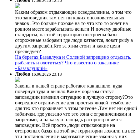
Любов
17.06.2026 12:26
Каким образом отдыхающие осведомленны, о том что
это заповедник там нет ни каких опозновательных
знаков .Это больше похоже на то что кто-то хочет на
ровном месте зарабатывать деньги.И почему двойные
стандарты, на этой территории построены базы
огороженые заборами где люди катаются, ловят рыбу а
другим запрещён.Кто за этим стоит и какие цели
преследует?
На берегах Базавлука и Соленой запрещено отдыхать,
рыбачить и охотиться? Что известно о заказнике
«Базавлуцкий»
Любов
16.06.2026 23:18
Законы в нашей стране работают как дышло, куда
повернул туда и вышло.Каким образом статус
заповедник изменил ситуацию в лучшую сторону?Это
очередное ограничение для простых людей ,темболие
для тех кто проживает в этом ригеоне .Там нет ни одной
таблички, где указано что это зона с ограничениями и
запретами, и на какую площадь распространяется
заповедник. Всё просто ,люди отдыхающие на
отстроеных базах на этой же территории ложили на все
эти постановления и маразматические законы у них