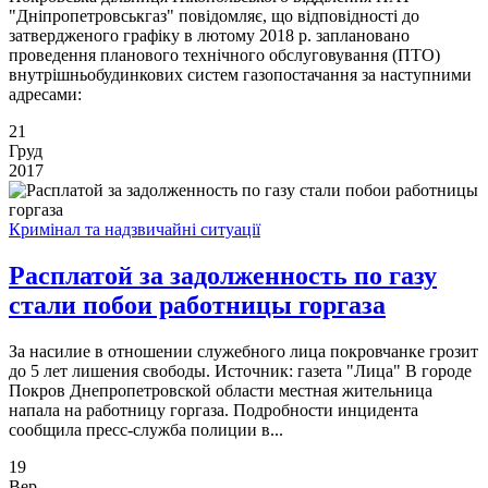
"Дніпропетровськгаз" повідомляє, що відповідності до
затвердженого графіку в лютому 2018 р. заплановано
проведення планового технічного обслуговування (ПТО)
внутрішньобудинкових систем газопостачання за наступними
адресами:
21
Груд
2017
Кримінал та надзвичайні ситуації
Расплатой за задолженность по газу
стали побои работницы горгаза
За насилие в отношении служебного лица покровчанке грозит
до 5 лет лишения свободы. Источник: газета "Лица" В городе
Покров Днепропетровской области местная жительница
напала на работницу горгаза. Подробности инцидента
сообщила пресс-служба полиции в...
19
Вер