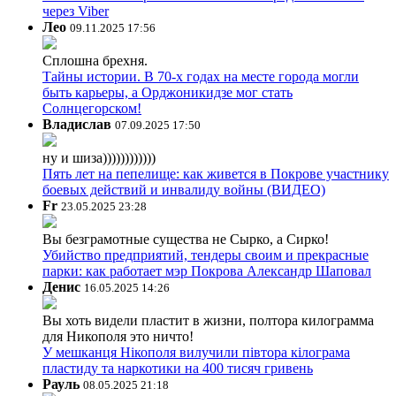
через Viber
Лео
09.11.2025 17:56
Сплошна брехня.
Тайны истории. В 70-х годах на месте города могли
быть карьеры, а Орджоникидзе мог стать
Солнцегорском!
Владислав
07.09.2025 17:50
ну и шиза))))))))))))
Пять лет на пепелище: как живется в Покрове участнику
боевых действий и инвалиду войны (ВИДЕО)
Fr
23.05.2025 23:28
Вы безграмотные существа не Сырко, а Сирко!
Убийство предприятий, тендеры своим и прекрасные
парки: как работает мэр Покрова Александр Шаповал
Денис
16.05.2025 14:26
Вы хоть видели пластит в жизни, полтора килограмма
для Никополя это ничто!
У мешканця Нікополя вилучили півтора кілограма
пластиду та наркотики на 400 тисяч гривень
Рауль
08.05.2025 21:18