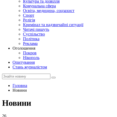
Культура та дозвілля
Комунальна сфера
Освіта, медицина, соцзахист
Спорт
Релігія
Кримінал та надзвичайні ситуації
Читачі пишуть
Суспільство
Політика
Реклама
Оголошення
Покров
Нікополь
Опитування
Стань журналістом
Головна
Новини
Новини
26