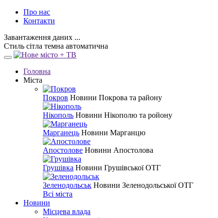
Про нас
Контакти
Завантаження даних ...
Стиль
сітла
темна
автоматична
Головна
Міста
Покров
Новини Покрова та району
Нікополь
Новини Нікополю та ройону
Марганець
Новини Марганцю
Апостолове
Новини Апостолова
Грушівка
Новини Грушівської ОТГ
Зеленодольськ
Новини Зеленодольської ОТГ
Всі міста
Новини
Місцева влада