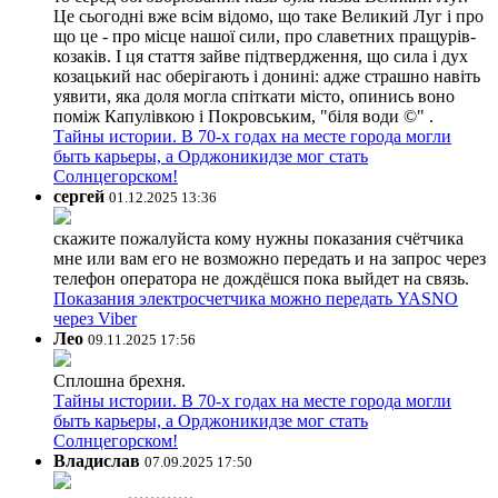
Це сьогодні вже всім відомо, що таке Великий Луг і про
що це - про місце нашої сили, про славетних пращурів-
козаків. І ця стаття зайве підтвердження, що сила і дух
козацький нас оберігають і донині: адже страшно навіть
уявити, яка доля могла спіткати місто, опинись воно
поміж Капулівкою і Покровським, "біля води ©" .
Тайны истории. В 70-х годах на месте города могли
быть карьеры, а Орджоникидзе мог стать
Солнцегорском!
сергей
01.12.2025 13:36
скажите пожалуйста кому нужны показания счётчика
мне или вам его не возможно передать и на запрос через
телефон оператора не дождёшся пока выйдет на связь.
Показания электросчетчика можно передать YASNO
через Viber
Лео
09.11.2025 17:56
Сплошна брехня.
Тайны истории. В 70-х годах на месте города могли
быть карьеры, а Орджоникидзе мог стать
Солнцегорском!
Владислав
07.09.2025 17:50