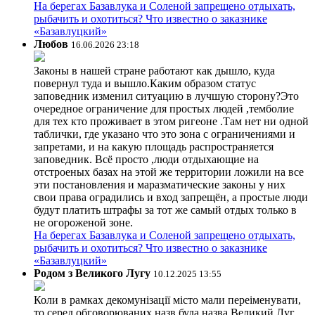
На берегах Базавлука и Соленой запрещено отдыхать,
рыбачить и охотиться? Что известно о заказнике
«Базавлуцкий»
Любов
16.06.2026 23:18
Законы в нашей стране работают как дышло, куда
повернул туда и вышло.Каким образом статус
заповедник изменил ситуацию в лучшую сторону?Это
очередное ограничение для простых людей ,темболие
для тех кто проживает в этом ригеоне .Там нет ни одной
таблички, где указано что это зона с ограничениями и
запретами, и на какую площадь распространяется
заповедник. Всё просто ,люди отдыхающие на
отстроеных базах на этой же территории ложили на все
эти постановления и маразматические законы у них
свои права оградились и вход запрещён, а простые люди
будут платить штрафы за тот же самый отдых только в
не огороженой зоне.
На берегах Базавлука и Соленой запрещено отдыхать,
рыбачить и охотиться? Что известно о заказнике
«Базавлуцкий»
Родом з Великого Лугу
10.12.2025 13:55
Коли в рамках декомунізації місто мали переіменувати,
то серед обговорюваних назв була назва Великий Луг.