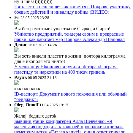
ну и шиза))))))))))))
Пять лет на пепелище: как живется в Покрове участнику
боевых действий и инвалиду войны (ВИДЕО)
Fr
23.05.2025 23:28
Вы безграмотные существа не Сырко, а Сирко!
Убийство предприятий, тендеры своим и прекрасные
парки: как работает мэр Покрова Александр Шаповал
Денис
16.05.2025 14:26
Вы хоть видели пластит в жизни, полтора килограмма
для Никополя это ничто!
У мешканця Нікополя вилучили півтора кілограма
пластиду та наркотики на 400 тисяч гривень
Рауль
08.05.2025 21:18
ккккккккккк
ID-паспорт: Документ нового поколения или обычный
“бейджик”?
Oleg Timoff
11.04.2025 19:15
Жалкj, бедных детok.
Бывший узник концлагерей Алла Шевченко: «Я
маленькая подходила к колючей проволоке и кричала
немецким детям «Гитлер капут!», они в ответ кричали