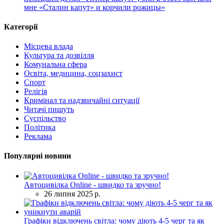
мне «Сталин капут» и корчили рожицы»
Категорії
Місцева влада
Культура та дозвілля
Комунальна сфера
Освіта, медицина, соцзахист
Спорт
Релігія
Кримінал та надзвичайні ситуації
Читачі пишуть
Суспільство
Політика
Реклама
Популярні новини
Автоцивілка Online - швидко та зручно!
26 липня 2025 р.
Графіки відключень світла: чому діють 4-5 черг та як