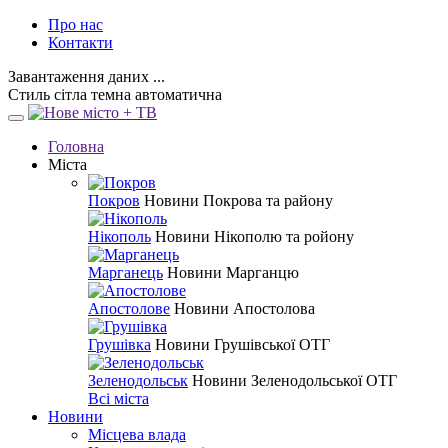
Про нас
Контакти
Завантаження даних ...
Стиль
сітла
темна
автоматична
Головна
Міста
Покров
Новини Покрова та району
Нікополь
Новини Нікополю та ройону
Марганець
Новини Марганцю
Апостолове
Новини Апостолова
Грушівка
Новини Грушівської ОТГ
Зеленодольськ
Новини Зеленодольської ОТГ
Всі міста
Новини
Місцева влада