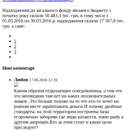
Надходження до загального фонду міського бюджету з
початку року склали 50 483,3 тис. грн, в тому числі з
01.03.2016 по 30.03.2016 р. надходження склали 17 567,8 тис.
грн, а саме:
1
2
3
Нові коментарі
Любов
17.06.2026 12:26
Каким образом отдыхающие осведомленны, о том что
это заповедник там нет ни каких опозновательных
знаков .Это больше похоже на то что кто-то хочет на
ровном месте зарабатывать деньги.И почему двойные
стандарты, на этой территории построены базы
огороженые заборами где люди катаются, ловят рыбу а
другим запрещён.Кто за этим стоит и какие цели
преследует?