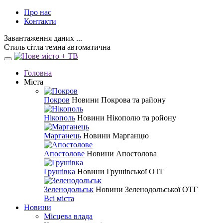
Про нас
Контакти
Завантаження даних ...
Стиль
сітла
темна
автоматична
Головна
Міста
Покров
Новини Покрова та району
Нікополь
Новини Нікополю та ройону
Марганець
Новини Марганцю
Апостолове
Новини Апостолова
Грушівка
Новини Грушівської ОТГ
Зеленодольськ
Новини Зеленодольської ОТГ
Всі міста
Новини
Місцева влада