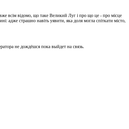
вже всім відомо, що таке Великий Луг і про що це - про місце
ині: адже страшно навіть уявити, яка доля могла спіткати місто,
ратора не дождёшся пока выйдет на связь.