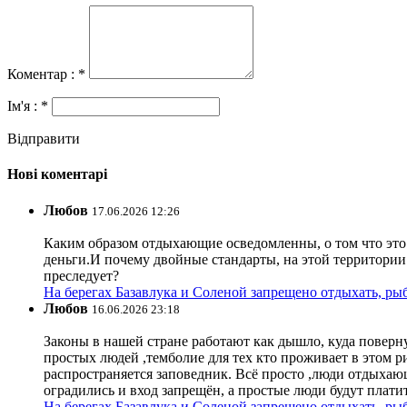
Коментар : *
Ім'я : *
Відправити
Нові коментарі
Любов
17.06.2026 12:26
Каким образом отдыхающие осведомленны, о том что это з
деньги.И почему двойные стандарты, на этой территории 
преследует?
На берегах Базавлука и Соленой запрещено отдыхать, рыб
Любов
16.06.2026 23:18
Законы в нашей стране работают как дышло, куда поверн
простых людей ,темболие для тех кто проживает в этом ри
распространяется заповедник. Всё просто ,люди отдыхающ
оградились и вход запрещён, а простые люди будут плати
На берегах Базавлука и Соленой запрещено отдыхать, рыб