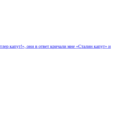
лер капут!», они в ответ кричали мне «Сталин капут» и