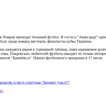
и в Покров приходит большой футбол. В гости к "Авангарду" пр
олу среди команд мастеров, финалисты кубка Украины.
ки находятся рядом в турнирной таблице, имея одинаковое коли
очка. Покровских любителей футбола ожидает не только интерес
натов "Кривбасса". Начало футбольного праздника в 17 часов.
ектів: в місті стартував “Бюджет участі”!
ту