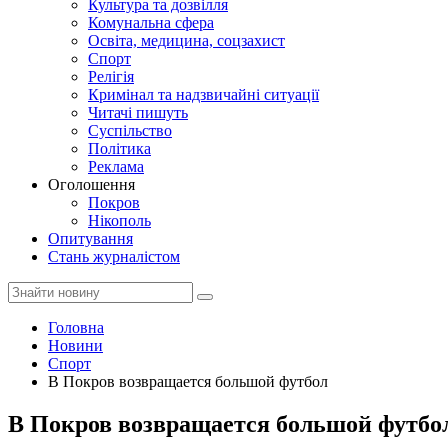
Культура та дозвілля
Комунальна сфера
Освіта, медицина, соцзахист
Спорт
Релігія
Кримінал та надзвичайні ситуації
Читачі пишуть
Суспільство
Політика
Реклама
Оголошення
Покров
Нікополь
Опитування
Стань журналістом
Головна
Новини
Спорт
В Покров возвращается большой футбол
В Покров возвращается большой футбо