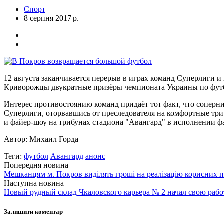
Спорт
8 серпня 2017 р.
12 августа заканчивается перерыв в играх команд Суперлиги 
Криворожцы двукратные призёры чемпионата Украины по футб
Интерес противостоянию команд придаёт тот факт, что соперни
Суперлиги, оторвавшись от преследователя на комфортные три 
и файер-шоу на трибунах стадиона "Авангард" в исполнении фа
Автор: Михаил Горда
Теги:
футбол
Авангард
анонс
Попередня новина
Мешканцям м. Покров виділять гроші на реалізацію корисних про
Наступна новина
Новый рудный склад Чкаловского карьера № 2 начал свою рабо
Залишити коментар