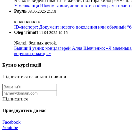
Вы хоть видели пластит в жизни, полтора килограмма дл
У мешканця Нікополя вилучили півтора кілограма пластид
Рауль
08.05.2025 21:18
ккккккккккк
ID-паспорт: Документ нового поколения или обычный “
Oleg Timoff
11.04.2025 19:15
Жалкj, бедных детok.
Бывший узник концлагерей Алла Шевченко: «Я маленькая 
корчили рожицы»
Бути в курсі подій
Підписатися на останні новини
Підписатися
Приєднуйтесь до нас
Facebook
Youtube