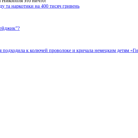
я Никополя это ничто!
у та наркотики на 400 тисяч гривень
бейджик”?
подходила к колючей проволоке и кричала немецким детям «Гит