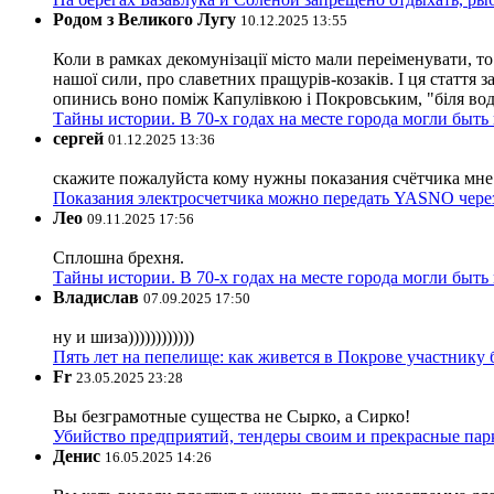
Родом з Великого Лугу
10.12.2025 13:55
Коли в рамках декомунізації місто мали переіменувати, то
нашої сили, про славетних пращурів-козаків. І ця стаття з
опинись воно поміж Капулівкою і Покровським, "біля вод
Тайны истории. В 70-х годах на месте города могли быть
сергей
01.12.2025 13:36
скажите пожалуйста кому нужны показания счётчика мне и
Показания электросчетчика можно передать YASNO через
Лео
09.11.2025 17:56
Сплошна брехня.
Тайны истории. В 70-х годах на месте города могли быть
Владислав
07.09.2025 17:50
ну и шиза))))))))))))
Пять лет на пепелище: как живется в Покрове участник
Fr
23.05.2025 23:28
Вы безграмотные существа не Сырко, а Сирко!
Убийство предприятий, тендеры своим и прекрасные пар
Денис
16.05.2025 14:26