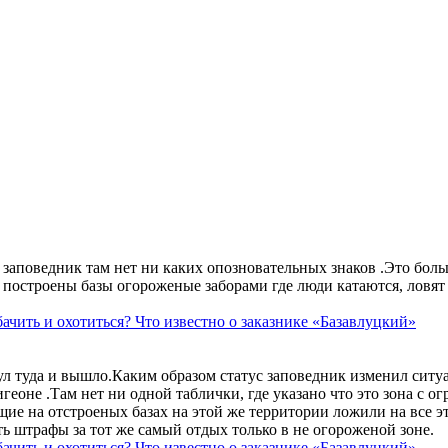
аповедник там нет ни каких опозновательных знаков .Это больше
построены базы огороженые заборами где люди катаются, ловят 
ачить и охотиться? Что известно о заказнике «Базавлуцкий»
ул туда и вышло.Каким образом статус заповедник изменил сит
геоне .Там нет ни одной таблички, где указано что это зона с 
ие на отстроеных базах на этой же территории ложили на все э
ть штрафы за тот же самый отдых только в не огороженой зоне.
ачить и охотиться? Что известно о заказнике «Базавлуцкий»