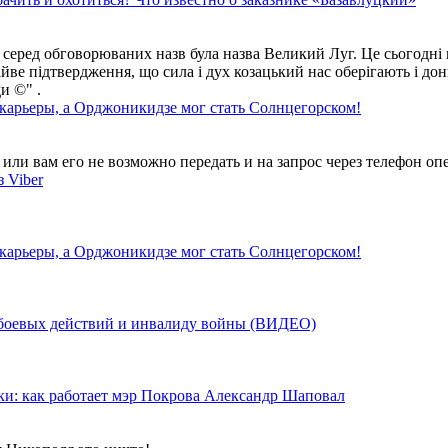
 серед обговорюваних назв була назва Великий Луг. Це сьогодні 
айве підтвердження, що сила і дух козацький нас оберігають і дон
и ©" .
 карьеры, а Орджоникидзе мог стать Солнцегорском!
ли вам его не возможно передать и на запрос через телефон опе
 Viber
 карьеры, а Орджоникидзе мог стать Солнцегорском!
у боевых действий и инвалиду войны (ВИДЕО)
ки: как работает мэр Покрова Александр Шаповал