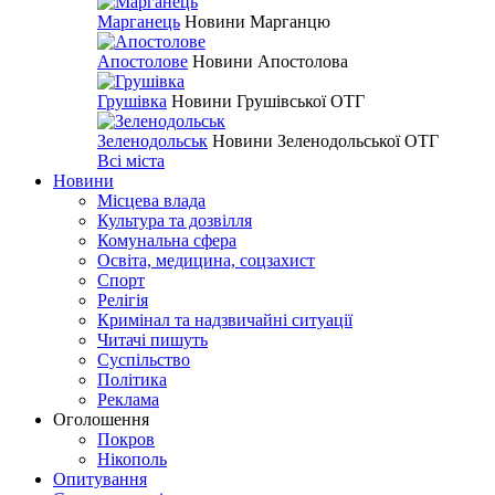
Марганець
Новини Марганцю
Апостолове
Новини Апостолова
Грушівка
Новини Грушівської ОТГ
Зеленодольськ
Новини Зеленодольської ОТГ
Всі міста
Новини
Місцева влада
Культура та дозвілля
Комунальна сфера
Освіта, медицина, соцзахист
Спорт
Релігія
Кримінал та надзвичайні ситуації
Читачі пишуть
Суспільство
Політика
Реклама
Оголошення
Покров
Нікополь
Опитування