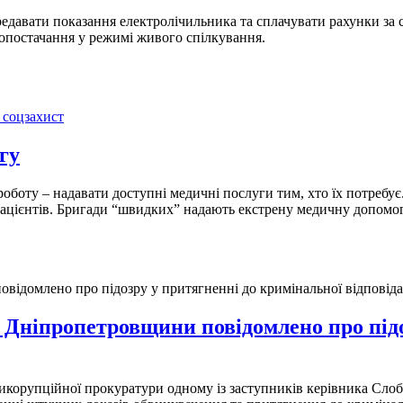
редавати показання електролічильника та сплачувати рахунки за с
опостачання у режимі живого спілкування.
 соцзахист
гу
боту – надавати доступні медичні послуги тим, хто їх потребує
ацієнтів. Бригади “швидких” надають екстрену медичну допомог
Дніпропетровщини повідомлено про підо
икорупційної прокуратури одному із заступників керівника Слоб