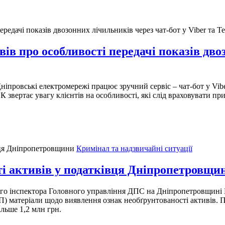
в про особливості передачі показів дво
ніпровські електромережі працює зручний сервіс – чат-бот у Vibe
К звертає увагу клієнтів на особливості, які слід враховувати п
Кримінал та надзвичайні ситуації
і активів у податківця Дніпропетровщи
го інспектора Головного управління ДПС на Дніпропетровщині Н
) матеріали щодо виявлення ознак необґрунтованості активів. П
ільше 1,2 млн грн.