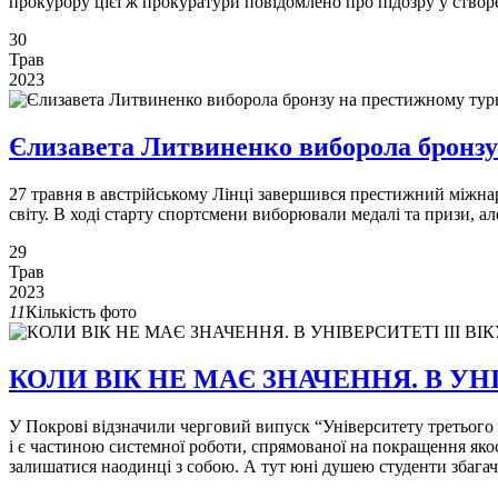
прокурору цієї ж прокуратури повідомлено про підозру у створе
30
Трав
2023
Єлизавета Литвиненко виборола бронзу
27 травня в австрійському Лінці завершився престижний міжнарод
світу. В ході старту спортсмени виборювали медалі та призи, ал
29
Трав
2023
11
Кількість фото
КОЛИ ВІК НЕ МАЄ ЗНАЧЕННЯ. В УНІ
У Покрові відзначили черговий випуск “Університету третього
і є частиною системної роботи, спрямованої на покращення якос
залишатися наодинці з собою. А тут юні душею студенти збаг