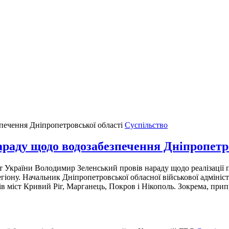
Суспільство
араду щодо водозабезпечення Дніпропетр
т України Володимир Зеленський провів нараду щодо реалізації п
іону. Начальник Дніпропетровської обласної військової адмініст
в міст Кривий Ріг, Марганець, Покров і Нікополь. Зокрема, при