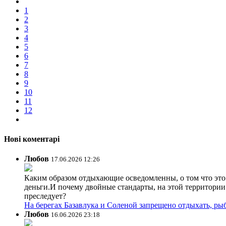
1
2
3
4
5
6
7
8
9
10
11
12
Нові коментарі
Любов
17.06.2026 12:26
Каким образом отдыхающие осведомленны, о том что это з
деньги.И почему двойные стандарты, на этой территории 
преследует?
На берегах Базавлука и Соленой запрещено отдыхать, рыб
Любов
16.06.2026 23:18