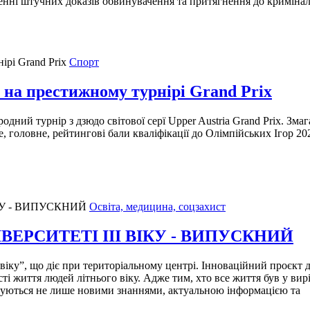
нні штучних доказів обвинувачення та притягнення до кримінальн
Спорт
 на престижному турнірі Grand Prix
ний турнір з дзюдо світової серї Upper Austria Grand Prix. Змага
е, головне, рейтингові бали кваліфікації до Олімпійських Ігор 20
Освіта, медицина, соцзахист
ВЕРСИТЕТІ ІІІ ВІКУ - ВИПУСКНИЙ
 віку”, що діє при територіальному центрі. Інноваційний проєк
ті життя людей літнього віку. Адже тим, хто все життя був у вир
ачуються не лише новими знаннями, актуальною інформацією та