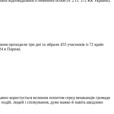
ої відповідальності невинної особи (ч. 2 ст. 372 КК України).
ння проходили три дні та зібрали 455 учасників із 72 країн
24 в Парижі.
т давно користується великим попитом серед мешканців громади
і подій, людей і спілкування, дуже важко й навіть шкідливо