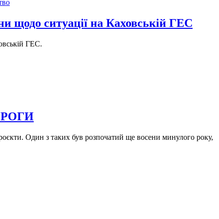
тво
они щодо ситуації на Каховській ГЕС
овській ГЕС.
ОРОГИ
роєкти. Один з таких був розпочатий ще восени минулого року,