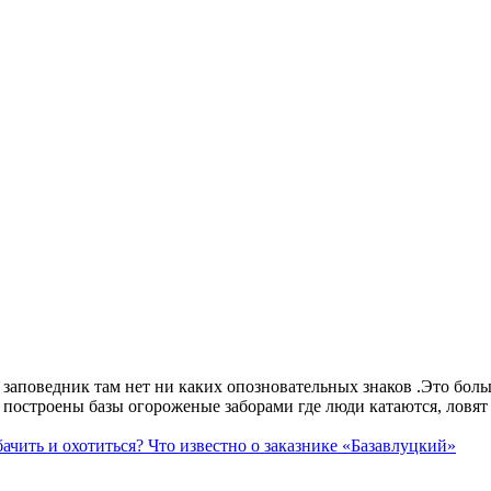
аповедник там нет ни каких опозновательных знаков .Это больше
построены базы огороженые заборами где люди катаются, ловят 
ачить и охотиться? Что известно о заказнике «Базавлуцкий»