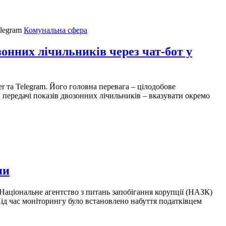
Комунальна сфера
зонних лічильників через чат-бот у
r та Telegram. Його головна перевага – цілодобове
ри передачі показів двозонних лічильників – вказувати окремо
ни
аціональне агентство з питань запобігання корупції (НАЗК)
ід час моніторингу було встановлено набуття податківцем