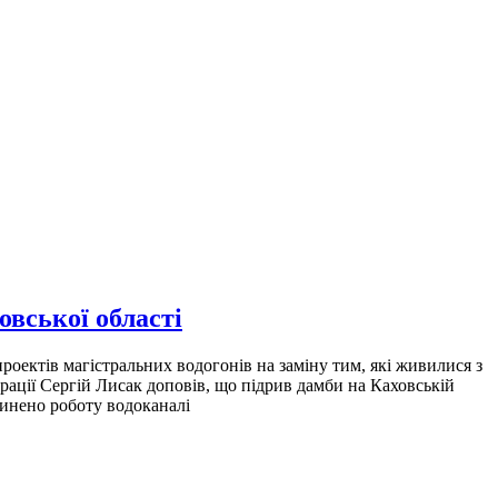
овської області
роектів магістральних водогонів на заміну тим, які живилися з
рації Сергій Лисак доповів, що підрив дамби на Каховській
пинено роботу водоканалі