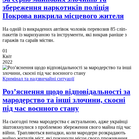
збереження наркотиків поліція
Покрова викрила місцевого жителя
​​​​​​​На одній із викрадених автівок чоловік перевозив 85 сліп-
пакетів із марихуаною та інструменти, які викрав раніше з
гаражів та сараїв містян.
01
Квіт
2022
Кримінал та надзвичайні ситуації
Роз’яснення щодо відповідальності за
мародерство та інші злочини, скоєні
під час воєнного стану
На сьогодні тема мародерства є актуальною, адже українці
зіштовхнулися з проблемою збереження свого майна під час
війни. Трапляються випадки, коли мародери розкрадають
майно жителів міст, які покинули місце свого проживання,