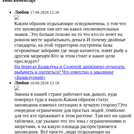
Нові коментарі
Любов
17.06.2026 12:26
Каким образом отдыхающие осведомленны, о том что
это заповедник там нет ни каких опозновательных
знаков .Это больше похоже на то что кто-то хочет на
ровном месте зарабатывать деньги.И почему двойные
стандарты, на этой территории построены базы
огороженые заборами где люди катаются, ловят рыбу а
другим запрещён.Кто за этим стоит и какие цели
преследует?
На берегах Базавлука и Соленой запрещено отдыхать,
рыбачить и охотиться? Что известно о заказнике
«Базавлуцкий»
Любов
16.06.2026 23:18
Законы в нашей стране работают как дышло, куда
повернул туда и вышло.Каким образом статус
заповедник изменил ситуацию в лучшую сторону?Это
очередное ограничение для простых людей ,темболие
для тех кто проживает в этом ригеоне .Там нет ни одной
таблички, где указано что это зона с ограничениями и
запретами, и на какую площадь распространяется
заповедник. Всё просто ,люди отдыхающие на