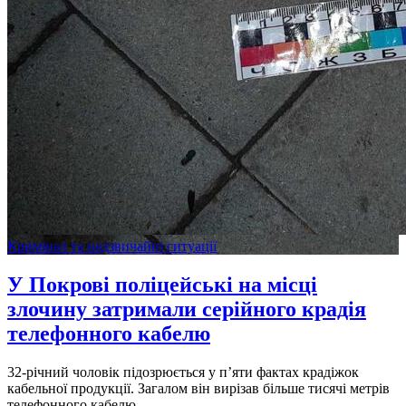
Кримінал та надзвичайні ситуації
У Покрові поліцейські на місці
злочину затримали серійного крадія
телефонного кабелю
32-річний чоловік підозрюється у п’яти фактах крадіжок
кабельної продукції. Загалом він вирізав більше тисячі метрів
телефонного кабелю.