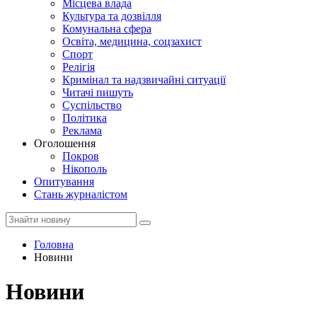
Місцева влада
Культура та дозвілля
Комунальна сфера
Освіта, медицина, соцзахист
Спорт
Релігія
Кримінал та надзвичайні ситуації
Читачі пишуть
Суспільство
Політика
Реклама
Оголошення
Покров
Нікополь
Опитування
Стань журналістом
Головна
Новини
Новини