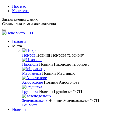
Про нас
Контакти
Завантаження даних ...
Стиль
сітла
темна
автоматична
Головна
Міста
Покров
Новини Покрова та району
Нікополь
Новини Нікополю та ройону
Марганець
Новини Марганцю
Апостолове
Новини Апостолова
Грушівка
Новини Грушівської ОТГ
Зеленодольськ
Новини Зеленодольської ОТГ
Всі міста
Новини