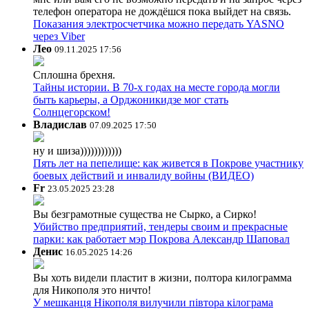
телефон оператора не дождёшся пока выйдет на связь.
Показания электросчетчика можно передать YASNO
через Viber
Лео
09.11.2025 17:56
Сплошна брехня.
Тайны истории. В 70-х годах на месте города могли
быть карьеры, а Орджоникидзе мог стать
Солнцегорском!
Владислав
07.09.2025 17:50
ну и шиза))))))))))))
Пять лет на пепелище: как живется в Покрове участнику
боевых действий и инвалиду войны (ВИДЕО)
Fr
23.05.2025 23:28
Вы безграмотные существа не Сырко, а Сирко!
Убийство предприятий, тендеры своим и прекрасные
парки: как работает мэр Покрова Александр Шаповал
Денис
16.05.2025 14:26
Вы хоть видели пластит в жизни, полтора килограмма
для Никополя это ничто!
У мешканця Нікополя вилучили півтора кілограма