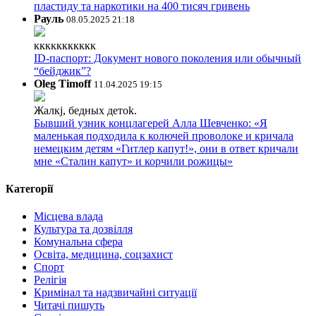
пластиду та наркотики на 400 тисяч гривень
Рауль
08.05.2025 21:18
ккккккккккк
ID-паспорт: Документ нового поколения или обычный
“бейджик”?
Oleg Timoff
11.04.2025 19:15
Жалкj, бедных детok.
Бывший узник концлагерей Алла Шевченко: «Я
маленькая подходила к колючей проволоке и кричала
немецким детям «Гитлер капут!», они в ответ кричали
мне «Сталин капут» и корчили рожицы»
Категорії
Місцева влада
Культура та дозвілля
Комунальна сфера
Освіта, медицина, соцзахист
Спорт
Релігія
Кримінал та надзвичайні ситуації
Читачі пишуть