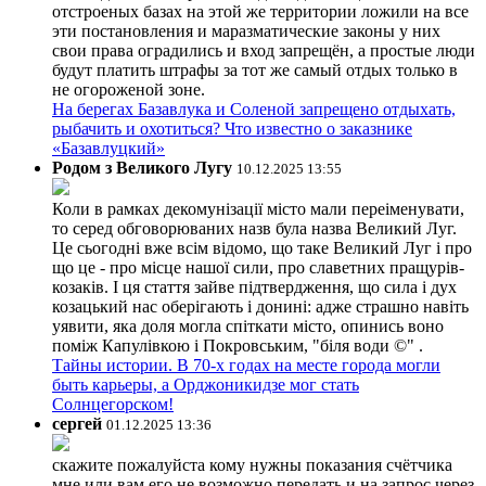
отстроеных базах на этой же территории ложили на все
эти постановления и маразматические законы у них
свои права оградились и вход запрещён, а простые люди
будут платить штрафы за тот же самый отдых только в
не огороженой зоне.
На берегах Базавлука и Соленой запрещено отдыхать,
рыбачить и охотиться? Что известно о заказнике
«Базавлуцкий»
Родом з Великого Лугу
10.12.2025 13:55
Коли в рамках декомунізації місто мали переіменувати,
то серед обговорюваних назв була назва Великий Луг.
Це сьогодні вже всім відомо, що таке Великий Луг і про
що це - про місце нашої сили, про славетних пращурів-
козаків. І ця стаття зайве підтвердження, що сила і дух
козацький нас оберігають і донині: адже страшно навіть
уявити, яка доля могла спіткати місто, опинись воно
поміж Капулівкою і Покровським, "біля води ©" .
Тайны истории. В 70-х годах на месте города могли
быть карьеры, а Орджоникидзе мог стать
Солнцегорском!
сергей
01.12.2025 13:36
скажите пожалуйста кому нужны показания счётчика
мне или вам его не возможно передать и на запрос через