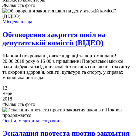
3
Кількість фото
Місцева влада
Обговорення закриття шкіл на
депутатській коміссії (ВІДЕО)
Шановні покровчани, олександрівці та чортомличани!
20.06.2018 року о 16-00 в приміщенні Покровської міської
ради відбулося засідання комісії з питань соціального захисту
та охорони здоров’я, освіти, культури та спорту, у справах
молоді,яка розглядала...
12
Черв
2018
4
Кількість фото
Освіта, медицина, соцзахист
Эскалация протеста против закрытия