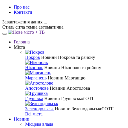
Про нас
Контакти
Завантаження даних ...
Стиль
сітла
темна
автоматична
Головна
Міста
Покров
Новини Покрова та району
Нікополь
Новини Нікополю та ройону
Марганець
Новини Марганцю
Апостолове
Новини Апостолова
Грушівка
Новини Грушівської ОТГ
Зеленодольськ
Новини Зеленодольської ОТГ
Всі міста
Новини
Місцева влада