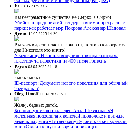
боевых действий и инвалиду войны (ВИДЕО)
Fr
23.05.2025 23:28
Вы безграмотные существа не Сырко, а Сирко!
Убийство предприятий, тендеры своим и прекрасные
парки: как работает мэр Покрова Александр Шаповал
Денис
16.05.2025 14:26
Вы хоть видели пластит в жизни, полтора килограмма
для Никополя это ничто!
У мешканця Нікополя вилучили півтора кілограма
пластиду та наркотики на 400 тисяч гривень
Рауль
08.05.2025 21:18
ккккккккккк
ID-паспорт: Документ нового поколения или обычный
“бейджик”?
Oleg Timoff
11.04.2025 19:15
Жалкj, бедных детok.
Бывший узник концлагерей Алла Шевченко: «Я
маленькая подходила к колючей проволоке и кричала
немецким детям «Гитлер капут!», они в ответ кричали
мне «Сталин капут» и корчили рожицы»