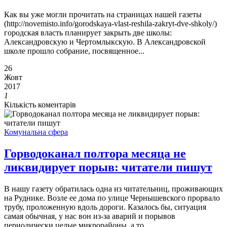
Как вы уже могли прочитать на страницах нашей газеты
(http://novemisto.info/gorodskaya-vlast-reshila-zakryt-dve-shkoly/)
городская власть планирует закрыть две школы:
Александровскую и Чертомлыкскую. В Александровской
школе прошло собрание, посвященное...
26
Жовт
2017
1
Кількість коментарів
Комунальна сфера
Горводоканал полтора месяца не
ликвидирует порыв: читатели пишут
В нашу газету обратилась одна из читательниц, проживающих
на Руднике. Возле ее дома по улице Чернышевского прорвало
трубу, проложенную вдоль дороги. Казалось бы, ситуация
самая обычная, у нас вон из-за аварий и порывов
периодически целые микрорайоны, а то...