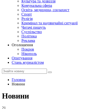
Культура та дозвілля
Комунальна сфера
Освіта, медицина, соцзахист
Спорт
Релігія
Кримінал та надзвичайні ситуації
Читачі пишуть
Суспільство
Політика
Реклама
Оголошення
Покров
Нікополь
Опитування
Стань журналістом
Головна
Новини
Новини
21