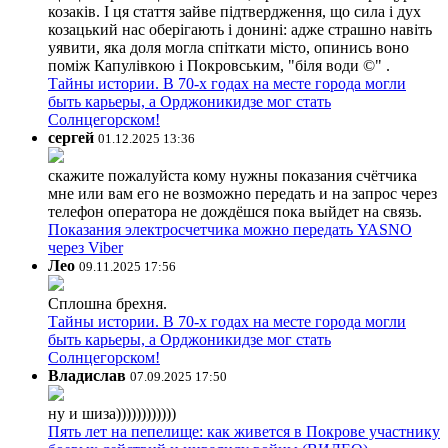
козаків. І ця стаття зайве підтвердження, що сила і дух
козацький нас оберігають і донині: адже страшно навіть
уявити, яка доля могла спіткати місто, опинись воно
поміж Капулівкою і Покровським, "біля води ©" .
Тайны истории. В 70-х годах на месте города могли
быть карьеры, а Орджоникидзе мог стать
Солнцегорском!
сергей
01.12.2025 13:36
скажите пожалуйста кому нужны показания счётчика
мне или вам его не возможно передать и на запрос через
телефон оператора не дождёшся пока выйдет на связь.
Показания электросчетчика можно передать YASNO
через Viber
Лео
09.11.2025 17:56
Сплошна брехня.
Тайны истории. В 70-х годах на месте города могли
быть карьеры, а Орджоникидзе мог стать
Солнцегорском!
Владислав
07.09.2025 17:50
ну и шиза))))))))))))
Пять лет на пепелище: как живется в Покрове участнику