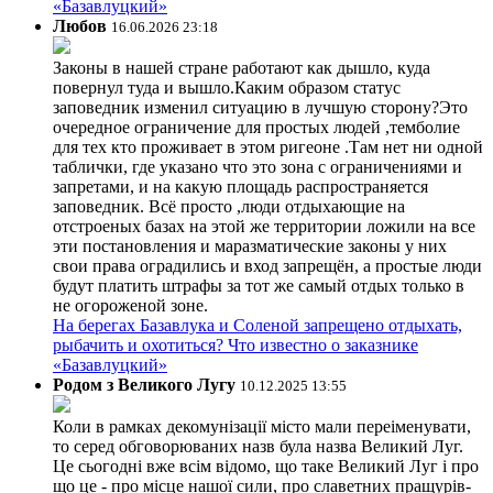
«Базавлуцкий»
Любов
16.06.2026 23:18
Законы в нашей стране работают как дышло, куда
повернул туда и вышло.Каким образом статус
заповедник изменил ситуацию в лучшую сторону?Это
очередное ограничение для простых людей ,темболие
для тех кто проживает в этом ригеоне .Там нет ни одной
таблички, где указано что это зона с ограничениями и
запретами, и на какую площадь распространяется
заповедник. Всё просто ,люди отдыхающие на
отстроеных базах на этой же территории ложили на все
эти постановления и маразматические законы у них
свои права оградились и вход запрещён, а простые люди
будут платить штрафы за тот же самый отдых только в
не огороженой зоне.
На берегах Базавлука и Соленой запрещено отдыхать,
рыбачить и охотиться? Что известно о заказнике
«Базавлуцкий»
Родом з Великого Лугу
10.12.2025 13:55
Коли в рамках декомунізації місто мали переіменувати,
то серед обговорюваних назв була назва Великий Луг.
Це сьогодні вже всім відомо, що таке Великий Луг і про
що це - про місце нашої сили, про славетних пращурів-