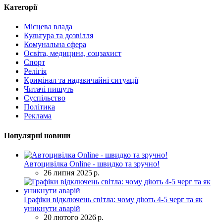
Категорії
Місцева влада
Культура та дозвілля
Комунальна сфера
Освіта, медицина, соцзахист
Спорт
Релігія
Кримінал та надзвичайні ситуації
Читачі пишуть
Суспільство
Політика
Реклама
Популярні новини
Автоцивілка Online - швидко та зручно!
26 липня 2025 р.
Графіки відключень світла: чому діють 4-5 черг та як
уникнути аварій
20 лютого 2026 р.