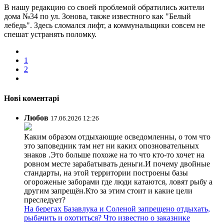
В нашу редакцию со своей проблемой обратились жители
дома №34 по ул. Зонова, также известного как "Белый
лебедь". Здесь сломался лифт, а коммунальщики совсем не
спешат устранять поломку.
1
2
Нові коментарі
Любов
17.06.2026 12:26
Каким образом отдыхающие осведомленны, о том что
это заповедник там нет ни каких опозновательных
знаков .Это больше похоже на то что кто-то хочет на
ровном месте зарабатывать деньги.И почему двойные
стандарты, на этой территории построены базы
огороженые заборами где люди катаются, ловят рыбу а
другим запрещён.Кто за этим стоит и какие цели
преследует?
На берегах Базавлука и Соленой запрещено отдыхать,
рыбачить и охотиться? Что известно о заказнике