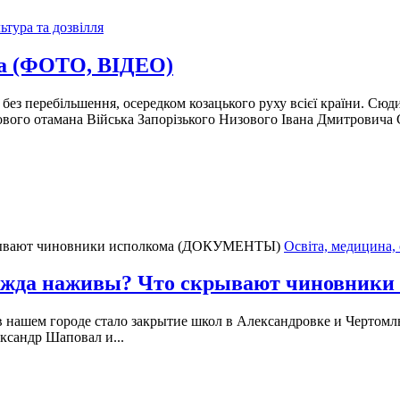
ьтура та дозвілля
ка (ФОТО, ВІДЕО)
ез перебільшення, осередком козацького руху всієї країни. Сюди,
ового отамана Війська Запорізького Низового Івана Дмитровича 
Освіта, медицина,
 жажда наживы? Что скрывают чиновни
 в нашем городе стало закрытие школ в Александровке и Чертом
ксандр Шаповал и...