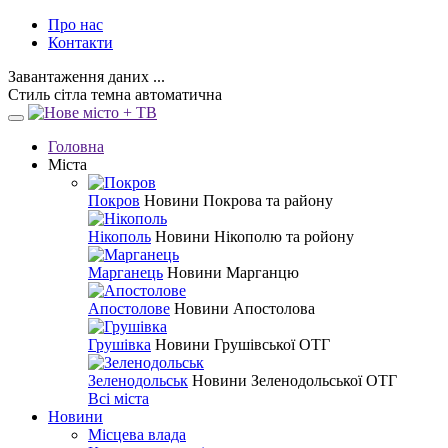
Про нас
Контакти
Завантаження даних ...
Стиль
сітла
темна
автоматична
Головна
Міста
Покров
Новини Покрова та району
Нікополь
Новини Нікополю та ройону
Марганець
Новини Марганцю
Апостолове
Новини Апостолова
Грушівка
Новини Грушівської ОТГ
Зеленодольськ
Новини Зеленодольської ОТГ
Всі міста
Новини
Місцева влада