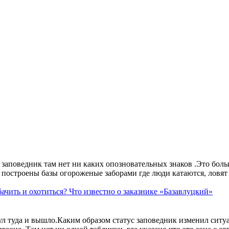
аповедник там нет ни каких опозновательных знаков .Это больше
построены базы огороженые заборами где люди катаются, ловят 
ачить и охотиться? Что известно о заказнике «Базавлуцкий»
ул туда и вышло.Каким образом статус заповедник изменил сит