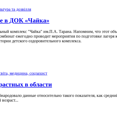
ьтура та дозвілля
ие в ДОК «Чайка»
льный комплекс "Чайка" им.П.А. Тарана. Напомним, что этот об
нат ежегодно проводит мероприятия по подготовке лагеря к 
итории детского оздоровительного комплекса.
віта, медицина, соцзахист
растных в области
народовало данные относительно такого показателя, как средний
 возраст...