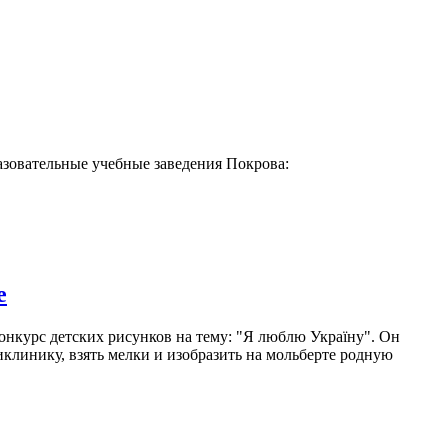
азовательные учебные заведения Покрова:
е
нкурс детских рисунков на тему: "Я люблю Україну". Он
линику, взять мелки и изобразить на мольберте родную