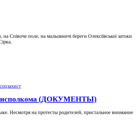
 на Співоче поле, на мальовничі береги Олексіївської затоки
Сірка.
 соцзахист
ки исполкома (ДОКУМЕНТЫ)
лыке. Несмотря на протесты родителей, пристальное внимание