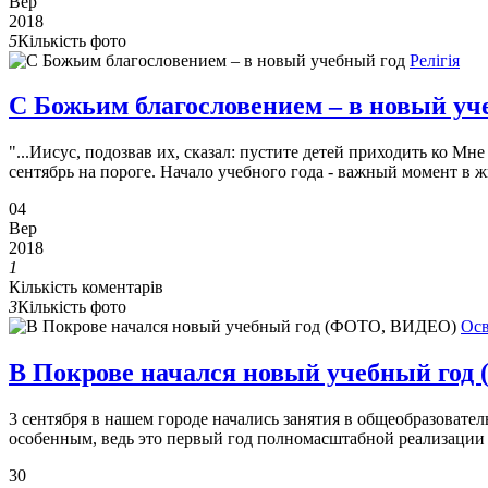
Вер
2018
5
Кількість фото
Релігія
С Божьим благословением – в новый уч
"...Иисус, подозвав их, сказал: пустите детей приходить ко Мн
сентябрь на пороге. Начало учебного года - важный момент в жи
04
Вер
2018
1
Кількість коментарів
3
Кількість фото
Осв
В Покрове начался новый учебный го
3 сентября в нашем городе начались занятия в общеобразовате
особенным, ведь это первый год полномасштабной реализации
30