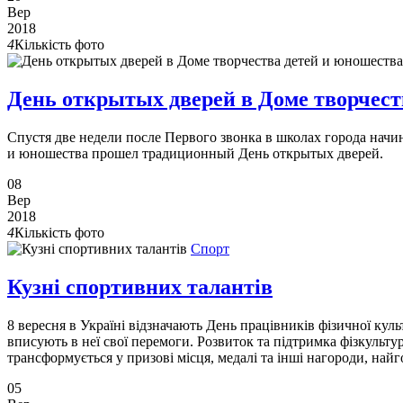
Вер
2018
4
Кількість фото
День открытых дверей в Доме творчес
Спустя две недели после Первого звонка в школах города нач
и юношества прошел традиционный День открытых дверей.
08
Вер
2018
4
Кількість фото
Спорт
Кузні спортивних талантів
8 вересня в Україні відзначають День працівників фізичної кул
вписують в неї свої перемоги. Розвиток та підтримка фізкульту
трансформується у призові місця, медалі та інші нагороди, най
05