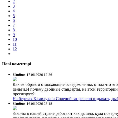
2
3
4
5
6
7
8
9
10
11
12
Нові коментарі
Любов
17.06.2026 12:26
Каким образом отдыхающие осведомленны, о том что это з
деньги.И почему двойные стандарты, на этой территории 
преследует?
На берегах Базавлука и Соленой запрещено отдыхать, рыб
Любов
16.06.2026 23:18
Законы в нашей стране работают как дышло, куда поверн