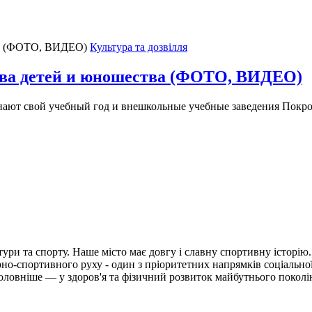
Культура та дозвілля
тва детей и юношества (ФОТО, ВИДЕО)
инают свой учебный год и внешкольные учебные заведения Покро
ьтури та спорту. Наше місто має довгу і славну спортивну історі
рно-спортивного руху - один з пріоритетних напрямків соціальної
головніше — у здоров'я та фізичний розвиток майбутнього поколі