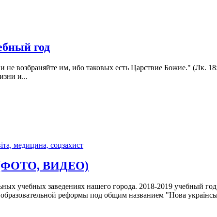
ебный год
е и не возбраняйте им, ибо таковых есть Царствие Божие." (Лк. 1
зни и...
іта, медицина, соцзахист
д (ФОТО, ВИДЕО)
льных учебных заведениях нашего города. 2018-2019 учебный год
 образовательной реформы под общим названием "Нова українсь