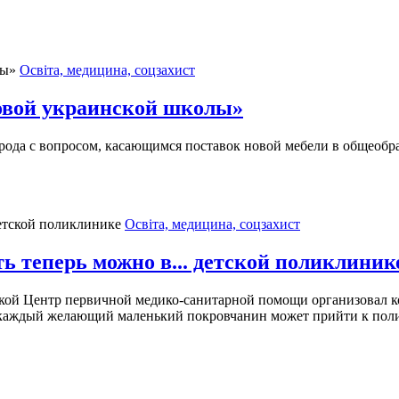
Освіта, медицина, соцзахист
овой украинской школы»
орода с вопросом, касающимся поставок новой мебели в общеобр
Освіта, медицина, соцзахист
ь теперь можно в... детской поликлиник
ой Центр первичной медико-санитарной помощи организовал ко
 каждый желающий маленький покровчанин может прийти к полик