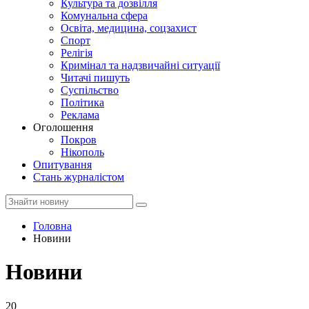
Культура та дозвілля
Комунальна сфера
Освіта, медицина, соцзахист
Спорт
Релігія
Кримінал та надзвичайні ситуації
Читачі пишуть
Суспільство
Політика
Реклама
Оголошення
Покров
Нікополь
Опитування
Стань журналістом
Головна
Новини
Новини
20