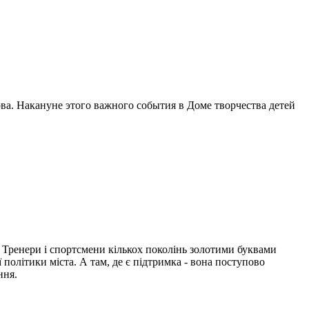
ва. Накануне этого важного события в Доме творчества детей
ю. Тренери і спортсмени кількох поколінь золотими буквами
 політики міста. А там, де є підтримка - вона поступово
ння.