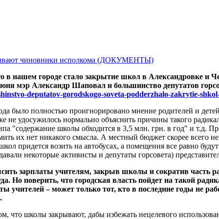
-го в нашем городе стало закрытие школ в Александровке и 
 июня мэр Александр Шаповал и большинство депутатов горсо
lshinstvo-deputatov-gorodskogo-soveta-podderzhalo-zakrytie-shkol
ода было полностью проигнорировано мнение родителей и дете
же не удосужилось нормально объяснить причины такого радикал
па "содержание школы обходится в 3,5 млн. грн. в год" и т.д. П
мить их нет никакого смысла. А местный бюджет скорее всего не
кол придется возить на автобусах, а помещения все равно будут
авали некоторые активисты и депутаты горсовета) представители
сить зарплаты учителям, закрыв школы и сократив часть ра
а. Но поверить, что городская власть пойдет на такой рад
ы учителей – может только тот, кто в последние годы не р
.
ом, что школы закрывают, дабы избежать нецелевого использова