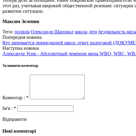
Теперь дело за полицией. Ранее покровские правоохранители ч
этот раз, учитывая широкий общественной резонанс ситуации с
развитии ситуации.
Максим Зеленин
Теги:
поліція
Олександр Шаповал
школа
діти
бездіяльність місь
Попередня новина
Кто занимается ликвидацией школ: ответ налоговой (ДОКУМ
Наступна новина
Александр Усик - Абсолютный чемпион мира WBO, WBC, WBA,
Залишити коментар
Коментар : *
Ім'я : *
Відправити
Нові коментарі