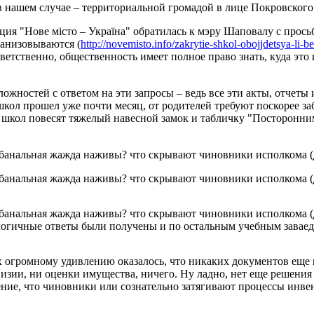
 в нашем случае – территориальной громадой в лице Покровского 
ция "Нове місто – Україна" обратилась к мэру Шаповалу с про
ганизовываются (
http://novemisto.info/zakrytie-shkol-obojjdetsya-li-
етственно, общественность имеет полное право знать, куда это 
жностей с ответом на эти запросы – ведь все эти акты, отчеты 
 школ прошел уже почти месяц, от родителей требуют поскорее з
ри школ повесят тяжелый навесной замок и табличку "Посторонни
огичные ответы были получены и по остальным учебным завае
огромному удивлению оказалось, что никаких документов еще не
визии, ни оценки имущества, ничего. Ну ладно, нет еще решения
ение, что чиновники или сознательно затягивают процессы инве