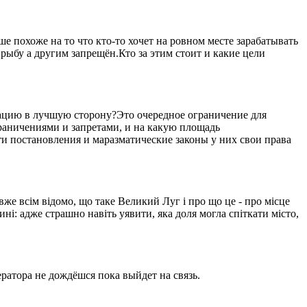
 похоже на то что кто-то хочет на ровном месте зарабатывать
рыбу а другим запрещён.Кто за этим стоит и какие цели
уацию в лучшую сторону?Это очередное ограничение для
ограничениями и запретами, и на какую площадь
ти постановления и маразматические законы у них свои права
вже всім відомо, що таке Великий Луг і про що це - про місце
ині: адже страшно навіть уявити, яка доля могла спіткати місто,
ратора не дождёшся пока выйдет на связь.