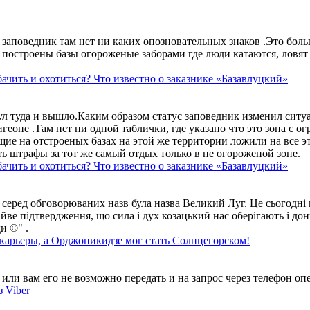
аповедник там нет ни каких опозновательных знаков .Это больше
построены базы огороженые заборами где люди катаются, ловят 
ачить и охотиться? Что известно о заказнике «Базавлуцкий»
ул туда и вышло.Каким образом статус заповедник изменил сит
геоне .Там нет ни одной таблички, где указано что это зона с 
ие на отстроеных базах на этой же территории ложили на все э
ть штрафы за тот же самый отдых только в не огороженой зоне.
ачить и охотиться? Что известно о заказнике «Базавлуцкий»
 серед обговорюваних назв була назва Великий Луг. Це сьогодні 
айве підтвердження, що сила і дух козацький нас оберігають і дон
и ©" .
 карьеры, а Орджоникидзе мог стать Солнцегорском!
ли вам его не возможно передать и на запрос через телефон опе
 Viber