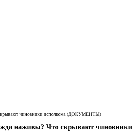
то скрывают чиновники исполкома (ДОКУМЕНТЫ)
 жажда наживы? Что скрывают чиновни