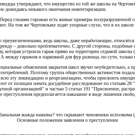
чевидцы утверждают, что имущество из той же школы на Чертом
не дожидаясь никакого окончания инвентаризации.
 Перед глазами горожан есть живые примеры полуразрушенной с
ант. На том же Чертомлыке ходят упорные слухи, что в их школ
 преувеличенными, ведь школы, даже неработающие, относятся 
 аренду – довольно проблематично. С другой стороны, подобные 
, которая устроила гараж прямо на территории седьмой школы (
. А между гаражом и парковкой для фур разница, по сути, только
ициальные объяснения закрытия школ звучат неубедительно, а 
оупотреблений. Поэтому группа общественных активистов подал
л всю эту ликвидацию и реорганизацию, чтобы присвоить имуще
уют от полиции начать досудебное расследование по статьям 28
упной организацией" и частью 5 статьи 191 "Присвоение, растр
 преступления предполагается наказание в виде лишения свобод
Основные положения заявления о преступлении