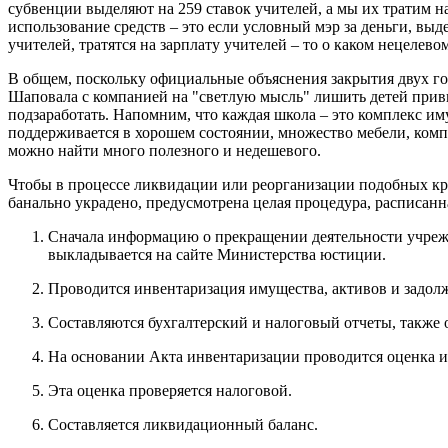
субвенции выделяют на 259 ставок учителей, а мы их тратим н
использование средств – это если условный мэр за деньги, вы
учителей, тратятся на зарплату учителей – то о каком нецелев
В общем, поскольку официальные объяснения закрытия двух го
Шаповала с компанией на "светлую мысль" лишить детей привыч
подзаработать. Напомним, что каждая школа – это комплекс и
поддерживается в хорошем состоянии, множество мебели, комп
можно найти много полезного и недешевого.
Чтобы в процессе ликвидации или реорганизации подобных кр
банально украдено, предусмотрена целая процедура, расписанн
Сначала информацию о прекращении деятельности учрежд
выкладывается на сайте Министерства юстиции.
Проводится инвентаризация имущества, активов и задолж
Составляются бухгалтерский и налоговый отчеты, также
На основании Акта инвентаризации проводится оценка 
Эта оценка проверяется налоговой.
Составляется ликвидационный баланс.