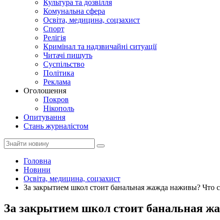
Культура та дозвілля
Комунальна сфера
Освіта, медицина, соцзахист
Спорт
Релігія
Кримінал та надзвичайні ситуації
Читачі пишуть
Суспільство
Політика
Реклама
Оголошення
Покров
Нікополь
Опитування
Стань журналістом
Головна
Новини
Освіта, медицина, соцзахист
За закрытием школ стоит банальная жажда наживы? Ч
За закрытием школ стоит банальная