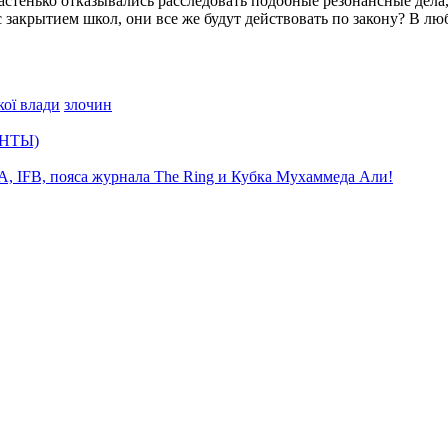
астенько отказывались расследовать подобные резонансные дела
 закрытием школ, они все же будут действовать по закону? В лю
кої влади
злочин
ЕНТЫ)
 IFB, пояса журнала The Ring и Кубка Мухаммеда Али!