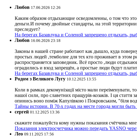
Любов
17.06.2026 12:26
Каким образом отдыхающие осведомленны, о том что это з
деньги.И почему двойные стандарты, на этой территории 
преследует?
На берегах Базавлука и Соленой запрещено отдыхать, рыб
Любов
16.06.2026 23:18
Законы в нашей стране работают как дышло, куда поверн
простых людей ,темболие для тех кто проживает в этом ри
распространяется заповедник. Всё просто ,люди отдыхающ
оградились и вход запрещён, а простые люди будут плати
На берегах Базавлука и Соленой запрещено отдыхать, рыб
Родом з Великого Лугу
10.12.2025 13:55
Коли в рамках декомунізації місто мали переіменувати, то
нашої сили, про славетних пращурів-козаків. І ця стаття з
опинись воно поміж Капулівкою і Покровським, "біля вод
Тайны истории. В 70-х годах на месте города могли быть
сергей
01.12.2025 13:36
скажите пожалуйста кому нужны показания счётчика мне и
Показания электросчетчика можно передать YASNO через
Лео
09.11.2025 17:56