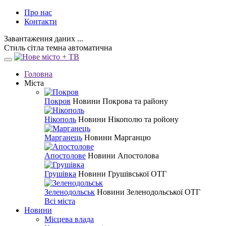
Про нас
Контакти
Завантаження даних ...
Стиль
сітла
темна
автоматична
Головна
Міста
Покров
Новини Покрова та району
Нікополь
Новини Нікополю та ройону
Марганець
Новини Марганцю
Апостолове
Новини Апостолова
Грушівка
Новини Грушівської ОТГ
Зеленодольськ
Новини Зеленодольської ОТГ
Всі міста
Новини
Місцева влада