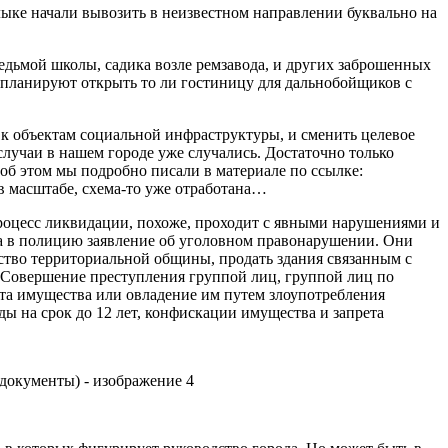
лыке начали вывозить в неизвестном направлении буквально на
едьмой школы, садика возле ремзавода, и других заброшенных
е планируют открыть то ли гостиницу для дальнобойщиков с
к объектам социальной инфраструктуры, и сменить целевое
случаи в нашем городе уже случались. Достаточно только
об этом мы подробно писали в материале по ссылке:
 в масштабе, схема-то уже отработана…
процесс ликвидации, похоже, проходит с явными нарушениями и
а в полицию заявление об уголовном правонарушении. Они
ство территориальной общины, продать здания связанным с
 "Совершение преступления группой лиц, группой лиц по
ата имущества или овладение им путем злоупотребления
ы на срок до 12 лет, конфискации имущества и запрета