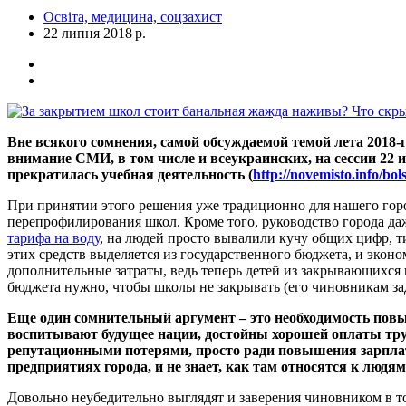
Освіта, медицина, соцзахист
22 липня 2018 р.
Вне всякого сомнения, самой обсуждаемой темой лета 2018
внимание СМИ, в том числе и всеукраинских, на сессии 22
прекратилась учебная деятельность (
http://novemisto.info/bo
При принятии этого решения уже традиционно для нашего гор
перепрофилирования школ. Кроме того, руководство города да
тарифа на воду
, на людей просто вывалили кучу общих цифр, ти
этих средств выделяется из государственного бюджета, и эконо
дополнительные затраты, ведь теперь детей из закрывающихся ш
бюджета нужно, чтобы школы не закрывать (его чиновникам зад
Еще один сомнительный аргумент – это необходимость повы
воспитывают будущее нации, достойны хорошей оплаты труд
репутационными потерями, просто ради повышения зарплат
предприятиях города, и не знает, как там относятся к людям
Довольно неубедительно выглядят и заверения чиновником в т