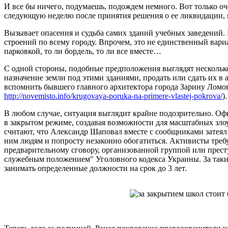
И все бы ничего, подумаешь, подождем немного. Вот только о
следующую неделю после принятия решения о ее ликвидации, 
Вызывает опасения и судьба самих зданий учебных заведений.
строений по всему городу. Впрочем, это не единственный вари
парковкой, то ли бордель, то ли все вместе…
С одной стороны, подобные предположения выглядят несколько
назначение земли под этими зданиями, продать или сдать их в
вспомнить бывшего главного архитектора города Зарину Ломову
http://novemisto.info/krugovaya-poruka-na-primere-vlastej-pokrova/
)
В любом случае, ситуация выглядит крайне подозрительно. Оф
в закрытом режиме, создавая возможности для масштабных зл
считают, что Александр Шаповал вместе с сообщниками затея
ним людям и попросту незаконно обогатиться. Активисты треб
предварительному сговору, организованной группой или прест
служебным положением" Уголовного кодекса Украины. За такие
занимать определенные должности на срок до 3 лет.