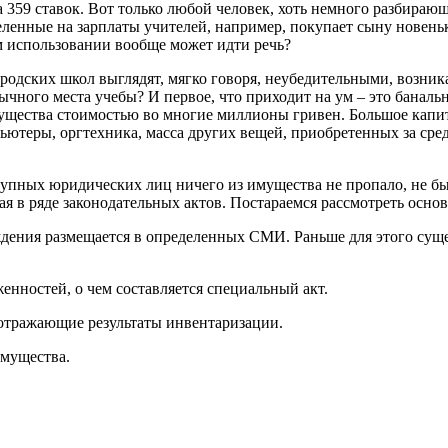
а 359 ставок. Вот только любой человек, хоть немного разбираю
деленные на зарплаты учителей, например, покупает сыну новень
ом использовании вообще может идти речь?
родских школ выглядят, мягко говоря, неубедительными, возник
ного места учебы? И первое, что приходит на ум – это банально
мущества стоимостью во многие миллионы гривен. Большое капит
ьютеры, оргтехника, масса других вещей, приобретенных за сред
упных юридических лиц ничего из имущества не пропало, не б
ая в ряде законодательных актов. Постараемся рассмотреть осно
ения размещается в определенных СМИ. Раньше для этого суще
енностей, о чем составляется специальный акт.
 отражающие результаты инвентаризации.
имущества.