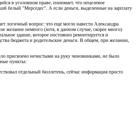
щийся в уголовном праве, понимает, что нецелевое
кий белый "Мерседес". А если деньги, выделенные на зарплату
ает логичный вопрос: что еще могло навести Александра
е желание немного (хотя, в данном случае, скорее много)
альное здание, которое постоянно ремонтируется и
ства бюджета и родительские деньги. В общем, при желании,
ыло присвоено нечистыми на руку чиновниками, не было
вные пункты:
ствовал отдельный бюллетень, сейчас информация просто