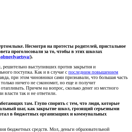
Чертомлыке. Несмотря на протесты родителей, пристальное
вета проголосовали за то, чтобы в этих школах
-obnovlyaetsya/
).
й, решительно выступивших против закрытия и
ьного поступка. Как и в случае с
последним повышением
равда, при этом чиновники сами признавали, что большая часть
 только ничего не сэкономит, но еще и получит
 отапливать. Причем на вопрос, сколько денег из местного
 власти так и не ответили.
ботающих там. Глупо спорить с тем, что люди, которые
икальный шаг, как закрытие школ, грозящий серьезными
аботал в бюджетных организациях и коммунальных
ния бюджетных средств. Мол, деньги образовательной